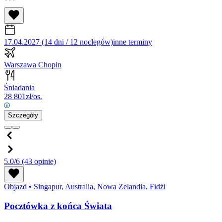
17.04.2027 (14 dni / 12 noclegów)
inne terminy
Warszawa Chopin
Śniadania
28 801
zł/os.
Szczegóły
5.0/6
(43 opinie)
Objazd
•
Singapur, Australia, Nowa Zelandia, Fidżi
Pocztówka z końca Świata