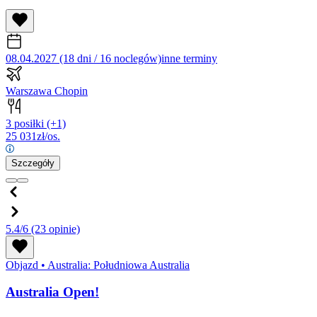
08.04.2027 (18 dni / 16 noclegów)
inne terminy
Warszawa Chopin
3 posiłki
(+1)
25 031
zł/os.
Szczegóły
5.4/6
(23 opinie)
Objazd
•
Australia: Południowa Australia
Australia Open!