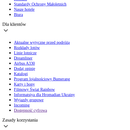
Standardy Ochrony Małoletnich
Nasze hotele
Biura
Dla klientów
Aktualne wytyczne przed podróżą
Rozkłady lotów
Linie lotnicze
Dreamliner
Airbus A330
Dodaj opinię
Katalogi
Program lojalnościowy Bumerang
Karty i bony
Filmowy Świat Rainbow
Informatsiya dla Hromadian Ukrainy
Wyjazdy grupowe
Incoming
Dostępność cyfrowa
Zasady korzystania