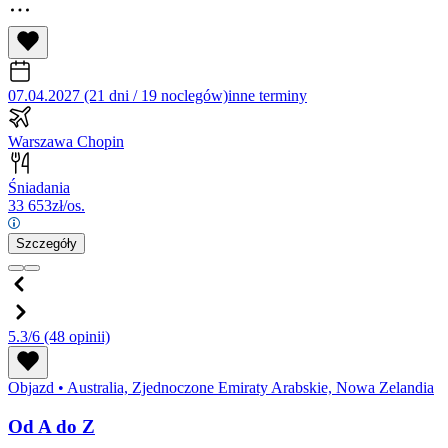
07.04.2027 (21 dni / 19 noclegów)
inne terminy
Warszawa Chopin
Śniadania
33 653
zł/os.
Szczegóły
5.3/6
(48 opinii)
Objazd
•
Australia, Zjednoczone Emiraty Arabskie, Nowa Zelandia
Od A do Z