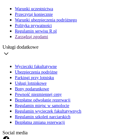
Warunki uczestnictwa
Przeczytaj koniecznie
Warunki ubezpieczenia podróżnego
Polityka prywatności
Regulamin serwisu R.pl
Zarządzaj zgodami
Usługi dodatkowe
Wycieczki fakultatywne
Ubezpieczenia podróżne
Parkingi przy lotnisku
Usługi lotniskowe
Bony podarunkowe
Pewność niezmiennej ceny
Bezpłatne odwołanie rezerwacji
Regulamin miejsc w samolocie
Regulamin wycieczek fakultatywnych
Regulamin szkoleń narciarskich
Bezpłatna zmiana rezerwacji
Social media