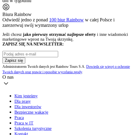
dni w tygodniu
Biura Rainbow
Odwiedź jedno z ponad
100 biur Rainbow
w całej Polsce i
zarezerwuj swój
wymarzony urlop
Jeśli chcesz
jako pierwszy otrzymać najlepsze oferty
i inne wiadomości
marketingowe wprost na Twoją skrzynkę,
ZAPISZ SIĘ NA NEWSLETTER:
Zapisz się
Administratorem Twoich danych jest Rainbow Tours S.A.
Dowiedz się więcej o ochronie
Twoich danych oraz prawie i sposobie wycofania zgody
.
O nas
Kim jesteśmy
Dla prasy
Dla inwestorów
Bezpieczne wakacje
Praca
Praca w IT
Szkolenia turystyczne
Kontakt