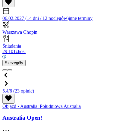
06.02.2027 (14 dni / 12 noclegów)
inne terminy
Warszawa Chopin
Śniadania
29 101
zł/os.
Szczegóły
5.4/6
(23 opinie)
Objazd
•
Australia: Południowa Australia
Australia Open!