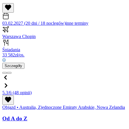
03.02.2027 (20 dni / 18 noclegów)
inne terminy
Warszawa Chopin
Śniadania
33 582
zł/os.
Szczegóły
5.3/6
(48 opinii)
Objazd
•
Australia, Zjednoczone Emiraty Arabskie, Nowa Zelandia
Od A do Z