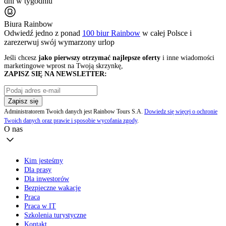
dni w tygodniu
Biura Rainbow
Odwiedź jedno z ponad
100 biur Rainbow
w całej Polsce i
zarezerwuj swój
wymarzony urlop
Jeśli chcesz
jako pierwszy otrzymać najlepsze oferty
i inne wiadomości
marketingowe wprost na Twoją skrzynkę,
ZAPISZ SIĘ NA NEWSLETTER:
Zapisz się
Administratorem Twoich danych jest Rainbow Tours S.A.
Dowiedz się więcej o ochronie
Twoich danych oraz prawie i sposobie wycofania zgody
.
O nas
Kim jesteśmy
Dla prasy
Dla inwestorów
Bezpieczne wakacje
Praca
Praca w IT
Szkolenia turystyczne
Kontakt