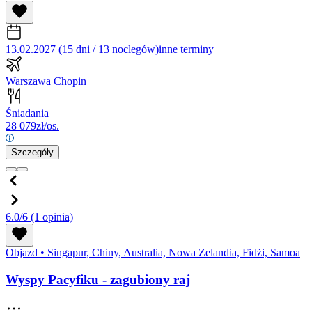
13.02.2027 (15 dni / 13 noclegów)
inne terminy
Warszawa Chopin
Śniadania
28 079
zł/os.
Szczegóły
6.0/6
(1 opinia)
Objazd
•
Singapur, Chiny, Australia, Nowa Zelandia, Fidżi, Samoa
Wyspy Pacyfiku - zagubiony raj