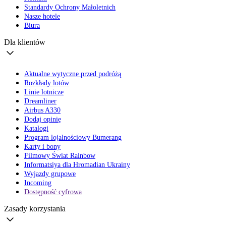
Standardy Ochrony Małoletnich
Nasze hotele
Biura
Dla klientów
Aktualne wytyczne przed podróżą
Rozkłady lotów
Linie lotnicze
Dreamliner
Airbus A330
Dodaj opinię
Katalogi
Program lojalnościowy Bumerang
Karty i bony
Filmowy Świat Rainbow
Informatsiya dla Hromadian Ukrainy
Wyjazdy grupowe
Incoming
Dostępność cyfrowa
Zasady korzystania