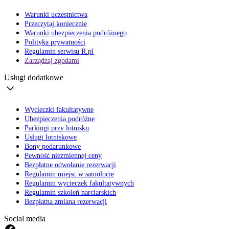
Warunki uczestnictwa
Przeczytaj koniecznie
Warunki ubezpieczenia podróżnego
Polityka prywatności
Regulamin serwisu R.pl
Zarządzaj zgodami
Usługi dodatkowe
Wycieczki fakultatywne
Ubezpieczenia podróżne
Parkingi przy lotnisku
Usługi lotniskowe
Bony podarunkowe
Pewność niezmiennej ceny
Bezpłatne odwołanie rezerwacji
Regulamin miejsc w samolocie
Regulamin wycieczek fakultatywnych
Regulamin szkoleń narciarskich
Bezpłatna zmiana rezerwacji
Social media