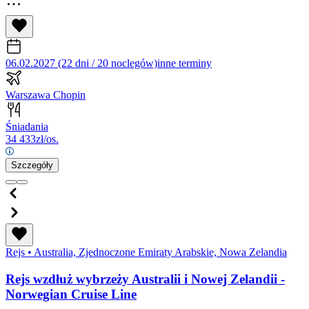
06.02.2027 (22 dni / 20 noclegów)
inne terminy
Warszawa Chopin
Śniadania
34 433
zł/os.
Szczegóły
Rejs
•
Australia, Zjednoczone Emiraty Arabskie, Nowa Zelandia
Rejs wzdłuż wybrzeży Australii i Nowej Zelandii -
Norwegian Cruise Line