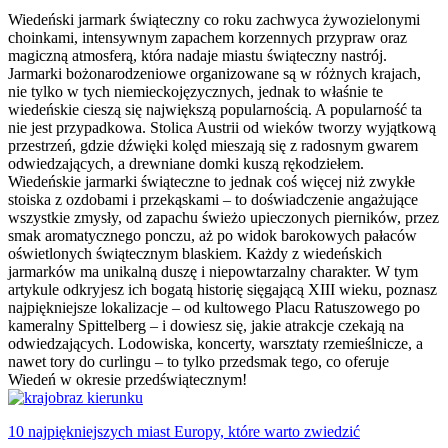
Wiedeński jarmark świąteczny co roku zachwyca żywozielonymi
choinkami, intensywnym zapachem korzennych przypraw oraz
magiczną atmosferą, która nadaje miastu świąteczny nastrój.
Jarmarki bożonarodzeniowe organizowane są w różnych krajach,
nie tylko w tych niemieckojęzycznych, jednak to właśnie te
wiedeńskie cieszą się największą popularnością. A popularność ta
nie jest przypadkowa. Stolica Austrii od wieków tworzy wyjątkową
przestrzeń, gdzie dźwięki kolęd mieszają się z radosnym gwarem
odwiedzających, a drewniane domki kuszą rękodziełem.
Wiedeńskie jarmarki świąteczne to jednak coś więcej niż zwykłe
stoiska z ozdobami i przekąskami – to doświadczenie angażujące
wszystkie zmysły, od zapachu świeżo upieczonych pierników, przez
smak aromatycznego ponczu, aż po widok barokowych pałaców
oświetlonych świątecznym blaskiem. Każdy z wiedeńskich
jarmarków ma unikalną duszę i niepowtarzalny charakter. W tym
artykule odkryjesz ich bogatą historię sięgającą XIII wieku, poznasz
najpiękniejsze lokalizacje – od kultowego Placu Ratuszowego po
kameralny Spittelberg – i dowiesz się, jakie atrakcje czekają na
odwiedzających. Lodowiska, koncerty, warsztaty rzemieślnicze, a
nawet tory do curlingu – to tylko przedsmak tego, co oferuje
Wiedeń w okresie przedświątecznym!
10 najpiękniejszych miast Europy, które warto zwiedzić