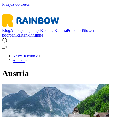
Przejdź do treści
Blog
Atrakcje
Inspiracje
Kuchnia
Kultura
Poradniki
Słowem
podróżnika
Rankingi
Inne
...
>
Nasze Kierunki
>
Austria
>
Austria