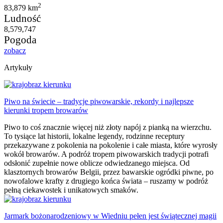
2
83,879 km
Ludność
8,579,747
Pogoda
zobacz
Artykuły
Piwo na świecie – tradycje piwowarskie, rekordy i najlepsze
kierunki tropem browarów
Piwo to coś znacznie więcej niż złoty napój z pianką na wierzchu.
To tysiące lat historii, lokalne legendy, rodzinne receptury
przekazywane z pokolenia na pokolenie i całe miasta, które wyrosły
wokół browarów. A podróż tropem piwowarskich tradycji potrafi
odsłonić zupełnie nowe oblicze odwiedzanego miejsca. Od
klasztornych browarów Belgii, przez bawarskie ogródki piwne, po
nowofalowe krafty z drugiego końca świata – ruszamy w podróż
pełną ciekawostek i unikatowych smaków.
Jarmark bożonarodzeniowy w Wiedniu pełen jest świątecznej magii