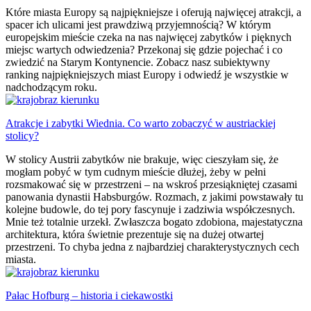
Które miasta Europy są najpiękniejsze i oferują najwięcej atrakcji, a
spacer ich ulicami jest prawdziwą przyjemnością? W którym
europejskim mieście czeka na nas najwięcej zabytków i pięknych
miejsc wartych odwiedzenia? Przekonaj się gdzie pojechać i co
zwiedzić na Starym Kontynencie. Zobacz nasz subiektywny
ranking najpiękniejszych miast Europy i odwiedź je wszystkie w
nadchodzącym roku.
Atrakcje i zabytki Wiednia. Co warto zobaczyć w austriackiej
stolicy?
W stolicy Austrii zabytków nie brakuje, więc cieszyłam się, że
mogłam pobyć w tym cudnym mieście dłużej, żeby w pełni
rozsmakować się w przestrzeni – na wskroś przesiąkniętej czasami
panowania dynastii Habsburgów. Rozmach, z jakimi powstawały tu
kolejne budowle, do tej pory fascynuje i zadziwia współczesnych.
Mnie też totalnie urzekł. Zwłaszcza bogato zdobiona, majestatyczna
architektura, która świetnie prezentuje się na dużej otwartej
przestrzeni. To chyba jedna z najbardziej charakterystycznych cech
miasta.
Pałac Hofburg – historia i ciekawostki