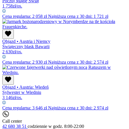
Poczuj Magię Świąt
1 758
zł/os.
Cena regularna:
2 058
zł
Najniższa cena z 30 dni: 1 721 zł
Objazd
•
Austria i Niemcy
Świąteczny blask Bawarii
2 630
zł/os.
Cena regularna:
2 930
zł
Najniższa cena z 30 dni: 2 574 zł
Objazd
•
Austria: Wiedeń
Sylwester w Wiedniu
3 146
zł/os.
Cena regularna:
3 646
zł
Najniższa cena z 30 dni: 2 974 zł
Call center
42 680 38 51
codziennie
w godz. 8:00-22:00