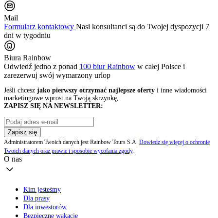
Mail
Formularz kontaktowy
Nasi konsultanci są do Twojej dyspozycji 7
dni w tygodniu
Biura Rainbow
Odwiedź jedno z ponad
100 biur Rainbow
w całej Polsce i
zarezerwuj swój
wymarzony urlop
Jeśli chcesz
jako pierwszy otrzymać najlepsze oferty
i inne wiadomości
marketingowe wprost na Twoją skrzynkę,
ZAPISZ SIĘ NA NEWSLETTER:
Zapisz się
Administratorem Twoich danych jest Rainbow Tours S.A.
Dowiedz się więcej o ochronie
Twoich danych oraz prawie i sposobie wycofania zgody
.
O nas
Kim jesteśmy
Dla prasy
Dla inwestorów
Bezpieczne wakacje