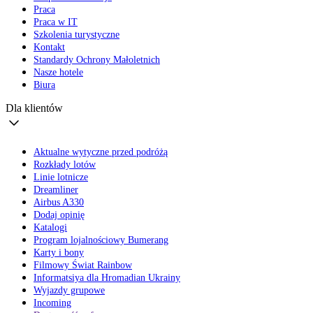
Praca
Praca w IT
Szkolenia turystyczne
Kontakt
Standardy Ochrony Małoletnich
Nasze hotele
Biura
Dla klientów
Aktualne wytyczne przed podróżą
Rozkłady lotów
Linie lotnicze
Dreamliner
Airbus A330
Dodaj opinię
Katalogi
Program lojalnościowy Bumerang
Karty i bony
Filmowy Świat Rainbow
Informatsiya dla Hromadian Ukrainy
Wyjazdy grupowe
Incoming