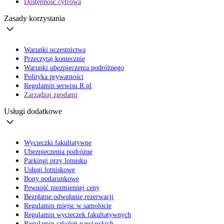
Dostępność cyfrowa
Zasady korzystania
Warunki uczestnictwa
Przeczytaj koniecznie
Warunki ubezpieczenia podróżnego
Polityka prywatności
Regulamin serwisu R.pl
Zarządzaj zgodami
Usługi dodatkowe
Wycieczki fakultatywne
Ubezpieczenia podróżne
Parkingi przy lotnisku
Usługi lotniskowe
Bony podarunkowe
Pewność niezmiennej ceny
Bezpłatne odwołanie rezerwacji
Regulamin miejsc w samolocie
Regulamin wycieczek fakultatywnych
Regulamin szkoleń narciarskich