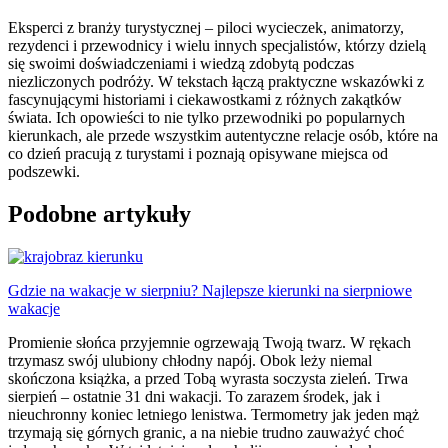
Eksperci z branży turystycznej – piloci wycieczek, animatorzy,
rezydenci i przewodnicy i wielu innych specjalistów, którzy dzielą
się swoimi doświadczeniami i wiedzą zdobytą podczas
niezliczonych podróży. W tekstach łączą praktyczne wskazówki z
fascynującymi historiami i ciekawostkami z różnych zakątków
świata. Ich opowieści to nie tylko przewodniki po popularnych
kierunkach, ale przede wszystkim autentyczne relacje osób, które na
co dzień pracują z turystami i poznają opisywane miejsca od
podszewki.
Podobne artykuły
Gdzie na wakacje w sierpniu? Najlepsze kierunki na sierpniowe
wakacje
Promienie słońca przyjemnie ogrzewają Twoją twarz. W rękach
trzymasz swój ulubiony chłodny napój. Obok leży niemal
skończona książka, a przed Tobą wyrasta soczysta zieleń. Trwa
sierpień – ostatnie 31 dni wakacji. To zarazem środek, jak i
nieuchronny koniec letniego lenistwa. Termometry jak jeden mąż
trzymają się górnych granic, a na niebie trudno zauważyć choć