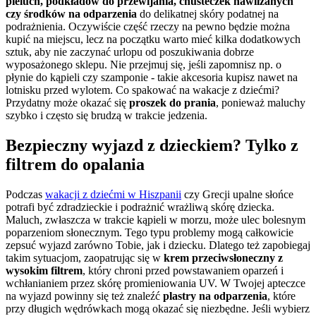
pieluch, podkładów do przewijania, chusteczek nawilżanych
czy środków na odparzenia
do delikatnej skóry podatnej na
podrażnienia. Oczywiście część rzeczy na pewno będzie można
kupić na miejscu, lecz na początku warto mieć kilka dodatkowych
sztuk, aby nie zaczynać urlopu od poszukiwania dobrze
wyposażonego sklepu. Nie przejmuj się, jeśli zapomnisz np. o
płynie do kąpieli czy szamponie - takie akcesoria kupisz nawet na
lotnisku przed wylotem. Co spakować na wakacje z dziećmi?
Przydatny może okazać się
proszek do prania
, ponieważ maluchy
szybko i często się brudzą w trakcie jedzenia.
Bezpieczny wyjazd z dzieckiem? Tylko z
filtrem do opalania
Podczas
wakacji z dziećmi w Hiszpanii
czy Grecji upalne słońce
potrafi być zdradzieckie i podrażnić wrażliwą skórę dziecka.
Maluch, zwłaszcza w trakcie kąpieli w morzu, może ulec bolesnym
poparzeniom słonecznym. Tego typu problemy mogą całkowicie
zepsuć wyjazd zarówno Tobie, jak i dziecku. Dlatego też zapobiegaj
takim sytuacjom, zaopatrując się w
krem przeciwsłoneczny z
wysokim filtrem
, który chroni przed powstawaniem oparzeń i
wchłanianiem przez skórę promieniowania UV. W Twojej apteczce
na wyjazd powinny się też znaleźć
plastry na odparzenia
, które
przy długich wędrówkach mogą okazać się niezbędne. Jeśli wybierz