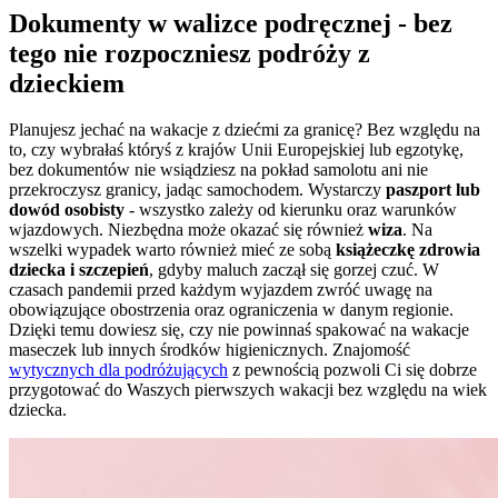
Dokumenty w walizce podręcznej - bez
tego nie rozpoczniesz podróży z
dzieckiem
Planujesz jechać na wakacje z dziećmi za granicę? Bez względu na
to, czy wybrałaś któryś z krajów Unii Europejskiej lub egzotykę,
bez dokumentów nie wsiądziesz na pokład samolotu ani nie
przekroczysz granicy, jadąc samochodem. Wystarczy
paszport lub
dowód osobisty
- wszystko zależy od kierunku oraz warunków
wjazdowych. Niezbędna może okazać się również
wiza
. Na
wszelki wypadek warto również mieć ze sobą
książeczkę zdrowia
dziecka i szczepień
, gdyby maluch zaczął się gorzej czuć. W
czasach pandemii przed każdym wyjazdem zwróć uwagę na
obowiązujące obostrzenia oraz ograniczenia w danym regionie.
Dzięki temu dowiesz się, czy nie powinnaś spakować na wakacje
maseczek lub innych środków higienicznych. Znajomość
wytycznych dla podróżujących
z pewnością pozwoli Ci się dobrze
przygotować do Waszych pierwszych wakacji bez względu na wiek
dziecka.