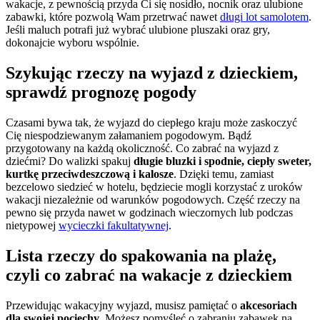
wakacje, z pewnością przyda Ci się nosidło, nocnik oraz ulubione
zabawki, które pozwolą Wam przetrwać nawet
długi lot samolotem
.
Jeśli maluch potrafi już wybrać ulubione pluszaki oraz gry,
dokonajcie wyboru wspólnie.
Szykując rzeczy na wyjazd z dzieckiem,
sprawdź prognozę pogody
Czasami bywa tak, że wyjazd do ciepłego kraju może zaskoczyć
Cię niespodziewanym załamaniem pogodowym. Bądź
przygotowany na każdą okoliczność. Co zabrać na wyjazd z
dziećmi? Do walizki spakuj
długie bluzki i spodnie, ciepły sweter,
kurtkę przeciwdeszczową i kalosze
. Dzięki temu, zamiast
bezcelowo siedzieć w hotelu, będziecie mogli korzystać z uroków
wakacji niezależnie od warunków pogodowych. Część rzeczy na
pewno się przyda nawet w godzinach wieczornych lub podczas
nietypowej
wycieczki fakultatywnej
.
Lista rzeczy do spakowania na plażę,
czyli co zabrać na wakacje z dzieckiem
Przewidując wakacyjny wyjazd, musisz pamiętać o
akcesoriach
dla swojej pociechy
. Możesz pomyśleć o zabraniu zabawek na