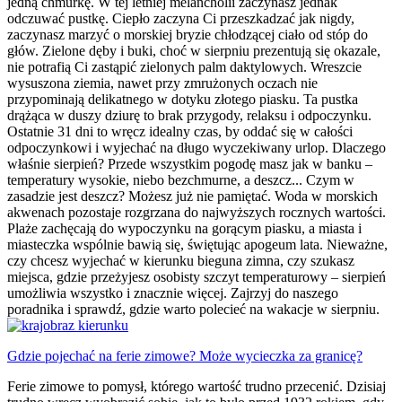
jedną chmurkę. W tej letniej melancholii zaczynasz jednak
odczuwać pustkę. Ciepło zaczyna Ci przeszkadzać jak nigdy,
zaczynasz marzyć o morskiej bryzie chłodzącej ciało od stóp do
głów. Zielone dęby i buki, choć w sierpniu prezentują się okazale,
nie potrafią Ci zastąpić zielonych palm daktylowych. Wreszcie
wysuszona ziemia, nawet przy zmrużonych oczach nie
przypominają delikatnego w dotyku złotego piasku. Ta pustka
drążąca w duszy dziurę to brak przygody, relaksu i odpoczynku.
Ostatnie 31 dni to wręcz idealny czas, by oddać się w całości
odpoczynkowi i wyjechać na długo wyczekiwany urlop. Dlaczego
właśnie sierpień? Przede wszystkim pogodę masz jak w banku –
temperatury wysokie, niebo bezchmurne, a deszcz... Czym w
zasadzie jest deszcz? Możesz już nie pamiętać. Woda w morskich
akwenach pozostaje rozgrzana do najwyższych rocznych wartości.
Plaże zachęcają do wypoczynku na gorącym piasku, a miasta i
miasteczka wspólnie bawią się, świętując apogeum lata. Nieważne,
czy chcesz wyjechać w kierunku bieguna zimna, czy szukasz
miejsca, gdzie przeżyjesz osobisty szczyt temperaturowy – sierpień
umożliwia wszystko i znacznie więcej. Zajrzyj do naszego
poradnika i sprawdź, gdzie warto polecieć na wakacje w sierpniu.
Gdzie pojechać na ferie zimowe? Może wycieczka za granicę?
Ferie zimowe to pomysł, którego wartość trudno przecenić. Dzisiaj