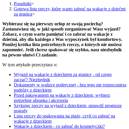
Poradniki
>
Gotowa lista rzeczy, które warto zabrać na wakacje z dziećmi
za granicą
>
Wybierasz się na pierwszy urlop ze swoją pociechą?
Zastanawiasz się, w jaki sposób zorganizować Wasz wyjazd?
Zobacz, o czym warto pamiętać i co zabrać na wakacje z
dziećmi, aby dla każdego z Was wypoczynek był komfortowy.
Poniżej krótka lista potrzebnych rzeczy, o których nie możesz
zapomnieć. Jeśli chcesz spakować się szybko, nasz niezbędnik
na pewno ułatwi Ci zadanie.
W tym artykule przeczytasz o:
Wyjazd na wakacje z dzieckiem za granicę - od czego
zacząć? Niezbędnik
Dokumenty w walizce podręcznej - bez tego nie rozpoczniesz
podróży z dzieckiem
Przed pakowaniem na wakacje z dzieckiem, wybierz
potrzebne ubranka i akcesoria
Szykując rzeczy na wyjazd z dzieckiem, sprawdź prognozę
pogody
Lista rzeczy do spakowania na plażę, czyli co zabrać na
wakacje z dzieckiem
Wakacje z dzieckiem - co zabrać do kosmetyczki?