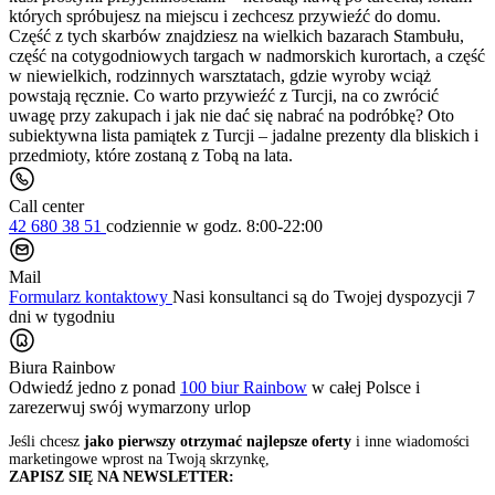
których spróbujesz na miejscu i zechcesz przywieźć do domu.
Część z tych skarbów znajdziesz na wielkich bazarach Stambułu,
część na cotygodniowych targach w nadmorskich kurortach, a część
w niewielkich, rodzinnych warsztatach, gdzie wyroby wciąż
powstają ręcznie. Co warto przywieźć z Turcji, na co zwrócić
uwagę przy zakupach i jak nie dać się nabrać na podróbkę? Oto
subiektywna lista pamiątek z Turcji – jadalne prezenty dla bliskich i
przedmioty, które zostaną z Tobą na lata.
Call center
42 680 38 51
codziennie
w godz. 8:00-22:00
Mail
Formularz kontaktowy
Nasi konsultanci są do Twojej dyspozycji 7
dni w tygodniu
Biura Rainbow
Odwiedź jedno z ponad
100 biur Rainbow
w całej Polsce i
zarezerwuj swój
wymarzony urlop
Jeśli chcesz
jako pierwszy otrzymać najlepsze oferty
i inne wiadomości
marketingowe wprost na Twoją skrzynkę,
ZAPISZ SIĘ NA NEWSLETTER: