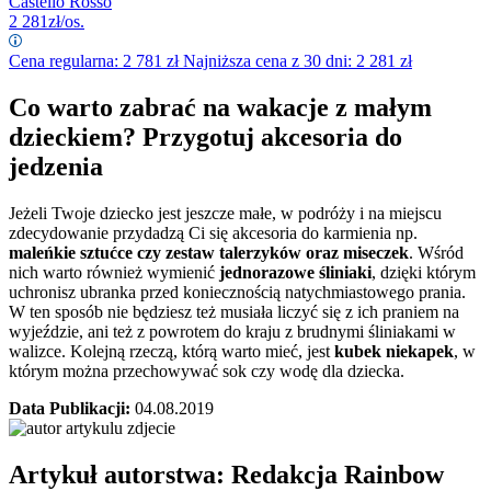
Castello Rosso
2 281
zł/os.
Cena regularna:
2 781
zł
Najniższa cena z 30 dni: 2 281 zł
Co warto zabrać na wakacje z małym
dzieckiem? Przygotuj akcesoria do
jedzenia
Jeżeli Twoje dziecko jest jeszcze małe, w podróży i na miejscu
zdecydowanie przydadzą Ci się akcesoria do karmienia np.
maleńkie sztućce czy zestaw talerzyków oraz miseczek
. Wśród
nich warto również wymienić
jednorazowe śliniaki
, dzięki którym
uchronisz ubranka przed koniecznością natychmiastowego prania.
W ten sposób nie będziesz też musiała liczyć się z ich praniem na
wyjeździe, ani też z powrotem do kraju z brudnymi śliniakami w
walizce. Kolejną rzeczą, którą warto mieć, jest
kubek niekapek
, w
którym można przechowywać sok czy wodę dla dziecka.
Data Publikacji:
04.08.2019
Artykuł autorstwa: Redakcja
Rainbow