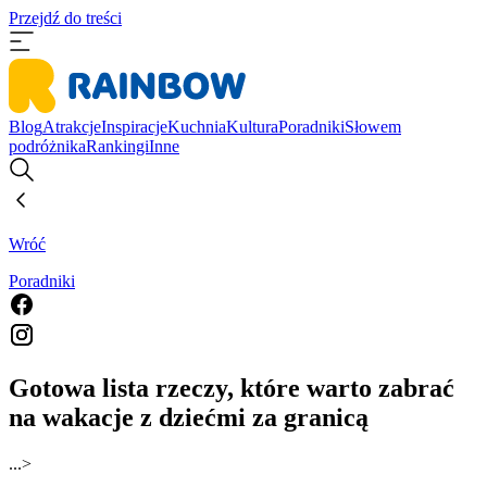
Przejdź do treści
Blog
Atrakcje
Inspiracje
Kuchnia
Kultura
Poradniki
Słowem
podróżnika
Rankingi
Inne
Wróć
Poradniki
Gotowa lista rzeczy, które warto zabrać
na wakacje z dziećmi za granicą
...
>