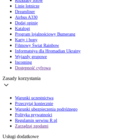
Rozkłady lotów
Linie lotnicze
Dreamliner
Airbus A330
Dodaj opinię
Katalogi
Program lojalnościowy Bumerang
Karty i bony
Filmowy Świat Rainbow
Informatsiya dla Hromadian Ukrainy
Wyjazdy grupowe
Incoming
Dostępność cyfrowa
Zasady korzystania
Warunki uczestnictwa
Przeczytaj koniecznie
Warunki ubezpieczenia podróżnego
Polityka prywatności
Regulamin serwisu R.pl
Zarządzaj zgodami
Usługi dodatkowe