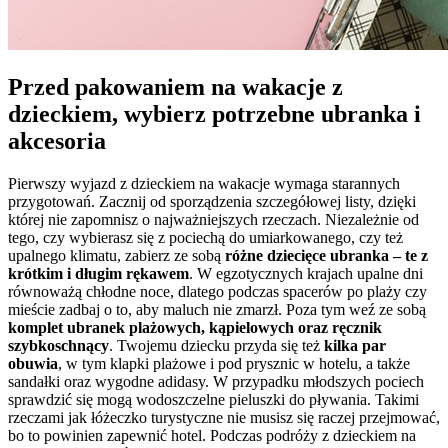
Przed pakowaniem na wakacje z
dzieckiem, wybierz potrzebne ubranka i
akcesoria
Pierwszy wyjazd z dzieckiem na wakacje wymaga starannych
przygotowań. Zacznij od sporządzenia szczegółowej listy, dzięki
której nie zapomnisz o najważniejszych rzeczach. Niezależnie od
tego, czy wybierasz się z pociechą do umiarkowanego, czy też
upalnego klimatu, zabierz ze sobą
różne dziecięce ubranka – te z
krótkim i długim rękawem
. W egzotycznych krajach upalne dni
równoważą chłodne noce, dlatego podczas spacerów po plaży czy
mieście zadbaj o to, aby maluch nie zmarzł. Poza tym weź ze sobą
komplet ubranek plażowych, kąpielowych oraz ręcznik
szybkoschnący
. Twojemu dziecku przyda się też
kilka par
obuwia
, w tym klapki plażowe i pod prysznic w hotelu, a także
sandałki oraz wygodne adidasy. W przypadku młodszych pociech
sprawdzić się mogą wodoszczelne pieluszki do pływania. Takimi
rzeczami jak łóżeczko turystyczne nie musisz się raczej przejmować,
bo to powinien zapewnić hotel. Podczas podróży z dzieckiem na