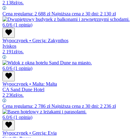
2 138
zł/os.
Cena regularna:
2 688
zł
Najniższa cena z 30 dni: 2 130 zł
6.0/6
(1 opinia)
Wypoczynek
•
Grecja: Zakynthos
Iviskos
2 191
zł/os.
6.0/6
(1 opinia)
Wypoczynek
•
Malta: Malta
CA Sand Dune Hotel
2 236
zł/os.
Cena regularna:
2 786
zł
Najniższa cena z 30 dni: 2 236 zł
6.0/6
(1 opinia)
Wypoczynek
•
Grecja: Evia