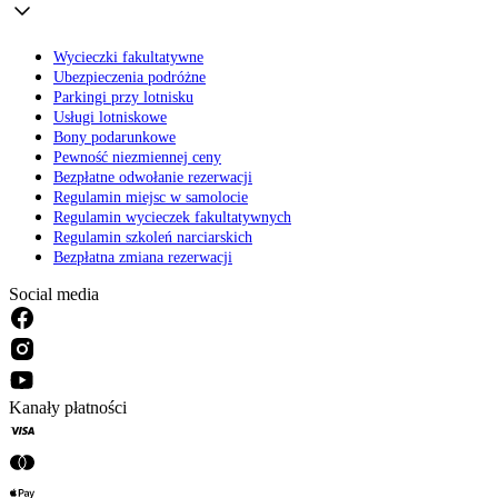
Wycieczki fakultatywne
Ubezpieczenia podróżne
Parkingi przy lotnisku
Usługi lotniskowe
Bony podarunkowe
Pewność niezmiennej ceny
Bezpłatne odwołanie rezerwacji
Regulamin miejsc w samolocie
Regulamin wycieczek fakultatywnych
Regulamin szkoleń narciarskich
Bezpłatna zmiana rezerwacji
Social media
Kanały płatności