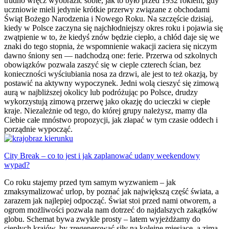
trudno wręcz wyobrazić sobie, jak to było przed 1932 rokiem, gdy
uczniowie mieli jedynie krótkie przerwy związane z obchodami
Świąt Bożego Narodzenia i Nowego Roku. Na szczęście dzisiaj,
kiedy w Polsce zaczyna się najchłodniejszy okres roku i pojawia się
zwątpienie w to, że kiedyś znów będzie ciepło, a chłód daje się we
znaki do tego stopnia, że wspomnienie wakacji zaciera się niczym
dawno śniony sen — nadchodzą one: ferie. Przerwa od szkolnych
obowiązków pozwala zaszyć się w cieple czterech ścian, bez
konieczności wyściubiania nosa za drzwi, ale jest to też okazją, by
postawić na aktywny wypoczynek. Jedni wolą cieszyć się zimową
aurą w najbliższej okolicy lub podróżując po Polsce, drudzy
wykorzystują zimową przerwę jako okazję do ucieczki w ciepłe
kraje. Niezależnie od tego, do której grupy należysz, mamy dla
Ciebie całe mnóstwo propozycji, jak złapać w tym czasie oddech i
porządnie wypocząć.
City Break – co to jest i jak zaplanować udany weekendowy
wypad?
Co roku stajemy przed tym samym wyzwaniem – jak
zmaksymalizować urlop, by poznać jak największą część świata, a
zarazem jak najlepiej odpocząć. Świat stoi przed nami otworem, a
ogrom możliwości pozwala nam dotrzeć do najdalszych zakątków
globu. Schemat bywa zwykle prosty – latem wyjeżdżamy do
ciepłych krajów, by zregenerować siły na kolejne miesiące, a zimą