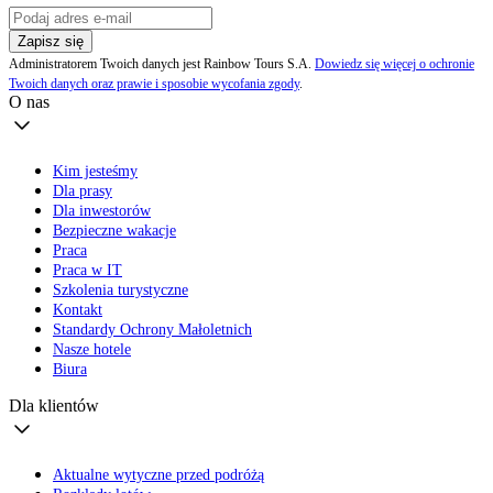
Zapisz się
Administratorem Twoich danych jest Rainbow Tours S.A.
Dowiedz się więcej o ochronie
Twoich danych oraz prawie i sposobie wycofania zgody
.
O nas
Kim jesteśmy
Dla prasy
Dla inwestorów
Bezpieczne wakacje
Praca
Praca w IT
Szkolenia turystyczne
Kontakt
Standardy Ochrony Małoletnich
Nasze hotele
Biura
Dla klientów
Aktualne wytyczne przed podróżą