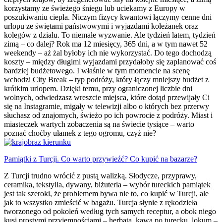
korzystamy ze świeżego śniegu lub uciekamy z Europy w
poszukiwaniu ciepła. Niczym fizycy kwantowi łączymy cenne dni
urlopu ze świętami państwowymi i wyjazdami koleżanek oraz
kolegów z działu. To niemałe wyzwanie. Ale tydzień latem, tydzień
zimą – co dalej? Rok ma 12 miesięcy, 365 dni, a w tym nawet 52
weekendy – aż żal byłoby ich nie wykorzystać. Do tego dochodzą
koszty – między długimi wyjazdami przydałoby się zaplanować coś
bardziej budżetowego. I właśnie w tym momencie na scenę
wchodzi City Break – typ podróży, który łączy mniejszy budżet z
krótkim urlopem. Dzięki temu, przy ograniczonej liczbie dni
wolnych, odwiedzasz wreszcie miejsca, które dotąd przewijały Ci
się na Instagramie, migały w telewizji albo o których bez przerwy
słuchasz od znajomych, świeżo po ich powrocie z podróży. Miast i
miasteczek wartych zobaczenia są na świecie tysiące – warto
poznać choćby ułamek z tego ogromu, czyż nie?
Pamiątki z Turcji. Co warto przywieźć? Co kupić na bazarze?
Z Turcji trudno wrócić z pustą walizką. Słodycze, przyprawy,
ceramika, tekstylia, dywany, biżuteria – wybór tureckich pamiątek
jest tak szeroki, że problemem bywa nie to, co kupić w Turcji, ale
jak to wszystko zmieścić w bagażu. Turcja słynie z rękodzieła
tworzonego od pokoleń według tych samych receptur, a obok niego
kusi prostymi przyjemnościami – herbatą, kawą po turecku, lokum –