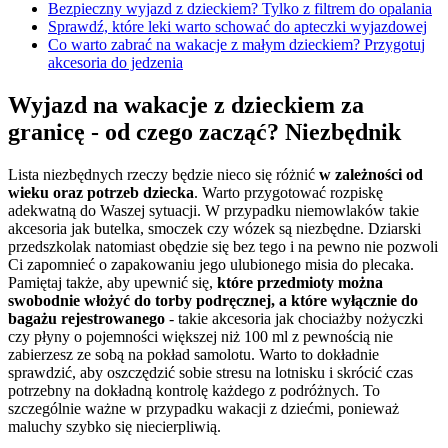
Bezpieczny wyjazd z dzieckiem? Tylko z filtrem do opalania
Sprawdź, które leki warto schować do apteczki wyjazdowej
Co warto zabrać na wakacje z małym dzieckiem? Przygotuj
akcesoria do jedzenia
Wyjazd na wakacje z dzieckiem za
granicę - od czego zacząć? Niezbędnik
Lista niezbędnych rzeczy będzie nieco się różnić
w zależności od
wieku oraz potrzeb dziecka
. Warto przygotować rozpiskę
adekwatną do Waszej sytuacji. W przypadku niemowlaków takie
akcesoria jak butelka, smoczek czy wózek są niezbędne. Dziarski
przedszkolak natomiast obędzie się bez tego i na pewno nie pozwoli
Ci zapomnieć o zapakowaniu jego ulubionego misia do plecaka.
Pamiętaj także, aby upewnić się,
które przedmioty można
swobodnie włożyć do torby podręcznej, a które wyłącznie do
bagażu rejestrowanego
- takie akcesoria jak chociażby nożyczki
czy płyny o pojemności większej niż 100 ml z pewnością nie
zabierzesz ze sobą na pokład samolotu. Warto to dokładnie
sprawdzić, aby oszczędzić sobie stresu na lotnisku i skrócić czas
potrzebny na dokładną kontrolę każdego z podróżnych. To
szczególnie ważne w przypadku wakacji z dziećmi, ponieważ
maluchy szybko się niecierpliwią.