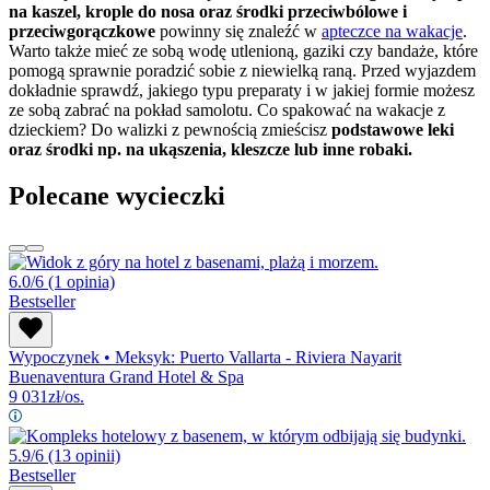
na kaszel, krople do nosa oraz środki przeciwbólowe i
przeciwgorączkowe
powinny się znaleźć w
apteczce na wakacje
.
Warto także mieć ze sobą wodę utlenioną, gaziki czy bandaże, które
pomogą sprawnie poradzić sobie z niewielką raną. Przed wyjazdem
dokładnie sprawdź, jakiego typu preparaty i w jakiej formie możesz
ze sobą zabrać na pokład samolotu. Co spakować na wakacje z
dzieckiem? Do walizki z pewnością zmieścisz
podstawowe leki
oraz środki np. na ukąszenia, kleszcze lub inne robaki.
Polecane wycieczki
6.0/6
(1 opinia)
Bestseller
Wypoczynek
•
Meksyk: Puerto Vallarta - Riviera Nayarit
Buenaventura Grand Hotel & Spa
9 031
zł/os.
5.9/6
(13 opinii)
Bestseller