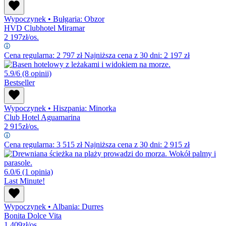
Wypoczynek
•
Bułgaria: Obzor
HVD Clubhotel Miramar
2 197
zł/os.
Cena regularna:
2 797
zł
Najniższa cena z 30 dni: 2 197 zł
5.9/6
(8 opinii)
Bestseller
Wypoczynek
•
Hiszpania: Minorka
Club Hotel Aguamarina
2 915
zł/os.
Cena regularna:
3 515
zł
Najniższa cena z 30 dni: 2 915 zł
6.0/6
(1 opinia)
Last Minute!
Wypoczynek
•
Albania: Durres
Bonita Dolce Vita
1 409
zł/os.