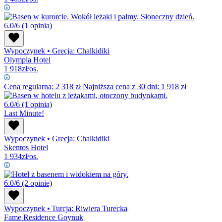
6.0/6
(1 opinia)
Wypoczynek
•
Grecja: Chalkidiki
Olympia Hotel
1 918
zł/os.
Cena regularna:
2 318
zł
Najniższa cena z 30 dni: 1 918 zł
6.0/6
(1 opinia)
Last Minute!
Wypoczynek
•
Grecja: Chalkidiki
Skentos Hotel
1 934
zł/os.
6.0/6
(2 opinie)
Wypoczynek
•
Turcja: Riwiera Turecka
Fame Residence Goynuk