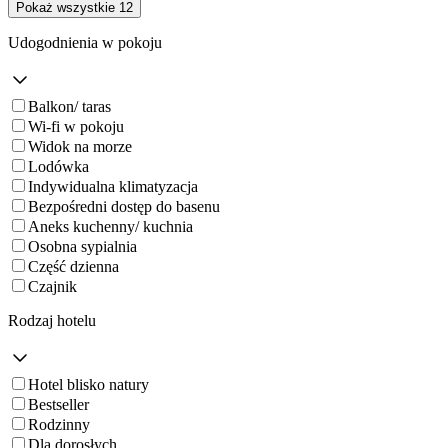
Pokaż wszystkie 12
Udogodnienia w pokoju
Balkon/ taras
Wi-fi w pokoju
Widok na morze
Lodówka
Indywidualna klimatyzacja
Bezpośredni dostęp do basenu
Aneks kuchenny/ kuchnia
Osobna sypialnia
Część dzienna
Czajnik
Rodzaj hotelu
Hotel blisko natury
Bestseller
Rodzinny
Dla dorosłych