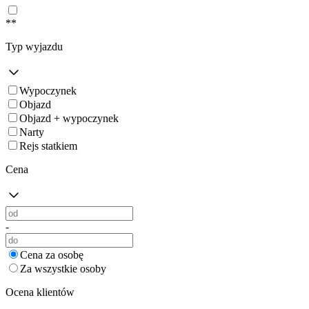
**
Typ wyjazdu
Wypoczynek
Objazd
Objazd + wypoczynek
Narty
Rejs statkiem
Cena
-
Cena za osobę
Za wszystkie osoby
Ocena klientów