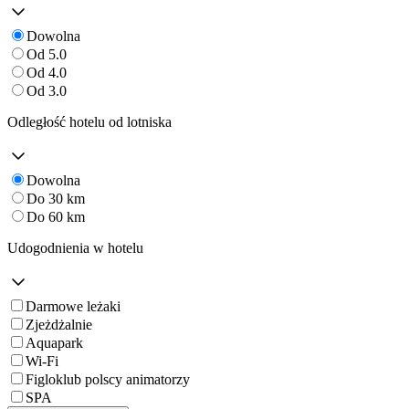
Dowolna
Od 5.0
Od 4.0
Od 3.0
Odległość hotelu od lotniska
Dowolna
Do 30 km
Do 60 km
Udogodnienia w hotelu
Darmowe leżaki
Zjeżdżalnie
Aquapark
Wi-Fi
Figloklub polscy animatorzy
SPA