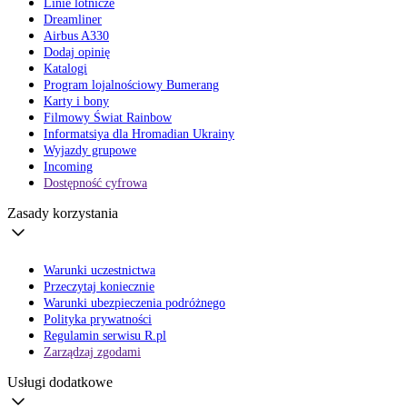
Linie lotnicze
Dreamliner
Airbus A330
Dodaj opinię
Katalogi
Program lojalnościowy Bumerang
Karty i bony
Filmowy Świat Rainbow
Informatsiya dla Hromadian Ukrainy
Wyjazdy grupowe
Incoming
Dostępność cyfrowa
Zasady korzystania
Warunki uczestnictwa
Przeczytaj koniecznie
Warunki ubezpieczenia podróżnego
Polityka prywatności
Regulamin serwisu R.pl
Zarządzaj zgodami
Usługi dodatkowe