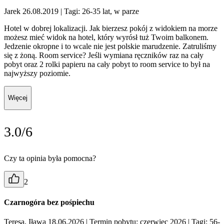
Jarek 26.08.2019
| Tagi: 26-35 lat, w parze
Hotel w dobrej lokalizacji. Jak bierzesz pokój z widokiem na morze
możesz mieć widok na hotel, który wyrósł tuż Twoim balkonem.
Jedzenie okropne i to wcale nie jest polskie marudzenie. Zatruliśmy
się z żoną. Room service? Jeśli wymiana ręczników raz na cały
pobyt oraz 2 rolki papieru na cały pobyt to room service to był na
najwyższy poziomie.
Więcej
3.0/6
Czy ta opinia była pomocna?
2
Czarnogóra bez pośpiechu
Teresa, Iława 18.06.2026
| Termin pobytu: czerwiec 2026
| Tagi: 56-