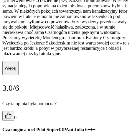
tj. interweniowała, codziennie przyjeżdzała i kontrolowała. Niestety
sytuacja ulegała poprawie na dzień lub dwa a potem znów było tak
samo. W niektórych pokojach towarzyszył nam kanalizacyjny fetor
bowiem w trakcie remontu nie zamontowano w łazienkach pod
umywalkami syfonów co powodowało ze wyziewy przedostawały
się do pokoju. Miejscowość hałaśliwa, zatłoczona, i w sumie
nieciekawa choć sama Czarnogóra urzeka pięknymi widokami.
Polecamy wycieczkę Montenegro Tour oraz Kaniony Czarnogóry.
Wycieczka po Jeziorze Szkoderskim nie jest warta swojej ceny - rejs
jest bardzo krótki a pobyt w przybrzeżnej restauracyjce ( obiad i
plażowanie) niezbyt atrakcyjne.
Więcej
3.0/6
Czy ta opinia była pomocna?
0
Czarnogóra nie! Pilot Super!!!PAni Julia 6+++