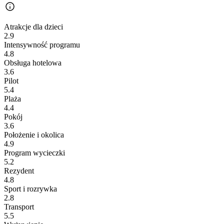
Atrakcje dla dzieci
2.9
Intensywność programu
4.8
Obsługa hotelowa
3.6
Pilot
5.4
Plaża
4.4
Pokój
3.6
Położenie i okolica
4.9
Program wycieczki
5.2
Rezydent
4.8
Sport i rozrywka
2.8
Transport
5.5