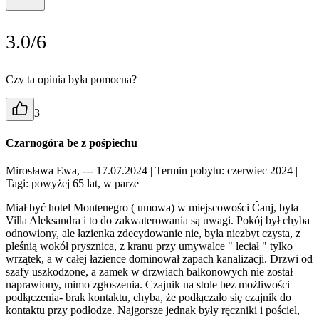
3.0/6
Czy ta opinia była pomocna?
3
Czarnogóra be z pośpiechu
Mirosława Ewa, --- 17.07.2024
| Termin pobytu: czerwiec 2024
|
Tagi: powyżej 65 lat, w parze
Miał być hotel Montenegro ( umowa) w miejscowości Ćanj, była
Villa Aleksandra i to do zakwaterowania są uwagi. Pokój był chyba
odnowiony, ale łazienka zdecydowanie nie, była niezbyt czysta, z
pleśnią wokół prysznica, z kranu przy umywalce " leciał " tylko
wrzątek, a w całej łazience dominował zapach kanalizacji. Drzwi od
szafy uszkodzone, a zamek w drzwiach balkonowych nie został
naprawiony, mimo zgłoszenia. Czajnik na stole bez możliwości
podłączenia- brak kontaktu, chyba, że podłączało się czajnik do
kontaktu przy podłodze. Najgorsze jednak były ręczniki i pościel,