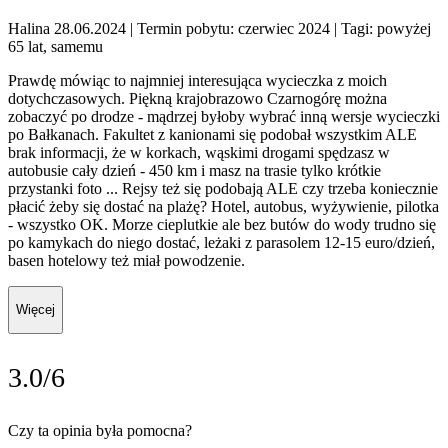
Halina 28.06.2024
| Termin pobytu: czerwiec 2024
| Tagi: powyżej
65 lat, samemu
Prawdę mówiąc to najmniej interesująca wycieczka z moich
dotychczasowych. Piękną krajobrazowo Czarnogórę można
zobaczyć po drodze - mądrzej byłoby wybrać inną wersje wycieczki
po Bałkanach. Fakultet z kanionami się podobał wszystkim ALE
brak informacji, że w korkach, wąskimi drogami spędzasz w
autobusie cały dzień - 450 km i masz na trasie tylko krótkie
przystanki foto ... Rejsy też się podobają ALE czy trzeba koniecznie
płacić żeby się dostać na plażę? Hotel, autobus, wyżywienie, pilotka
- wszystko OK. Morze cieplutkie ale bez butów do wody trudno się
po kamykach do niego dostać, leżaki z parasolem 12-15 euro/dzień,
basen hotelowy też miał powodzenie.
Więcej
3.0/6
Czy ta opinia była pomocna?