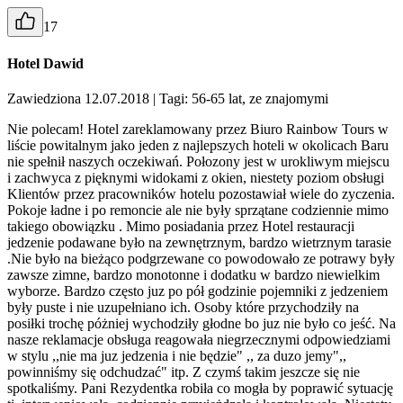
17
Hotel Dawid
Zawiedziona 12.07.2018
| Tagi: 56-65 lat, ze znajomymi
Nie polecam! Hotel zareklamowany przez Biuro Rainbow Tours w
liście powitalnym jako jeden z najlepszych hoteli w okolicach Baru
nie spełnił naszych oczekiwań. Połozony jest w urokliwym miejscu
i zachwyca z pięknymi widokami z okien, niestety poziom obsługi
Klientów przez pracowników hotelu pozostawiał wiele do zyczenia.
Pokoje ładne i po remoncie ale nie były sprzątane codziennie mimo
takiego obowiązku . Mimo posiadania przez Hotel restauracji
jedzenie podawane było na zewnętrznym, bardzo wietrznym tarasie
.Nie było na bieżąco podgrzewane co powodowało ze potrawy były
zawsze zimne, bardzo monotonne i dodatku w bardzo niewielkim
wyborze. Bardzo często juz po pół godzinie pojemniki z jedzeniem
były puste i nie uzupełniano ich. Osoby które przychodziły na
posiłki trochę póżniej wychodziły głodne bo juz nie było co jeść. Na
nasze reklamacje obsługa reagowała niegrzecznymi odpowiedziami
w stylu ,,nie ma juz jedzenia i nie będzie" ,, za duzo jemy",,
powinniśmy się odchudzać" itp. Z czymś takim jeszcze się nie
spotkaliśmy. Pani Rezydentka robiła co mogła by poprawić sytuację