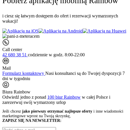
Pobierz aplikację mobilną Rainbow
i ciesz się łatwym dostępem do ofert i rezerwacji wymarzonych
wakacji!
Call center
42 680 38 51
codziennie
w godz. 8:00-22:00
Mail
Formularz kontaktowy
Nasi konsultanci są do Twojej dyspozycji 7
dni w tygodniu
Biura Rainbow
Odwiedź jedno z ponad
100 biur Rainbow
w całej Polsce i
zarezerwuj swój
wymarzony urlop
Jeśli chcesz
jako pierwszy otrzymać najlepsze oferty
i inne wiadomości
marketingowe wprost na Twoją skrzynkę,
ZAPISZ SIĘ NA NEWSLETTER: