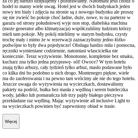
za co jej bardzo dziękujemy i pozdrawiamy. Natomiast jeśli chodź o
hodel to mamy wiele uwag. Hotel jest w dwóch budynkach jeden
nowy ten bialy i zdjęcia na stronie są z nowego budynku ale proszę
się nie zwieść bo pokoje choć ładne, duże, nowe, to na parterze w
garażu od strony południowej wyje non stop, diabelska machina
(może generator albo klimatyzacja) współczuliśmy ludziom którzy
mieli tam pokoje. My pokój mieliśmy w starym budynku, czysty
trochę mały i mimo że w rezerwacji zaznaczylismy jedno łóżko
podwójne to były dwa pojedyncze! Obsluga bardzo mila i pomocna,
ręczniki wymieniane codziennie, natomiast wlascicielka nie
koniecznie. Teraz wyżywienie. Monotonne, kompletnie bez smaku,
kucharz zna tylko jedna przyprawę- sól! Owoce? W tym hotelu
znają tylko arbuzy, cały tydzień tylko arbuz, maslo podawane było
co kilka dni bo podobno u nich drogo. Montenegro piękne, wiele
ma do zaoferowania i na pewno tam wrócimy ale nie do tego hotelu.
Jeszcze uwaga do wyżywienia na wycieczkach, dostawalismy
pakiety na podróż, bułka bez masła z wędliną i serem buteleczka
wody, jabłko lub pomarańcza lub trzy pajdy białego pieczywa
przekładane raz wędliną. Mając wyżywienie all inclusive Light to
na wycieczkach powinien być zapewniony obiad w trasie.
Więcej