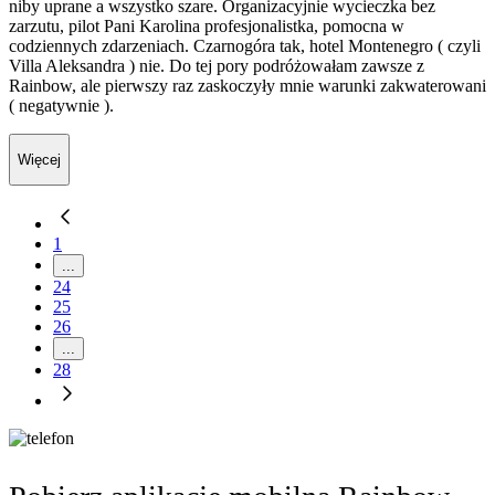
niby uprane a wszystko szare. Organizacyjnie wycieczka bez
zarzutu, pilot Pani Karolina profesjonalistka, pomocna w
codziennych zdarzeniach. Czarnogóra tak, hotel Montenegro ( czyli
Villa Aleksandra ) nie. Do tej pory podróżowałam zawsze z
Rainbow, ale pierwszy raz zaskoczyły mnie warunki zakwaterowani
( negatywnie ).
Więcej
1
...
24
25
26
...
28