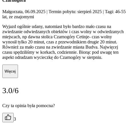
Czarnogora
Małgorzata, 06.09.2025
| Termin pobytu: sierpień 2025
| Tagi: 46-55
lat, ze znajomymi
Wyjazd ogólnie udany, natomiast było bardzo mało czasu na
zwiedzanie odwiedzanych obiektów i czas wolny w odwiedzanych
miejscach, np dawna stolica Czarnogóry Cetinje- czas wolny
wynosił tylko 20 minut, czas z przewodnikiem drugie 20 minut.
Również za mało czasu na zwiedzanie miasta Budva. Najwięcej
czasu spędziliśmy w korkach, codziennie. Biorąc pod uwagę ten
aspekt odradzam wycieczkę do Czarnogóry w sierpniu.
Więcej
3.0/6
Czy ta opinia była pomocna?
3