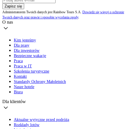
Zapisz się
Administratorem Twoich danych jest Rainbow Tours S.A.
Dowiedz się więcej o ochronie
Twoich danych oraz prawie i sposobie wycofania zgody
.
O nas
Kim jesteśmy
Dla prasy
Dla inwestorów
Bezpieczne wakacje
Praca
Praca w IT
Szkolenia turystyczne
Kontakt
Standardy Ochrony Małoletnich
Nasze hotele
Biura
Dla klientów
Aktualne wytyczne przed podróżą
Rozkłady lotów