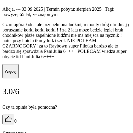
Alicja, --- 03.09.2025
| Termin pobytu: sierpień 2025
| Tagi:
powyżej 65 lat, ze znajomymi
Czarnogóra ładna ale przepełniona ludźmi, remonty dróg utrudniają
poruszanie korki korki korki !!! za 2 lata moze będzie lepiej brak
chodników plaże zapełnione ludźmi nie ma miejsca na ręcznik !
hotel przy hotelu tłumy ludzi szok NIE POLEAM
CZARNOGÓRY! za to Raybown super Pilotka bardzo ale to
bardzo się sprawdziła Pani Julia 6++++ POLECAM wiedza super
obycie itd Pani Julia 6++++
Więcej
3.0/6
Czy ta opinia była pomocna?
0