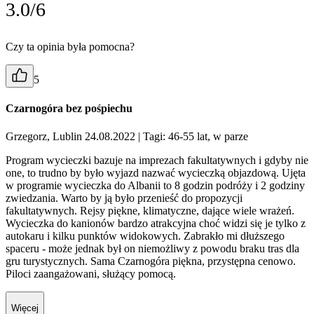
3.0/6
Czy ta opinia była pomocna?
5
Czarnogóra bez pośpiechu
Grzegorz, Lublin 24.08.2022
| Tagi: 46-55 lat, w parze
Program wycieczki bazuje na imprezach fakultatywnych i gdyby nie
one, to trudno by było wyjazd nazwać wycieczką objazdową. Ujęta
w programie wycieczka do Albanii to 8 godzin podróży i 2 godziny
zwiedzania. Warto by ją było przenieść do propozycji
fakultatywnych. Rejsy piękne, klimatyczne, dające wiele wrażeń.
Wycieczka do kanionów bardzo atrakcyjna choć widzi się je tylko z
autokaru i kilku punktów widokowych. Zabrakło mi dłuższego
spaceru - może jednak był on niemożliwy z powodu braku tras dla
gru turystycznych. Sama Czarnogóra piękna, przystępna cenowo.
Piloci zaangażowani, służący pomocą.
Więcej