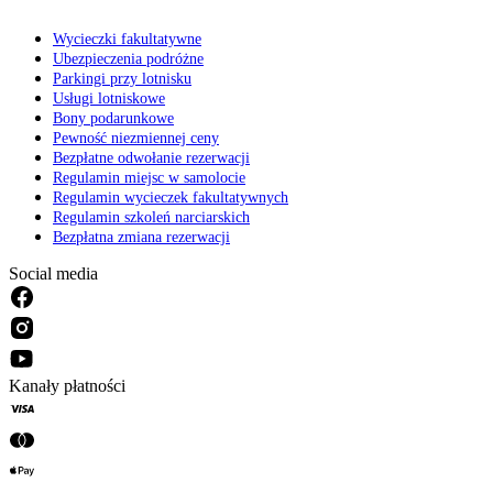
Wycieczki fakultatywne
Ubezpieczenia podróżne
Parkingi przy lotnisku
Usługi lotniskowe
Bony podarunkowe
Pewność niezmiennej ceny
Bezpłatne odwołanie rezerwacji
Regulamin miejsc w samolocie
Regulamin wycieczek fakultatywnych
Regulamin szkoleń narciarskich
Bezpłatna zmiana rezerwacji
Social media
Kanały płatności