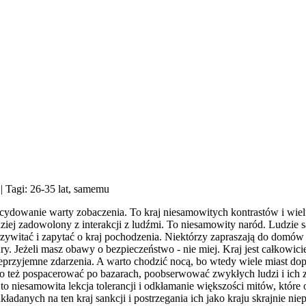
| Tagi: 26-35 lat, samemu
decydowanie warty zobaczenia. To kraj niesamowitych kontrastów i wie
ardziej zadowolony z interakcji z ludźmi. To niesamowity naród. Ludzi
przywitać i zapytać o kraj pochodzenia. Niektórzy zapraszają do domów
ury. Jeżeli masz obawy o bezpieczeństwo - nie miej. Kraj jest całkowicie
eprzyjemne zdarzenia. A warto chodzić nocą, bo wtedy wiele miast dopi
arto też pospacerować po bazarach, poobserwować zwykłych ludzi i i
to niesamowita lekcja tolerancji i odkłamanie większości mitów, któr
adanych na ten kraj sankcji i postrzegania ich jako kraju skrajnie ni