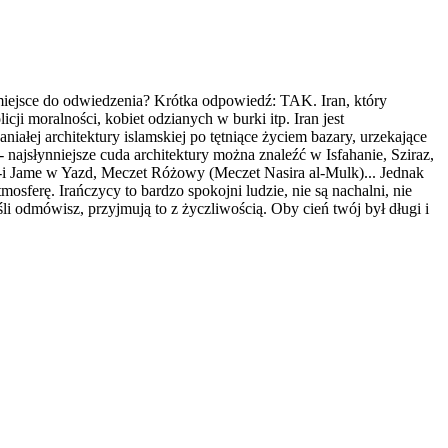
 miejsce do odwiedzenia? Krótka odpowiedź: TAK. Iran, który
ji moralności, kobiet odzianych w burki itp. Iran jest
iałej architektury islamskiej po tętniące życiem bazary, urzekające
- najsłynniejsze cuda architektury można znaleźć w Isfahanie, Sziraz,
-i Jame w Yazd, Meczet Różowy (Meczet Nasira al-Mulk)... Jednak
mosferę. Irańczycy to bardzo spokojni ludzie, nie są nachalni, nie
śli odmówisz, przyjmują to z życzliwością. Oby cień twój był długi i