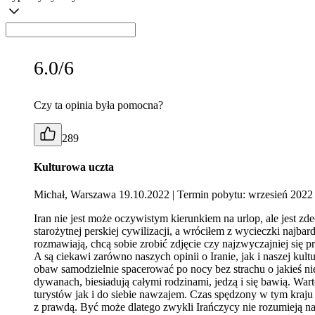
6.0/6
Czy ta opinia była pomocna?
289
Kulturowa uczta
Michał, Warszawa 19.10.2022
| Termin pobytu: wrzesień 2022
Iran nie jest może oczywistym kierunkiem na urlop, ale jest z
starożytnej perskiej cywilizacji, a wróciłem z wycieczki najb
rozmawiają, chcą sobie zrobić zdjęcie czy najzwyczajniej się 
A są ciekawi zarówno naszych opinii o Iranie, jak i naszej kult
obaw samodzielnie spacerować po nocy bez strachu o jakieś ni
dywanach, biesiadują całymi rodzinami, jedzą i się bawią. W
turystów jak i do siebie nawzajem. Czas spędzony w tym kraju 
z prawdą. Być może dlatego zwykli Irańczycy nie rozumieją nakł