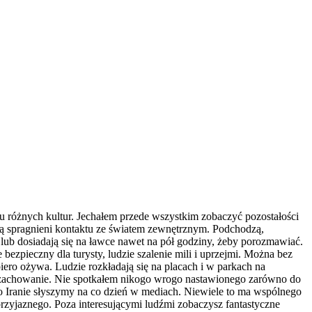
lu różnych kultur. Jechałem przede wszystkim zobaczyć pozostałości
e są spragnieni kontaktu ze światem zewnętrznym. Podchodzą,
 lub dosiadają się na ławce nawet na pół godziny, żeby porozmawiać.
 bezpieczny dla turysty, ludzie szalenie mili i uprzejmi. Można bez
ero ożywa. Ludzie rozkładają się na placach i w parkach na
ch zachowanie. Nie spotkałem nikogo wrogo nastawionego zarówno do
e o Iranie słyszymy na co dzień w mediach. Niewiele to ma wspólnego
eprzyjaznego. Poza interesującymi ludźmi zobaczysz fantastyczne