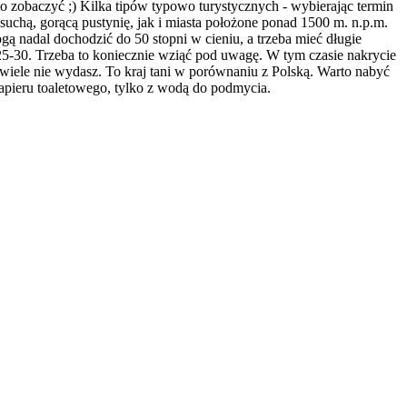
to zobaczyć ;) Kilka tipów typowo turystycznych - wybierając termin
uchą, gorącą pustynię, jak i miasta położone ponad 1500 m. n.p.m.
gą nadal dochodzić do 50 stopni w cieniu, a trzeba mieć długie
25-30. Trzeba to koniecznie wziąć pod uwagę. W tym czasie nakrycie
 wiele nie wydasz. To kraj tani w porównaniu z Polską. Warto nabyć
 papieru toaletowego, tylko z wodą do podmycia.