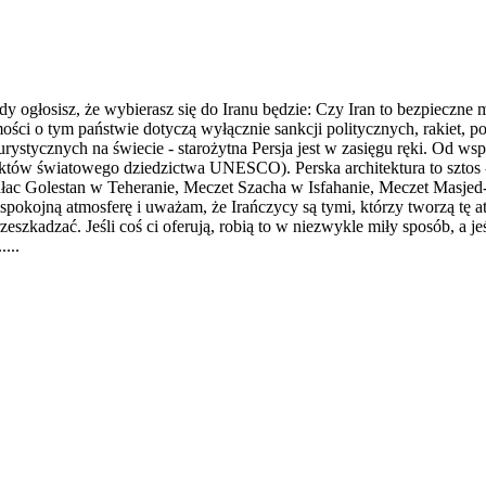
y ogłosisz, że wybierasz się do Iranu będzie: Czy Iran to bezpieczne
ci o tym państwie dotyczą wyłącznie sankcji politycznych, rakiet, polic
stycznych na świecie - starożytna Persja jest w zasięgu ręki. Od wspan
obiektów światowego dziedzictwa UNESCO). Perska architektura to sztos 
ałac Golestan w Teheranie, Meczet Szacha w Isfahanie, Meczet Masjed
o spokojną atmosferę i uważam, że Irańczycy są tymi, którzy tworzą tę at
eszkadzać. Jeśli coś ci oferują, robią to w niezwykle miły sposób, a je
...