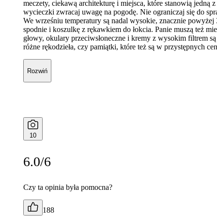
meczety, ciekawą architekturę i miejsca, które stanowią jedną
wycieczki zwracaj uwagę na pogodę. Nie ograniczaj się do spr
We wrześniu temperatury są nadal wysokie, znacznie powyżej 30
spodnie i koszulkę z rękawkiem do łokcia. Panie muszą też mi
głowy, okulary przeciwsłoneczne i kremy z wysokim filtrem są 
różne rękodzieła, czy pamiątki, które też są w przystępnych ce
Rozwiń
10
6.0/6
Czy ta opinia była pomocna?
188