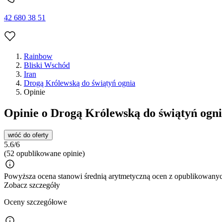
42 680 38 51
Rainbow
Bliski Wschód
Iran
Drogą Królewską do świątyń ognia
Opinie
Opinie o Drogą Królewską do świątyń ogn
wróć do oferty
5.6/6
(52 opublikowane opinie)
Powyższa ocena stanowi średnią arytmetyczną ocen z opublikowanych
Zobacz szczegóły
Oceny szczegółowe