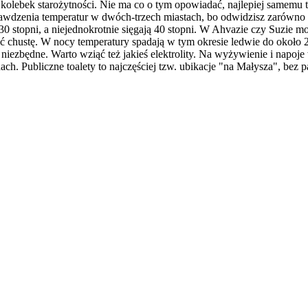
 z kolebek starożytności. Nie ma co o tym opowiadać, najlepiej samemu 
awdzenia temperatur w dwóch-trzech miastach, bo odwidzisz zarówno s
 stopni, a niejednokrotnie sięgają 40 stopni. W Ahvazie czy Suzie mo
eć chustę. W nocy temperatury spadają w tym okresie ledwie do około 
niezbędne. Warto wziąć też jakieś elektrolity. Na wyżywienie i napoje
nach. Publiczne toalety to najczęściej tzw. ubikacje "na Małysza", bez