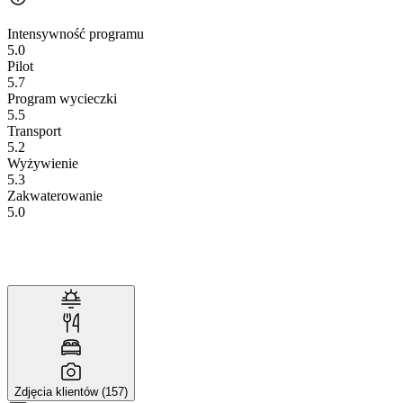
Intensywność programu
5.0
Pilot
5.7
Program wycieczki
5.5
Transport
5.2
Wyżywienie
5.3
Zakwaterowanie
5.0
Zdjęcia klientów (157)