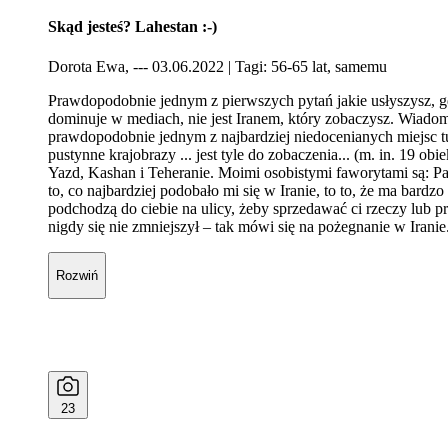
Skąd jesteś? Lahestan :-)
Dorota Ewa, --- 03.06.2022
| Tagi: 56-65 lat, samemu
Prawdopodobnie jednym z pierwszych pytań jakie usłyszysz, gd
dominuje w mediach, nie jest Iranem, który zobaczysz. Wiadomoś
prawdopodobnie jednym z najbardziej niedocenianych miejsc tury
pustynne krajobrazy ... jest tyle do zobaczenia... (m. in. 19 
Yazd, Kashan i Teheranie. Moimi osobistymi faworytami są: P
to, co najbardziej podobało mi się w Iranie, to to, że ma bardz
podchodzą do ciebie na ulicy, żeby sprzedawać ci rzeczy lub prz
nigdy się nie zmniejszył – tak mówi się na pożegnanie w Iranie..
Rozwiń
23