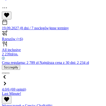
19.09.2027 (8 dni / 7 noclegów)
inne terminy
Rzeszów
(+6)
All inclusive
2 239
zł/os.
Cena regularna:
2 789
zł
Najniższa cena z 30 dni: 2 234 zł
Szczegóły
4.0/6
(69 opinii)
Last Minute!
Wypoczynek
•
Grecja: Chalkidiki