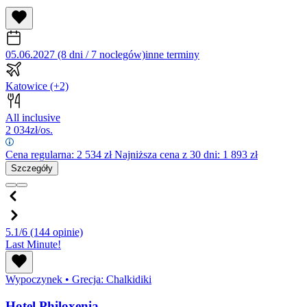
05.06.2027 (8 dni / 7 noclegów)
inne terminy
Katowice
(+2)
All inclusive
2 034
zł/os.
Cena regularna:
2 534
zł
Najniższa cena z 30 dni: 1 893 zł
Szczegóły
5.1/6
(144 opinie)
Last Minute!
Wypoczynek
•
Grecja: Chalkidiki
Hotel Philoxenia