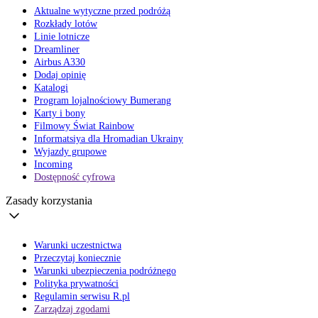
Aktualne wytyczne przed podróżą
Rozkłady lotów
Linie lotnicze
Dreamliner
Airbus A330
Dodaj opinię
Katalogi
Program lojalnościowy Bumerang
Karty i bony
Filmowy Świat Rainbow
Informatsiya dla Hromadian Ukrainy
Wyjazdy grupowe
Incoming
Dostępność cyfrowa
Zasady korzystania
Warunki uczestnictwa
Przeczytaj koniecznie
Warunki ubezpieczenia podróżnego
Polityka prywatności
Regulamin serwisu R.pl
Zarządzaj zgodami