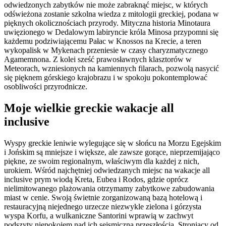
odwiedzonych zabytków nie może zabraknąć miejsc, w których
odświeżona zostanie szkolna wiedza z mitologii greckiej, podana w
pięknych okolicznościach przyrody. Mityczna historia Minotaura
uwięzionego w Dedalowym labiryncie króla Minosa przypomni się
każdemu podziwiającemu Pałac w Knossos na Krecie, a teren
wykopalisk w Mykenach przeniesie w czasy charyzmatycznego
Agamemnona. Z kolei sześć prawosławnych klasztorów w
Meteorach, wzniesionych na kamiennych filarach, pozwolą nasycić
się pięknem górskiego krajobrazu i w spokoju pokontemplować
osobliwości przyrodnicze.
Moje wielkie greckie wakacje all
inclusive
Wyspy greckie leniwie wylegujące się w słońcu na Morzu Egejskim
i Jońskim są mniejsze i większe, ale zawsze gorące, nieprzemijająco
piękne, ze swoim regionalnym, właściwym dla każdej z nich,
urokiem. Wśród najchętniej odwiedzanych miejsc na wakacje all
inclusive prym wiodą Kreta, Eubea i Rodos, gdzie oprócz
nielimitowanego plażowania otrzymamy zabytkowe zabudowania
miast w cenie. Swoją świetnie zorganizowaną bazą hotelową i
restauracyjną niejednego urzecze niezwykle zielona i górzysta
wyspa Korfu, a wulkaniczne Santorini wprawią w zachwyt
podszyty niepokojem nad ich sejsmiczną przeszłością. Stroniący od