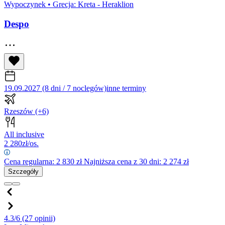
Wypoczynek
•
Grecja: Kreta - Heraklion
Despo
19.09.2027 (8 dni / 7 noclegów)
inne terminy
Rzeszów
(+6)
All inclusive
2 280
zł/os.
Cena regularna:
2 830
zł
Najniższa cena z 30 dni: 2 274 zł
Szczegóły
4.3/6
(27 opinii)