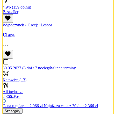
4.9/6
(159 opinii)
Bestseller
Wypoczynek
•
Grecja: Lesbos
Clara
30.05.2027 (8 dni / 7 noclegów)
inne terminy
Katowice
(+3)
All inclusive
2 366
zł/os.
Cena regularna:
2 966
zł
Najniższa cena z 30 dni: 2 366 zł
Szczegóły