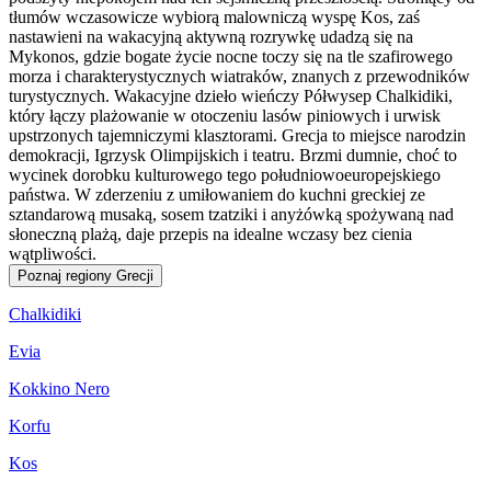
tłumów wczasowicze wybiorą malowniczą wyspę Kos, zaś
nastawieni na wakacyjną aktywną rozrywkę udadzą się na
Mykonos, gdzie bogate życie nocne toczy się na tle szafirowego
morza i charakterystycznych wiatraków, znanych z przewodników
turystycznych. Wakacyjne dzieło wieńczy Półwysep Chalkidiki,
który łączy plażowanie w otoczeniu lasów piniowych i urwisk
upstrzonych tajemniczymi klasztorami. Grecja to miejsce narodzin
demokracji, Igrzysk Olimpijskich i teatru. Brzmi dumnie, choć to
wycinek dorobku kulturowego tego południowoeuropejskiego
państwa. W zderzeniu z umiłowaniem do kuchni greckiej ze
sztandarową musaką, sosem tzatziki i anyżówką spożywaną nad
słoneczną plażą, daje przepis na idealne wczasy bez cienia
wątpliwości.
Poznaj regiony Grecji
Chalkidiki
Evia
Kokkino Nero
Korfu
Kos