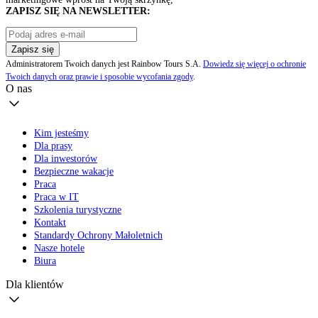
ZAPISZ SIĘ NA NEWSLETTER:
Zapisz się
Administratorem Twoich danych jest Rainbow Tours S.A.
Dowiedz się więcej o ochronie
Twoich danych oraz prawie i sposobie wycofania zgody
.
O nas
Kim jesteśmy
Dla prasy
Dla inwestorów
Bezpieczne wakacje
Praca
Praca w IT
Szkolenia turystyczne
Kontakt
Standardy Ochrony Małoletnich
Nasze hotele
Biura
Dla klientów