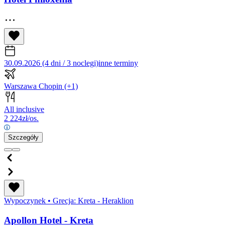
30.09.2026 (4 dni / 3 noclegi)
inne terminy
Warszawa Chopin
(+1)
All inclusive
2 224
zł/os.
Szczegóły
Wypoczynek
•
Grecja: Kreta - Heraklion
Apollon Hotel - Kreta