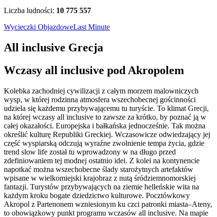
Liczba ludności:
10 775 557
Wycieczki Objazdowe
Last Minute
All inclusive Grecja
Wczasy all inclusive pod Akropolem
Kolebka zachodniej cywilizacji z całym morzem malowniczych
wysp, w której rodzinna atmosfera wszechobecnej gościnności
udziela się każdemu przybywającemu tu turyście. To klimat Grecji,
na której wczasy all inclusive to zawsze za krótko, by poznać ją w
całej okazałości. Europejska i bałkańska jednocześnie. Tak można
określić kulturę Republiki Greckiej. Wczasowicze odwiedzający jej
część wyspiarską odczują wyraźne zwolnienie tempa życia, gdzie
trend slow life został tu wprowadzony w na długo przed
zdefiniowaniem tej modnej ostatnio idei. Z kolei na kontynencie
napotkać można wszechobecne ślady starożytnych artefaktów
wpisane w wielkomiejski krajobraz z nutą śródziemnomorskiej
fantazji. Turystów przybywających na ziemie helleńskie wita na
każdym kroku bogate dziedzictwo kulturowe. Pocztówkowy
Akropol z Partenonem wzniesionym ku czci patronki miasta–Ateny,
to obowiązkowy punkt programu wczasów all inclusive. Na mapie