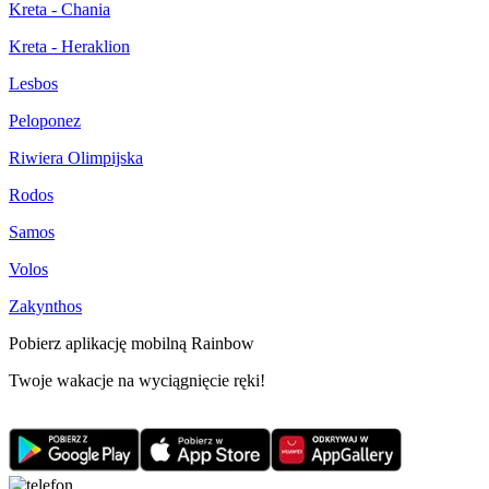
Kreta - Chania
Kreta - Heraklion
Lesbos
Peloponez
Riwiera Olimpijska
Rodos
Samos
Volos
Zakynthos
Pobierz aplikację mobilną Rainbow
Twoje wakacje na wyciągnięcie ręki!