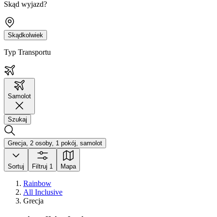
Skąd wyjazd?
Skądkolwiek
Typ Transportu
Samolot
Szukaj
Grecja, 2 osoby, 1 pokój, samolot
Sortuj
Filtruj
1
Mapa
Rainbow
All Inclusive
Grecja