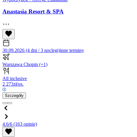
Anastasia Resort & SPA
30.09.2026 (4 dni / 3 noclegi)
inne terminy
Warszawa Chopin
(+1)
All inclusive
2 273
zł/os.
Szczegóły
4.6/6
(163 opinie)