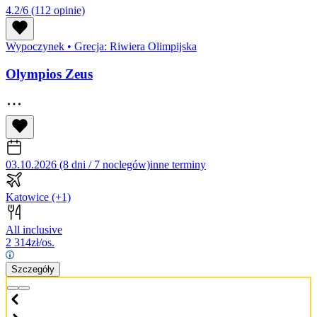
4.2/6
(112 opinie)
Wypoczynek
•
Grecja: Riwiera Olimpijska
Olympios Zeus
03.10.2026 (8 dni / 7 noclegów)
inne terminy
Katowice
(+1)
All inclusive
2 314
zł/os.
Szczegóły