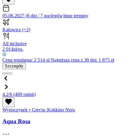
05.06.2027 (8 dni / 7 noclegów)
inne terminy
Katowice
(+2)
All inclusive
2 014
zł/os.
Cena regularna:
2 514
zł
Najniższa cena z 30 dni: 1 875 zł
Szczegóły
4.2/6
(469 opinii)
Wypoczynek
•
Grecja: Kokkino Nero
Aqua Rosa