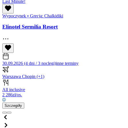
Last Minute!
Wypoczynek
•
Grecja: Chalkidiki
Elinotel Sermilia Resort
30.09.2026 (4 dni / 3 noclegi)
inne terminy
Warszawa Chopin
(+1)
All inclusive
2 286
zł/os.
Szczegóły