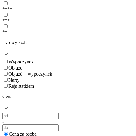
****
***
**
Typ wyjazdu
Wypoczynek
Objazd
Objazd + wypoczynek
Narty
Rejs statkiem
Cena
-
Cena za osobę