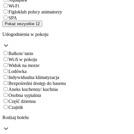
Wi-Fi
Figloklub polscy animatorzy
SPA
Pokaż wszystkie 12
Udogodnienia w pokoju
Balkon/ taras
Wi-fi w pokoju
Widok na morze
Lodówka
Indywidualna klimatyzacja
Bezpośredni dostęp do basenu
Aneks kuchenny/ kuchnia
Osobna sypialnia
Część dzienna
Czajnik
Rodzaj hotelu