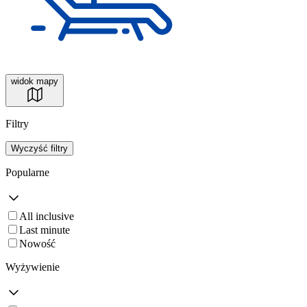
widok mapy
Filtry
Wyczyść filtry
Popularne
All inclusive
Last minute
Nowość
Wyżywienie