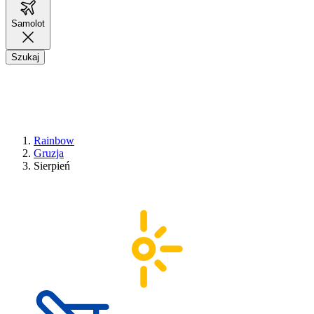
Samolot
Szukaj
Rainbow
Gruzja
Sierpień