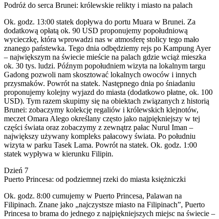
Podróż do serca Brunei: królewskie relikty i miasto na palach
Ok. godz. 13:00 statek dopływa do portu Muara w Brunei. Za
dodatkową opłatą ok. 90 USD proponujemy popołudniową
wycieczkę, która wprowadzi nas w atmosferę stolicy tego mało
znanego państewka. Tego dnia odbędziemy rejs po Kampung Ayer
– największym na świecie mieście na palach gdzie wciąż mieszka
ok. 30 tys. ludzi. Późnym popołudniem wizyta na lokalnym targu
Gadong pozwoli nam skosztować lokalnych owoców i innych
przysmaków. Powrót na statek. Następnego dnia po śniadaniu
proponujemy kolejny wyjazd do miasta (dodatkowo płatne, ok. 100
USD). Tym razem skupimy się na obiektach związanych z historią
Brunei: zobaczymy kolekcję regaliów i królewskich klejnotów,
meczet Omara Alego określany często jako najpiękniejszy w tej
części świata oraz zobaczymy z zewnątrz pałac Nurul Iman –
największy używany kompleks pałacowy świata. Po południu
wizyta w parku Tasek Lama. Powrót na statek. Ok. godz. 1:00
statek wypływa w kierunku Filipin.
Dzień 7
Puerto Princesa: od podziemnej rzeki do miasta księżniczki
Ok. godz. 8:00 cumujemy w Puerto Princesa, Palawan na
Filipinach. Znane jako „najczystsze miasto na Filipinach”, Puerto
Princesa to brama do jednego z najpiękniejszych miejsc na świecie –