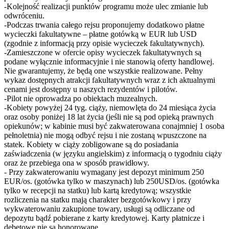
-Kolejność realizacji punktów programu może ulec zmianie lub
odwróceniu.
-Podczas trwania całego rejsu proponujemy dodatkowo płatne
wycieczki fakultatywne – płatne gotówką w EUR lub USD
(zgodnie z informacją przy opisie wycieczek fakultatywnych).
-Zamieszczone w ofercie opisy wycieczek fakultatywnych są
podane wyłącznie informacyjnie i nie stanowią oferty handlowej.
Nie gwarantujemy, że będą one wszystkie realizowane. Pełny
wykaz dostępnych atrakcji fakultatywnych wraz z ich aktualnymi
cenami jest dostępny u naszych rezydentów i pilotów.
-Pilot nie oprowadza po obiektach muzealnych.
-Kobiety powyżej 24 tyg. ciąży, niemowlęta do 24 miesiąca życia
oraz osoby poniżej 18 lat życia (jeśli nie są pod opieką prawnych
opiekunów; w kabinie musi być zakwaterowana conajmniej 1 osoba
pełnoletnia) nie mogą odbyć rejsu i nie zostaną wpuszczone na
statek. Kobiety w ciąży zobligowane są do posiadania
zaświadczenia (w języku angielskim) z informacją o tygodniu ciąży
oraz że przebiega ona w sposób prawidłowy.
- Przy zakwaterowaniu wymagany jest depozyt minimum 250
EUR/os. (gotówka tylko w maszynach) lub 250USD/os. (gotówka
tylko w recepcji na statku) lub kartą kredytową; wszystkie
rozliczenia na statku mają charakter bezgotówkowy i przy
wykwaterowaniu zakupione towary, usługi są odliczane od
depozytu bądź pobierane z karty kredytowej. Karty płatnicze i
debetowe nie są honorowane.