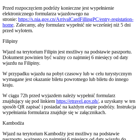
Przed rozpoczęciem podróży konieczne jest wypełnienie
elektronicznego formularza wjazdowego na
stronie:
https://s.nia.gov.cn/ArrivalCardFillingPC/entry-registation-
home
. Zalecamy, aby formularz wypełnić nie wcześniej niż 5 dni
przed wylotem.
Filipiny
Wjazd na terytorium Filipin jest możliwy na podstawie paszportu.
Dokument powinien być ważny co najmniej 6 miesięcy od daty
wjazdu na Filipiny.
W przypadku wjazdu na pobyt czasowy lub w celu turystycznym
wymagane jest okazanie biletu powrotnego lub biletu do innego
kraju.
W ciągu 72h przed wyjazdem należy wypełnić formularz
znajdujący się pod linkiem
https://etravel.gov.ph/
, a uzyskany w ten
sposób QR zapisać i posiadać na każdym etapie podróży. Instrukcja
wypełniania formularza znajduje się w załącznikach.
Kambodża
Wjazd na terytorium Kambodży jest możliwy na podstawie
paszportu, ważnego co najmniej 6 miesięcy od daty wjazdu do