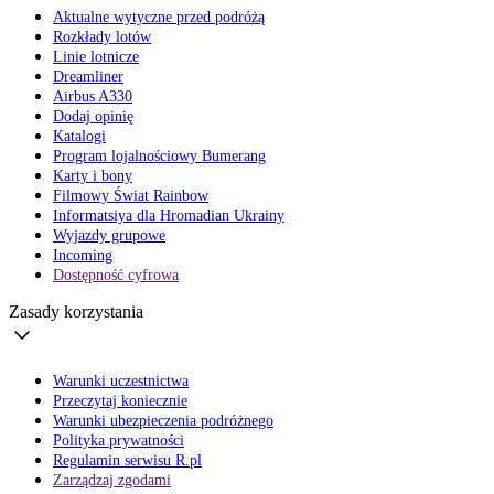
Aktualne wytyczne przed podróżą
Rozkłady lotów
Linie lotnicze
Dreamliner
Airbus A330
Dodaj opinię
Katalogi
Program lojalnościowy Bumerang
Karty i bony
Filmowy Świat Rainbow
Informatsiya dla Hromadian Ukrainy
Wyjazdy grupowe
Incoming
Dostępność cyfrowa
Zasady korzystania
Warunki uczestnictwa
Przeczytaj koniecznie
Warunki ubezpieczenia podróżnego
Polityka prywatności
Regulamin serwisu R.pl
Zarządzaj zgodami