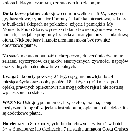
kolorach białym, czarnym, czerwonym lub zielonym.
Dodatkowo płatne:
zabiegi w centrum wellness i SPA, kasyno i
gry hazardowe, symulator Formuły 1, kafejka internetowa, zakupy
w butikach i sklepach na pokładzie, zdjęcia i pamiątki z My
Moments Photo Store, wycieczki fakultatywne organizowane w
portach, specjalne programy i zajęcia animacyjne poza standardową
ofertą. Niektóre bary i napoje premium mogą być również
dodatkowo płatne.
Na statek nie wolno wnosić niebezpiecznych przedmiotów, m.in:
żelazek, scyzoryków, czajników elektrycznych, żywności, napojów
oraz żadnych materiałów łatwopalnych.
Uwaga! -
kobiety powyżej 24 tyg. ciąży, niemowlęta do 24
miesiąca życia oraz osoby poniżej 18 lat życia (jeśli nie są pod
opieką prawnych opiekunów) nie mogą odbyć rejsu i nie zostaną
wpuszczone na statek.
WAŻNE:
Usługi typu: internet, fax, telefon, pralnia, usługi
medyczne, fotograf, zajęcia z instruktorem, opiekunka dla dzieci itp.
są dodatkowo płatne.
Hotele:
razem 8 rozpoczętych dób hotelowych, w tym 1 w hotelu
3* w Singapurze lub okolicach i 7 na statku armatora Costa Cruises