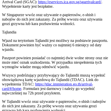
Arrival Card (SGAC):
https://eservices.ica.gov.sg/sgarrivalcard/
.
Wypełnienie karty jest bezpłatne.
W Singapurze wwóz oraz używanie e-papierosów, e-shish i
nabojów do nich jest zakazany. Za próbę wwozu oraz używania
grozi grzywna lub kara pozbawienia wolności.
Tajlandia
Wjazd na terytorium Tajlandii jest możliwy na podstawie paszportu.
Dokument powinien być ważny co najmniej 6 miesięcy od daty
wjazdu.
Paszport powinien posiadać co najmniej dwie wolne strony oraz nie
może mieć oznak uszkodzenia. W przypadku niespełnienia tych
wymogów władze mogą odmówić wjazdu.
Wszyscy podróżujący przybywający do Tajlandii muszą wypełnić
obowiązkową kartę wjazdową do Tajlandii (TDAC). Link do
wypełnienia TDAC:
https://tdac.immigration.go.th/arrival-
card/#/home
. Formularz jest darmowy i należy go wypełnić
najwcześniej na 72h przed przylotem.
W Tajlandii wwóz oraz używanie e-papierosów, e-shish i nabojów
do nich jest zakazany. Za próbę wwozu oraz używania grozi
grzywna lub kara pozbawienia wolności.