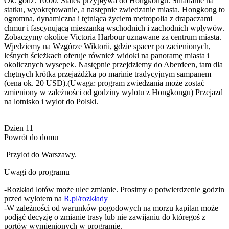
Ok. godz. 10:00. Statek przypływa do Hongkongu. Śniadanie na
statku, wyokrętowanie, a następnie zwiedzanie miasta. Hongkong to
ogromna, dynamiczna i tętniąca życiem metropolia z drapaczami
chmur i fascynującą mieszanką wschodnich i zachodnich wpływów.
Zobaczymy okolice Victoria Harbour uznawane za centrum miasta.
Wjedziemy na Wzgórze Wiktorii, gdzie spacer po zacienionych,
leśnych ścieżkach oferuje również widoki na panoramę miasta i
okolicznych wysepek. Następnie przejdziemy do Aberdeen, tam dla
chętnych krótka przejażdżka po marinie tradycyjnym sampanem
(cena ok. 20 USD).(Uwaga: program zwiedzania może zostać
zmieniony w zależności od godziny wylotu z Hongkongu) Przejazd
na lotnisko i wylot do Polski.
Dzien 11
Powrót do domu
Przylot do Warszawy.
Uwagi do programu
-Rozkład lotów może ulec zmianie. Prosimy o potwierdzenie godzin
przed wylotem na
R.pl/rozkłady
-W zależności od warunków pogodowych na morzu kapitan może
podjąć decyzję o zmianie trasy lub nie zawijaniu do któregoś z
portów wymienionych w programie.