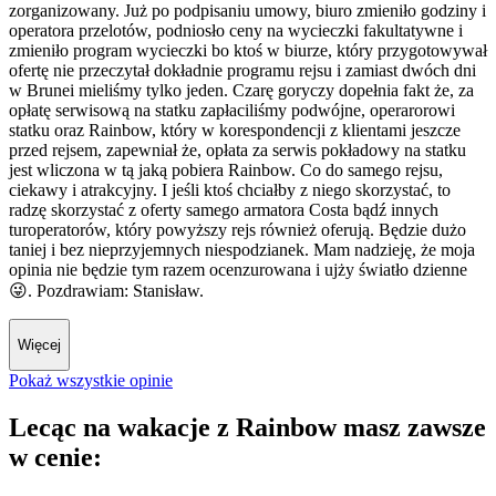
zorganizowany. Już po podpisaniu umowy, biuro zmieniło godziny i
operatora przelotów, podniosło ceny na wycieczki fakultatywne i
zmieniło program wycieczki bo ktoś w biurze, który przygotowywał
ofertę nie przeczytał dokładnie programu rejsu i zamiast dwóch dni
w Brunei mieliśmy tylko jeden. Czarę goryczy dopełnia fakt że, za
opłatę serwisową na statku zapłaciliśmy podwójne, operarorowi
statku oraz Rainbow, który w korespondencji z klientami jeszcze
przed rejsem, zapewniał że, opłata za serwis pokładowy na statku
jest wliczona w tą jaką pobiera Rainbow. Co do samego rejsu,
ciekawy i atrakcyjny. I jeśli ktoś chciałby z niego skorzystać, to
radzę skorzystać z oferty samego armatora Costa bądź innych
turoperatorów, który powyższy rejs również oferują. Będzie dużo
taniej i bez nieprzyjemnych niespodzianek. Mam nadzieję, że moja
opinia nie będzie tym razem ocenzurowana i ujży światło dzienne
😜. Pozdrawiam: Stanisław.
Więcej
Pokaż wszystkie opinie
Lecąc na wakacje z Rainbow masz zawsze
w cenie: