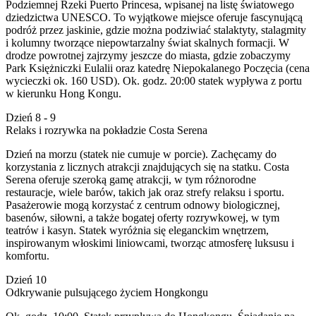
Podziemnej Rzeki Puerto Princesa, wpisanej na listę światowego
dziedzictwa UNESCO. To wyjątkowe miejsce oferuje fascynującą
podróż przez jaskinie, gdzie można podziwiać stalaktyty, stalagmity
i kolumny tworzące niepowtarzalny świat skalnych formacji. W
drodze powrotnej zajrzymy jeszcze do miasta, gdzie zobaczymy
Park Księżniczki Eulalii oraz katedrę Niepokalanego Poczęcia (cena
wycieczki ok. 160 USD). Ok. godz. 20:00 statek wypływa z portu
w kierunku Hong Kongu.
Dzień 8 - 9
Relaks i rozrywka na pokładzie Costa Serena
Dzień na morzu (statek nie cumuje w porcie). Zachęcamy do
korzystania z licznych atrakcji znajdujących się na statku. Costa
Serena oferuje szeroką gamę atrakcji, w tym różnorodne
restauracje, wiele barów, takich jak oraz strefy relaksu i sportu.
Pasażerowie mogą korzystać z centrum odnowy biologicznej,
basenów, siłowni, a także bogatej oferty rozrywkowej, w tym
teatrów i kasyn. Statek wyróżnia się eleganckim wnętrzem,
inspirowanym włoskimi liniowcami, tworząc atmosferę luksusu i
komfortu.
Dzień 10
Odkrywanie pulsującego życiem Hongkongu