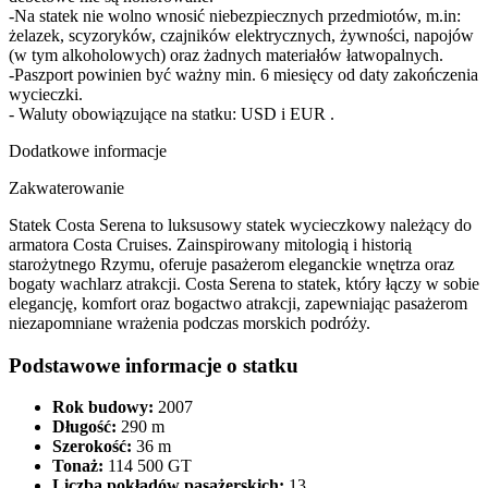
-Na statek nie wolno wnosić niebezpiecznych przedmiotów, m.in:
żelazek, scyzoryków, czajników elektrycznych, żywności, napojów
(w tym alkoholowych) oraz żadnych materiałów łatwopalnych.
-Paszport powinien być ważny min. 6 miesięcy od daty zakończenia
wycieczki.
- Waluty obowiązujące na statku: USD i EUR .
Dodatkowe informacje
Zakwaterowanie
Statek Costa Serena to luksusowy statek wycieczkowy należący do
armatora Costa Cruises. Zainspirowany mitologią i historią
starożytnego Rzymu, oferuje pasażerom eleganckie wnętrza oraz
bogaty wachlarz atrakcji.​ Costa Serena to statek, który łączy w sobie
elegancję, komfort oraz bogactwo atrakcji, zapewniając pasażerom
niezapomniane wrażenia podczas morskich podróży.
Podstawowe informacje o statku
Rok budowy:
2007​
Długość:
290 m​
Szerokość:
36 m​
Tonaż:
114 500 GT​
Liczba pokładów pasażerskich:
13​