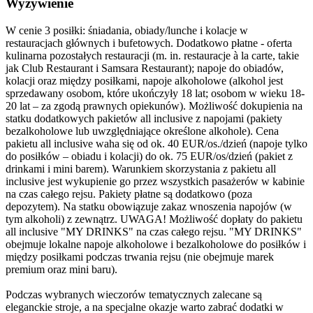
Wyżywienie
W cenie 3 posiłki: śniadania, obiady/lunche i kolacje w
restauracjach głównych i bufetowych. Dodatkowo płatne - oferta
kulinarna pozostałych restauracji (m. in. restauracje à la carte, takie
jak Club Restaurant i Samsara Restaurant); napoje do obiadów,
kolacji oraz między posiłkami, napoje alkoholowe (alkohol jest
sprzedawany osobom, które ukończyły 18 lat; osobom w wieku 18-
20 lat – za zgodą prawnych opiekunów). Możliwość dokupienia na
statku dodatkowych pakietów all inclusive z napojami (pakiety
bezalkoholowe lub uwzględniające określone alkohole). Cena
pakietu all inclusive waha się od ok. 40 EUR/os./dzień (napoje tylko
do posiłków – obiadu i kolacji) do ok. 75 EUR/os/dzień (pakiet z
drinkami i mini barem). Warunkiem skorzystania z pakietu all
inclusive jest wykupienie go przez wszystkich pasażerów w kabinie
na czas całego rejsu. Pakiety płatne są dodatkowo (poza
depozytem). Na statku obowiązuje zakaz wnoszenia napojów (w
tym alkoholi) z zewnątrz. UWAGA! Możliwość dopłaty do pakietu
all inclusive "MY DRINKS" na czas całego rejsu. "MY DRINKS"
obejmuje lokalne napoje alkoholowe i bezalkoholowe do posiłków i
między posiłkami podczas trwania rejsu (nie obejmuje marek
premium oraz mini baru).
Podczas wybranych wieczorów tematycznych zalecane są
eleganckie stroje, a na specjalne okazje warto zabrać dodatki w