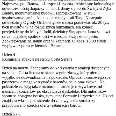
Najwyższego i Ratusza - łączące klasyczną architekturę kolonialną z
nowoczesnością drapaczy chmur. Udamy się też do Świątyni Zęba
Buddy, monumentalnej budowli zaprojektowanej w stylu
inspirowanym architekturą z okresu dynastii Tang. Następnie
odwiedzimy Ogrody Orchidei gdzie można podziwiać ok. 20 tys.
tych kwiatów w najróżniejszych odmianach. Na koniec
przejedziemy do Małych Indii, dzielnicy Singapuru, która stanowi
serce indyjskiej społeczności w mieście. Przejazd do portu.
Zaokrętowanie na statku oraz w kabinach. O godz. 18:00 statek
wypływa z portu w kierunku Brunei.
Dzień 4
Kosmiczne atrakcje na statku Costa Serena
Dzień na morzu. Zachęcamy do korzystania z atrakcji dostępnych
na statku. Costa Serena to statek wycieczkowy, który oferuje
wyjątkowe doświadczenia na pokładzie. Oprócz luksusowego spa,
pasażerowie mogą korzystać z basenów, saun oraz siłowni. Na
pokładzie czekają także różnorodne atrakcje rozrywkowe, od
musicali i koncertów po ekscytującą dyskotekę. Dla miłośników
sportu są dostępne boiska, symulator Formuły I i zjeżdżalnie. Dzieci
znajdą tu własne przestrzenie do zabawy, a dla smakoszy
przygotowano szeroką ofertę restauracji i barów.
Dzień 5 - 6