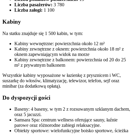
Liczba pasażerów:
3 780​
Liczba załogi:
1 100​
Kabiny
Na statku znajduje się 1 500 kabin, w tym:​
Kabiny wewnętrzne: powierzchnia około 12 m²
Kabiny zewnętrzne z oknem: powierzchnia około 18 m² z
oknem zapewniającym widok na morze
Kabiny zewnętrzne z balkonem: powierzchnia od 20 do 25
m² z prywatnym balkonem
Wszystkie kabiny wyposażone w łazienkę z prysznicem i WC,
suszarkę do włosów, klimatyzację, telewizor, telefon, sejf oraz
minibar (za dodatkową opłatą).​
Do dyspozycji gości
Baseny: 4 baseny, w tym 2 z rozsuwanym szklanym dachem,
oraz 5 jacuzzi.​
Samsara Spa: centrum wellness oferujące sauny, łaźnie
parowe oraz różnorodne zabiegi relaksacyjne.​
Obiekty sportowe: wielofunkcyjne boisko sportowe, ścieżka