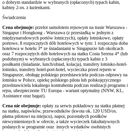
o dobrym standardzie w wybranych (opłaconych) typach kabin,
kabiny 2-os. z łazienkami.
Świadczenia
Cena obejmuje:
przelot samolotem rejsowym na trasie Warszawa -
Singapur i Hongkong - Warszawa (z przesiadką w jednym z
międzynarodowych portów lotniczych), opłaty lotniskowe, opłaty
portowe, 8 rozpoczętych dób hotelowych w tym: 1 rozpoczęta doba
hotelowa w hotelu 3* ze śniadaniami w Singapurze lub okolicach
oraz 7 rozpoczętych dób hotelowych na statku Costa Serena 4* (lub
podobnym) w wybranych (opłaconych) typach kabin z 3
posiłkami (śniadanie, lunch/obiad, kolacja), transfery lotnisko-hotel-
lotnisko, transfery hotel-port-hotel, wycieczka przed rejsem w
Singapurze, obsługę polskiego przedstawiciela podczas odprawy na
lotnisku w Polsce, opiekę polskiego pilota lub polskojęzycznego
przedstawiciela lokalnego kontrahenta podczas realizacji programu i
rejsu, ubezpieczenie TU Europa - wariant optymalny (NNW, KL,
Assistance oraz bagaż).
Cena nie obejmuje:
opłaty za serwis pokładowy na statku płatnej
na statku, napiwków, przewodników (kwota ok. 120 USD/os.
płatna pilotowi na miejscu), napoi, pozostałych posiłków
niewymienionych w ofercie, a także wycieczek fakultatywnych
podanych w programie oraz innych wydatków osobistych