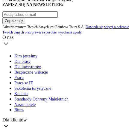
ZAPISZ SIĘ NA NEWSLETTER:
Zapisz się
Administratorem Twoich danych jest Rainbow Tours S.A.
Dowiedz się więcej o ochronie
Twoich danych oraz prawie i sposobie wycofania zgody
.
O nas
Kim jesteśmy
Dla prasy
Dla inwestorów
Bezpieczne wakacje
Praca
Praca w IT
Szkolenia turystyczne
Kontakt
Standardy Ochrony Małoletnich
Nasze hotele
Biura
Dla klientów