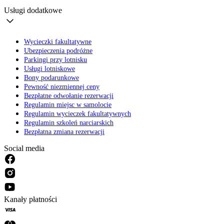
Usługi dodatkowe
Wycieczki fakultatywne
Ubezpieczenia podróżne
Parkingi przy lotnisku
Usługi lotniskowe
Bony podarunkowe
Pewność niezmiennej ceny
Bezpłatne odwołanie rezerwacji
Regulamin miejsc w samolocie
Regulamin wycieczek fakultatywnych
Regulamin szkoleń narciarskich
Bezpłatna zmiana rezerwacji
Social media
Kanały płatności