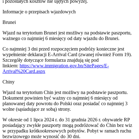
i pozostałych kosztów nie ujętych powyżej.
Informacje o przepisach wjazdowych
Brunei
Wjazd na terytorium Brunei jest możliwy na podstawie paszportu,
ważnego co najmniej 6 miesięcy od daty wjazdu do Brunei.
Co najmniej 3 dni przed rozpoczęciem podróży konieczne jest
wypełnienie deklaracji E-Arrival Card (zwanej również Form 19).
Szczegóły dotyczące formularza znajdują się pod
linkiem:
https://www.immigration.gov.bn/SitePages/E-
Arrival%20Card.aspx
Chiny
Wjazd na terytorium Chin jest możliwy na podstawie paszportu.
Dokument powinien być ważny co najmniej 6 miesięcy od
planowanej daty powrotu do Polski oraz posiadać co najmniej 3
wolne (sąsiadujące ze sobą) strony.
W okresie od 1 lipca 2024 r. do 31 grudnia 2026 r. obywatele RP
posiadający zwykłe paszporty mogą podróżować do Chin bez wiz
w przypadku krótkookresowych pobytów. Pobyt w ramach ruchu
bezwizowego może wynosić do 30 dni.