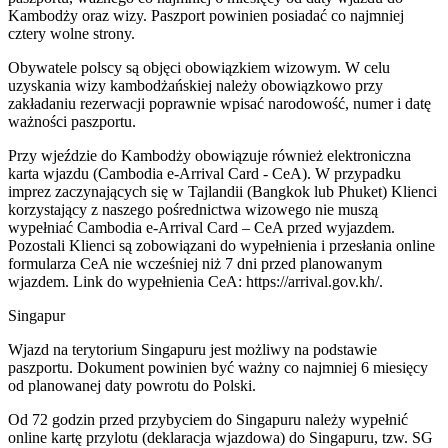
Kambodży oraz wizy. Paszport powinien posiadać co najmniej
cztery wolne strony.
Obywatele polscy są objęci obowiązkiem wizowym. W celu
uzyskania wizy kambodżańskiej należy obowiązkowo przy
zakładaniu rezerwacji poprawnie wpisać narodowość, numer i datę
ważności paszportu.
Przy wjeździe do Kambodży obowiązuje również elektroniczna
karta wjazdu (Cambodia e-Arrival Card - CeA). W przypadku
imprez zaczynających się w Tajlandii (Bangkok lub Phuket) Klienci
korzystający z naszego pośrednictwa wizowego nie muszą
wypełniać Cambodia e-Arrival Card – CeA przed wyjazdem.
Pozostali Klienci są zobowiązani do wypełnienia i przesłania online
formularza CeA nie wcześniej niż 7 dni przed planowanym
wjazdem. Link do wypełnienia CeA: https://arrival.gov.kh/.
Singapur
Wjazd na terytorium Singapuru jest możliwy na podstawie
paszportu. Dokument powinien być ważny co najmniej 6 miesięcy
od planowanej daty powrotu do Polski.
Od 72 godzin przed przybyciem do Singapuru należy wypełnić
online kartę przylotu (deklaracja wjazdowa) do Singapuru, tzw. SG