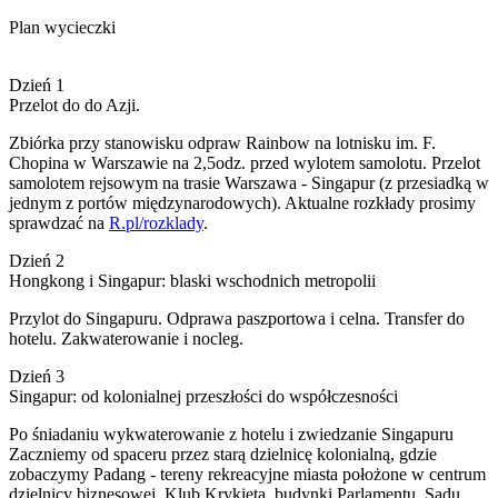
Plan wycieczki
Dzień 1
Przelot do do Azji.
Zbiórka przy stanowisku odpraw Rainbow na lotnisku im. F.
Chopina w Warszawie na 2,5odz. przed wylotem samolotu. Przelot
samolotem rejsowym na trasie Warszawa - Singapur (z przesiadką w
jednym z portów międzynarodowych). Aktualne rozkłady prosimy
sprawdzać na
R.pl/rozklady
.
Dzień 2
Hongkong i Singapur: blaski wschodnich metropolii
Przylot do Singapuru. Odprawa paszportowa i celna. Transfer do
hotelu. Zakwaterowanie i nocleg.
Dzień 3
Singapur: od kolonialnej przeszłości do współczesności
Po śniadaniu wykwaterowanie z hotelu i zwiedzanie Singapuru
Zaczniemy od spaceru przez starą dzielnicę kolonialną, gdzie
zobaczymy Padang - tereny rekreacyjne miasta położone w centrum
dzielnicy biznesowej, Klub Krykieta, budynki Parlamentu, Sądu