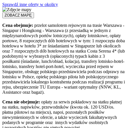
Sprawdź inne oferty w okolicy
ZOBACZ MAPĘ
Cena obejmuje:
przelot samolotem rejsowym na trasie Warszawa -
Singapur i Hongkong - Warszawa (z przesiadką w jednym z
międzynarodowych portów lotniczych), opłaty lotniskowe, opłaty
portowe, 8 rozpoczętych dób hotelowych w tym: 1 rozpoczęta doba
hotelowa w hotelu 3* ze śniadaniami w Singapurze lub okolicach
oraz 7 rozpoczętych dób hotelowych na statku Costa Serena 4* (lub
podobnym) w wybranych (opłaconych) typach kabin z 3
posiłkami (śniadanie, lunch/obiad, kolacja), transfery lotnisko-hotel-
lotnisko, transfery hotel-port-hotel, wycieczka przed rejsem w
Singapurze, obsługę polskiego przedstawiciela podczas odprawy na
lotnisku w Polsce, opiekę polskiego pilota lub polskojęzycznego
przedstawiciela lokalnego kontrahenta podczas realizacji programu i
rejsu, ubezpieczenie TU Europa - wariant optymalny (NNW, KL,
Assistance oraz bagaż).
Cena nie obejmuje:
opłaty za serwis pokładowy na statku płatnej
na statku, napiwków, przewodników (kwota ok. 120 USD/os.
płatna pilotowi na miejscu), napoi, pozostałych posiłków
niewymienionych w ofercie, a także wycieczek fakultatywnych
podanych w programie oraz innych wydatków osobistych
i pozostałych kosztów nie ujętych powyżej.