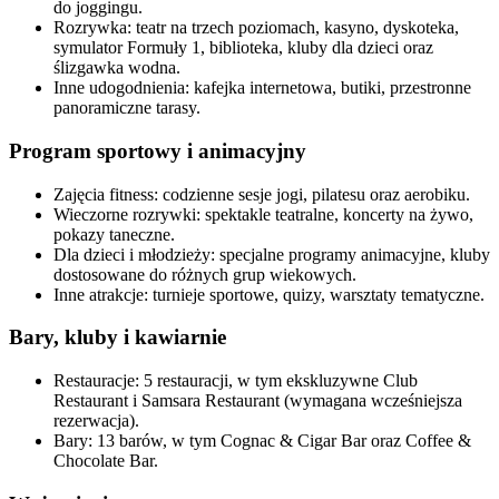
do joggingu.​
Rozrywka: teatr na trzech poziomach, kasyno, dyskoteka,
symulator Formuły 1, biblioteka, kluby dla dzieci oraz
ślizgawka wodna.​
Inne udogodnienia: kafejka internetowa, butiki, przestronne
panoramiczne tarasy.​
Program sportowy i animacyjny
Zajęcia fitness: codzienne sesje jogi, pilatesu oraz aerobiku.​
Wieczorne rozrywki: spektakle teatralne, koncerty na żywo,
pokazy taneczne.​
Dla dzieci i młodzieży: specjalne programy animacyjne, kluby
dostosowane do różnych grup wiekowych.​
Inne atrakcje: turnieje sportowe, quizy, warsztaty tematyczne.​
Bary, kluby i kawiarnie
Restauracje: 5 restauracji, w tym ekskluzywne Club
Restaurant i Samsara Restaurant (wymagana wcześniejsza
rezerwacja).​
Bary: 13 barów, w tym Cognac & Cigar Bar oraz Coffee &
Chocolate Bar.​