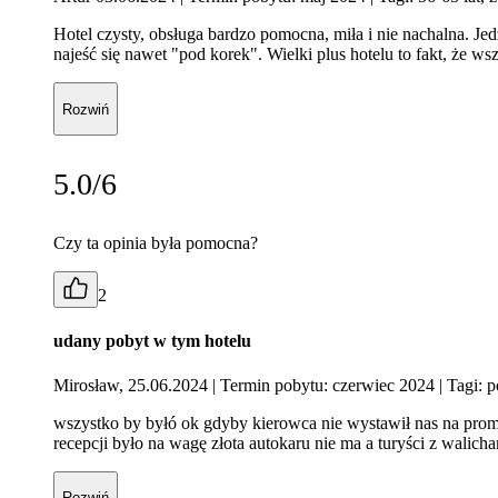
Hotel czysty, obsługa bardzo pomocna, miła i nie nachalna. Jed
najeść się nawet "pod korek". Wielki plus hotelu to fakt, że ws
Rozwiń
5.0/6
Czy ta opinia była pomocna?
2
udany pobyt w tym hotelu
Mirosław, 25.06.2024
| Termin pobytu: czerwiec 2024
| Tagi: 
wszystko by byłó ok gdyby kierowca nie wystawił nas na prome
recepcji było na wagę złota autokaru nie ma a turyści z walich
Rozwiń