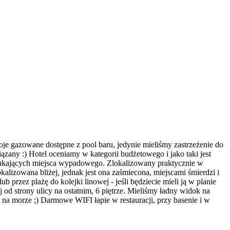
je gazowane dostępne z pool baru, jedynie mieliśmy zastrzeżenie do
ązany :) Hotel oceniamy w kategorii budżetowego i jako taki jest
b szukających miejsca wypadowego. Zlokalizowany praktycznie w
lokalizowana bliżej, jednak jest ona zaśmiecona, miejscami śmierdzi i
b przez plażę do kolejki linowej - jeśli będziecie mieli ją w planie
 od strony ulicy na ostatnim, 6 piętrze. Mieliśmy ładny widok na
k na morze ;) Darmowe WIFI łapie w restauracji, przy basenie i w