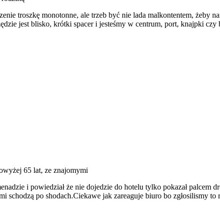
zenie troszkę monotonne, ale trzeb być nie lada malkontentem, żeby na
zędzie jest blisko, krótki spacer i jesteśmy w centrum, port, knajpki c
powyżej 65 lat, ze znajomymi
nadzie i powiedział że nie dojedzie do hotelu tylko pokazał palcem d
ami schodzą po shodach.Ciekawe jak zareaguje biuro bo zgłosilismy to 