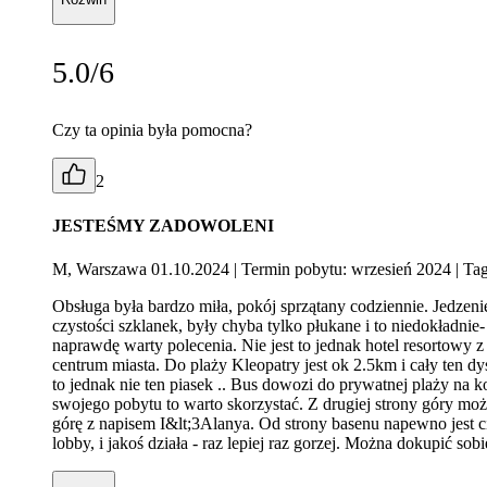
5.0/6
Czy ta opinia była pomocna?
2
JESTEŚMY ZADOWOLENI
M, Warszawa 01.10.2024
| Termin pobytu: wrzesień 2024
| Tag
Obsługa była bardzo miła, pokój sprzątany codziennie. Jedzen
czystości szklanek, były chyba tylko płukane i to niedokładni
naprawdę warty polecenia. Nie jest to jednak hotel resortowy
centrum miasta. Do plaży Kleopatry jest ok 2.5km i cały ten dyst
to jednak nie ten piasek .. Bus dowozi do prywatnej plaży na ko
swojego pobytu to warto skorzystać. Z drugiej strony góry możn
górę z napisem I&lt;3Alanya. Od strony basenu napewno jest cis
lobby, i jakoś działa - raz lepiej raz gorzej. Można dokupić so