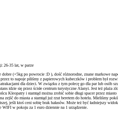
i: 26-35 lat, w parze
ie dobre (+5kg po powrocie :D ), dość różnorodne, znane markowe napo
e- przez to napoje piliśmy z papierowych kubeczków i problem był rozwi
 z atrakacjami dla dzieci. W związku z tym polecę go dla par lub osó
ans idzie się przez ścisłe centrum turystyczne Alanyi. Jest też plaża z
ńcu Kleopatry i stamtąd można zrobić sobie długi spacer przez miasto lu
a zejść do miasta a stamtąd już rzut beretem do hotelu. Mieliśmy pokój
zej, jeśli ktoś ceni sobię brak hałasów. Może też być ładniejszy wido
bie WIFI w pokoju za 1 euro dziennie na 1 urządzenie.