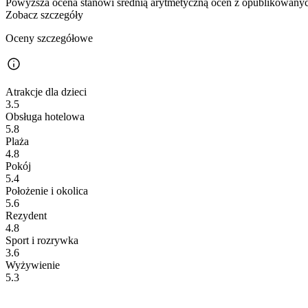
Powyższa ocena stanowi średnią arytmetyczną ocen z opublikowanych
Zobacz szczegóły
Oceny szczegółowe
Atrakcje dla dzieci
3.5
Obsługa hotelowa
5.8
Plaża
4.8
Pokój
5.4
Położenie i okolica
5.6
Rezydent
4.8
Sport i rozrywka
3.6
Wyżywienie
5.3