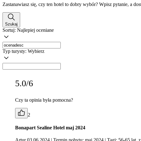
Zastanawiasz się, czy ten hotel to dobry wybór? Wpisz pytanie, a do
Szukaj
Sortuj:
Najlepiej oceniane
Typ turysty:
Wybierz
5.0/6
Czy ta opinia była pomocna?
2
Bonapart Sealine Hotel maj 2024
Artur 03.06.2024
| Termin pobytu: maj 2024
| Tagi: 56-65 lat, 