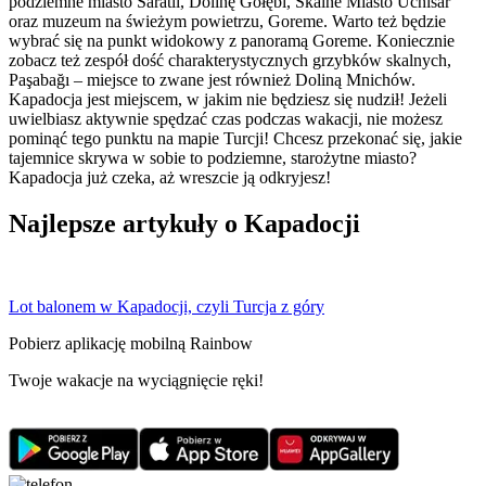
podziemne miasto Saratli, Dolinę Gołębi, Skalne Miasto Uchisar
oraz muzeum na świeżym powietrzu, Goreme. Warto też będzie
wybrać się na punkt widokowy z panoramą Goreme. Koniecznie
zobacz też zespół dość charakterystycznych grzybków skalnych,
Paşabağı – miejsce to zwane jest również Doliną Mnichów.
Kapadocja jest miejscem, w jakim nie będziesz się nudził! Jeżeli
uwielbiasz aktywnie spędzać czas podczas wakacji, nie możesz
pominąć tego punktu na mapie Turcji! Chcesz przekonać się, jakie
tajemnice skrywa w sobie to podziemne, starożytne miasto?
Kapadocja już czeka, aż wreszcie ją odkryjesz!
Najlepsze artykuły o Kapadocji
Lot balonem w Kapadocji, czyli Turcja z góry
Pobierz aplikację mobilną Rainbow
Twoje wakacje na wyciągnięcie ręki!