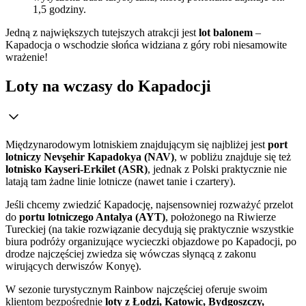
1,5 godziny.
Jedną z największych tutejszych atrakcji jest
lot balonem
–
Kapadocja o wschodzie słońca widziana z góry robi niesamowite
wrażenie!
Loty na wczasy do Kapadocji
Międzynarodowym lotniskiem znajdującym się najbliżej jest
port
lotniczy
Nevşehir Kapadokya (NAV)
, w pobliżu znajduje się też
lotnisko Kayseri-Erkilet (ASR)
, jednak z Polski praktycznie nie
latają tam żadne linie lotnicze (nawet tanie i czartery).
Jeśli chcemy zwiedzić Kapadocję, najsensowniej rozważyć przelot
do
portu lotniczego
Antalya (AYT)
, położonego na Riwierze
Tureckiej (na takie rozwiązanie decydują się praktycznie wszystkie
biura podróży organizujące wycieczki objazdowe po Kapadocji, po
drodze najczęściej zwiedza się wówczas słynącą z zakonu
wirujących derwiszów Konyę).
W sezonie turystycznym Rainbow najczęściej oferuje swoim
klientom bezpośrednie
loty z Łodzi, Katowic, Bydgoszczy,