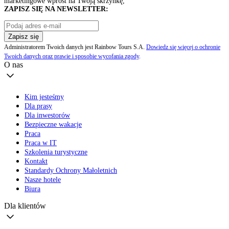
marketingowe wprost na Twoją skrzynkę,
ZAPISZ SIĘ NA NEWSLETTER:
Zapisz się
Administratorem Twoich danych jest Rainbow Tours S.A.
Dowiedz się więcej o ochronie
Twoich danych oraz prawie i sposobie wycofania zgody
.
O nas
Kim jesteśmy
Dla prasy
Dla inwestorów
Bezpieczne wakacje
Praca
Praca w IT
Szkolenia turystyczne
Kontakt
Standardy Ochrony Małoletnich
Nasze hotele
Biura
Dla klientów