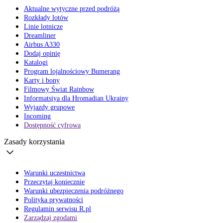
Aktualne wytyczne przed podróżą
Rozkłady lotów
Linie lotnicze
Dreamliner
Airbus A330
Dodaj opinię
Katalogi
Program lojalnościowy Bumerang
Karty i bony
Filmowy Świat Rainbow
Informatsiya dla Hromadian Ukrainy
Wyjazdy grupowe
Incoming
Dostępność cyfrowa
Zasady korzystania
Warunki uczestnictwa
Przeczytaj koniecznie
Warunki ubezpieczenia podróżnego
Polityka prywatności
Regulamin serwisu R.pl
Zarządzaj zgodami