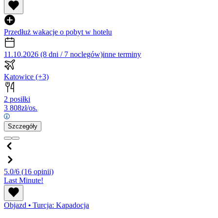
Przedłuż wakacje o pobyt w hotelu
11.10.2026 (8 dni / 7 noclegów)
inne terminy
Katowice
(+3)
2 posiłki
3 808
zł/os.
Szczegóły
5.0/6
(16 opinii)
Last Minute!
Objazd
•
Turcja: Kapadocja