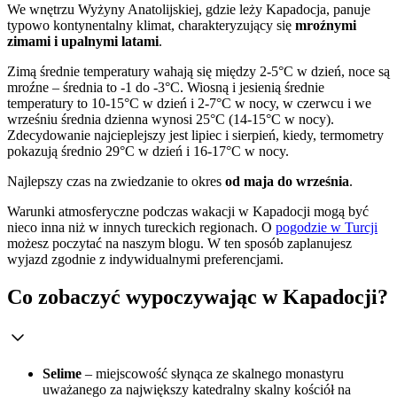
We wnętrzu Wyżyny Anatolijskiej, gdzie leży Kapadocja, panuje
typowo kontynentalny klimat, charakteryzujący się
mroźnymi
zimami i upalnymi latami
.
Zimą średnie temperatury wahają się między 2-5°C w dzień, noce są
mroźne – średnia to -1 do -3°C. Wiosną i jesienią średnie
temperatury to 10-15°C w dzień i 2-7°C w nocy, w czerwcu i we
wrześniu średnia dzienna wynosi 25°C (14-15°C w nocy).
Zdecydowanie najcieplejszy jest lipiec i sierpień, kiedy, termometry
pokazują średnio 29°C w dzień i 16-17°C w nocy.
Najlepszy czas na zwiedzanie to okres
od maja do września
.
Warunki atmosferyczne podczas wakacji w Kapadocji mogą być
nieco inna niż w innych tureckich regionach. O
pogodzie w Turcji
możesz poczytać na naszym blogu. W ten sposób zaplanujesz
wyjazd zgodnie z indywidualnymi preferencjami.
Co zobaczyć wypoczywając w Kapadocji?
Selime
– miejscowość słynąca ze skalnego monastyru
uważanego za największy katedralny skalny kościół na