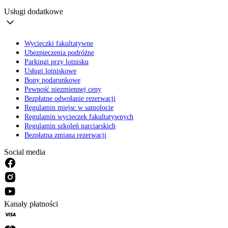
Usługi dodatkowe
Wycieczki fakultatywne
Ubezpieczenia podróżne
Parkingi przy lotnisku
Usługi lotniskowe
Bony podarunkowe
Pewność niezmiennej ceny
Bezpłatne odwołanie rezerwacji
Regulamin miejsc w samolocie
Regulamin wycieczek fakultatywnych
Regulamin szkoleń narciarskich
Bezpłatna zmiana rezerwacji
Social media
Kanały płatności