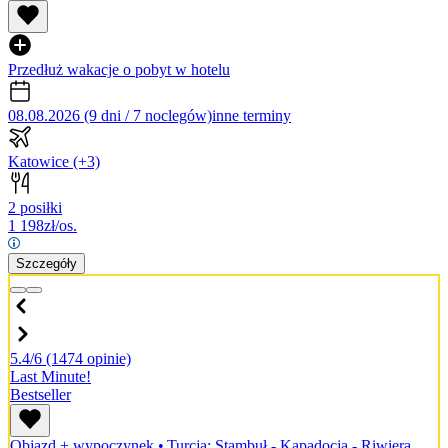
Przedłuż wakacje o pobyt w hotelu
08.08.2026 (9 dni / 7 noclegów)
inne terminy
Katowice
(+3)
2 posiłki
1 198
zł/os.
Szczegóły
5.4/6
(1474 opinie)
Last Minute!
Bestseller
Objazd + wypoczynek
•
Turcja: Stambuł - Kapadocja - Riwiera