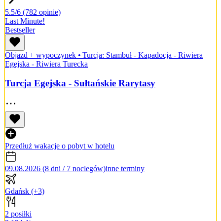
5.5/6
(782 opinie)
Last Minute!
Bestseller
Objazd + wypoczynek
•
Turcja: Stambuł - Kapadocja - Riwiera
Egejska - Riwiera Turecka
Turcja Egejska - Sułtańskie Rarytasy
Przedłuż wakacje o pobyt w hotelu
09.08.2026 (8 dni / 7 noclegów)
inne terminy
Gdańsk
(+3)
2 posiłki