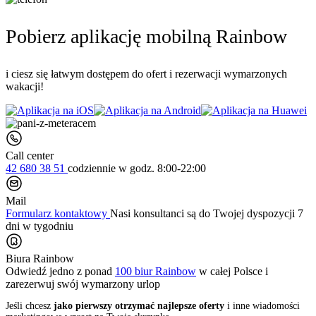
Pobierz aplikację mobilną Rainbow
i ciesz się łatwym dostępem do ofert i rezerwacji wymarzonych
wakacji!
Call center
42 680 38 51
codziennie
w godz. 8:00-22:00
Mail
Formularz kontaktowy
Nasi konsultanci są do Twojej dyspozycji 7
dni w tygodniu
Biura Rainbow
Odwiedź jedno z ponad
100 biur Rainbow
w całej Polsce i
zarezerwuj swój
wymarzony urlop
Jeśli chcesz
jako pierwszy otrzymać najlepsze oferty
i inne wiadomości