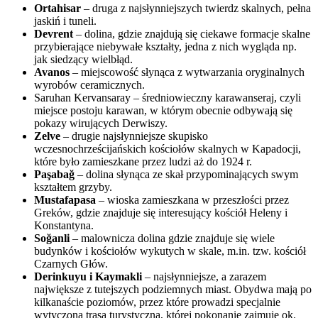
Ortahisar
– druga z najsłynniejszych twierdz skalnych, pełna
jaskiń i tuneli.
Devrent
– dolina, gdzie znajdują się ciekawe formacje skalne
przybierające niebywałe kształty, jedna z nich wygląda np.
jak siedzący wielbłąd.
Avanos
– miejscowość słynąca z wytwarzania oryginalnych
wyrobów ceramicznych.
Saruhan Kervansaray – średniowieczny karawanseraj, czyli
miejsce postoju karawan, w którym obecnie odbywają się
pokazy wirujących Derwiszy.
Zelve
– drugie najsłynniejsze skupisko
wczesnochrześcijańskich kościołów skalnych w Kapadocji,
które było zamieszkane przez ludzi aż do 1924 r.
Paşabağ
– dolina słynąca ze skał przypominających swym
kształtem grzyby.
Mustafapasa
– wioska zamieszkana w przeszłości przez
Greków, gdzie znajduje się interesujący kościół Heleny i
Konstantyna.
Soğanli
– malownicza dolina gdzie znajduje się wiele
budynków i kościołów wykutych w skale, m.in. tzw. kościół
Czarnych Głów.
Derinkuyu i Kaymakli
– najsłynniejsze, a zarazem
największe z tutejszych podziemnych miast. Obydwa mają po
kilkanaście poziomów, przez które prowadzi specjalnie
wytyczona trasa turystyczna, której pokonanie zajmuje ok.