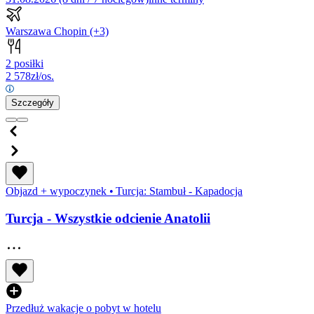
Warszawa Chopin
(+3)
2 posiłki
2 578
zł/os.
Szczegóły
Objazd + wypoczynek
•
Turcja: Stambuł - Kapadocja
Turcja - Wszystkie odcienie Anatolii
Przedłuż wakacje o pobyt w hotelu