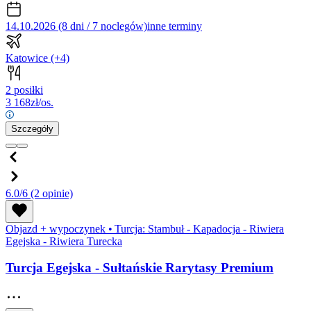
14.10.2026 (8 dni / 7 noclegów)
inne terminy
Katowice
(+4)
2 posiłki
3 168
zł/os.
Szczegóły
6.0/6
(2 opinie)
Objazd + wypoczynek
•
Turcja: Stambuł - Kapadocja - Riwiera
Egejska - Riwiera Turecka
Turcja Egejska - Sułtańskie Rarytasy Premium