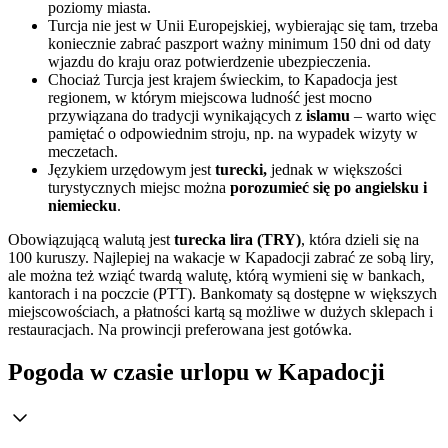
poziomy miasta.
Turcja nie jest w Unii Europejskiej, wybierając się tam, trzeba
koniecznie zabrać paszport ważny minimum 150 dni od daty
wjazdu do kraju oraz potwierdzenie ubezpieczenia.
Chociaż Turcja jest krajem świeckim, to Kapadocja jest
regionem, w którym miejscowa ludność jest mocno
przywiązana do tradycji wynikających z
islamu
– warto więc
pamiętać o odpowiednim stroju, np. na wypadek wizyty w
meczetach.
Językiem urzędowym jest
turecki,
jednak w większości
turystycznych miejsc można
porozumieć się po angielsku i
niemiecku
.
Obowiązującą walutą jest
turecka lira (
TRY)
, która dzieli się na
100 kuruszy. Najlepiej na wakacje w Kapadocji zabrać ze sobą liry,
ale można też wziąć twardą walutę, którą wymieni się w bankach,
kantorach i na poczcie (PTT). Bankomaty są dostępne w większych
miejscowościach, a płatności kartą są możliwe w dużych sklepach i
restauracjach. Na prowincji preferowana jest gotówka.
Pogoda w czasie urlopu w Kapadocji