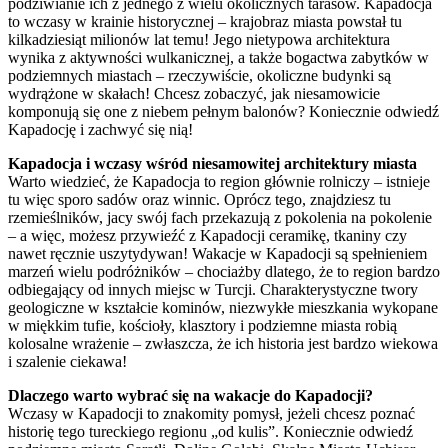
podziwianie ich z jednego z wielu okolicznych tarasów. Kapadocja
to wczasy w krainie historycznej – krajobraz miasta powstał tu
kilkadziesiąt milionów lat temu! Jego nietypowa architektura
wynika z aktywności wulkanicznej, a także bogactwa zabytków w
podziemnych miastach – rzeczywiście, okoliczne budynki są
wydrążone w skałach! Chcesz zobaczyć, jak niesamowicie
komponują się one z niebem pełnym balonów? Koniecznie odwiedź
Kapadocję i zachwyć się nią!
Kapadocja i wczasy wśród niesamowitej architektury miasta
Warto wiedzieć, że Kapadocja to region głównie rolniczy – istnieje
tu więc sporo sadów oraz winnic. Oprócz tego, znajdziesz tu
rzemieślników, jacy swój fach przekazują z pokolenia na pokolenie
– a więc, możesz przywieźć z Kapadocji ceramikę, tkaniny czy
nawet ręcznie uszytydywan! Wakacje w Kapadocji są spełnieniem
marzeń wielu podróżników – chociażby dlatego, że to region bardzo
odbiegający od innych miejsc w Turcji. Charakterystyczne twory
geologiczne w kształcie kominów, niezwykłe mieszkania wykopane
w miękkim tufie, kościoły, klasztory i podziemne miasta robią
kolosalne wrażenie – zwłaszcza, że ich historia jest bardzo wiekowa
i szalenie ciekawa!
Dlaczego warto wybrać się na wakacje do Kapadocji?
Wczasy w Kapadocji to znakomity pomysł, jeżeli chcesz poznać
historię tego tureckiego regionu „od kulis”. Koniecznie odwiedź