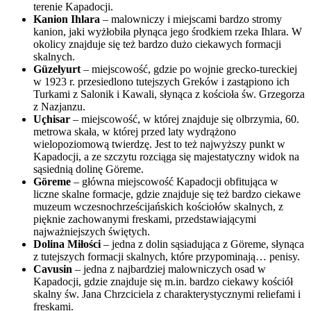
terenie Kapadocji.
Kanion Ihlara
– malowniczy i miejscami bardzo stromy
kanion, jaki wyżłobiła płynąca jego środkiem rzeka Ihlara. W
okolicy znajduje się też bardzo dużo ciekawych formacji
skalnych.
Güzelyurt
– miejscowość, gdzie po wojnie grecko-tureckiej
w 1923 r. przesiedlono tutejszych Greków i zastąpiono ich
Turkami z Salonik i Kawali, słynąca z kościoła św. Grzegorza
z Nazjanzu.
Uçhisar
– miejscowość, w której znajduje się olbrzymia, 60.
metrowa skała, w której przed laty wydrążono
wielopoziomową twierdzę. Jest to też najwyższy punkt w
Kapadocji, a ze szczytu rozciąga się majestatyczny widok na
sąsiednią dolinę Göreme.
Göreme
– główna miejscowość Kapadocji obfitująca w
liczne skalne formacje, gdzie znajduje się też bardzo ciekawe
muzeum wczesnochrześcijańskich kościołów skalnych, z
pięknie zachowanymi freskami, przedstawiającymi
najważniejszych świętych.
Dolina Miłości
– jedna z dolin sąsiadująca z Göreme, słynąca
z tutejszych formacji skalnych, które przypominają… penisy.
Cavusin
– jedna z najbardziej malowniczych osad w
Kapadocji, gdzie znajduje się m.in. bardzo ciekawy kościół
skalny św. Jana Chrzciciela z charakterystycznymi reliefami i
freskami.