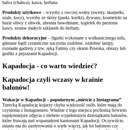
halva (chałwa), kawa, herbata.
Produkty użytkowe
– wyroby z owczej wełny (swetry, skarpetki,
szale, koce), wyroby ze skóry (paski, kurtki), dywany, kosmetyki na
bazie oliwy z oliwek, ubrania bawełniane, tygielek do parzenia
kawy, zestaw małych szklanek do herbaty.
Produkty dekoracyjne
– figurki wykonane z wulkanicznego tufu,
gliniane bądź ceramiczne naczynia ozdobne, ozdobne lampy,
rozmaite gadżety z tzw. ręką Fatimy czy okiem Proroka, obrazy lub
grafiki z pejzażami Kapadocji.
Kapadocja - co warto wiedzieć?
Kapadocja czyli wczasy w krainie
balonów!
Wakacje w Kapadocji – popularnym „mieście z Instagrama”
Turecką Kapadocję kojarzy chyba większość osób, które mają do
czynienia z Instagramem. Właśnie z tego miejsca pochodzą bowiem
najsłynniejsze zdjęcia z niebem wypełnionym dziesiątkami balonów,
które fruwają nad wspaniałymi kanionami Kapadocji. Oczywiście,
miasto ma do zaoferowania o wiele więcej, jak lot balonem czy