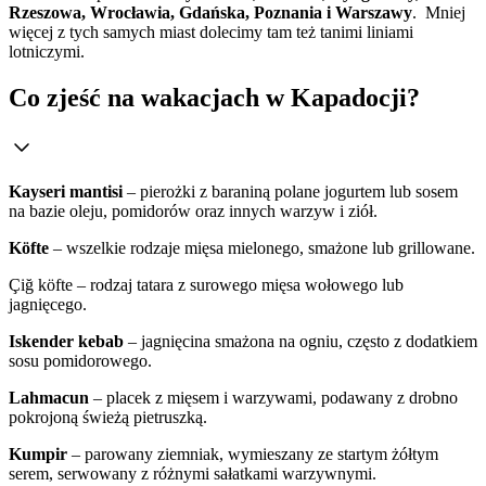
Rzeszowa, Wrocławia, Gdańska, Poznania i Warszawy
. Mniej
więcej z tych samych miast dolecimy tam też tanimi liniami
lotniczymi.
Co zjeść na wakacjach w Kapadocji?
Kayseri mantisi
– pierożki z baraniną polane jogurtem lub sosem
na bazie oleju, pomidorów oraz innych warzyw i ziół.
Köfte
– wszelkie rodzaje mięsa mielonego, smażone lub grillowane.
Çiğ köfte – rodzaj tatara z surowego mięsa wołowego lub
jagnięcego.
Iskender kebab
– jagnięcina smażona na ogniu, często z dodatkiem
sosu pomidorowego.
Lahmacun
– placek z mięsem i warzywami, podawany z drobno
pokrojoną świeżą pietruszką.
Kumpir
– parowany ziemniak, wymieszany ze startym żółtym
serem, serwowany z różnymi sałatkami warzywnymi.