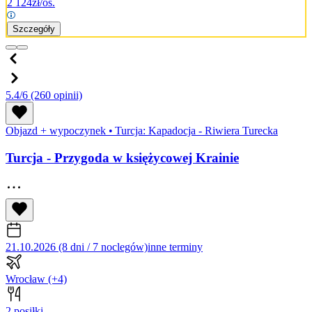
2 124
zł/os.
Szczegóły
5.4/6
(260 opinii)
Objazd + wypoczynek
•
Turcja: Kapadocja - Riwiera Turecka
Turcja - Przygoda w księżycowej Krainie
21.10.2026 (8 dni / 7 noclegów)
inne terminy
Wrocław
(+4)
2 posiłki