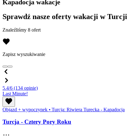
Kapadocja wakacje
Sprawdź nasze oferty wakacji w Turcji
Znaleźliśmy 8 ofert
Zapisz wyszukiwanie
5.4/6
(134 opinie)
Last Minute!
Objazd + wypoczynek
•
Turcja: Riwiera Turecka - Kapadocja
Turcja - Cztery Pory Roku