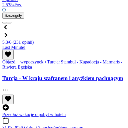
2 538
zł/os.
Szczegóły
5.3/6
(231 opinii)
Last Minute!
Objazd + wypoczynek
•
Turcja: Stambuł - Kapadocja - Marmaris -
Riwiera Egejska
Turcja - W kraju szafranem i anyżkiem pachnącym
Przedłuż wakacje o pobyt w hotelu
31.08.2026 (8 dni / 7 noclegów)
inne terminy