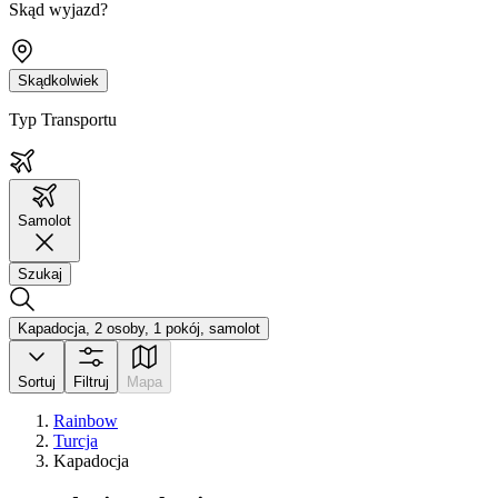
Skąd wyjazd?
Skądkolwiek
Typ Transportu
Samolot
Szukaj
Kapadocja, 2 osoby, 1 pokój, samolot
Sortuj
Filtruj
Mapa
Rainbow
Turcja
Kapadocja