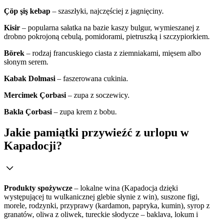
Çöp şiş kebap
– szaszłyki, najczęściej z jagnięciny.
Kisir
– popularna sałatka na bazie kaszy bulgur, wymieszanej z
drobno pokrojoną cebulą, pomidorami, pietruszką i szczypiorkiem.
Börek
– rodzaj francuskiego ciasta z ziemniakami, mięsem albo
słonym serem.
Kabak Dolmasi
– faszerowana cukinia.
Mercimek Çorbasi
– zupa z soczewicy.
Bakla Çorbasi
– zupa krem z bobu.
Jakie pamiątki przywieźć z urlopu w
Kapadocji?
Produkty spożywcze
– lokalne wina (Kapadocja dzięki
występującej tu wulkanicznej glebie słynie z win), suszone figi,
morele, rodzynki, przyprawy (kardamon, papryka, kumin), syrop z
granatów, oliwa z oliwek, tureckie słodycze – baklava, lokum i