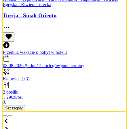
Egejska - Riwiera Turecka
Turcja - Smak Orientu
Przedłuż wakacje o pobyt w hotelu
08.08.2026 (9 dni / 7 noclegów)
inne terminy
Katowice
(+3)
2 posiłki
1 296
zł/os.
Szczegóły