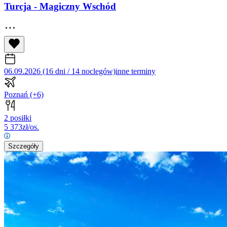
Turcja - Magiczny Wschód
06.09.2026 (16 dni / 14 noclegów)
inne terminy
Poznań
(+6)
2 posiłki
5 373
zł/os.
Szczegóły