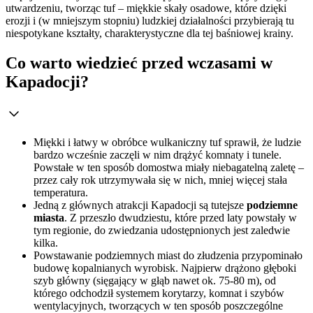
utwardzeniu, tworząc tuf – miękkie skały osadowe, które dzięki
erozji i (w mniejszym stopniu) ludzkiej działalności przybierają tu
niespotykane kształty, charakterystyczne dla tej baśniowej krainy.
Co warto wiedzieć przed wczasami w
Kapadocji?
Miękki i łatwy w obróbce wulkaniczny tuf sprawił, że ludzie
bardzo wcześnie zaczęli w nim drążyć komnaty i tunele.
Powstałe w ten sposób domostwa miały niebagatelną zaletę –
przez cały rok utrzymywała się w nich, mniej więcej stała
temperatura.
Jedną z głównych atrakcji Kapadocji są tutejsze
podziemne
miasta
. Z przeszło dwudziestu, które przed laty powstały w
tym regionie, do zwiedzania udostępnionych jest zaledwie
kilka.
Powstawanie podziemnych miast do złudzenia przypominało
budowę kopalnianych wyrobisk. Najpierw drążono głęboki
szyb główny (sięgający w głąb nawet ok. 75-80 m), od
którego odchodził systemem korytarzy, komnat i szybów
wentylacyjnych, tworzących w ten sposób poszczególne