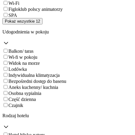
Wi-Fi
Figloklub polscy animatorzy
SPA
Pokaż wszystkie 12
Udogodnienia w pokoju
Balkon/ taras
Wi-fi w pokoju
Widok na morze
Lodówka
Indywidualna klimatyzacja
Bezpośredni dostęp do basenu
Aneks kuchenny/ kuchnia
Osobna sypialnia
Część dzienna
Czajnik
Rodzaj hotelu
Hotel blisko natury