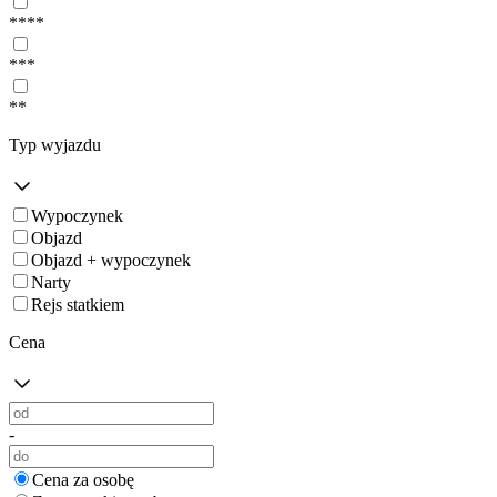
****
***
**
Typ wyjazdu
Wypoczynek
Objazd
Objazd + wypoczynek
Narty
Rejs statkiem
Cena
-
Cena za osobę