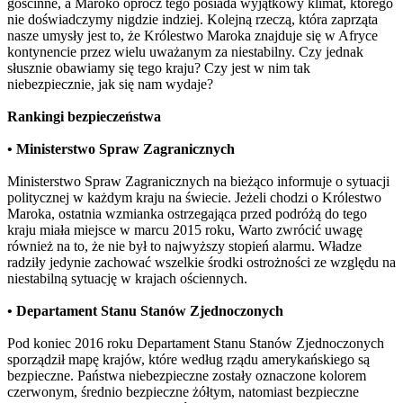
gościnne, a Maroko oprócz tego posiada wyjątkowy klimat, którego
nie doświadczymy nigdzie indziej. Kolejną rzeczą, która zaprząta
nasze umysły jest to, że Królestwo Maroka znajduje się w Afryce
kontynencie przez wielu uważanym za niestabilny. Czy jednak
słusznie obawiamy się tego kraju? Czy jest w nim tak
niebezpiecznie, jak się nam wydaje?
Rankingi bezpieczeństwa
• Ministerstwo Spraw Zagranicznych
Ministerstwo Spraw Zagranicznych na bieżąco informuje o sytuacji
politycznej w każdym kraju na świecie. Jeżeli chodzi o Królestwo
Maroka, ostatnia wzmianka ostrzegająca przed podróżą do tego
kraju miała miejsce w marcu 2015 roku, Warto zwrócić uwagę
również na to, że nie był to najwyższy stopień alarmu. Władze
radziły jedynie zachować wszelkie środki ostrożności ze względu na
niestabilną sytuację w krajach ościennych.
• Departament Stanu Stanów Zjednoczonych
Pod koniec 2016 roku Departament Stanu Stanów Zjednoczonych
sporządził mapę krajów, które według rządu amerykańskiego są
bezpieczne. Państwa niebezpieczne zostały oznaczone kolorem
czerwonym, średnio bezpieczne żółtym, natomiast bezpieczne