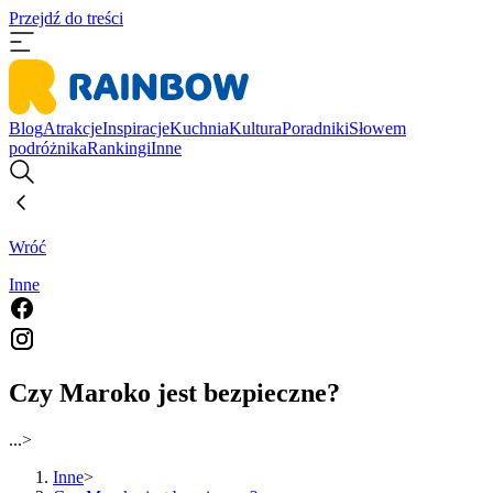
Przejdź do treści
Blog
Atrakcje
Inspiracje
Kuchnia
Kultura
Poradniki
Słowem
podróżnika
Rankingi
Inne
Wróć
Inne
Czy Maroko jest bezpieczne?
...
>
Inne
>