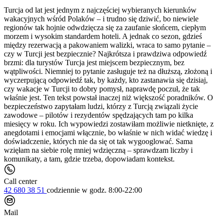
Turcja od lat jest jednym z najczęściej wybieranych kierunków
wakacyjnych wśród Polaków – i trudno się dziwić, bo niewiele
regionów tak hojnie odwdzięcza się za zaufanie słońcem, ciepłym
morzem i wysokim standardem hoteli. A jednak co sezon, gdzieś
między rezerwacją a pakowaniem walizki, wraca to samo pytanie –
czy w Turcji jest bezpiecznie? Najkrótsza i prawdziwa odpowiedź
brzmi: dla turystów Turcja jest miejscem bezpiecznym, bez
wątpliwości. Niemniej to pytanie zasługuje też na dłuższą, złożoną i
wyczerpującą odpowiedź tak, by każdy, kto zastanawia się dzisiaj,
czy wakacje w Turcji to dobry pomysł, naprawdę poczuł, że tak
właśnie jest. Ten tekst powstał inaczej niż większość poradników. O
bezpieczeństwo zapytałam ludzi, którzy z Turcją związali życie
zawodowe – pilotów i rezydentów spędzających tam po kilka
miesięcy w roku. Ich wypowiedzi zostawiłam możliwie nietknięte, z
anegdotami i emocjami włącznie, bo właśnie w nich widać wiedzę i
doświadczenie, których nie da się ot tak wygooglować. Sama
wzięłam na siebie rolę mniej wdzięczną – sprawdzam liczby i
komunikaty, a tam, gdzie trzeba, dopowiadam kontekst.
Call center
42 680 38 51
codziennie
w godz. 8:00-22:00
Mail