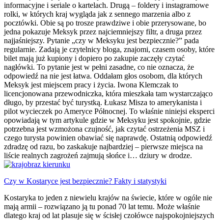
informacyjne i seriale o kartelach. Drugą – foldery i instagramowe
rolki, w których kraj wygląda jak z sennego marzenia albo z
pocztówki. Obie są po trosze prawdziwe i obie przerysowane, bo
jedna pokazuje Meksyk przez najciemniejszy filtr, a druga przez
najjaśniejszy. Pytanie „czy w Meksyku jest bezpiecznie?” pada
regularnie. Zadają je czytelnicy bloga, znajomi, czasem osoby, które
bilet mają już kupiony i dopiero po zakupie zaczęły czytać
nagłówki. To pytanie jest w pełni zasadne, co nie oznacza, że
odpowiedź na nie jest łatwa. Oddałam głos osobom, dla których
Meksyk jest miejscem pracy i życia. Iwona Klemczak to
licencjonowana przewodniczka, która mieszkała tam wystarczająco
długo, by przestać być turystką. Łukasz Misza to amerykanista i
pilot wycieczek po Ameryce Północnej. To właśnie niniejsi eksperci
opowiadają w tym artykule gdzie w Meksyku jest spokojnie, gdzie
potrzebna jest wzmożona czujność, jak czytać ostrzeżenia MSZ i
czego turysta powinien obawiać się naprawdę. Ostatnią odpowiedź
zdradzę od razu, bo zaskakuje najbardziej – pierwsze miejsca na
liście realnych zagrożeń zajmują słońce i… dziury w drodze.
Czy w Kostaryce jest bezpiecznie? Fakty i statystyki
Kostaryka to jeden z niewielu krajów na świecie, które w ogóle nie
mają armii – rozwiązano ją tu ponad 70 lat temu. Może właśnie
dlatego kraj od lat plasuje się w ścisłej czołówce najspokojniejszych