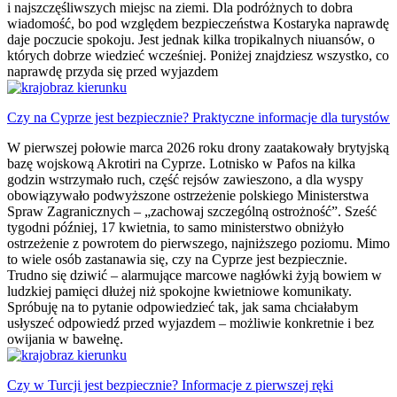
i najszczęśliwszych miejsc na ziemi. Dla podróżnych to dobra
wiadomość, bo pod względem bezpieczeństwa Kostaryka naprawdę
daje poczucie spokoju. Jest jednak kilka tropikalnych niuansów, o
których dobrze wiedzieć wcześniej. Poniżej znajdziesz wszystko, co
naprawdę przyda się przed wyjazdem
Czy na Cyprze jest bezpiecznie? Praktyczne informacje dla turystów
W pierwszej połowie marca 2026 roku drony zaatakowały brytyjską
bazę wojskową Akrotiri na Cyprze. Lotnisko w Pafos na kilka
godzin wstrzymało ruch, część rejsów zawieszono, a dla wyspy
obowiązywało podwyższone ostrzeżenie polskiego Ministerstwa
Spraw Zagranicznych – „zachowaj szczególną ostrożność”. Sześć
tygodni później, 17 kwietnia, to samo ministerstwo obniżyło
ostrzeżenie z powrotem do pierwszego, najniższego poziomu. Mimo
to wiele osób zastanawia się, czy na Cyprze jest bezpiecznie.
Trudno się dziwić – alarmujące marcowe nagłówki żyją bowiem w
ludzkiej pamięci dłużej niż spokojne kwietniowe komunikaty.
Spróbuję na to pytanie odpowiedzieć tak, jak sama chciałabym
usłyszeć odpowiedź przed wyjazdem – możliwie konkretnie i bez
owijania w bawełnę.
Czy w Turcji jest bezpiecznie? Informacje z pierwszej ręki