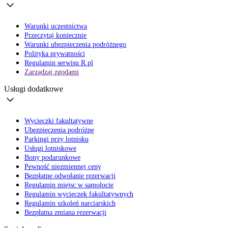
Warunki uczestnictwa
Przeczytaj koniecznie
Warunki ubezpieczenia podróżnego
Polityka prywatności
Regulamin serwisu R.pl
Zarządzaj zgodami
Usługi dodatkowe
Wycieczki fakultatywne
Ubezpieczenia podróżne
Parkingi przy lotnisku
Usługi lotniskowe
Bony podarunkowe
Pewność niezmiennej ceny
Bezpłatne odwołanie rezerwacji
Regulamin miejsc w samolocie
Regulamin wycieczek fakultatywnych
Regulamin szkoleń narciarskich
Bezpłatna zmiana rezerwacji