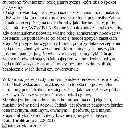
stworzono również tzw. policję turystyczną, która dba o spokój
przyjezdnych.
• Jadąc do Maroka, nie są wymagane szczepienia np. na malarię,
gdyż w tym kraju nie ma komarów, które by ją przenosiły. Zaleca
jednak zaszczepić się na takie choroby jak: dur brzuszny, polio,
tężec, błonicę, WZW B i A. Są one jednak konieczne tylko wtedy,
gdy organizujemy pobyt na własną rękę, zamierzamy nocować w
hostelach lub podróżować po bardziej niedostępnych zakątkach
kraju. W przypadku wyjazdu z biurem podróży, takie szczepienia
będą raczej zbędnym wydatkiem. Marokańczycy są niezwykle
gościnni, pamiętajmy, że wielu z nich żyje z turystyki. Chcąc
zapewnić odwiedzającym jak najlepsze wspomnienia z pobytu,
będą robić wszystko co w ich mocy, aby przyjezdni czuli się
bezpiecznie w ich domu czy towarzystwie.
W Maroku, jak w każdym innym państwie na świecie ostrożność
jest jednak wskazana – nigdzie, żaden turysta nie jest w pełni
chroniony przed drobną przestępczością, jak kradzieże czy próba
oszustwa. Należy więc mieć oczy dookoła głowy.
Maroko jest krajem odmiennym kulturowo, na co, jadąc tam,
musimy być w pełni gotowi. Jednak jest również państwem bardzo
tolerancyjnym, stabilnym, otwartym i - porównując z innymi
krajami afrykańskimi - zdecydowanie najbezpieczniejszym.
Data Publikacji:
24.08.2018