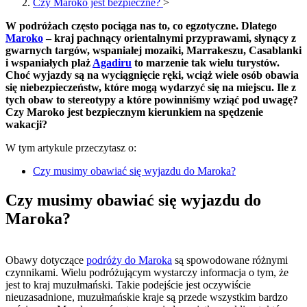
Czy Maroko jest bezpieczne?
>
W podróżach często pociąga nas to, co egzotyczne. Dlatego
Maroko
– kraj pachnący orientalnymi przyprawami, słynący z
gwarnych targów, wspaniałej mozaiki, Marrakeszu, Casablanki
i wspaniałych plaż
Agadiru
to marzenie tak wielu turystów.
Choć wyjazdy są na wyciągnięcie ręki, wciąż wiele osób obawia
się niebezpieczeństw, które mogą wydarzyć się na miejscu. Ile z
tych obaw to stereotypy a które powinniśmy wziąć pod uwagę?
Czy Maroko jest bezpiecznym kierunkiem na spędzenie
wakacji?
W tym artykule przeczytasz o:
Czy musimy obawiać się wyjazdu do Maroka?
Czy musimy obawiać się wyjazdu do
Maroka?
Obawy dotyczące
podróży do Maroka
są spowodowane różnymi
czynnikami. Wielu podróżującym wystarczy informacja o tym, że
jest to kraj muzułmański. Takie podejście jest oczywiście
nieuzasadnione, muzułmańskie kraje są przede wszystkim bardzo