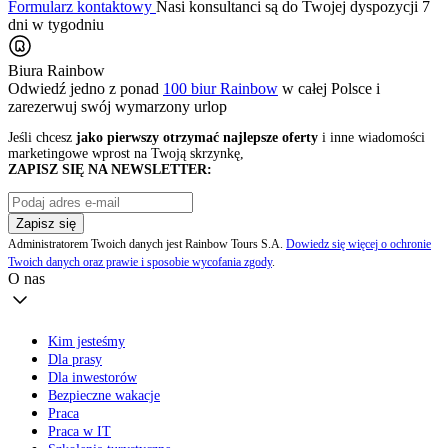
Formularz kontaktowy
Nasi konsultanci są do Twojej dyspozycji 7
dni w tygodniu
Biura Rainbow
Odwiedź jedno z ponad
100 biur Rainbow
w całej Polsce i
zarezerwuj swój
wymarzony urlop
Jeśli chcesz
jako pierwszy otrzymać najlepsze oferty
i inne wiadomości
marketingowe wprost na Twoją skrzynkę,
ZAPISZ SIĘ NA NEWSLETTER:
Zapisz się
Administratorem Twoich danych jest Rainbow Tours S.A.
Dowiedz się więcej o ochronie
Twoich danych oraz prawie i sposobie wycofania zgody
.
O nas
Kim jesteśmy
Dla prasy
Dla inwestorów
Bezpieczne wakacje
Praca
Praca w IT