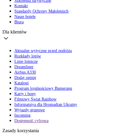
Szkolenia turystyczne
Kontakt
Standardy Ochrony Małoletnich
Nasze hotele
Biura
Dla klientów
Aktualne wytyczne przed podróżą
Rozkłady lotów
Linie lotnicze
Dreamliner
Airbus A330
Dodaj opinię
Katalogi
Program lojalnościowy Bumerang
Karty i bony
Filmowy Świat Rainbow
Informatsiya dla Hromadian Ukrainy
Wyjazdy grupowe
Incoming
Dostępność cyfrowa
Zasady korzystania