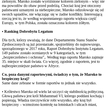
zielonym. Maroko zostało wyróżnione kolorem zielonym – więc nie
ma powodów do obaw przed podróżą. Chociaż kraj jest otoczony
państwami uznanymi za niebezpieczne, Maroko odizolowuje się od
swoich sąsiadów, nie włączając się w żadne konflikty. Interesującą
rzeczą jest to, że według wspomnianego raportu większa część
Europy, w tym Polska, została oznaczona kolorem żółtym.
• Ranking Dobrobytu Legatum
Dla tych, którzy uważają, że dane Departamentu Stanu Stanów
Zjednoczonych są już przestarzałe, spojrzeliśmy do najnowszego,
sporządzonego w 2017 roku, Raport Dobrobytu Instytutu Legatum.
149 państw zostało ocenianych w 9 kategoriach, w tym
„bezpieczeństwo i ochrona”,. Według tego raportu Maroko zajmuje
35. miejsce w skali świata. Co więcej, zgodnie z raportem, jest to
najbezpieczniejsze państwo w Afryce.
Co, poza danymi raportowymi, świadczy o tym, że Maroko to
bezpieczny kraj?
Same dane zebrane w formie raportów to jednak nie wszystko.
• Królestwo Maroka od wielu lat szczyci się stabilnością polityczną.
Głową państwa jest król Muhammad VI, którego poddani kochają i
popierają. Władza rzeczywiście robi wszystko, aby kraj był
bezpieczny – wzmożono kontrolę na lotniskach i ulicach miast,