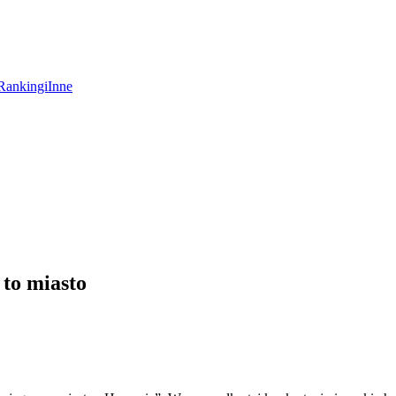
Rankingi
Inne
to miasto