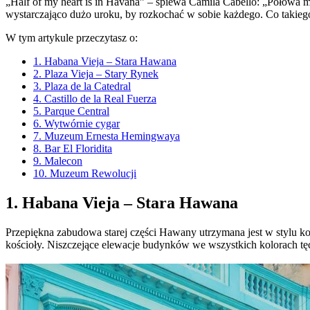
„Half of my heart is in Havana” – śpiewa Camila Cabello: „Połowa m
wystarczająco dużo uroku, by rozkochać w sobie każdego. Co takiego 
W tym artykule przeczytasz o:
1. Habana Vieja – Stara Hawana
2. Plaza Vieja – Stary Rynek
3. Plaza de la Catedral
4. Castillo de la Real Fuerza
5. Parque Central
6. Wytwórnie cygar
7. Muzeum Ernesta Hemingwaya
8. Bar El Floridita
9. Malecon
10. Muzeum Rewolucji
1. Habana Vieja – Stara Hawana
Przepiękna zabudowa starej części Hawany utrzymana jest w stylu kol
kościoły. Niszczejące elewacje budynków we wszystkich kolorach tęc