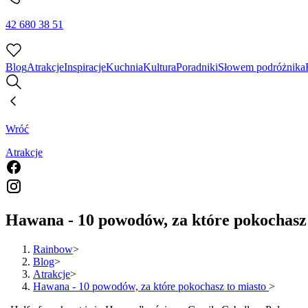
42 680 38 51
Blog
Atrakcje
Inspiracje
Kuchnia
Kultura
Poradniki
Słowem podróżnika
Wróć
Atrakcje
Hawana - 10 powodów, za które pokochasz 
Rainbow
>
Blog
>
Atrakcje
>
Hawana - 10 powodów, za które pokochasz to miasto
>