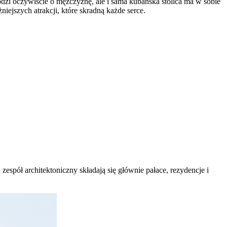
dzi oczywiście o mężczyznę, ale i sama kubańska stolica ma w sobie
ejszych atrakcji, które skradną każde serce.
espół architektoniczny składają się głównie pałace, rezydencje i