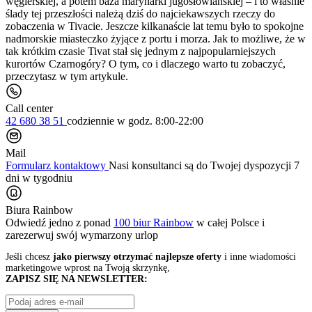
węgierskiej, a potem baza marynarki jugosłowiańskiej – i to właśnie
ślady tej przeszłości należą dziś do najciekawszych rzeczy do
zobaczenia w Tivacie. Jeszcze kilkanaście lat temu było to spokojne
nadmorskie miasteczko żyjące z portu i morza. Jak to możliwe, że w
tak krótkim czasie Tivat stał się jednym z najpopularniejszych
kurortów Czarnogóry? O tym, co i dlaczego warto tu zobaczyć,
przeczytasz w tym artykule.
Call center
42 680 38 51
codziennie
w godz. 8:00-22:00
Mail
Formularz kontaktowy
Nasi konsultanci są do Twojej dyspozycji 7
dni w tygodniu
Biura Rainbow
Odwiedź jedno z ponad
100 biur Rainbow
w całej Polsce i
zarezerwuj swój
wymarzony urlop
Jeśli chcesz
jako pierwszy otrzymać najlepsze oferty
i inne wiadomości
marketingowe wprost na Twoją skrzynkę,
ZAPISZ SIĘ NA NEWSLETTER: