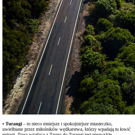
• Turangi
– to nieco mniejsze i spokojniejsze miasteczko,
uwielbiane przez miłośników wędkarstwa, którzy wpadają tu łowić
pstrągi. Trasa wiodąca z Taupo do Turangi jest niezwykle