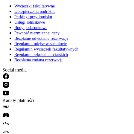
Wycieczki fakultatywne
Ubezpieczenia podróżne
Parkingi przy lotnisku
Usługi lotniskowe
Bony podarunkowe
Pewność niezmiennej ceny
Bezpłatne odwołanie rezerwacji
Regulamin miejsc w samolocie
Regulamin wycieczek fakultatywnych
Regulamin szkoleń narciarskich
Bezpłatna zmiana rezerwacji
Social media
Kanały płatności