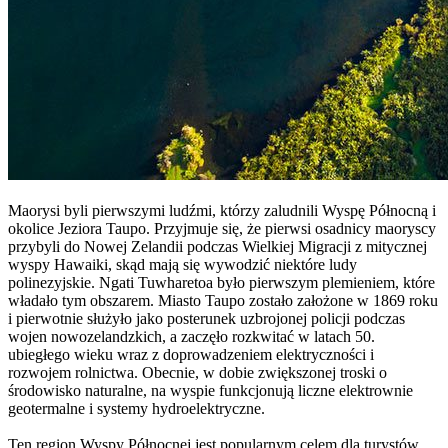
Maorysi byli pierwszymi ludźmi, którzy zaludnili Wyspę Północną i
okolice Jeziora Taupo. Przyjmuje się, że pierwsi osadnicy maoryscy
przybyli do Nowej Zelandii podczas Wielkiej Migracji z mitycznej
wyspy Hawaiki, skąd mają się wywodzić niektóre ludy
polinezyjskie. Ngati Tuwharetoa było pierwszym plemieniem, które
władało tym obszarem. Miasto Taupo zostało założone w 1869 roku
i pierwotnie służyło jako posterunek uzbrojonej policji podczas
wojen nowozelandzkich, a zaczęło rozkwitać w latach 50.
ubiegłego wieku wraz z doprowadzeniem elektryczności i
rozwojem rolnictwa. Obecnie, w dobie zwiększonej troski o
środowisko naturalne, na wyspie funkcjonują liczne elektrownie
geotermalne i systemy hydroelektryczne.
Ten region Wyspy Północnej jest popularnym celem dla turystów