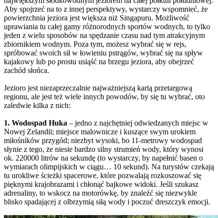
największym słodkowodnym jeziorem na całej półkuli południowej.
Aby spojrzeć na to z innej perspektywy, wystarczy wspomnieć, że
powierzchnia jeziora jest większa niż Singapuru. Możliwość
uprawiania tu całej gamy różnorodnych sportów wodnych, to tylko
jeden z wielu sposobów na spędzanie czasu nad tym atrakcyjnym
zbiornikiem wodnym. Poza tym, możesz wybrać się w rejs,
spróbować swoich sił w łowieniu pstrągów, wybrać się na spływ
kajakowy lub po prostu usiąść na brzegu jeziora, aby obejrzeć
zachód słońca.
Jezioro jest niezaprzeczalnie najważniejszą kartą przetargową
regionu, ale jest też wiele innych powodów, by się tu wybrać, oto
zaledwie kilka z nich:
1. Wodospad Huka
– jedno z najchętniej odwiedzanych miejsc w
Nowej Zelandii; miejsce malownicze i kuszące swym urokiem
miłośników przygód; niezbyt wysoki, bo 11-metrowy wodospad
słynie z tego, że niesie bardzo silny strumień wody, który wynosi
ok. 220000 litrów na sekundę (to wystarczy, by napełnić basen o
wymiarach olimpijskich w ciągu… 10 sekund). Na turystów czekają
tu urokliwe ścieżki spacerowe, które pozwalają rozkoszować się
pięknymi krajobrazami i chłonąć bajkowe widoki. Jeśli szukasz
adrenaliny, to wskocz na motorówkę, by znaleźć się niezwykle
blisko spadającej z olbrzymią siłą wody i poczuć dreszczyk emocji.