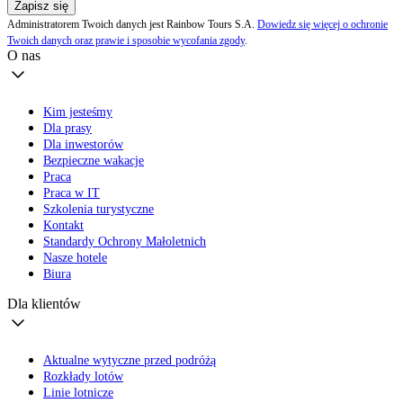
Zapisz się
Administratorem Twoich danych jest Rainbow Tours S.A.
Dowiedz się więcej o ochronie
Twoich danych oraz prawie i sposobie wycofania zgody
.
O nas
Kim jesteśmy
Dla prasy
Dla inwestorów
Bezpieczne wakacje
Praca
Praca w IT
Szkolenia turystyczne
Kontakt
Standardy Ochrony Małoletnich
Nasze hotele
Biura
Dla klientów
Aktualne wytyczne przed podróżą
Rozkłady lotów
Linie lotnicze