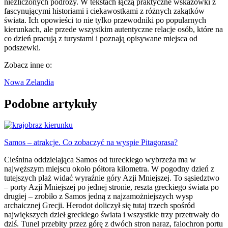
niezliczonych podróży. W tekstach łączą praktyczne wskazówki z
fascynującymi historiami i ciekawostkami z różnych zakątków
świata. Ich opowieści to nie tylko przewodniki po popularnych
kierunkach, ale przede wszystkim autentyczne relacje osób, które na
co dzień pracują z turystami i poznają opisywane miejsca od
podszewki.
Zobacz inne o:
Nowa Zelandia
Podobne artykuły
Samos – atrakcje. Co zobaczyć na wyspie Pitagorasa?
Cieśnina oddzielająca Samos od tureckiego wybrzeża ma w
najwęższym miejscu około półtora kilometra. W pogodny dzień z
tutejszych plaż widać wyraźnie góry Azji Mniejszej. To sąsiedztwo
– porty Azji Mniejszej po jednej stronie, reszta greckiego świata po
drugiej – zrobiło z Samos jedną z najzamożniejszych wysp
archaicznej Grecji. Herodot doliczył się tutaj trzech spośród
największych dzieł greckiego świata i wszystkie trzy przetrwały do
dziś. Tunel przebity przez górę z dwóch stron naraz, falochron portu