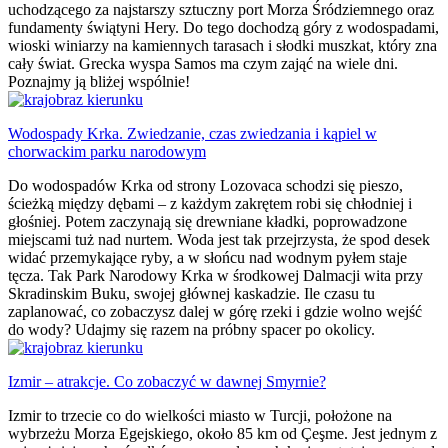
uchodzącego za najstarszy sztuczny port Morza Śródziemnego oraz
fundamenty świątyni Hery. Do tego dochodzą góry z wodospadami,
wioski winiarzy na kamiennych tarasach i słodki muszkat, który zna
cały świat. Grecka wyspa Samos ma czym zająć na wiele dni.
Poznajmy ją bliżej wspólnie!
Wodospady Krka. Zwiedzanie, czas zwiedzania i kąpiel w
chorwackim parku narodowym
Do wodospadów Krka od strony Lozovaca schodzi się pieszo,
ścieżką między dębami – z każdym zakrętem robi się chłodniej i
głośniej. Potem zaczynają się drewniane kładki, poprowadzone
miejscami tuż nad nurtem. Woda jest tak przejrzysta, że spod desek
widać przemykające ryby, a w słońcu nad wodnym pyłem staje
tęcza. Tak Park Narodowy Krka w środkowej Dalmacji wita przy
Skradinskim Buku, swojej głównej kaskadzie. Ile czasu tu
zaplanować, co zobaczysz dalej w górę rzeki i gdzie wolno wejść
do wody? Udajmy się razem na próbny spacer po okolicy.
Izmir – atrakcje. Co zobaczyć w dawnej Smyrnie?
Izmir to trzecie co do wielkości miasto w Turcji, położone na
wybrzeżu Morza Egejskiego, około 85 km od Çeşme. Jest jednym z