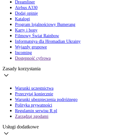
Dreamliner
Airbus A330
Dodaj opinię
Katalogi
Program lojalnościowy Bumerang
Karty i bony
Filmowy Świat Rainbow
Informatsiya dla Hromadian Ukrainy
Wyjazdy grupowe
Incoming
Dostępność cyfrowa
Zasady korzystania
Warunki uczestnictwa
Przeczytaj koniecznie
Warunki ubezpieczenia podróżnego
Polityka prywatności
Regulamin serwisu R.pl
Zarządzaj zgodami
Usługi dodatkowe