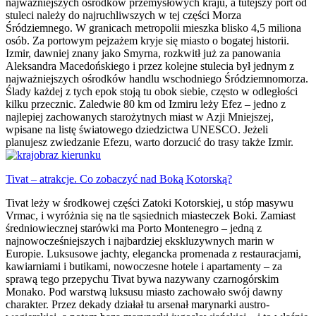
najważniejszych ośrodków przemysłowych kraju, a tutejszy port od
stuleci należy do najruchliwszych w tej części Morza
Śródziemnego. W granicach metropolii mieszka blisko 4,5 miliona
osób. Za portowym pejzażem kryje się miasto o bogatej historii.
Izmir, dawniej znany jako Smyrna, rozkwitł już za panowania
Aleksandra Macedońskiego i przez kolejne stulecia był jednym z
najważniejszych ośrodków handlu wschodniego Śródziemnomorza.
Ślady każdej z tych epok stoją tu obok siebie, często w odległości
kilku przecznic. Zaledwie 80 km od Izmiru leży Efez – jedno z
najlepiej zachowanych starożytnych miast w Azji Mniejszej,
wpisane na listę światowego dziedzictwa UNESCO. Jeżeli
planujesz zwiedzanie Efezu, warto dorzucić do trasy także Izmir.
Tivat – atrakcje. Co zobaczyć nad Boką Kotorską?
Tivat leży w środkowej części Zatoki Kotorskiej, u stóp masywu
Vrmac, i wyróżnia się na tle sąsiednich miasteczek Boki. Zamiast
średniowiecznej starówki ma Porto Montenegro – jedną z
najnowocześniejszych i najbardziej ekskluzywnych marin w
Europie. Luksusowe jachty, elegancka promenada z restauracjami,
kawiarniami i butikami, nowoczesne hotele i apartamenty – za
sprawą tego przepychu Tivat bywa nazywany czarnogórskim
Monako. Pod warstwą luksusu miasto zachowało swój dawny
charakter. Przez dekady działał tu arsenał marynarki austro-