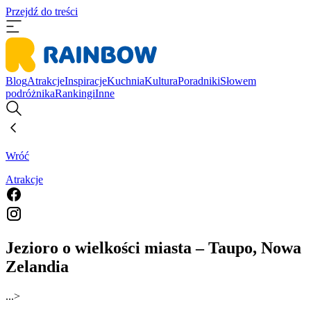
Przejdź do treści
Blog
Atrakcje
Inspiracje
Kuchnia
Kultura
Poradniki
Słowem
podróżnika
Rankingi
Inne
Wróć
Atrakcje
Jezioro o wielkości miasta – Taupo, Nowa
Zelandia
...
>