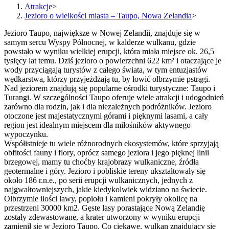
Atrakcje
>
Jezioro o wielkości miasta – Taupo, Nowa Zelandia
>
Jezioro Taupo, największe w Nowej Zelandii, znajduje się w
samym sercu Wyspy Północnej, w kalderze wulkanu, gdzie
powstało w wyniku wielkiej erupcji, która miała miejsce ok. 26,5
tysięcy lat temu. Dziś jezioro o powierzchni 622 km² i otaczające je
wody przyciągają turystów z całego świata, w tym entuzjastów
wędkarstwa, którzy przyjeżdżają tu, by łowić olbrzymie pstrągi.
Nad jeziorem znajdują się popularne ośrodki turystyczne: Taupo i
Turangi. W szczególności Taupo oferuje wiele atrakcji i udogodnień
zarówno dla rodzin, jak i dla niezależnych podróżników. Jezioro
otoczone jest majestatycznymi górami i pięknymi lasami, a cały
region jest idealnym miejscem dla miłośników aktywnego
wypoczynku.
Współistnieje tu wiele różnorodnych ekosystemów, które sprzyjają
obfitości fauny i flory, oprócz samego jeziora i jego pięknej linii
brzegowej, mamy tu choćby krajobrazy wulkaniczne, źródła
geotermalne i góry. Jezioro i pobliskie tereny ukształtowały się
około 186 r.n.e., po serii erupcji wulkanicznych, jednych z
najgwałtowniejszych, jakie kiedykolwiek widziano na świecie.
Olbrzymie ilości lawy, popiołu i kamieni pokryły okolicę na
przestrzeni 30000 km2. Gęste lasy porastające Nową Zelandię
zostały zdewastowane, a krater utworzony w wyniku erupcji
zamienił się w Jezioro Taupo. Co ciekawe, wulkan znajdujący się