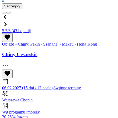
Szczegóły
5.5/6
(431 opinii)
Objazd
•
Chiny: Pekin - Szanghaj - Makau - Hong Kong
Chiny Cesarskie
06.02.2027 (15 dni / 12 noclegów)
inne terminy
Warszawa Chopin
Wg programu imprezy
20 263
zł/razem