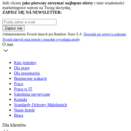
Jeśli chcesz
jako pierwszy otrzymać najlepsze oferty
i inne wiadomości
marketingowe wprost na Twoją skrzynkę,
ZAPISZ SIĘ NA NEWSLETTER:
Zapisz się
Administratorem Twoich danych jest Rainbow Tours S.A.
Dowiedz się więcej o ochronie
Twoich danych oraz prawie i sposobie wycofania zgody
.
O nas
Kim jesteśmy
Dla prasy
Dla inwestorów
Bezpieczne wakacje
Praca
Praca w IT
Szkolenia turystyczne
Kontakt
Standardy Ochrony Małoletnich
Nasze hotele
Biura
Dla klientów