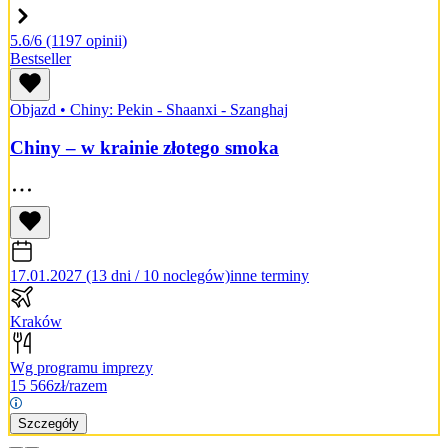
5.6/6
(1197 opinii)
Bestseller
Objazd
•
Chiny: Pekin - Shaanxi - Szanghaj
Chiny – w krainie złotego smoka
17.01.2027 (13 dni / 10 noclegów)
inne terminy
Kraków
Wg programu imprezy
15 566
zł/razem
Szczegóły