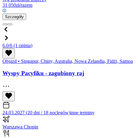
31 050
zł/razem
Szczegóły
6.0/6
(1 opinia)
Objazd
•
Singapur, Chiny, Australia, Nowa Zelandia, Fidżi, Samoa
Wyspy Pacyfiku - zagubiony raj
24.03.2027 (20 dni / 18 noclegów)
inne terminy
Warszawa Chopin