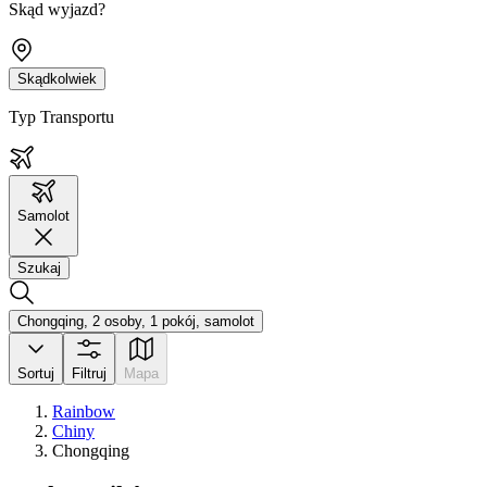
Skąd wyjazd?
Skądkolwiek
Typ Transportu
Samolot
Szukaj
Chongqing, 2 osoby, 1 pokój, samolot
Sortuj
Filtruj
Mapa
Rainbow
Chiny
Chongqing