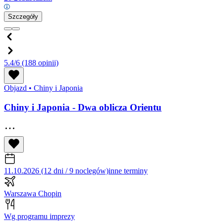
Szczegóły
5.4/6
(188 opinii)
Objazd
•
Chiny i Japonia
Chiny i Japonia - Dwa oblicza Orientu
11.10.2026 (12 dni / 9 noclegów)
inne terminy
Warszawa Chopin
Wg programu imprezy