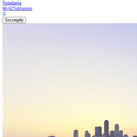
Śniadania
66 625
zł/razem
Szczegóły