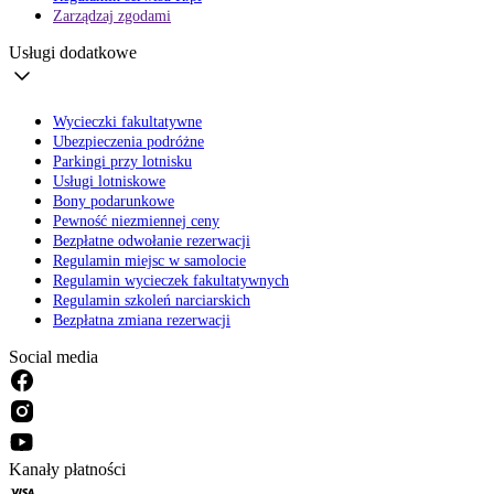
Zarządzaj zgodami
Usługi dodatkowe
Wycieczki fakultatywne
Ubezpieczenia podróżne
Parkingi przy lotnisku
Usługi lotniskowe
Bony podarunkowe
Pewność niezmiennej ceny
Bezpłatne odwołanie rezerwacji
Regulamin miejsc w samolocie
Regulamin wycieczek fakultatywnych
Regulamin szkoleń narciarskich
Bezpłatna zmiana rezerwacji
Social media
Kanały płatności