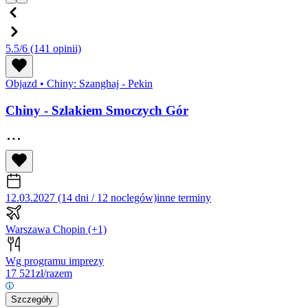
5.5/6
(141 opinii)
Objazd
•
Chiny: Szanghaj - Pekin
Chiny - Szlakiem Smoczych Gór
12.03.2027 (14 dni / 12 noclegów)
inne terminy
Warszawa Chopin
(+1)
Wg programu imprezy
17 521
zł/razem
Szczegóły