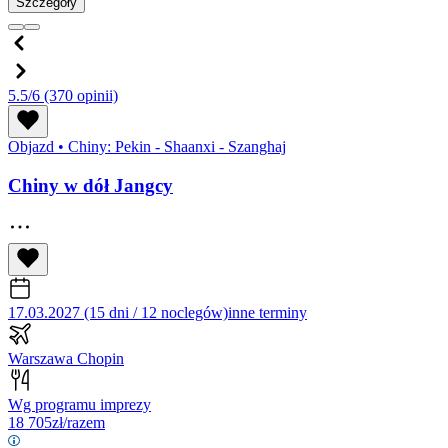
Szczegóły
5.5/6
(370 opinii)
Objazd
•
Chiny: Pekin - Shaanxi - Szanghaj
Chiny w dół Jangcy
17.03.2027 (15 dni / 12 noclegów)
inne terminy
Warszawa Chopin
Wg programu imprezy
18 705
zł/razem