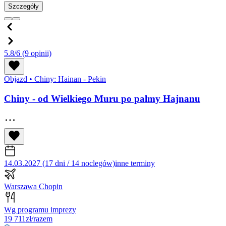
Szczegóły
5.8/6
(9 opinii)
Objazd
•
Chiny: Hainan - Pekin
Chiny - od Wielkiego Muru po palmy Hajnanu
14.03.2027 (17 dni / 14 noclegów)
inne terminy
Warszawa Chopin
Wg programu imprezy
19 711
zł/razem