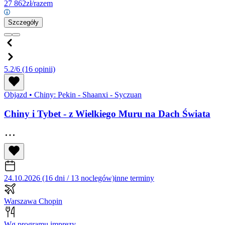
27 862
zł/razem
Szczegóły
5.2/6
(16 opinii)
Objazd
•
Chiny: Pekin - Shaanxi - Syczuan
Chiny i Tybet - z Wielkiego Muru na Dach Świata
24.10.2026 (16 dni / 13 noclegów)
inne terminy
Warszawa Chopin
Wg programu imprezy