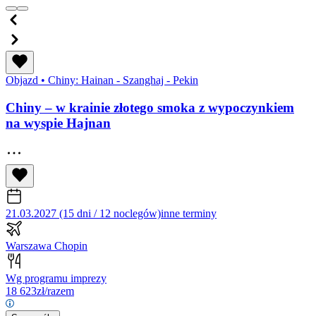
Objazd
•
Chiny: Hainan - Szanghaj - Pekin
Chiny – w krainie złotego smoka z wypoczynkiem
na wyspie Hajnan
21.03.2027 (15 dni / 12 noclegów)
inne terminy
Warszawa Chopin
Wg programu imprezy
18 623
zł/razem