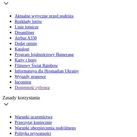
Aktualne wytyczne przed podróżą
Rozkłady lotów
Linie lotnicze
Dreamliner
Airbus A330
Dodaj opinię
Katalogi
Program lojalnościowy Bumerang
Karty i bony
Filmowy Świat Rainbow
Informatsiya dla Hromadian Ukrainy
Wyjazdy grupowe
Incoming
Dostępność cyfrowa
Zasady korzystania
Warunki uczestnictwa
Przeczytaj koniecznie
Warunki ubezpieczenia podróżnego
Polityka prywatności