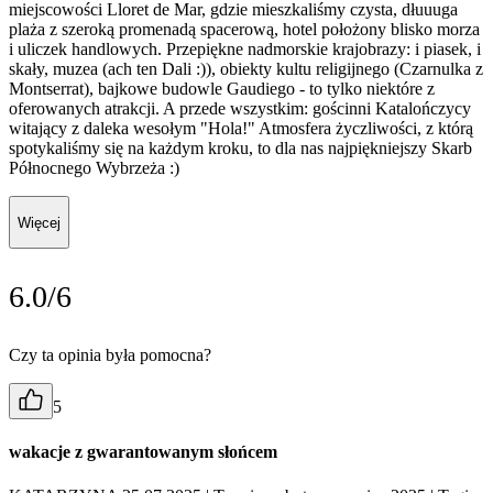
miejscowości Lloret de Mar, gdzie mieszkaliśmy czysta, dłuuuga
plaża z szeroką promenadą spacerową, hotel położony blisko morza
i uliczek handlowych. Przepiękne nadmorskie krajobrazy: i piasek, i
skały, muzea (ach ten Dali :)), obiekty kultu religijnego (Czarnulka z
Montserrat), bajkowe budowle Gaudiego - to tylko niektóre z
oferowanych atrakcji. A przede wszystkim: gościnni Katalończycy
witający z daleka wesołym "Hola!" Atmosfera życzliwości, z którą
spotykaliśmy się na każdym kroku, to dla nas najpiękniejszy Skarb
Północnego Wybrzeża :)
Więcej
6.0/6
Czy ta opinia była pomocna?
5
wakacje z gwarantowanym słońcem