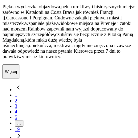
Piękna wycieczka objazdowa,pełna urokliwy i historycznych miejsc
zarówno w Katalonii na Costa Brava jak również Francji
tj.Carcassone I Perpignan. Cudowne zakątki pięknych miast i
miasteczek,wspaniale plaże,widokowe miejsca na Pireneje i zatoki
nad morzem.Rainbow zapewnił nam wyjazd dopracowany do
najmniejszych szczegółów,czuliśmy się bezpiecznie z Pilotką Panią
Magdaleną,która miała dużą wiedzę,była
uśmiechnięta,opiekuńcza,troskliwa - nigdy nie zmęczona i zawsze
dawała odpowiedź na nasze pytania.Kierowca przez 7 dni to
prawdziwy mistrz kierownicy.
Więcej
1
2
3
4
5
...
19