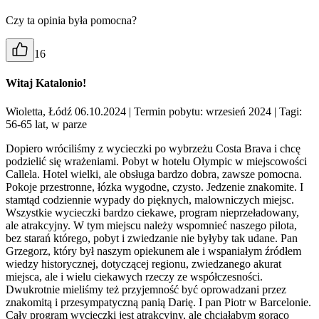
Czy ta opinia była pomocna?
16
Witaj Katalonio!
Wioletta, Łódź 06.10.2024
| Termin pobytu: wrzesień 2024
| Tagi:
56-65 lat, w parze
Dopiero wróciliśmy z wycieczki po wybrzeżu Costa Brava i chcę
podzielić się wrażeniami. Pobyt w hotelu Olympic w miejscowości
Callela. Hotel wielki, ale obsługa bardzo dobra, zawsze pomocna.
Pokoje przestronne, łózka wygodne, czysto. Jedzenie znakomite. I
stamtąd codziennie wypady do pięknych, malowniczych miejsc.
Wszystkie wycieczki bardzo ciekawe, program nieprzeładowany,
ale atrakcyjny. W tym miejscu należy wspomnieć naszego pilota,
bez starań którego, pobyt i zwiedzanie nie byłyby tak udane. Pan
Grzegorz, który był naszym opiekunem ale i wspaniałym źródłem
wiedzy historycznej, dotyczącej regionu, zwiedzanego akurat
miejsca, ale i wielu ciekawych rzeczy ze współczesności.
Dwukrotnie mieliśmy też przyjemność być oprowadzani przez
znakomitą i przesympatyczną panią Darię. I pan Piotr w Barcelonie.
Cały program wycieczki jest atrakcyjny, ale chciałabym gorąco