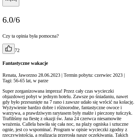
6.0/6
Czy ta opinia była pomocna?
72
Fantastyczne wakacje
Renata, Jaworzno 28.06.2023
| Termin pobytu: czerwiec 2023
|
Tagi: 56-65 lat, w parze
Super zorganizowana impreza! Przez cały czas wycieczki
objazdowej pobyt w jednym hotelu. Zawsze po śniadaniu, nawet
gdy było przesunięte na 7 rano i zawsze udało się wrócić na kolację.
Wyżywienie bardzo dobre i różnorodne, fantastyczne owoce i
warzywa, a prawdziwym rarytasem były małże i pieczony tuńczyk.
Trafiliśmy na fiestę z okazji św. Jana 24 czerwca niesamowite
wrażenia. Callela bawiła się cała noc, na plaży ogniska i sztuczne
ognie, jest co wspominać. Program w opisie wycieczki zgodny z
rzeczywistością, a realizacja przerosła nasze oczekiwania. Takich