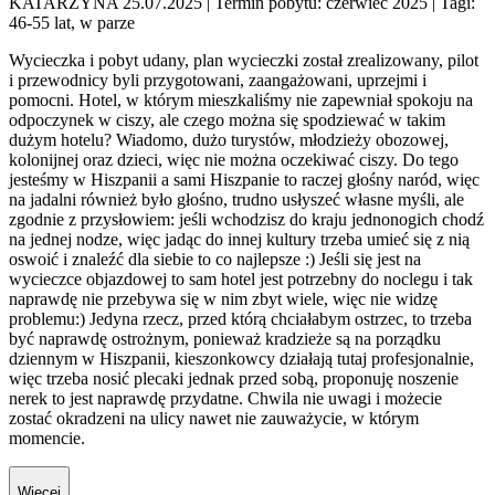
KATARZYNA 25.07.2025
| Termin pobytu: czerwiec 2025
| Tagi:
46-55 lat, w parze
Wycieczka i pobyt udany, plan wycieczki został zrealizowany, pilot
i przewodnicy byli przygotowani, zaangażowani, uprzejmi i
pomocni. Hotel, w którym mieszkaliśmy nie zapewniał spokoju na
odpoczynek w ciszy, ale czego można się spodziewać w takim
dużym hotelu? Wiadomo, dużo turystów, młodzieży obozowej,
kolonijnej oraz dzieci, więc nie można oczekiwać ciszy. Do tego
jesteśmy w Hiszpanii a sami Hiszpanie to raczej głośny naród, więc
na jadalni również było głośno, trudno usłyszeć własne myśli, ale
zgodnie z przysłowiem: jeśli wchodzisz do kraju jednonogich chodź
na jednej nodze, więc jadąc do innej kultury trzeba umieć się z nią
oswoić i znaleźć dla siebie to co najlepsze :) Jeśli się jest na
wycieczce objazdowej to sam hotel jest potrzebny do noclegu i tak
naprawdę nie przebywa się w nim zbyt wiele, więc nie widzę
problemu:) Jedyna rzecz, przed którą chciałabym ostrzec, to trzeba
być naprawdę ostrożnym, ponieważ kradzieże są na porządku
dziennym w Hiszpanii, kieszonkowcy działają tutaj profesjonalnie,
więc trzeba nosić plecaki jednak przed sobą, proponuję noszenie
nerek to jest naprawdę przydatne. Chwila nie uwagi i możecie
zostać okradzeni na ulicy nawet nie zauważycie, w którym
momencie.
Więcej