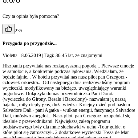
Czy ta opinia była pomocna?
235
Przygoda po przygodzie...
Violetta 18.06.2019
| Tagi: 36-45 lat, ze znajomymi
Hiszpania przywitała nas rozkapryszoną pogodą... Pierwsze emocje
w samolocie, a konkretnie podczas lądowania. Wiedziałam, że
będzie fajnie... W hotelu przywitał nas nasz pilot pan Grzegorz -
człowiek orkiestra... Od następnego dnia realizowaliśmy program
wycieczki, modyfikowany na bieżąco, uwzględniający warunki
pogodowe. Dołączyła do nas przewodniczka Pani Dorota
(wycieczka do Girony, Besalu i Barcelony)- nazwałam ją naszą
bajarką, miły ciepły głos, duża wiedza. Kolejny dzień pod hasłem
Salvadore Dali - pani Agatka - wulkan energii, fascynacja Salvadore
Dali, mnóstwo anegdot... Nasz pilot, pan Grzegorz, uzupełniał się
idealnie z przewodnikami. Największą zaletą programu
podstawowego były dla mnie słuchawki w uchu -Tour guide, o
które pilot się zatroszczył.. 2 dodatkowe wycieczki Tossa de Mar
oraz Montserrat z beznadziejnym nagłośnieniem na szyi