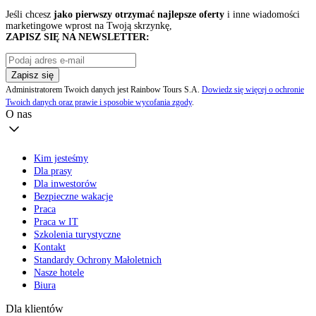
Jeśli chcesz
jako pierwszy otrzymać najlepsze oferty
i inne wiadomości
marketingowe wprost na Twoją skrzynkę,
ZAPISZ SIĘ NA NEWSLETTER:
Zapisz się
Administratorem Twoich danych jest Rainbow Tours S.A.
Dowiedz się więcej o ochronie
Twoich danych oraz prawie i sposobie wycofania zgody
.
O nas
Kim jesteśmy
Dla prasy
Dla inwestorów
Bezpieczne wakacje
Praca
Praca w IT
Szkolenia turystyczne
Kontakt
Standardy Ochrony Małoletnich
Nasze hotele
Biura
Dla klientów