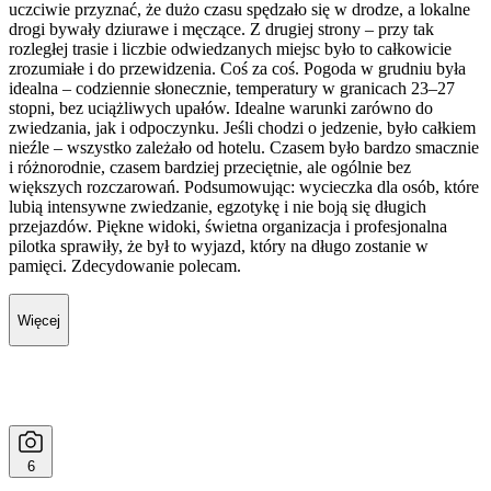
uczciwie przyznać, że dużo czasu spędzało się w drodze, a lokalne
drogi bywały dziurawe i męczące. Z drugiej strony – przy tak
rozległej trasie i liczbie odwiedzanych miejsc było to całkowicie
zrozumiałe i do przewidzenia. Coś za coś. Pogoda w grudniu była
idealna – codziennie słonecznie, temperatury w granicach 23–27
stopni, bez uciążliwych upałów. Idealne warunki zarówno do
zwiedzania, jak i odpoczynku. Jeśli chodzi o jedzenie, było całkiem
nieźle – wszystko zależało od hotelu. Czasem było bardzo smacznie
i różnorodnie, czasem bardziej przeciętnie, ale ogólnie bez
większych rozczarowań. Podsumowując: wycieczka dla osób, które
lubią intensywne zwiedzanie, egzotykę i nie boją się długich
przejazdów. Piękne widoki, świetna organizacja i profesjonalna
pilotka sprawiły, że był to wyjazd, który na długo zostanie w
pamięci. Zdecydowanie polecam.
Więcej
6