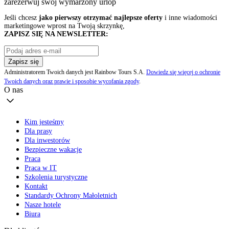
zarezerwuj swój
wymarzony urlop
Jeśli chcesz
jako pierwszy otrzymać najlepsze oferty
i inne wiadomości
marketingowe wprost na Twoją skrzynkę,
ZAPISZ SIĘ NA NEWSLETTER:
Zapisz się
Administratorem Twoich danych jest Rainbow Tours S.A.
Dowiedz się więcej o ochronie
Twoich danych oraz prawie i sposobie wycofania zgody
.
O nas
Kim jesteśmy
Dla prasy
Dla inwestorów
Bezpieczne wakacje
Praca
Praca w IT
Szkolenia turystyczne
Kontakt
Standardy Ochrony Małoletnich
Nasze hotele
Biura