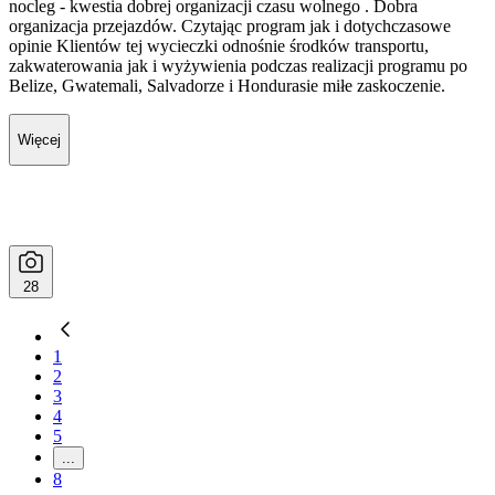
nocleg - kwestia dobrej organizacji czasu wolnego . Dobra
organizacja przejazdów. Czytając program jak i dotychczasowe
opinie Klientów tej wycieczki odnośnie środków transportu,
zakwaterowania jak i wyżywienia podczas realizacji programu po
Belize, Gwatemali, Salvadorze i Hondurasie miłe zaskoczenie.
Więcej
28
1
2
3
4
5
...
8