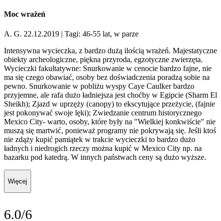
Moc wrażeń
A. G. 22.12.2019
| Tagi: 46-55 lat, w parze
Intensywna wycieczka, z bardzo dużą ilością wrażeń. Majestatyczne
obiekty archeologiczne, piękna przyroda, egzotyczne zwierzęta.
Wycieczki fakultatywne: Snurkowanie w cenocie bardzo fajne, nie
ma się czego obawiać, osoby bez doświadczenia poradzą sobie na
pewno. Snurkowanie w pobliżu wyspy Caye Caulker bardzo
przyjemne, ale rafa dużo ładniejsza jest choćby w Egipcie (Sharm El
Sheikh); Zjazd w uprzęży (canopy) to ekscytujące przeżycie, (fajnie
jest pokonywać swoje lęki); Zwiedzanie centrum historycznego
Mexico City- warto, osoby, które były na "Wielkiej konkwiście" nie
muszą się martwić, ponieważ programy nie pokrywają się. Jeśli ktoś
nie zdąży kupić pamiątek w trakcie wycieczki to bardzo dużo
ładnych i niedrogich rzeczy można kupić w Mexico City np. na
bazarku pod katedrą. W innych państwach ceny są dużo wyższe.
Więcej
6.0/6