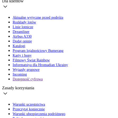
Dla klientów
Aktualne wytyczne przed podróżą
Rozkłady lotów
Linie lotnicze
Dreamliner
Airbus A330
Dodaj opinię
Katalogi
Program lojalnościowy Bumerang
Karty i bony
Filmowy Świat Rainbow
Informatsiya dla Hromadian Ukrainy
Wyjazdy grupowe
Incoming
Dostępność cyfrowa
Zasady korzystania
Warunki uczestnictwa
Przeczytaj koniecznie
Warunki ubezpieczenia podróżnego