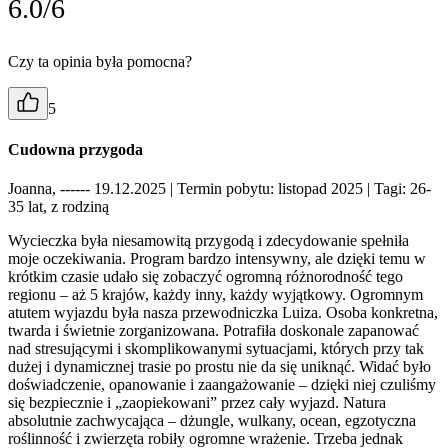
6.0/6
Czy ta opinia była pomocna?
5
Cudowna przygoda
Joanna, ------ 19.12.2025
| Termin pobytu: listopad 2025
| Tagi: 26-
35 lat, z rodziną
Wycieczka była niesamowitą przygodą i zdecydowanie spełniła
moje oczekiwania. Program bardzo intensywny, ale dzięki temu w
krótkim czasie udało się zobaczyć ogromną różnorodność tego
regionu – aż 5 krajów, każdy inny, każdy wyjątkowy. Ogromnym
atutem wyjazdu była nasza przewodniczka Luiza. Osoba konkretna,
twarda i świetnie zorganizowana. Potrafiła doskonale zapanować
nad stresującymi i skomplikowanymi sytuacjami, których przy tak
dużej i dynamicznej trasie po prostu nie da się uniknąć. Widać było
doświadczenie, opanowanie i zaangażowanie – dzięki niej czuliśmy
się bezpiecznie i „zaopiekowani” przez cały wyjazd. Natura
absolutnie zachwycająca – dżungle, wulkany, ocean, egzotyczna
roślinność i zwierzęta robiły ogromne wrażenie. Trzeba jednak