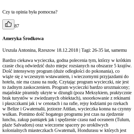
Czy ta opinia była pomocna?
87
Ameryka Środkowa
Urszula Antonina, Rzeszow 18.12.2018
| Tagi: 26-35 lat, samemu
Bardzo ciekawa wycieczka, godna polecenia tym, którzy w krótkim
czasie chcą odwiedzić dużo miejsc rozsianych na obszarze 5 krajów.
Dość intensywny program (duże odległości do pokonania), co
wiąże się z wczesnym wstawaniem, i wieczornymi przyjazdami do
hotelu, nie ma czasu na nudę. Czytając program wycieczki, nie jest
to żadnym zaskoczeniem. Program wycieczki bardzo urozmaicony;
majańskie piramidy ukryte w dżungli (poza Meksykiem, praktycznie
brak turystów w zwiedzanych obiektach), snoorkowanie z rekinami
i płaszczkami jak i w cenotach i na rafie, rejsy łodziami po rzekach
w Belize i Gwatemalii, jeziorze Atitlan, wycieczka konna na czynny
wulkan. Pomimo dość bogatego programu jest czas na zjedzenie
lunchu, zakup pamiątek jak i spędzenie czasu nad oceanem (Tulum,
plaże Salvadoru) oraz wieczorne spacery po urokliwych
kolonialnych miasteczkach Gwatemali, Hondurasu w których jest