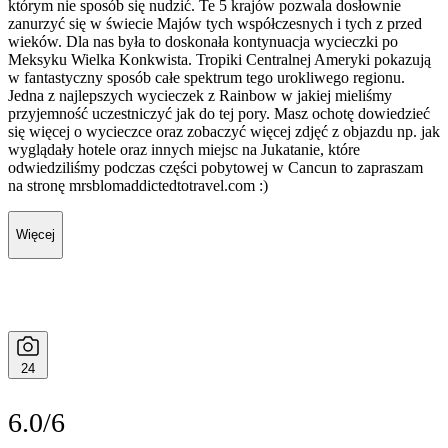
którym nie sposób się nudzić. Te 5 krajów pozwala dosłownie
zanurzyć się w świecie Majów tych współczesnych i tych z przed
wieków. Dla nas była to doskonała kontynuacja wycieczki po
Meksyku Wielka Konkwista. Tropiki Centralnej Ameryki pokazują
w fantastyczny sposób całe spektrum tego urokliwego regionu.
Jedna z najlepszych wycieczek z Rainbow w jakiej mieliśmy
przyjemność uczestniczyć jak do tej pory. Masz ochotę dowiedzieć
się więcej o wycieczce oraz zobaczyć więcej zdjęć z objazdu np. jak
wyglądały hotele oraz innych miejsc na Jukatanie, które
odwiedziliśmy podczas części pobytowej w Cancun to zapraszam
na stronę mrsblomaddictedtotravel.com :)
Więcej
24
6.0/6