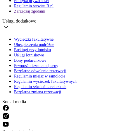
Polityka prywatności
Regulamin serwisu R.pl
Zarządzaj zgodami
Usługi dodatkowe
Wycieczki fakultatywne
Ubezpieczenia podróżne
Parkingi przy lotnisku
Usługi lotniskowe
Bony podarunkowe
Pewność niezmiennej ceny
Bezpłatne odwołanie rezerwacji
Regulamin miejsc w samolocie
Regulamin wycieczek fakultatywnych
Regulamin szkoleń narciarskich
Bezpłatna zmiana rezerwacji
Social media