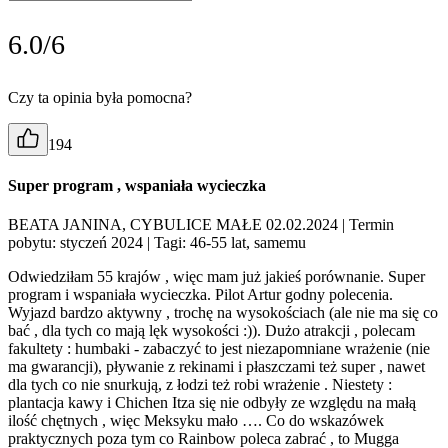
6.0/6
Czy ta opinia była pomocna?
194
Super program , wspaniała wycieczka
BEATA JANINA, CYBULICE MAŁE 02.02.2024
| Termin
pobytu: styczeń 2024
| Tagi: 46-55 lat, samemu
Odwiedziłam 55 krajów , więc mam już jakieś porównanie. Super
program i wspaniała wycieczka. Pilot Artur godny polecenia.
Wyjazd bardzo aktywny , trochę na wysokościach (ale nie ma się co
bać , dla tych co mają lęk wysokości :)). Dużo atrakcji , polecam
fakultety : humbaki - zabaczyć to jest niezapomniane wrażenie (nie
ma gwarancji), pływanie z rekinami i płaszczami też super , nawet
dla tych co nie snurkują, z łodzi też robi wrażenie . Niestety :
plantacja kawy i Chichen Itza się nie odbyły ze względu na małą
ilość chętnych , więc Meksyku mało …. Co do wskazówek
praktycznych poza tym co Rainbow poleca zabrać , to Mugga