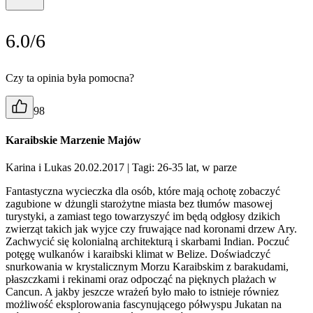
6.0/6
Czy ta opinia była pomocna?
98
Karaibskie Marzenie Majów
Karina i Lukas 20.02.2017
| Tagi: 26-35 lat, w parze
Fantastyczna wycieczka dla osób, które mają ochotę zobaczyć
zagubione w dżungli starożytne miasta bez tłumów masowej
turystyki, a zamiast tego towarzyszyć im będą odgłosy dzikich
zwierząt takich jak wyjce czy fruwające nad koronami drzew Ary.
Zachwycić się kolonialną architekturą i skarbami Indian. Poczuć
potęgę wulkanów i karaibski klimat w Belize. Doświadczyć
snurkowania w krystalicznym Morzu Karaibskim z barakudami,
płaszczkami i rekinami oraz odpocząć na pięknych plażach w
Cancun. A jakby jeszcze wrażeń było mało to istnieje równiez
możliwość eksplorowania fascynującego półwyspu Jukatan na