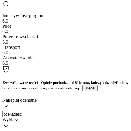
Intensywność programu
6.0
Pilot
6.0
Program wycieczki
6.0
Transport
6.0
Zakwaterowanie
6.0
Zweryfikowane treści
- Opinie pochodzą od Klientów, którzy odwiedzili dany
hotel lub uczestniczyli w wycieczce objazdowej...
więcej
Najlepiej oceniane
Wybierz