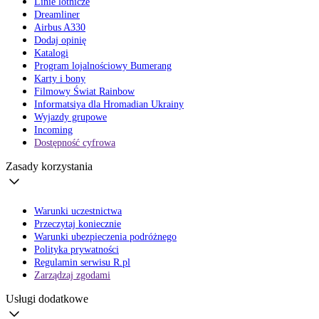
Linie lotnicze
Dreamliner
Airbus A330
Dodaj opinię
Katalogi
Program lojalnościowy Bumerang
Karty i bony
Filmowy Świat Rainbow
Informatsiya dla Hromadian Ukrainy
Wyjazdy grupowe
Incoming
Dostępność cyfrowa
Zasady korzystania
Warunki uczestnictwa
Przeczytaj koniecznie
Warunki ubezpieczenia podróżnego
Polityka prywatności
Regulamin serwisu R.pl
Zarządzaj zgodami
Usługi dodatkowe