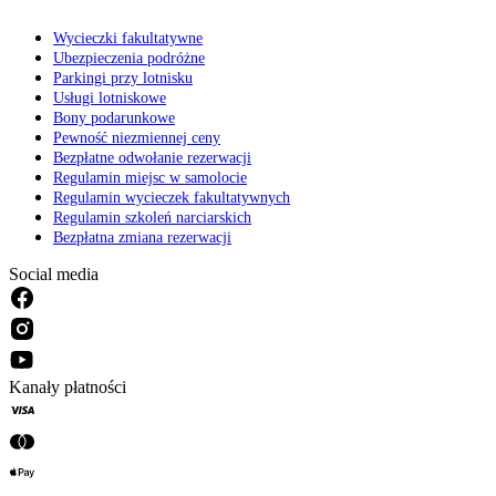
Wycieczki fakultatywne
Ubezpieczenia podróżne
Parkingi przy lotnisku
Usługi lotniskowe
Bony podarunkowe
Pewność niezmiennej ceny
Bezpłatne odwołanie rezerwacji
Regulamin miejsc w samolocie
Regulamin wycieczek fakultatywnych
Regulamin szkoleń narciarskich
Bezpłatna zmiana rezerwacji
Social media
Kanały płatności