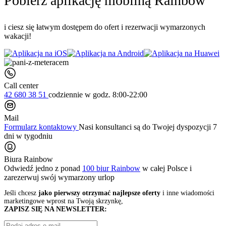
Pobierz aplikację mobilną Rainbow
i ciesz się łatwym dostępem do ofert i rezerwacji wymarzonych
wakacji!
Call center
42 680 38 51
codziennie
w godz. 8:00-22:00
Mail
Formularz kontaktowy
Nasi konsultanci są do Twojej dyspozycji 7
dni w tygodniu
Biura Rainbow
Odwiedź jedno z ponad
100 biur Rainbow
w całej Polsce i
zarezerwuj swój
wymarzony urlop
Jeśli chcesz
jako pierwszy otrzymać najlepsze oferty
i inne wiadomości
marketingowe wprost na Twoją skrzynkę,
ZAPISZ SIĘ NA NEWSLETTER: