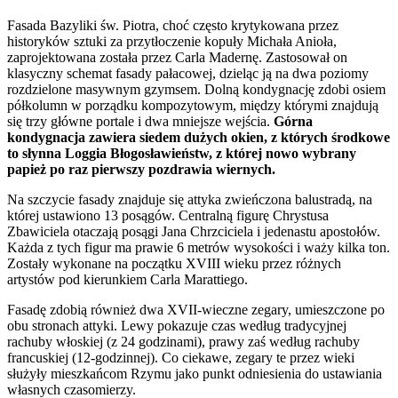
Fasada Bazyliki św. Piotra, choć często krytykowana przez
historyków sztuki za przytłoczenie kopuły Michała Anioła,
zaprojektowana została przez Carla Madernę. Zastosował on
klasyczny schemat fasady pałacowej, dzieląc ją na dwa poziomy
rozdzielone masywnym gzymsem. Dolną kondygnację zdobi osiem
półkolumn w porządku kompozytowym, między którymi znajdują
się trzy główne portale i dwa mniejsze wejścia.
Górna
kondygnacja zawiera siedem dużych okien, z których środkowe
to słynna Loggia Błogosławieństw, z której nowo wybrany
papież po raz pierwszy pozdrawia wiernych.
Na szczycie fasady znajduje się attyka zwieńczona balustradą, na
której ustawiono 13 posągów. Centralną figurę Chrystusa
Zbawiciela otaczają posągi Jana Chrzciciela i jedenastu apostołów.
Każda z tych figur ma prawie 6 metrów wysokości i waży kilka ton.
Zostały wykonane na początku XVIII wieku przez różnych
artystów pod kierunkiem Carla Marattiego.
Fasadę zdobią również dwa XVII-wieczne zegary, umieszczone po
obu stronach attyki. Lewy pokazuje czas według tradycyjnej
rachuby włoskiej (z 24 godzinami), prawy zaś według rachuby
francuskiej (12-godzinnej). Co ciekawe, zegary te przez wieki
służyły mieszkańcom Rzymu jako punkt odniesienia do ustawiania
własnych czasomierzy.