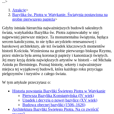
...
>
Atrakcje
>
Bazylika św. Piotra w Watykanie. Świątynia postawiona na
grobie pierwszego papieża
>
Gdyby istniała hierarchia najważniejszych budowli sakralnych
świata, watykańska Bazylika św. Piotra zajmowałaby w niej
najpewniej pierwsze miejsce. Ta monumentalna świątynia, będąca
sercem katolicyzmu, to nie tylko arcydzieło renesansowej i
barokowej architektury, ale też świadek kluczowych momentów
historii Kościoła. Wzniesiona na grobie pierwszego biskupa Rzymu,
przez stulecia była areną koronacji papieży i kanonizacji świętych.
Jej mury kryją dzieła największych artystów w historii – od Michała
Anioła po Berniniego. Poznaj historię, sekrety i najważniejsze
miejsca tej wyjątkowej budowli, która każdego roku przyciąga
pielgrzymów i turystów z całego świata.
W tym artykule przeczytasz o:
Historia powstania Bazyliki Świętego Piotra w Watykanie
Pierwsza Bazylika Konstantyńska (IV wiek)
Upadek i decyzja o nowej bazylice (XV wiek)
Budowa obecnej bazyliki (1506–1626)
Architektura Bazyliki Świętego Piotra. Na co zwrócić
uwagę?