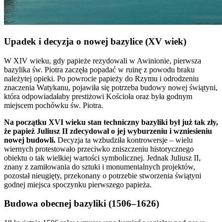
Upadek i decyzja o nowej bazylice (XV wiek)
W XIV wieku, gdy papieże rezydowali w Awinionie, pierwsza
bazylika św. Piotra zaczęła popadać w ruinę z powodu braku
należytej opieki. Po powrocie papieży do Rzymu i odrodzeniu
znaczenia Watykanu, pojawiła się potrzeba budowy nowej świątyni,
która odpowiadałaby prestiżowi Kościoła oraz była godnym
miejscem pochówku św. Piotra.
Na początku XVI wieku stan techniczny bazyliki był już tak zły,
że papież Juliusz II zdecydował o jej wyburzeniu i wzniesieniu
nowej budowli.
Decyzja ta wzbudziła kontrowersje – wielu
wiernych protestowało przeciwko zniszczeniu historycznego
obiektu o tak wielkiej wartości symbolicznej. Jednak Juliusz II,
znany z zamiłowania do sztuki i monumentalnych projektów,
pozostał nieugięty, przekonany o potrzebie stworzenia świątyni
godnej miejsca spoczynku pierwszego papieża.
Budowa obecnej bazyliki (1506–1626)