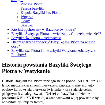
Plac św. Piotra
Fasada bazyliki
Kopuła Bazyliki św. Piotra
Wnętrze
Ołtarz
Skarbiec
Kto jest pochowany w Bazylice św. Piotra?
Bazylika Świętego Piotra – zwiedzanie. Co trzeba wiedzieć?
Bazylika św. Piotra – ciekawostki
Dlaczego trzeba zobaczyć Bazylikę św. Piotra na własne
oczy?
Bazylikę św. Piotra i inne zabytki Watykanu zobaczysz z
Rainbow!
Historia powstania Bazyliki Świętego
Piotra w Watykanie
Historia Bazyliki św. Piotra rozciąga się na ponad 1500 lat. Już 300
lat po męczeńskiej śmierci pierwszego papieża w miejscu jego
pochówku powstała pierwsza świątynia, która stała się celem
pielgrzymek z całego świata. Dzisiejsza bazylika to dzieło z
przełomu XVI i XVII wieku, a zaangażowani w jej powstanie byli
najwybitniejsi żyjący twórcy.