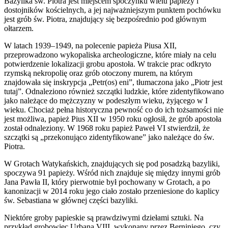
Bazylika św. Piotra jest miejscem spoczynku wielu papieży i
dostojników kościelnych, a jej najważniejszym punktem pochówku
jest grób św. Piotra, znajdujący się bezpośrednio pod głównym
ołtarzem.
W latach 1939–1949, na polecenie papieża Piusa XII,
przeprowadzono wykopaliska archeologiczne, które miały na celu
potwierdzenie lokalizacji grobu apostoła. W trakcie prac odkryto
rzymską nekropolię oraz grób otoczony murem, na którym
znajdowała się inskrypcja „Petr(os) eni”, tłumaczona jako „Piotr jest
tutaj”. Odnaleziono również szczątki ludzkie, które zidentyfikowano
jako należące do mężczyzny w podeszłym wieku, żyjącego w I
wieku. Chociaż pełna historyczna pewność co do ich tożsamości nie
jest możliwa, papież Pius XII w 1950 roku ogłosił, że grób apostoła
został odnaleziony. W 1968 roku papież Paweł VI stwierdził, że
szczątki są „przekonująco zidentyfikowane” jako należące do św.
Piotra.
W Grotach Watykańskich, znajdujących się pod posadzką bazyliki,
spoczywa 91 papieży. Wśród nich znajduje się między innymi grób
Jana Pawła II, który pierwotnie był pochowany w Grotach, a po
kanonizacji w 2014 roku jego ciało zostało przeniesione do kaplicy
św. Sebastiana w głównej części bazyliki.
Niektóre groby papieskie są prawdziwymi dziełami sztuki. Na
przykład grobowiec Urbana VIII, wykonany przez Berniniego, czy