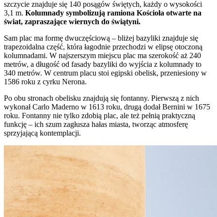
szczycie znajduje się 140 posągów świętych, każdy o wysokości
3,1 m.
Kolumnady symbolizują ramiona Kościoła otwarte na
świat, zapraszające wiernych do świątyni.
Sam plac ma formę dwuczęściową – bliżej bazyliki znajduje się
trapezoidalna część, która łagodnie przechodzi w elipsę otoczoną
kolumnadami. W najszerszym miejscu plac ma szerokość aż 240
metrów, a długość od fasady bazyliki do wyjścia z kolumnady to
340 metrów. W centrum placu stoi egipski obelisk, przeniesiony w
1586 roku z cyrku Nerona.
Po obu stronach obelisku znajdują się fontanny. Pierwszą z nich
wykonał Carlo Maderno w 1613 roku, drugą dodał Bernini w 1675
roku. Fontanny nie tylko zdobią plac, ale też pełnią praktyczną
funkcję – ich szum zagłusza hałas miasta, tworząc atmosferę
sprzyjającą kontemplacji.