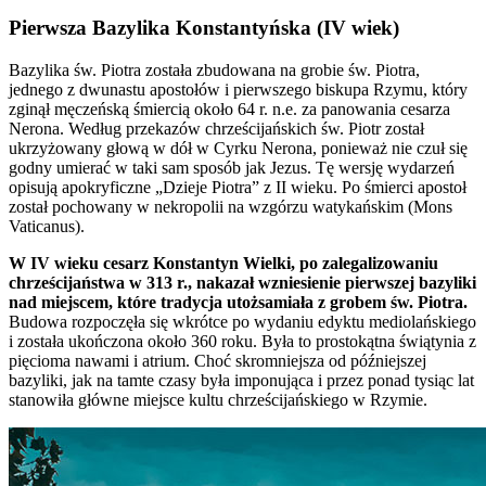
Pierwsza Bazylika Konstantyńska (IV wiek)
Bazylika św. Piotra została zbudowana na grobie św. Piotra,
jednego z dwunastu apostołów i pierwszego biskupa Rzymu, który
zginął męczeńską śmiercią około 64 r. n.e. za panowania cesarza
Nerona. Według przekazów chrześcijańskich św. Piotr został
ukrzyżowany głową w dół w Cyrku Nerona, ponieważ nie czuł się
godny umierać w taki sam sposób jak Jezus. Tę wersję wydarzeń
opisują apokryficzne „Dzieje Piotra” z II wieku. Po śmierci apostoł
został pochowany w nekropolii na wzgórzu watykańskim (Mons
Vaticanus).
W IV wieku cesarz Konstantyn Wielki, po zalegalizowaniu
chrześcijaństwa w 313 r., nakazał wzniesienie pierwszej bazyliki
nad miejscem, które tradycja utożsamiała z grobem św. Piotra.
Budowa rozpoczęła się wkrótce po wydaniu edyktu mediolańskiego
i została ukończona około 360 roku. Była to prostokątna świątynia z
pięcioma nawami i atrium. Choć skromniejsza od późniejszej
bazyliki, jak na tamte czasy była imponująca i przez ponad tysiąc lat
stanowiła główne miejsce kultu chrześcijańskiego w Rzymie.