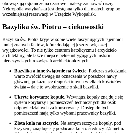
obowiązują ograniczenia czasowe i należy zachować ciszę.
Nekropolia watykańska jest dostępna tylko dla małych grup po
wcześniejszej rezerwacji w Urzędzie Wykopalisk.
Bazylika św. Piotra – ciekawostki
Bazylika św. Piotra kryje w sobie wiele fascynujących tajemnic i
mniej znanych faktów, które dodają jej jeszcze większej
wyjątkowości. To nie tylko centrum katolicyzmu i arcydzieło
architektury, ale także miejsce pełne intrygujących historii i
nieoczywistych rozwiązań architektonicznych.
Bazylika a inne świątynie na świecie.
Podczas zwiedzania
warto zwrócić uwagę na oznaczenia w posadzce nawy
głównej, pokazujące długości innych wielkich kościołów
świata – daje to wyobrażenie o skali bazyliki.
Ukryte korytarze kopule
. Wewnątrz kopuły znajduje się
system korytarzy i pomieszczeń technicznych dla osób
odpowiedzialnych za konserwację. Dostęp do tych
pomieszczeń mają tylko wybrani pracownicy bazyliki.
Złota kula na szczycie
. Na samym szczycie kopuły, pod
krzyżem, znajduje się pozłacana kula o średnicy 2,5 metra.