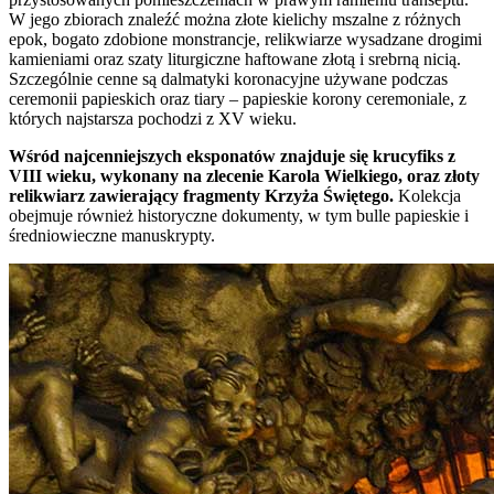
W jego zbiorach znaleźć można złote kielichy mszalne z różnych
epok, bogato zdobione monstrancje, relikwiarze wysadzane drogimi
kamieniami oraz szaty liturgiczne haftowane złotą i srebrną nicią.
Szczególnie cenne są dalmatyki koronacyjne używane podczas
ceremonii papieskich oraz tiary – papieskie korony ceremoniale, z
których najstarsza pochodzi z XV wieku.
Wśród najcenniejszych eksponatów znajduje się krucyfiks z
VIII wieku, wykonany na zlecenie Karola Wielkiego, oraz złoty
relikwiarz zawierający fragmenty Krzyża Świętego.
Kolekcja
obejmuje również historyczne dokumenty, w tym bulle papieskie i
średniowieczne manuskrypty.