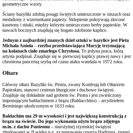
geometryczne wzory.
Ściany bazyliki zdobią posągi świętych umieszczone w niszach oraz
medaliony z wizerunkami papieży. Sklepienie pokrywają złocone
kasetony i stiuki, między którymi umieszczono herby papieskie. W
nawach bocznych znajdują się bogato zdobione kaplice.
Jednym z najbardziej znanych dzieł sztuki w bazylice jest Pieta
Michała Anioła
–
rzeźba przedstawiająca Maryję trzymającą
na kolanach ciało zmarłego Chrystusa.
To jedyna praca, którą
artysta podpisał. Znajduje się w pierwszej kaplicy prawej nawy i jest
chroniona pancerną szybą od czasu ataku wandala w 1972 roku.
Ołtarz
Główny ołtarz Bazyliki św. Piotra, zwany Konfesją lub Ołtarzem
Papieskim, stanowi centrum liturgiczne i duchowe świątyni.
Znajduje się dokładnie nad grobem św. Piotra i jest zwieńczony
imponującym baldachimem z brązu (Baldacchino) – arcydziełem
Berniniego ukończonym w 1633 roku.
Baldachim ma 29 m wysokości i jest największą konstrukcją z
brązu na świecie. Do jego wykonania użyto brązu zdjętego
m.in. z dachu Panteonu
– starożytnej rzymskiej świątyni
zbudowanej w II wieku n.e. za panowania cesarza Hadriana, znanej