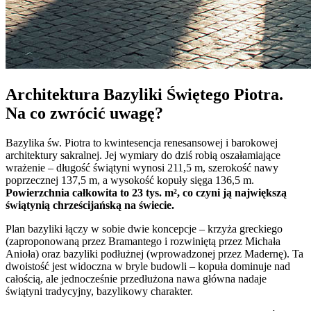
Architektura Bazyliki Świętego Piotra.
Na co zwrócić uwagę?
Bazylika św. Piotra to kwintesencja renesansowej i barokowej
architektury sakralnej. Jej wymiary do dziś robią oszałamiające
wrażenie – długość świątyni wynosi 211,5 m, szerokość nawy
poprzecznej 137,5 m, a wysokość kopuły sięga 136,5 m.
Powierzchnia całkowita to 23 tys. m², co czyni ją największą
świątynią chrześcijańską na świecie.
Plan bazyliki łączy w sobie dwie koncepcje – krzyża greckiego
(zaproponowaną przez Bramantego i rozwiniętą przez Michała
Anioła) oraz bazyliki podłużnej (wprowadzonej przez Madernę). Ta
dwoistość jest widoczna w bryle budowli – kopuła dominuje nad
całością, ale jednocześnie przedłużona nawa główna nadaje
świątyni tradycyjny, bazylikowy charakter.