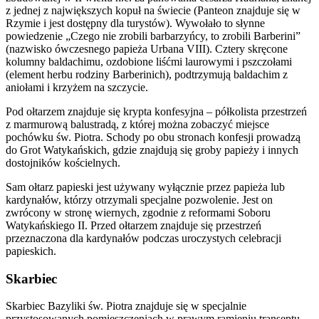
z jednej z największych kopuł na świecie (Panteon znajduje się w
Rzymie i jest dostępny dla turystów). Wywołało to słynne
powiedzenie „Czego nie zrobili barbarzyńcy, to zrobili Barberini”
(nazwisko ówczesnego papieża Urbana VIII). Cztery skręcone
kolumny baldachimu, ozdobione liśćmi laurowymi i pszczołami
(element herbu rodziny Barberinich), podtrzymują baldachim z
aniołami i krzyżem na szczycie.
Pod ołtarzem znajduje się krypta konfesyjna – półkolista przestrzeń
z marmurową balustradą, z której można zobaczyć miejsce
pochówku św. Piotra. Schody po obu stronach konfesji prowadzą
do Grot Watykańskich, gdzie znajdują się groby papieży i innych
dostojników kościelnych.
Sam ołtarz papieski jest używany wyłącznie przez papieża lub
kardynałów, którzy otrzymali specjalne pozwolenie. Jest on
zwrócony w stronę wiernych, zgodnie z reformami Soboru
Watykańskiego II. Przed ołtarzem znajduje się przestrzeń
przeznaczona dla kardynałów podczas uroczystych celebracji
papieskich.
Skarbiec
Skarbiec Bazyliki św. Piotra znajduje się w specjalnie
przystosowanych pomieszczeniach w prawym ramieniu transeptu.