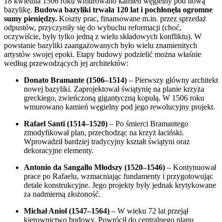
18 kwietnia 1506 roku wmurowano kamień węgielny pod nową
bazylikę.
Budowa bazyliki trwała 120 lat i pochłonęła ogromne
sumy pieniędzy.
Koszty prac, finansowane m.in. przez sprzedaż
odpustów, przyczyniły się do wybuchu reformacji (choć,
oczywiście, były tylko jedną z wielu składowych konfliktu). W
powstanie bazyliki zaangażowanych było wielu znamienitych
artystów swojej epoki. Etapy budowy podzielić można właśnie
według przewodzących jej architektów:
Donato Bramante (1506–1514)
– Pierwszy główny architekt
nowej bazyliki. Zaprojektował świątynię na planie krzyża
greckiego, zwieńczoną gigantyczną kopułą. W 1506 roku
wmurowano kamień węgielny pod jego rewolucyjny projekt.
Rafael Santi (1514–1520)
– Po śmierci Bramantego
zmodyfikował plan, przechodząc na krzyż łaciński.
Wprowadził bardziej tradycyjny kształt świątyni oraz
dekoracyjne elementy.
Antonio da Sangallo Młodszy (1520–1546)
– Kontynuował
prace po Rafaelu, wzmacniając fundamenty i przygotowując
detale konstrukcyjne. Jego projekty były jednak krytykowane
za nadmierną złożoność.
Michał Anioł (1547–1564)
– W wieku 72 lat przejął
kierownictwo budowy. Powrócił do centralnego planu