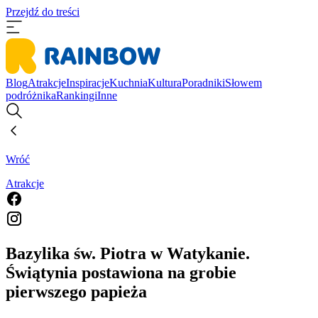
Przejdź do treści
Blog
Atrakcje
Inspiracje
Kuchnia
Kultura
Poradniki
Słowem
podróżnika
Rankingi
Inne
Wróć
Atrakcje
Bazylika św. Piotra w Watykanie.
Świątynia postawiona na grobie
pierwszego papieża