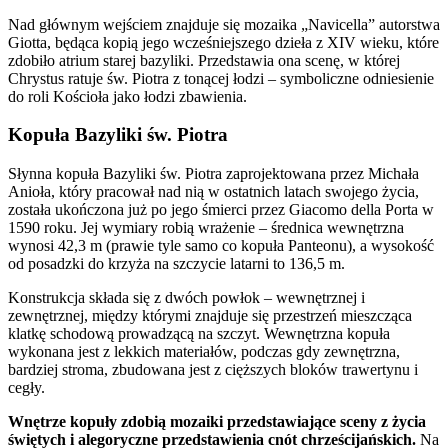
Nad głównym wejściem znajduje się mozaika „Navicella” autorstwa
Giotta, będąca kopią jego wcześniejszego dzieła z XIV wieku, które
zdobiło atrium starej bazyliki. Przedstawia ona scenę, w której
Chrystus ratuje św. Piotra z tonącej łodzi – symboliczne odniesienie
do roli Kościoła jako łodzi zbawienia.
Kopuła Bazyliki św. Piotra
Słynna kopuła Bazyliki św. Piotra zaprojektowana przez Michała
Anioła, który pracował nad nią w ostatnich latach swojego życia,
została ukończona już po jego śmierci przez Giacomo della Porta w
1590 roku. Jej wymiary robią wrażenie – średnica wewnętrzna
wynosi 42,3 m (prawie tyle samo co kopuła Panteonu), a wysokość
od posadzki do krzyża na szczycie latarni to 136,5 m.
Konstrukcja składa się z dwóch powłok – wewnętrznej i
zewnętrznej, między którymi znajduje się przestrzeń mieszcząca
klatkę schodową prowadzącą na szczyt. Wewnętrzna kopuła
wykonana jest z lekkich materiałów, podczas gdy zewnętrzna,
bardziej stroma, zbudowana jest z cięższych bloków trawertynu i
cegły.
Wnętrze kopuły zdobią mozaiki przedstawiające sceny z życia
świętych i alegoryczne przedstawienia cnót chrześcijańskich.
Na