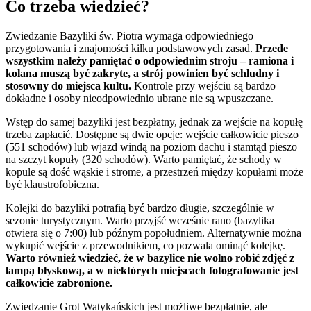
Co trzeba wiedzieć?
Zwiedzanie Bazyliki św. Piotra wymaga odpowiedniego
przygotowania i znajomości kilku podstawowych zasad.
Przede
wszystkim należy pamiętać o odpowiednim stroju – ramiona i
kolana muszą być zakryte, a strój powinien być schludny i
stosowny do miejsca kultu.
Kontrole przy wejściu są bardzo
dokładne i osoby nieodpowiednio ubrane nie są wpuszczane.
Wstęp do samej bazyliki jest bezpłatny, jednak za wejście na kopułę
trzeba zapłacić. Dostępne są dwie opcje: wejście całkowicie pieszo
(551 schodów) lub wjazd windą na poziom dachu i stamtąd pieszo
na szczyt kopuły (320 schodów). Warto pamiętać, że schody w
kopule są dość wąskie i strome, a przestrzeń między kopułami może
być klaustrofobiczna.
Kolejki do bazyliki potrafią być bardzo długie, szczególnie w
sezonie turystycznym. Warto przyjść wcześnie rano (bazylika
otwiera się o 7:00) lub późnym popołudniem. Alternatywnie można
wykupić wejście z przewodnikiem, co pozwala ominąć kolejkę.
Warto również wiedzieć, że w bazylice nie wolno robić zdjęć z
lampą błyskową, a w niektórych miejscach fotografowanie jest
całkowicie zabronione.
Zwiedzanie Grot Watykańskich jest możliwe bezpłatnie, ale