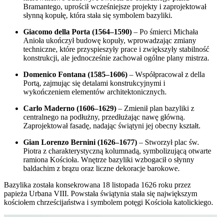
Bramantego, uprościł wcześniejsze projekty i zaprojektował
słynną kopułę, która stała się symbolem bazyliki.
Giacomo della Porta (1564–1590)
– Po śmierci Michała
Anioła ukończył budowę kopuły, wprowadzając zmiany
techniczne, które przyspieszyły prace i zwiększyły stabilność
konstrukcji, ale jednocześnie zachował ogólne plany mistrza.
Domenico Fontana (1585–1606)
– Współpracował z della
Portą, zajmując się detalami konstrukcyjnymi i
wykończeniem elementów architektonicznych.
Carlo Maderno (1606–1629)
– Zmienił plan bazyliki z
centralnego na podłużny, przedłużając nawę główną.
Zaprojektował fasadę, nadając świątyni jej obecny kształt.
Gian Lorenzo Bernini (1626–1677)
– Stworzył plac św.
Piotra z charakterystyczną kolumnadą, symbolizującą otwarte
ramiona Kościoła. Wnętrze bazyliki wzbogacił o słynny
baldachim z brązu oraz liczne dekoracje barokowe.
Bazylika została konsekrowana 18 listopada 1626 roku przez
papieża Urbana VIII. Powstała świątynia stała się największym
kościołem chrześcijaństwa i symbolem potęgi Kościoła katolickiego.