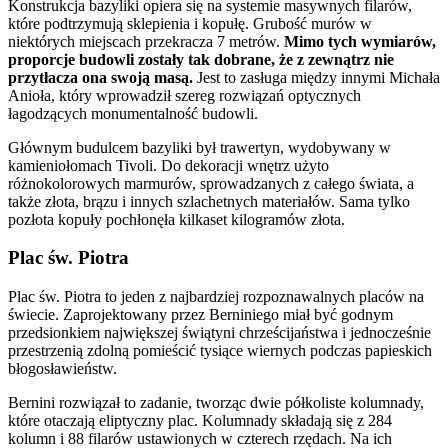
Konstrukcja bazyliki opiera się na systemie masywnych filarów,
które podtrzymują sklepienia i kopułę. Grubość murów w
niektórych miejscach przekracza 7 metrów.
Mimo tych wymiarów,
proporcje budowli zostały tak dobrane, że z zewnątrz nie
przytłacza ona swoją masą.
Jest to zasługa między innymi Michała
Anioła, który wprowadził szereg rozwiązań optycznych
łagodzących monumentalność budowli.
Głównym budulcem bazyliki był trawertyn, wydobywany w
kamieniołomach Tivoli. Do dekoracji wnętrz użyto
różnokolorowych marmurów, sprowadzanych z całego świata, a
także złota, brązu i innych szlachetnych materiałów. Sama tylko
pozłota kopuły pochłonęła kilkaset kilogramów złota.
Plac św. Piotra
Plac św. Piotra to jeden z najbardziej rozpoznawalnych placów na
świecie. Zaprojektowany przez Berniniego miał być godnym
przedsionkiem największej świątyni chrześcijaństwa i jednocześnie
przestrzenią zdolną pomieścić tysiące wiernych podczas papieskich
błogosławieństw.
Bernini rozwiązał to zadanie, tworząc dwie półkoliste kolumnady,
które otaczają eliptyczny plac. Kolumnady składają się z 284
kolumn i 88 filarów ustawionych w czterech rzędach. Na ich