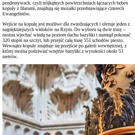
pendentywach, czyli trójkątnych powierzchniach łączących bęben
kopuły z filarami, znajdują się mozaiki przedstawiające czterech
Ewangelistów.
Wejście na kopułę jest możliwe dla zwiedzających i oferuje jeden z
najpiękniejszych widoków na Rzym. Do wyboru są dwie trasy –
można wjechać windą na poziom dachu bazyliki i stamtąd pokonać
320 stopni na szczyt, lub przejść całą trasę 551 schodów pieszo.
Wewnątrz kopuły znajduje się przejście po galerii wewnętrznej, z
której można podziwiać wnętrze bazyliki z wysokości około 53
metrów.