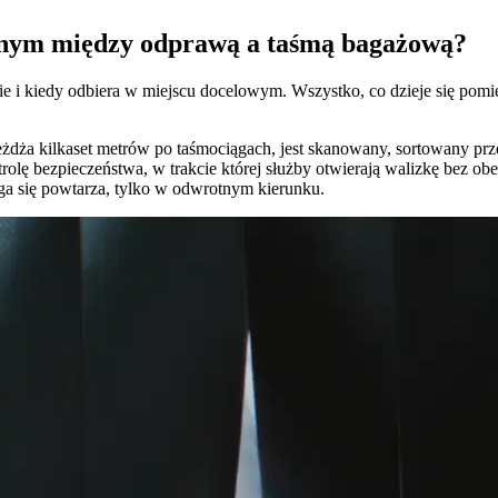
wanym między odprawą a taśmą bagażową?
wie i kiedy odbiera w miejscu docelowym. Wszystko, co dzieje się po
eżdża kilkaset metrów po taśmociągach, jest skanowany, sortowany pr
lę bezpieczeństwa, w trakcie której służby otwierają walizkę bez obec
roga się powtarza, tylko w odwrotnym kierunku.