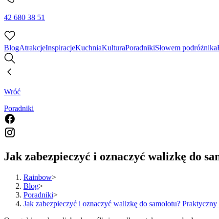
42 680 38 51
Blog
Atrakcje
Inspiracje
Kuchnia
Kultura
Poradniki
Słowem podróżnika
Wróć
Poradniki
Jak zabezpieczyć i oznaczyć walizkę do s
Rainbow
>
Blog
>
Poradniki
>
Jak zabezpieczyć i oznaczyć walizkę do samolotu? Praktyczny