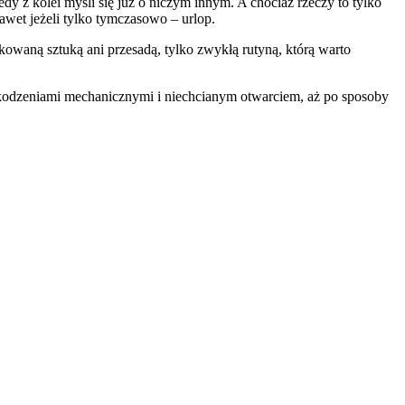
 z kolei myśli się już o niczym innym. A chociaż rzeczy to tylko
nawet jeżeli tylko tymczasowo – urlop.
kowaną sztuką ani przesadą, tylko zwykłą rutyną, którą warto
zkodzeniami mechanicznymi i niechcianym otwarciem, aż po sposoby