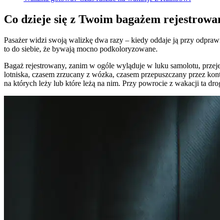
Co dzieje się z Twoim bagażem rejestro
Pasażer widzi swoją walizkę dwa razy – kiedy oddaje ją przy odpra
to do siebie, że bywają mocno podkoloryzowane.
Bagaż rejestrowany, zanim w ogóle wyląduje w luku samolotu, przej
lotniska, czasem zrzucany z wózka, czasem przepuszczany przez kontro
na których leży lub które leżą na nim. Przy powrocie z wakacji ta d