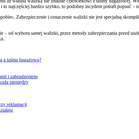
u aż własna walizka nie zniknie człowiekowi z taśmy bagażowej. Wtedy
i i to najczęściej bardzo szybko, to podobny incydent potrafi popsuć – 
biec. Zabezpieczenie i oznaczenie walizki nie jest specjalną skompli
ie – od wyboru samej walizki, przez metody zabezpieczania przed us
ka.
ą a taśmą bagażową?
ami i zabrudzeniem
zkoda pieniędzy
rzy reklamacji
ziałają