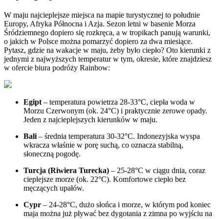
W maju najcieplejsze miejsca na mapie turystycznej to południe
Europy, Afryka Północna i Azja. Sezon letni w basenie Morza
Śródziemnego dopiero się rozkręca, a w tropikach panują warunki,
o jakich w Polsce można pomarzyć dopiero za dwa miesiące.
Pytasz, gdzie na wakacje w maju, żeby było ciepło? Oto kierunki z
jednymi z najwyższych temperatur w tym, okresie, które znajdziesz
w ofercie biura podróży Rainbow:
Egipt
– temperatura powietrza 28-33°C, ciepła woda w
Morzu Czerwonym (ok. 24°C) i praktycznie zerowe opady.
Jeden z najcieplejszych kierunków w maju.
Bali
– średnia temperatura 30-32°C. Indonezyjska wyspa
wkracza właśnie w porę suchą, co oznacza stabilną,
słoneczną pogodę.
Turcja (Riwiera Turecka)
– 25-28°C w ciągu dnia, coraz
cieplejsze morze (ok. 22°C). Komfortowe ciepło bez
męczących upałów.
Cypr
– 24-28°C, dużo słońca i morze, w którym pod koniec
maja można już pływać bez dygotania z zimna po wyjściu na