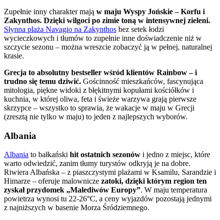
Zupełnie inny charakter mają
w maju Wyspy Jońskie – Korfu i
Zakynthos. Dzięki wilgoci po zimie toną w intensywnej zieleni.
Słynna plaża Navagio na Zakynthos
bez setek łodzi
wycieczkowych i tłumów to zupełnie inne doświadczenie niż w
szczycie sezonu – można wreszcie zobaczyć ją w pełnej, naturalnej
krasie.
Grecja to absolutny bestseller wśród klientów Rainbow – i
trudno się temu dziwić.
Gościnność mieszkańców, fascynująca
mitologia, piękne widoki z błękitnymi kopułami kościółków i
kuchnia, w której oliwa, feta i świeże warzywa grają pierwsze
skrzypce – wszystko to sprawia, że wakacje w maju w Grecji
(zresztą nie tylko w maju) to jeden z najlepszych wyborów.
Albania
Albania
to bałkański
hit ostatnich sezonów
i jedno z miejsc, które
warto odwiedzić, zanim tłumy turystów odkryją je na dobre.
Riwiera Albańska – z piaszczystymi plażami w Ksamilu, Sarandzie i
Himarze – oferuje malownicze
zatoki, dzięki którym region ten
zyskał przydomek „Malediwów Europy”
. W maju temperatura
powietrza wynosi tu 22-26°C, a ceny wyjazdów pozostają jednymi
z najniższych w basenie Morza Śródziemnego.