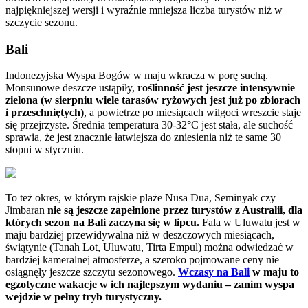
najpiękniejszej wersji i wyraźnie mniejsza liczba turystów niż w
szczycie sezonu.
Bali
Indonezyjska Wyspa Bogów w maju wkracza w porę suchą.
Monsunowe deszcze ustąpiły,
roślinność jest jeszcze intensywnie
zielona (w sierpniu wiele tarasów ryżowych jest już po zbiorach
i przeschniętych)
, a powietrze po miesiącach wilgoci wreszcie staje
się przejrzyste. Średnia temperatura 30-32°C jest stała, ale suchość
sprawia, że jest znacznie łatwiejsza do zniesienia niż te same 30
stopni w styczniu.
To też okres, w którym rajskie plaże Nusa Dua, Seminyak czy
Jimbaran
nie są jeszcze zapełnione przez turystów z Australii, dla
których sezon na Bali zaczyna się w lipcu.
Fala w Uluwatu jest w
maju bardziej przewidywalna niż w deszczowych miesiącach,
świątynie (Tanah Lot, Uluwatu, Tirta Empul) można odwiedzać w
bardziej kameralnej atmosferze, a szeroko pojmowane ceny nie
osiągnęły jeszcze szczytu sezonowego.
Wczasy na Bali
w maju to
egzotyczne wakacje w ich najlepszym wydaniu – zanim wyspa
wejdzie w pełny tryb turystyczny.