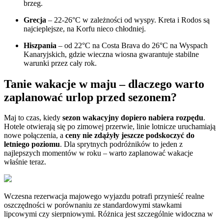
brzeg.
Grecja
– 22-26°C w zależności od wyspy. Kreta i Rodos są
najcieplejsze, na Korfu nieco chłodniej.
Hiszpania
– od 22°C na Costa Brava do 26°C na Wyspach
Kanaryjskich, gdzie wieczna wiosna gwarantuje stabilne
warunki przez cały rok.
Tanie wakacje w maju – dlaczego warto
zaplanować urlop przed sezonem?
Maj to czas, kiedy
sezon wakacyjny dopiero nabiera rozpędu
.
Hotele otwierają się po zimowej przerwie, linie lotnicze uruchamiają
nowe połączenia, a
ceny nie zdążyły jeszcze podskoczyć do
letniego poziomu
. Dla sprytnych podróżników to jeden z
najlepszych momentów w roku – warto zaplanować wakacje
właśnie teraz.
Wczesna rezerwacja majowego wyjazdu potrafi przynieść realne
oszczędności w porównaniu ze standardowymi stawkami
lipcowymi czy sierpniowymi. Różnica jest szczególnie widoczna w