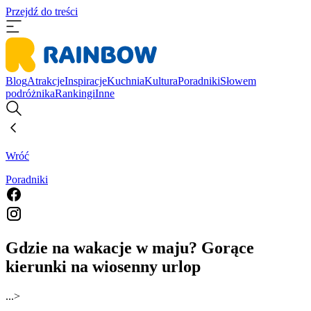
Przejdź do treści
Blog
Atrakcje
Inspiracje
Kuchnia
Kultura
Poradniki
Słowem
podróżnika
Rankingi
Inne
Wróć
Poradniki
Gdzie na wakacje w maju? Gorące
kierunki na wiosenny urlop
...
>