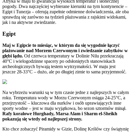
Afryka w maju to gwarancja wysokich temperatur i słonecznej
pogody. Dwa najczęściej wybierane kierunki na tym kontynencie –
Egipt i Tunezja – oferują zupełnie odmienne doświadczenia, ale oba
sprawdzą się zarówno na tydzień plażowania z rajskimi widokami,
jak i na aktywne zwiedzanie.
Egipt
Maj w Egipcie to miesiąc, w którym da się wygodnie łączyć
plażowanie nad Morzem Czerwonym i zwiedzanie zabytków w
głębi lądu.
Od czerwca temperatury w Dolinie Nilu przekraczają
40°C i wielogodzinne spacery po odsłoniętych stanowiskach
archeologicznych bywają testem wytrzymałości. W maju jest
jeszcze 28-33°C – dużo, ale po długiej zimie to sama przyjemność.
Na wybrzeżu warunki są w tym czasie jedne z najlepszych w całym
roku. Temperatura wody w Morzu Czerwonym osiąga 24-25°C, a
przejrzystość – kluczowa dla nurków i osób uprawiających inne
sporty wodne – jest w maju wyjątkowa, bo sezon sztormów minął.
Rafy koralowe Hurghady, Marsa Alam i Sharm el-Sheikh
pokazują się wtedy od najlepszej strony.
Kto chce zobaczyć Piramidy w Gizie, Dolinę Królów czy świątynię