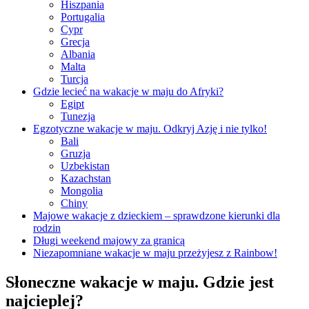
Hiszpania
Portugalia
Cypr
Grecja
Albania
Malta
Turcja
Gdzie lecieć na wakacje w maju do Afryki?
Egipt
Tunezja
Egzotyczne wakacje w maju. Odkryj Azję i nie tylko!
Bali
Gruzja
Uzbekistan
Kazachstan
Mongolia
Chiny
Majowe wakacje z dzieckiem – sprawdzone kierunki dla
rodzin
Długi weekend majowy za granicą
Niezapomniane wakacje w maju przeżyjesz z Rainbow!
Słoneczne wakacje w maju. Gdzie jest
najcieplej?