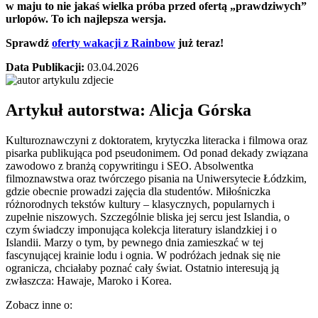
w maju to nie jakaś wielka próba przed ofertą „prawdziwych”
urlopów. To ich najlepsza wersja.
Sprawdź
oferty wakacji z Rainbow
już teraz!
Data Publikacji:
03.04.2026
Artykuł autorstwa: Alicja
Górska
Kulturoznawczyni z doktoratem, krytyczka literacka i filmowa oraz
pisarka publikująca pod pseudonimem. Od ponad dekady związana
zawodowo z branżą copywritingu i SEO. Absolwentka
filmoznawstwa oraz twórczego pisania na Uniwersytecie Łódzkim,
gdzie obecnie prowadzi zajęcia dla studentów. Miłośniczka
różnorodnych tekstów kultury – klasycznych, popularnych i
zupełnie niszowych. Szczególnie bliska jej sercu jest Islandia, o
czym świadczy imponująca kolekcja literatury islandzkiej i o
Islandii. Marzy o tym, by pewnego dnia zamieszkać w tej
fascynującej krainie lodu i ognia. W podróżach jednak się nie
ogranicza, chciałaby poznać cały świat. Ostatnio interesują ją
zwłaszcza: Hawaje, Maroko i Korea.
Zobacz inne o: