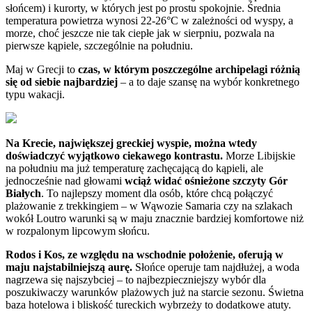
słońcem) i kurorty, w których jest po prostu spokojnie. Średnia
temperatura powietrza wynosi 22-26°C w zależności od wyspy, a
morze, choć jeszcze nie tak ciepłe jak w sierpniu, pozwala na
pierwsze kąpiele, szczególnie na południu.
Maj w Grecji to
czas, w którym poszczególne archipelagi różnią
się od siebie najbardziej
– a to daje szansę na wybór konkretnego
typu wakacji.
Na Krecie, największej greckiej wyspie, można wtedy
doświadczyć wyjątkowo ciekawego kontrastu.
Morze Libijskie
na południu ma już temperaturę zachęcającą do kąpieli, ale
jednocześnie nad głowami
wciąż widać ośnieżone szczyty Gór
Białych
. To najlepszy moment dla osób, które chcą połączyć
plażowanie z trekkingiem – w Wąwozie Samaria czy na szlakach
wokół Loutro warunki są w maju znacznie bardziej komfortowe niż
w rozpalonym lipcowym słońcu.
Rodos i Kos, ze względu na wschodnie położenie, oferują w
maju najstabilniejszą aurę.
Słońce operuje tam najdłużej, a woda
nagrzewa się najszybciej – to najbezpieczniejszy wybór dla
poszukiwaczy warunków plażowych już na starcie sezonu. Świetna
baza hotelowa i bliskość tureckich wybrzeży to dodatkowe atuty.