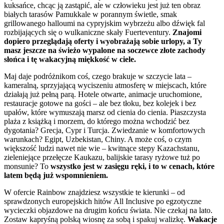
kuksańce, chcąc ją zastąpić, ale w człowieku jest już ten obraz
białych tarasów Pamukkale w porannym świetle, smak
grillowanego halloumi na cypryjskim wybrzeżu albo dźwięk fal
rozbijających się o wulkaniczne skały Fuerteventury.
Znajomi
dopiero przeglądają oferty i wyobrażają sobie urlopy, a Ty
masz jeszcze na świeżo wypalone na soczewce złote zachody
słońca i tę wakacyjną miękkość w ciele.
Maj daje podróżnikom coś, czego brakuje w szczycie lata –
kameralną, sprzyjającą wyciszeniu atmosferę w miejscach, które
działają już pełną parą. Hotele otwarte, animacje uruchomione,
restauracje gotowe na gości – ale bez tłoku, bez kolejek i bez
upałów, które wymuszają marsz od cienia do cienia. Piaszczysta
plaża z książką i morzem, do którego można wchodzić bez
dygotania? Grecja, Cypr i Turcja. Zwiedzanie w komfortowych
warunkach? Egipt, Uzbekistan, Chiny. A może coś, o czym
większość ludzi nawet nie wie – kwitnące stepy Kazachstanu,
zieleniejące przełęcze Kaukazu, balijskie tarasy ryżowe tuż po
monsunie? To
wszystko jest w zasięgu ręki, i to w cenach, które
latem będą już wspomnieniem.
W ofercie Rainbow znajdziesz wszystkie te kierunki – od
sprawdzonych europejskich hitów All Inclusive po egzotyczne
wycieczki objazdowe na drugim końcu świata. Nie czekaj na lato.
Zostaw kapryśną polską wiosnę za sobą i spakuj walizkę.
Wakacje