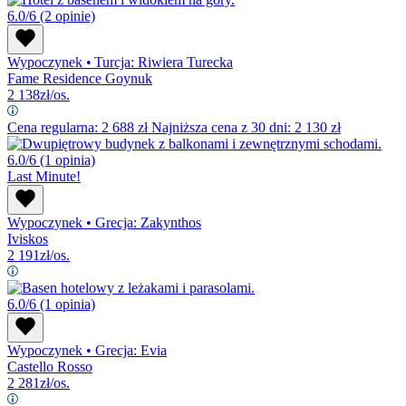
6.0/6
(2 opinie)
Wypoczynek
•
Turcja: Riwiera Turecka
Fame Residence Goynuk
2 138
zł/os.
Cena regularna:
2 688
zł
Najniższa cena z 30 dni: 2 130 zł
6.0/6
(1 opinia)
Last Minute!
Wypoczynek
•
Grecja: Zakynthos
Iviskos
2 191
zł/os.
6.0/6
(1 opinia)
Wypoczynek
•
Grecja: Evia
Castello Rosso
2 281
zł/os.