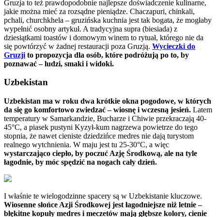
Gruzja to też prawdopodobnie najlepsze doświadczenie kulinarne,
jakie można mieć za rozsądne pieniądze. Chaczapuri, chinkali,
pchali, churchkhela – gruzińska kuchnia jest tak bogata, że mogłaby
wypełnić osobny artykuł. A tradycyjna supra (biesiada) z
dziesiątkami toastów i domowym winem to rytuał, którego nie da
się powtórzyć w żadnej restauracji poza Gruzją.
Wycieczki do
Gruzji
to propozycja dla osób, które podróżują po to, by
poznawać – ludzi, smaki i widoki.
Uzbekistan
Uzbekistan ma w roku dwa krótkie okna pogodowe, w których
da się go komfortowo zwiedzać – wiosnę i wczesną jesień.
Latem
temperatury w Samarkandzie, Bucharze i Chiwie przekraczają 40-
45°C, a piasek pustyni Kyzył-kum nagrzewa powietrze do tego
stopnia, że nawet cieniste dziedzińce medres nie dają turystom
realnego wytchnienia. W maju jest tu 25-30°C, a więc
wystarczająco ciepło, by poczuć Azję Środkową, ale na tyle
łagodnie, by móc spędzić na nogach cały dzień.
I właśnie te wielogodzinne spacery są w Uzbekistanie kluczowe.
Wiosenne słońce Azji Środkowej jest łagodniejsze niż letnie –
błękitne kopuły medres i meczetów mają głębsze kolory, cienie