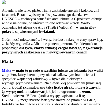
Albania to nie tylko plaże. Tirana zaskakuje energią i kolorowymi
fasadami, Berat – wpisany na listę światowego dziedzictwa
UNESCO – zachwyca osmańską architekturą, a Gjirokastra oferuje
widoki na dolinę, od których trudno oderwać wzrok. Warto
odwiedzić też albańskie Alpy (Theth i Valbona) –
w maju góry
pokryte są wiosennymi kwiatami.
Gościnność mieszkańców i wciąż bardzo atrakcyjne ceny sprawiają,
że każdy wyjeżdża z Albanii z planem powrotu. Ten kierunek to
propozycja
dla tych, którzy szukają czegoś nowego, z gwarancją
pozytywnych zaskoczeń i w niewygórowanych cenach.
Malta
Malta
w maju to przede wszystkim luksus zwiedzania bez walki
z upałem
, który latem – przy niemal całkowitym braku cienia i
specyfice wapiennej zabudowy – bywa dla niektórych
wymagającym wyzwaniem. Na niewielkiej powierzchni (mniejszej
od np. Łodzi)
skumulowano taką liczbę atrakcji turystycznych,
że wyspę można traktować jak jedno ogromne muzeum
.
Średniowieczna Valletta (stolica wyspy, wpisana na listę
UNESCO), megalityczne świątynie starsze od piramid w Gizie,
fortyfikacje Joannitów i kościoły, z których co drugi ołtarz mógłby