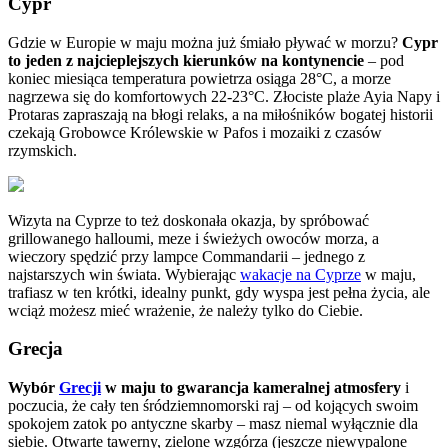
Cypr
Gdzie w Europie w maju można już śmiało pływać w morzu?
Cypr
to jeden z najcieplejszych kierunków na kontynencie
– pod
koniec miesiąca temperatura powietrza osiąga 28°C, a morze
nagrzewa się do komfortowych 22-23°C. Złociste plaże Ayia Napy i
Protaras zapraszają na błogi relaks, a na miłośników bogatej historii
czekają Grobowce Królewskie w Pafos i mozaiki z czasów
rzymskich.
Wizyta na Cyprze to też doskonała okazja, by spróbować
grillowanego halloumi, meze i świeżych owoców morza, a
wieczory spędzić przy lampce Commandarii – jednego z
najstarszych win świata. Wybierając
wakacje na Cyprze
w maju,
trafiasz w ten krótki, idealny punkt, gdy wyspa jest pełna życia, ale
wciąż możesz mieć wrażenie, że należy tylko do Ciebie.
Grecja
Wybór
Grecji
w maju to gwarancja kameralnej atmosfery
i
poczucia, że cały ten śródziemnomorski raj – od kojących swoim
spokojem zatok po antyczne skarby – masz niemal wyłącznie dla
siebie. Otwarte tawerny, zielone wzgórza (jeszcze niewypalone