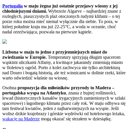
Portugalia
w maju żegna już ostatnie przejawy wiosny z jej
chłodniejszymi dniami.
Wybrzeże Algarve – najbardziej znane z
rozległych, piaszczystych plaż otoczonych rudymi klifami – o tej
porze roku można mieć niemal wyłącznie dla siebie. To pora, w
której południe kraju ma już 22-25°C, a woda w oceanie, choć
nadal orzeźwiająca, pozwala na pierwsze kąpiele.
Lizbona w maju to jedno z przyjemniejszych miast do
zwiedzania w Europie.
Temperatury sprzyjają długim spacerom
wąskimi uliczkami Alfamy, a kwitnące jakarandy zmieniają miasto
w fioletowy ogród. Porto z kolei zachwyca nie tylko architekturą
nad Douro i bogatą historią, ale też winnicami w dolinie rzeki, które
warto odwiedzić właśnie na wiosnę.
Osobna
propozycja dla miłośników przyrody to Madera –
portugalska wyspa na Atlantyku
, znana z bujnej roślinności,
lewad (historycznych kanałów irygacyjnych zamienionych w szlaki
spacerowe) i łagodnego klimatu przez cały rok. W maju odbywa się
tam festiwal kwiatów, jeden z najbarwniejszych na wyspie. Jeśli
wolisz dzikie krajobrazy i górskie wędrówki od hotelowego leżaka,
wakacje na Maderze
mogą okazać się strzałem w dziesiątkę.