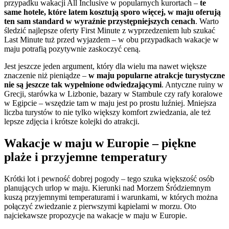
przypadku wakacji All Inclusive w popularnych kurortach –
te
same hotele, które latem kosztują sporo więcej, w maju oferują
ten sam standard w wyraźnie przystępniejszych cenach
. Warto
śledzić najlepsze oferty First Minute z wyprzedzeniem lub szukać
Last Minute tuż przed wyjazdem – w obu przypadkach wakacje w
maju potrafią pozytywnie zaskoczyć ceną.
Jest jeszcze jeden argument, który dla wielu ma nawet większe
znaczenie niż pieniądze –
w maju popularne atrakcje turystyczne
nie są jeszcze tak wypełnione odwiedzającymi
. Antyczne ruiny w
Grecji, starówka w Lizbonie, bazary w Stambule czy rafy koralowe
w Egipcie – wszędzie tam w maju jest po prostu luźniej. Mniejsza
liczba turystów to nie tylko większy komfort zwiedzania, ale też
lepsze zdjęcia i krótsze kolejki do atrakcji.
Wakacje w maju w Europie – piękne
plaże i przyjemne temperatury
Krótki lot i pewność dobrej pogody – tego szuka większość osób
planujących urlop w maju. Kierunki nad Morzem Śródziemnym
kuszą przyjemnymi temperaturami i warunkami, w których można
połączyć zwiedzanie z pierwszymi kąpielami w morzu. Oto
najciekawsze propozycje na wakacje w maju w Europie.