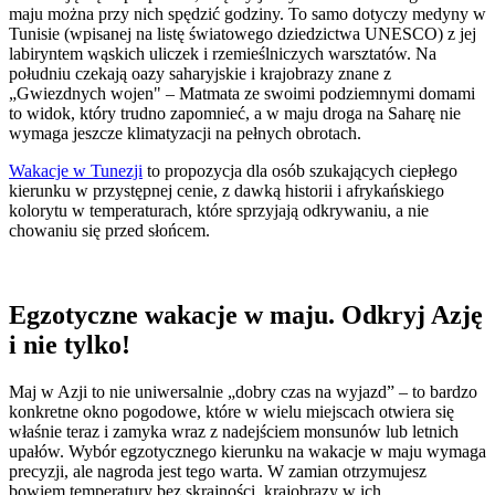
maju można przy nich spędzić godziny. To samo dotyczy medyny w
Tunisie (wpisanej na listę światowego dziedzictwa UNESCO) z jej
labiryntem wąskich uliczek i rzemieślniczych warsztatów. Na
południu czekają oazy saharyjskie i krajobrazy znane z
„Gwiezdnych wojen" – Matmata ze swoimi podziemnymi domami
to widok, który trudno zapomnieć, a w maju droga na Saharę nie
wymaga jeszcze klimatyzacji na pełnych obrotach.
Wakacje w Tunezji
to propozycja dla osób szukających ciepłego
kierunku w przystępnej cenie, z dawką historii i afrykańskiego
kolorytu w temperaturach, które sprzyjają odkrywaniu, a nie
chowaniu się przed słońcem.
Egzotyczne wakacje w maju. Odkryj Azję
i nie tylko!
Maj w Azji to nie uniwersalnie „dobry czas na wyjazd” – to bardzo
konkretne okno pogodowe, które w wielu miejscach otwiera się
właśnie teraz i zamyka wraz z nadejściem monsunów lub letnich
upałów. Wybór egzotycznego kierunku na wakacje w maju wymaga
precyzji, ale nagroda jest tego warta. W zamian otrzymujesz
bowiem temperatury bez skrajności, krajobrazy w ich