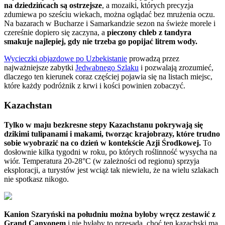
na dziedzińcach są ostrzejsze
, a mozaiki, których precyzja
zdumiewa po sześciu wiekach, można oglądać bez mrużenia oczu.
Na bazarach w Bucharze i Samarkandzie sezon na świeże morele i
czereśnie dopiero się zaczyna, a
pieczony chleb z tandyra
smakuje najlepiej, gdy nie trzeba go popijać litrem wody.
Wycieczki objazdowe po Uzbekistanie
prowadzą przez
najważniejsze zabytki
Jedwabnego Szlaku
i pozwalają zrozumieć,
dlaczego ten kierunek coraz częściej pojawia się na listach miejsc,
które każdy podróżnik z krwi i kości powinien zobaczyć.
Kazachstan
Tylko w maju bezkresne stepy Kazachstanu pokrywają się
dzikimi tulipanami i makami, tworząc krajobrazy, które trudno
sobie wyobrazić na co dzień w kontekście Azji Środkowej.
To
dosłownie kilka tygodni w roku, po których roślinność wysycha na
wiór. Temperatura 20-28°C (w zależności od regionu) sprzyja
eksploracji, a turystów jest wciąż tak niewielu, że na wielu szlakach
nie spotkasz nikogo.
Kanion Szaryński na południu można byłoby wręcz zestawić z
Grand Canyonem
i nie byłaby to przesada, choć ten kazachski ma