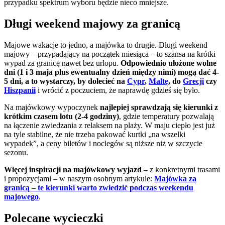
przypadku spektrum wyboru będzie nieco mniejsze.
Długi weekend majowy za granicą
Majowe wakacje to jedno, a majówka to drugie. Długi weekend
majowy – przypadający na początek miesiąca – to szansa na krótki
wypad za granicę nawet bez urlopu.
Odpowiednio ułożone wolne
dni (1 i 3 maja plus ewentualny dzień między nimi) mogą dać 4-
5 dni, a to wystarczy, by dolecieć na
Cypr
,
Maltę
, do
Grecji
czy
Hiszpanii
i wrócić z poczuciem, że naprawdę gdzieś się było.
Na majówkowy wypoczynek
najlepiej sprawdzają się kierunki z
krótkim czasem lotu (2-4 godziny)
, gdzie temperatury pozwalają
na łączenie zwiedzania z relaksem na plaży. W maju ciepło jest już
na tyle stabilne, że nie trzeba pakować kurtki „na wszelki
wypadek”, a ceny biletów i noclegów są niższe niż w szczycie
sezonu.
Więcej inspiracji na majówkowy wyjazd
– z konkretnymi trasami
i propozycjami – w naszym osobnym artykule:
Majówka za
granicą – te kierunki warto zwiedzić podczas weekendu
majowego
.
Polecane wycieczki