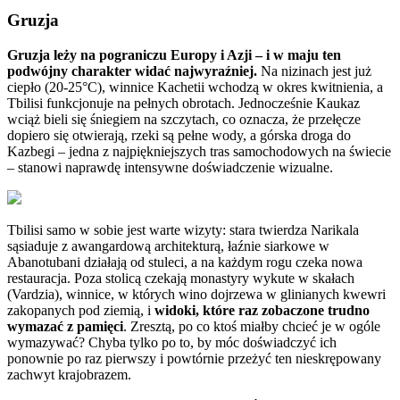
Gruzja
Gruzja leży na pograniczu Europy i Azji – i w maju ten
podwójny charakter widać najwyraźniej.
Na nizinach jest już
ciepło (20-25°C), winnice Kachetii wchodzą w okres kwitnienia, a
Tbilisi funkcjonuje na pełnych obrotach. Jednocześnie Kaukaz
wciąż bieli się śniegiem na szczytach, co oznacza, że przełęcze
dopiero się otwierają, rzeki są pełne wody, a górska droga do
Kazbegi – jedna z najpiękniejszych tras samochodowych na świecie
– stanowi naprawdę intensywne doświadczenie wizualne.
Tbilisi samo w sobie jest warte wizyty: stara twierdza Narikala
sąsiaduje z awangardową architekturą, łaźnie siarkowe w
Abanotubani działają od stuleci, a na każdym rogu czeka nowa
restauracja. Poza stolicą czekają monastyry wykute w skałach
(Vardzia), winnice, w których wino dojrzewa w glinianych kwewri
zakopanych pod ziemią, i
widoki, które raz zobaczone trudno
wymazać z pamięci
. Zresztą, po co ktoś miałby chcieć je w ogóle
wymazywać? Chyba tylko po to, by móc doświadczyć ich
ponownie po raz pierwszy i powtórnie przeżyć ten nieskrępowany
zachwyt krajobrazem.