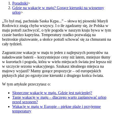
Poradniki
>
Gdzie na wakacje w maju? Gorące kierunki na wiosenny
urlop
>
„To był maj, pachniała Saska Kępa...” – słowa tej piosenki Maryli
Rodowicz znają chyba wszyscy. I o ile zgadzamy się, że Polska w
maju potrafi zachwycić, o tyle pogoda w naszym kraju bywa w tym
czasie bardzo kapryśna. Temperatury rzadko pozwalają na
beztroskie plażowanie, a słońce potrafi schować się za chmurami na
cały tydzień.
Zagraniczne wakacje w maju to jeden z najlepszych pomysłów na
naładowanie baterii – korzystniejsze ceny niż latem, mniejsze tłumy
w kurortach i pogoda, która w wielu miejscach świata jest lepsza niż
w szczycie sezonu wakacyjnego. Szukasz idealnego miejsca na
majowy wyjazd? Mamy gorące propozycje – od europejskich
pięknych plaż po egzotyczne kierunki z drugiego końca świata.
W tym artykule przeczytasz o:
Słoneczne wakacje w maju. Gdzie jest najcieplej?
Tanie wakacje w maju – dlaczego warto zaplanować urlop
przed sezonem?
Wakacje w maju w Europie – piękne plaże i przyjemne
temperatury