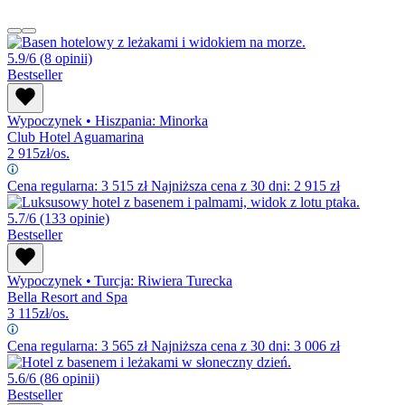
5.9/6
(8 opinii)
Bestseller
Wypoczynek
•
Hiszpania: Minorka
Club Hotel Aguamarina
2 915
zł/os.
Cena regularna:
3 515
zł
Najniższa cena z 30 dni: 2 915 zł
5.7/6
(133 opinie)
Bestseller
Wypoczynek
•
Turcja: Riwiera Turecka
Bella Resort and Spa
3 115
zł/os.
Cena regularna:
3 565
zł
Najniższa cena z 30 dni: 3 006 zł
5.6/6
(86 opinii)
Bestseller