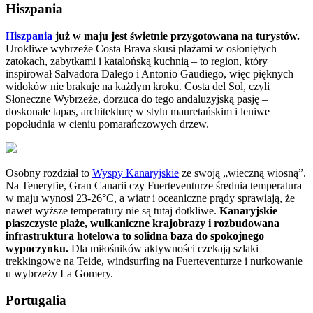
Hiszpania
Hiszpania
już w maju jest świetnie przygotowana na turystów.
Urokliwe wybrzeże Costa Brava skusi plażami w osłoniętych
zatokach, zabytkami i katalońską kuchnią – to region, który
inspirował Salvadora Dalego i Antonio Gaudiego, więc pięknych
widoków nie brakuje na każdym kroku. Costa del Sol, czyli
Słoneczne Wybrzeże, dorzuca do tego andaluzyjską pasję –
doskonałe tapas, architekturę w stylu mauretańskim i leniwe
popołudnia w cieniu pomarańczowych drzew.
Osobny rozdział to
Wyspy Kanaryjskie
ze swoją „wieczną wiosną”.
Na Teneryfie, Gran Canarii czy Fuerteventurze średnia temperatura
w maju wynosi 23-26°C, a wiatr i oceaniczne prądy sprawiają, że
nawet wyższe temperatury nie są tutaj dotkliwe.
Kanaryjskie
piaszczyste plaże, wulkaniczne krajobrazy i rozbudowana
infrastruktura hotelowa to solidna baza do spokojnego
wypoczynku.
Dla miłośników aktywności czekają szlaki
trekkingowe na Teide, windsurfing na Fuerteventurze i nurkowanie
u wybrzeży La Gomery.
Portugalia