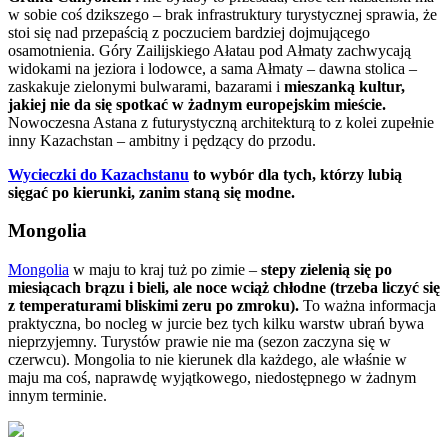
w sobie coś dzikszego – brak infrastruktury turystycznej sprawia, że
stoi się nad przepaścią z poczuciem bardziej dojmującego
osamotnienia. Góry Zailijskiego Ałatau pod Ałmaty zachwycają
widokami na jeziora i lodowce, a sama Ałmaty – dawna stolica –
zaskakuje zielonymi bulwarami, bazarami i
mieszanką kultur,
jakiej nie da się spotkać w żadnym europejskim mieście.
Nowoczesna Astana z futurystyczną architekturą to z kolei zupełnie
inny Kazachstan – ambitny i pędzący do przodu.
Wycieczki do Kazachstanu
to wybór dla tych, którzy lubią
sięgać po kierunki, zanim staną się modne.
Mongolia
Mongolia
w maju to kraj tuż po zimie –
stepy zielenią się po
miesiącach brązu i bieli, ale noce wciąż chłodne (trzeba liczyć się
z temperaturami bliskimi zeru po zmroku).
To ważna informacja
praktyczna, bo nocleg w jurcie bez tych kilku warstw ubrań bywa
nieprzyjemny. Turystów prawie nie ma (sezon zaczyna się w
czerwcu). Mongolia to nie kierunek dla każdego, ale właśnie w
maju ma coś, naprawdę wyjątkowego, niedostępnego w żadnym
innym terminie.