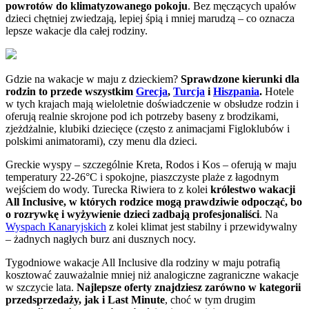
powrotów do klimatyzowanego pokoju
. Bez męczących upałów
dzieci chętniej zwiedzają, lepiej śpią i mniej marudzą – co oznacza
lepsze wakacje dla całej rodziny.
Gdzie na wakacje w maju z dzieckiem?
Sprawdzone kierunki dla
rodzin to przede wszystkim
Grecja
,
Turcja
i
Hiszpania
.
Hotele
w tych krajach mają wieloletnie doświadczenie w obsłudze rodzin i
oferują realnie skrojone pod ich potrzeby baseny z brodzikami,
zjeżdżalnie, klubiki dziecięce (często z animacjami Figloklubów i
polskimi animatorami), czy menu dla dzieci.
Greckie wyspy – szczególnie Kreta, Rodos i Kos – oferują w maju
temperatury 22-26°C i spokojne, piaszczyste plaże z łagodnym
wejściem do wody. Turecka Riwiera to z kolei
królestwo wakacji
All Inclusive, w których rodzice mogą prawdziwie odpocząć, bo
o rozrywkę i wyżywienie dzieci zadbają profesjonaliści
. Na
Wyspach Kanaryjskich
z kolei klimat jest stabilny i przewidywalny
– żadnych nagłych burz ani dusznych nocy.
Tygodniowe wakacje All Inclusive dla rodziny w maju potrafią
kosztować zauważalnie mniej niż analogiczne zagraniczne wakacje
w szczycie lata.
Najlepsze oferty znajdziesz zarówno w kategorii
przedsprzedaży, jak i Last Minute
, choć w tym drugim