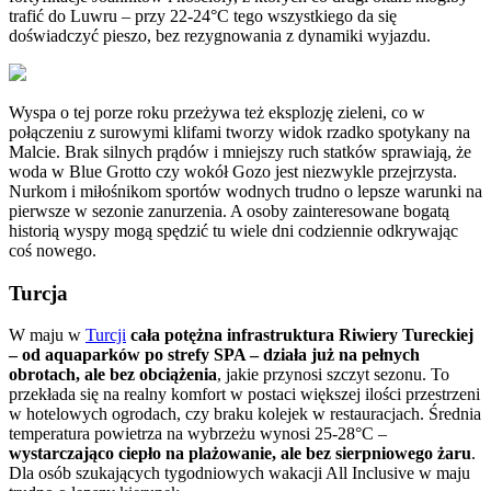
trafić do Luwru – przy 22-24°C tego wszystkiego da się
doświadczyć pieszo, bez rezygnowania z dynamiki wyjazdu.
Wyspa o tej porze roku przeżywa też eksplozję zieleni, co w
połączeniu z surowymi klifami tworzy widok rzadko spotykany na
Malcie. Brak silnych prądów i mniejszy ruch statków sprawiają, że
woda w Blue Grotto czy wokół Gozo jest niezwykle przejrzysta.
Nurkom i miłośnikom sportów wodnych trudno o lepsze warunki na
pierwsze w sezonie zanurzenia. A osoby zainteresowane bogatą
historią wyspy mogą spędzić tu wiele dni codziennie odkrywając
coś nowego.
Turcja
W maju w
Turcji
cała potężna infrastruktura Riwiery Tureckiej
– od aquaparków po strefy SPA – działa już na pełnych
obrotach, ale bez obciążenia
, jakie przynosi szczyt sezonu. To
przekłada się na realny komfort w postaci większej ilości przestrzeni
w hotelowych ogrodach, czy braku kolejek w restauracjach. Średnia
temperatura powietrza na wybrzeżu wynosi 25-28°C –
wystarczająco ciepło na plażowanie, ale bez sierpniowego żaru
.
Dla osób szukających tygodniowych wakacji All Inclusive w maju