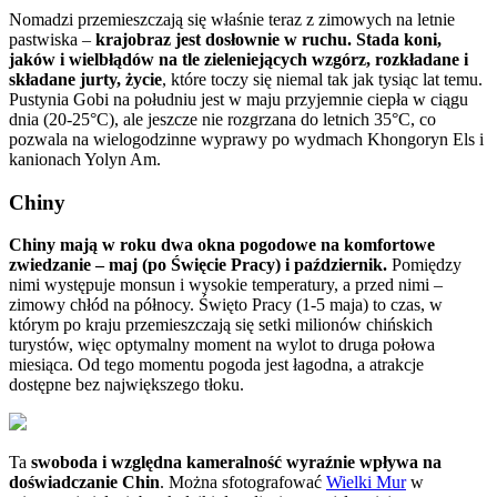
Nomadzi przemieszczają się właśnie teraz z zimowych na letnie
pastwiska –
krajobraz jest dosłownie w ruchu. Stada koni,
jaków i wielbłądów na tle zieleniejących wzgórz, rozkładane i
składane jurty, życie
, które toczy się niemal tak jak tysiąc lat temu.
Pustynia Gobi na południu jest w maju przyjemnie ciepła w ciągu
dnia (20-25°C), ale jeszcze nie rozgrzana do letnich 35°C, co
pozwala na wielogodzinne wyprawy po wydmach Khongoryn Els i
kanionach Yolyn Am.
Chiny
Chiny mają w roku dwa okna pogodowe na komfortowe
zwiedzanie – maj (po Święcie Pracy) i październik.
Pomiędzy
nimi występuje monsun i wysokie temperatury, a przed nimi –
zimowy chłód na północy. Święto Pracy (1-5 maja) to czas, w
którym po kraju przemieszczają się setki milionów chińskich
turystów, więc optymalny moment na wylot to druga połowa
miesiąca. Od tego momentu pogoda jest łagodna, a atrakcje
dostępne bez największego tłoku.
Ta
swoboda i względna kameralność wyraźnie wpływa na
doświadczanie Chin
. Można sfotografować
Wielki Mur
w