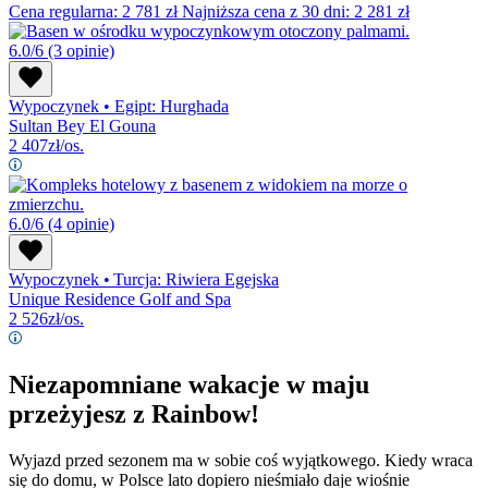
Cena regularna:
2 781
zł
Najniższa cena z 30 dni: 2 281 zł
6.0/6
(3 opinie)
Wypoczynek
•
Egipt: Hurghada
Sultan Bey El Gouna
2 407
zł/os.
6.0/6
(4 opinie)
Wypoczynek
•
Turcja: Riwiera Egejska
Unique Residence Golf and Spa
2 526
zł/os.
Niezapomniane wakacje w maju
przeżyjesz z Rainbow!
Wyjazd przed sezonem ma w sobie coś wyjątkowego. Kiedy wraca
się do domu, w Polsce lato dopiero nieśmiało daje wiośnie