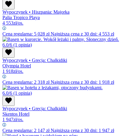
Wypoczynek
•
Hiszpania: Majorka
Palia Tropico Playa
4 553
zł/os.
Cena regularna:
5 028
zł
Najniższa cena z 30 dni: 4 553 zł
6.0/6
(1 opinia)
Wypoczynek
•
Grecja: Chalkidiki
Olympia Hotel
1 918
zł/os.
Cena regularna:
2 318
zł
Najniższa cena z 30 dni: 1 918 zł
6.0/6
(1 opinia)
Wypoczynek
•
Grecja: Chalkidiki
Skentos Hotel
1 947
zł/os.
Cena regularna:
2 147
zł
Najniższa cena z 30 dni: 1 947 zł