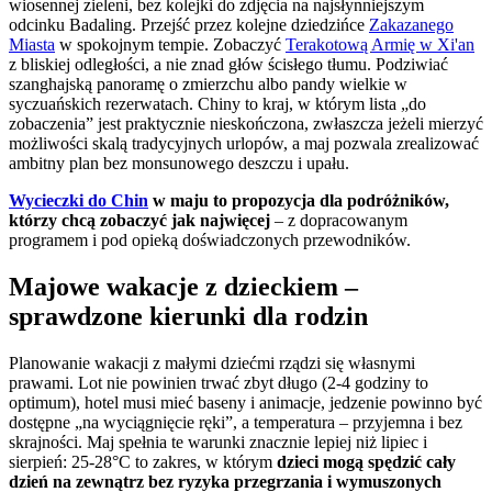
wiosennej zieleni, bez kolejki do zdjęcia na najsłynniejszym
odcinku Badaling. Przejść przez kolejne dziedzińce
Zakazanego
Miasta
w spokojnym tempie. Zobaczyć
Terakotową Armię w Xi'an
z bliskiej odległości, a nie znad głów ścisłego tłumu. Podziwiać
szanghajską panoramę o zmierzchu albo pandy wielkie w
syczuańskich rezerwatach. Chiny to kraj, w którym lista „do
zobaczenia” jest praktycznie nieskończona, zwłaszcza jeżeli mierzyć
możliwości skalą tradycyjnych urlopów, a maj pozwala zrealizować
ambitny plan bez monsunowego deszczu i upału.
Wycieczki do Chin
w maju to propozycja dla podróżników,
którzy chcą zobaczyć jak najwięcej
– z dopracowanym
programem i pod opieką doświadczonych przewodników.
Majowe wakacje z dzieckiem –
sprawdzone kierunki dla rodzin
Planowanie wakacji z małymi dziećmi rządzi się własnymi
prawami. Lot nie powinien trwać zbyt długo (2-4 godziny to
optimum), hotel musi mieć baseny i animacje, jedzenie powinno być
dostępne „na wyciągnięcie ręki”, a temperatura – przyjemna i bez
skrajności. Maj spełnia te warunki znacznie lepiej niż lipiec i
sierpień: 25-28°C to zakres, w którym
dzieci mogą spędzić cały
dzień na zewnątrz bez ryzyka przegrzania i wymuszonych