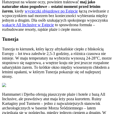
Hatszepsut na własne oczy, powinien traktować
maj jako
naturalne okno pogodowe – ostatni moment przed letnim
żarem
, kiedy
wycieczki objazdowe po Egipcie
łączą zwiedzanie z
wypoczynkiem nad morzem bez konieczności wybierania między
jednym a drugim. Dla osób szukających spokojnego wypoczynku
wakacje All Inclusive w Egipcie
to sprawdzona formuła –
rozbudowane resorty, rajskie plaże i ciepłe morze.
Tunezja
Tunezja to kierunek, który łączy afrykańskie ciepło z bliskością
Europy – lot trwa zaledwie 2,5-3 godziny, a różnica czasowa nie
istnieje. W maju temperatury na wybrzeżu wynoszą 24-28°C, morze
stopniowo się nagrzewa, a wnętrze kraju nie jest jeszcze rozpalone
saharyjskim żarem. To krótkie okno między wiosennym chłodem a
letnimi upałami, w którym Tunezja pokazuje się od najlepszej
strony.
Hammamet i Djerba oferują piaszczyste plaże i hotele z bazą All
Inclusive, ale prawdziwy atut maja leży poza kurortem. Ruiny
Kartaginy pod Tunisem – jedno z najważniejszych stanowisk
archeologicznych w basenie Morza Śródziemnego – latem
zwiedzają się w pośpiechu, między jednym cieniem a drugim. W