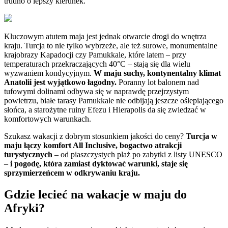
trudno o lepszy kierunek.
Kluczowym atutem maja jest jednak otwarcie drogi do wnętrza
kraju. Turcja to nie tylko wybrzeże, ale też surowe, monumentalne
krajobrazy Kapadocji czy Pamukkale, które latem – przy
temperaturach przekraczających 40°C – stają się dla wielu
wyzwaniem kondycyjnym.
W maju suchy, kontynentalny klimat
Anatolii jest wyjątkowo łagodny.
Poranny lot balonem nad
tufowymi dolinami odbywa się w naprawdę przejrzystym
powietrzu, białe tarasy Pamukkale nie odbijają jeszcze oślepiającego
słońca, a starożytne ruiny Efezu i Hierapolis da się zwiedzać w
komfortowych warunkach.
Szukasz wakacji z dobrym stosunkiem jakości do ceny?
Turcja w
maju łączy komfort All Inclusive, bogactwo atrakcji
turystycznych
– od piaszczystych plaż po zabytki z listy UNESCO
–
i pogodę, która zamiast dyktować warunki, staje się
sprzymierzeńcem w odkrywaniu kraju.
Gdzie lecieć na wakacje w maju do
Afryki?