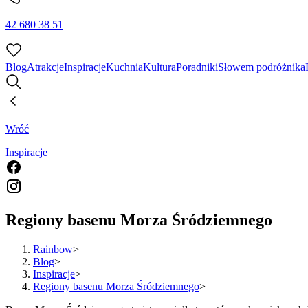
42 680 38 51
Blog
Atrakcje
Inspiracje
Kuchnia
Kultura
Poradniki
Słowem podróżnika
Wróć
Inspiracje
Regiony basenu Morza Śródziemnego
Rainbow
>
Blog
>
Inspiracje
>
Regiony basenu Morza Śródziemnego
>