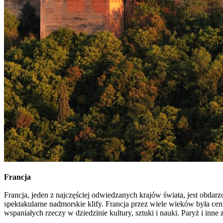
Francja
Francja, jeden z najczęściej odwiedzanych krajów świata, jest obdarz
spektakularne nadmorskie klify. Francja przez wiele wieków była cen
wspaniałych rzeczy w dziedzinie kultury, sztuki i nauki. Paryż i in