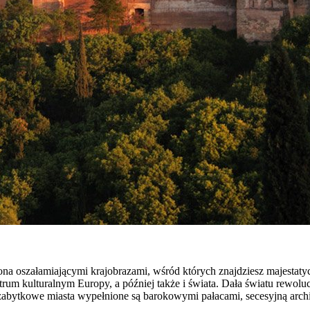
ona oszałamiającymi krajobrazami, wśród których znajdziesz majestatycz
trum kulturalnym Europy, a później także i świata. Dała światu rewolu
ne zabytkowe miasta wypełnione są barokowymi pałacami, secesyjną arch