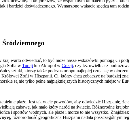
h i zróżnicowanych krajobrazów, ze wspaniałym klimatem i pyszną kuc
ak i bardziej doświadczonego. Wymarzone wakacje spędzą tam rodziny 
a Śródziemnego
który kraj warto odwiedzić, to być może nasze wskazówki pomogą Ci pod
agia Sofia w
Turcji
lub Akropol w
Grecji
, czy też uwielbiasz podróżowa
śnicy sztuki, którzy także podczas urlopu najlepiej czują się w otocz
rólowej Zofii w Hiszpanii. Ci, którzy chcą zobaczyć najbardziej zna
ie są nie tylko pełne najpiękniejszych historycznych miejsc w Europ
przepiękne plaże. Jest tak wiele powodów, aby odwiedzić Hiszpanię, że
uwielbiają zabawę, jak mało który naród na świecie. Różnorodne krajob
ńca i sportów wodnych, ale plaże i morze to nie wszystko. Znajdziesz 
o więcej, różnorodność geograficzna Hiszpanii nadała poszczególnym reg