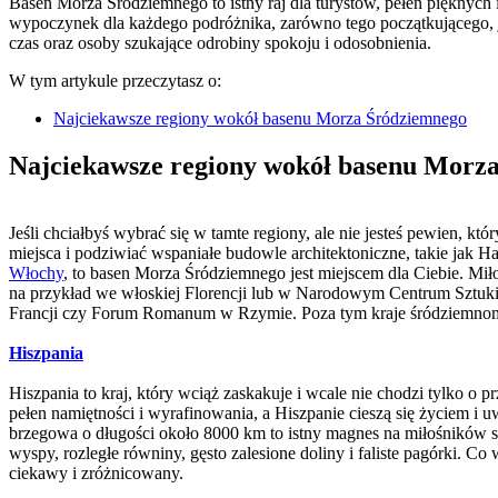
Basen Morza Śródziemnego to istny raj dla turystów, pełen pięknyc
wypoczynek dla każdego podróżnika, zarówno tego początkującego, j
czas oraz osoby szukające odrobiny spokoju i odosobnienia.
W tym artykule przeczytasz o:
Najciekawsze regiony wokół basenu Morza Śródziemnego
Najciekawsze regiony wokół basenu Morz
Jeśli chciałbyś wybrać się w tamte regiony, ale nie jesteś pewien, 
miejsca i podziwiać wspaniałe budowle architektoniczne, takie jak H
Włochy
, to basen Morza Śródziemnego jest miejscem dla Ciebie. Miło
na przykład we włoskiej Florencji lub w Narodowym Centrum Sztuki K
Francji czy Forum Romanum w Rzymie. Poza tym kraje śródziemnomorsk
Hiszpania
Hiszpania to kraj, który wciąż zaskakuje i wcale nie chodzi tylko o 
pełen namiętności i wyrafinowania, a Hiszpanie cieszą się życiem i 
brzegowa o długości około 8000 km to istny magnes na miłośników sło
wyspy, rozległe równiny, gęsto zalesione doliny i faliste pagórki. C
ciekawy i zróżnicowany.