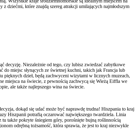
hnią. Wszystkie kraje śródziemnomorskie są idealnym miejscem na
z dziećmi, które znajdą szereg atrakcji umilających najmłodszym
jąć decyzję. Niezależnie od tego, czy lubisz zwiedzać zabytkowe
ć do miejsc słynących ze świetnej kuchni, takich jak Francja lub
eniu pięknych dzieł, będą zachwyceni wizytami w licznych muzeach,
ne miejsca na świecie, z pewnością zachwycą się Wieżą Eiffla we
ie, ale także najlepszego wina na świecie.
 decyzja, dokąd się udać może być naprawdę trudna! Hiszpania to kraj
razy Hiszpanii potrafią oczarować największego twardziela. Linia
tu także pokryte śniegiem góry, porośnięte bujną roślinnością
ionom odrębną tożsamość, która sprawia, że jest to kraj niezwykle