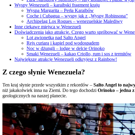
Wyspy Wenezueli – karaibski fragment kraju
Wyspa Margarita – Perła Karaibów
Coche i Cubagua – wyspy jak z „Wyspy Robinsona”
Archipelag Los Roques – wenezuelskie Malediwy
Inne ciekawe miejsca w Wenezueli
Doświadczenia jako atrakcje. Czego warto spróbować w Wene
Lot awionetką nad Salto Angel
Rejs curiarą i kąpiel pod wodospadem
Noc w dżungli – lodge w delcie Orinoko
Smaki Wenezueli – kakao Criollo, rum i sos z termitów
Największe atrakcje Wenezueli odkryjesz z Rainbow!
Z czego słynie Wenezuela?
Ten kraj słynie przede wszystkim z rekordów –
Salto Angel to najw
niż jakakolwiek inna na Ziemi. Do tego dochodzi
Orinoko – jedna 
geologicznych na naszej planecie.