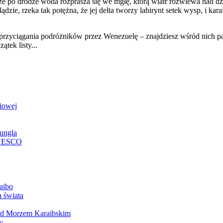
e po drodze woda rozprasza się we mgłę, którą wiatr rozwiewa nad d
lądzie, rzeka tak potężna, że jej delta tworzy labirynt setek wysp, i ka
 przyciągania podróżników przez Wenezuelę – znajdziesz wśród nich pa
ątek listy...
niowej
żungla
 UNESCO
aibo
 świata
d Morzem Karaibskim
y