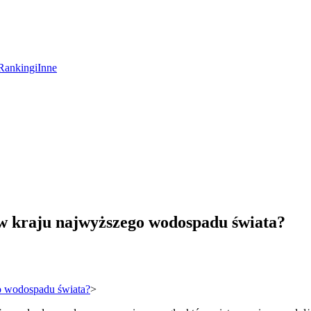
Rankingi
Inne
 w kraju najwyższego wodospadu świata?
o wodospadu świata?
>