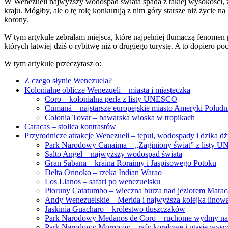
W Wenezueli najwyższy wodospad świata spada z takiej wysokości, ż
kraju. Mógłby, ale o tę rolę konkurują z nim góry starsze niż życie na 
korony.
W tym artykule zebrałam miejsca, które najpełniej tłumaczą fenomen
których łatwiej dziś o rybitwę niż o drugiego turystę. A to dopiero pocz
W tym artykule przeczytasz o:
Z czego słynie Wenezuela?
Kolonialne oblicze Wenezueli – miasta i miasteczka
Coro – kolonialna perła z listy UNESCO
Cumaná – najstarsze europejskie miasto Ameryki Połud
Colonia Tovar – bawarska wioska w tropikach
Caracas – stolica kontrastów
Przyrodnicze atrakcje Wenezueli – tepui, wodospady i dzika d
Park Narodowy Canaima – „Zaginiony świat” z listy
Salto Angel – najwyższy wodospad świata
Gran Sabana – kraina Roraimy i Jaspisowego Potoku
Delta Orinoko – rzeka Indian Warao
Los Llanos – safari po wenezuelsku
Pioruny Catatumbo – wieczna burza nad jeziorem Marac
Andy Wenezuelskie – Merida i najwyższa kolejka linowa
Jaskinia Guacharo – królestwo tłuszczaków
Park Narodowy Medanos de Coro – ruchome wydmy na
Park Narodowy Morrocoy – rafy koralowe i ptasie wysp