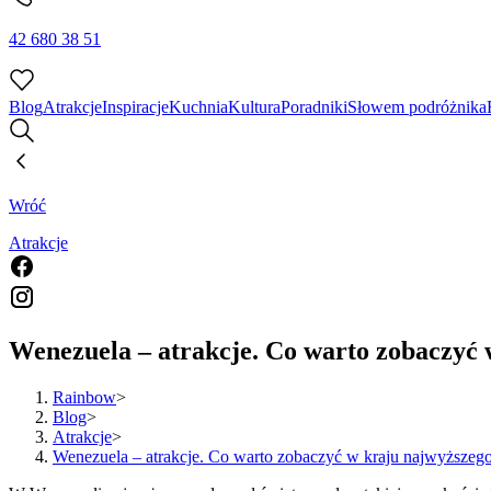
42 680 38 51
Blog
Atrakcje
Inspiracje
Kuchnia
Kultura
Poradniki
Słowem podróżnika
Wróć
Atrakcje
Wenezuela – atrakcje. Co warto zobaczyć
Rainbow
>
Blog
>
Atrakcje
>
Wenezuela – atrakcje. Co warto zobaczyć w kraju najwyższeg