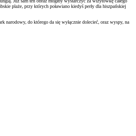
żunglą. Już sam ten obraz mógłby wystarczyć za wizytówkę całego
raibskie plaże, przy których poławiano kiedyś perły dla hiszpańskiej
rk narodowy, do którego da się wyłącznie dolecieć, oraz wyspy, na