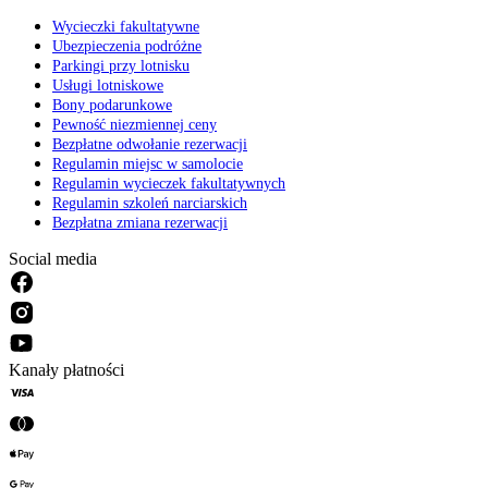
Wycieczki fakultatywne
Ubezpieczenia podróżne
Parkingi przy lotnisku
Usługi lotniskowe
Bony podarunkowe
Pewność niezmiennej ceny
Bezpłatne odwołanie rezerwacji
Regulamin miejsc w samolocie
Regulamin wycieczek fakultatywnych
Regulamin szkoleń narciarskich
Bezpłatna zmiana rezerwacji
Social media
Kanały płatności