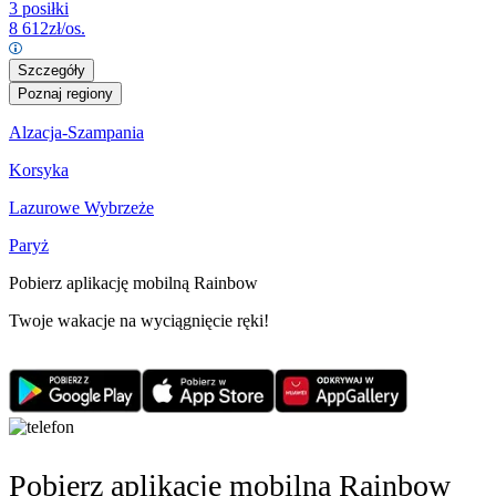
3 posiłki
8 612
zł/os.
Szczegóły
Poznaj regiony
Alzacja-Szampania
Korsyka
Lazurowe Wybrzeże
Paryż
Pobierz aplikację mobilną Rainbow
Twoje wakacje na wyciągnięcie ręki!
Pobierz aplikację mobilną Rainbow