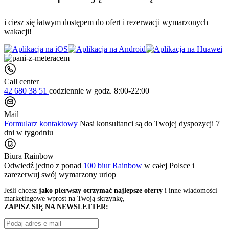
i ciesz się łatwym dostępem do ofert i rezerwacji wymarzonych
wakacji!
Call center
42 680 38 51
codziennie
w godz. 8:00-22:00
Mail
Formularz kontaktowy
Nasi konsultanci są do Twojej dyspozycji 7
dni w tygodniu
Biura Rainbow
Odwiedź jedno z ponad
100 biur Rainbow
w całej Polsce i
zarezerwuj swój
wymarzony urlop
Jeśli chcesz
jako pierwszy otrzymać najlepsze oferty
i inne wiadomości
marketingowe wprost na Twoją skrzynkę,
ZAPISZ SIĘ NA NEWSLETTER: