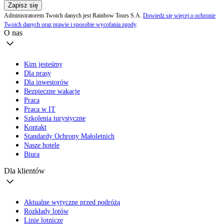
Zapisz się
Administratorem Twoich danych jest Rainbow Tours S.A.
Dowiedz się więcej o ochronie
Twoich danych oraz prawie i sposobie wycofania zgody
.
O nas
Kim jesteśmy
Dla prasy
Dla inwestorów
Bezpieczne wakacje
Praca
Praca w IT
Szkolenia turystyczne
Kontakt
Standardy Ochrony Małoletnich
Nasze hotele
Biura
Dla klientów
Aktualne wytyczne przed podróżą
Rozkłady lotów
Linie lotnicze