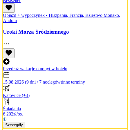
Bestseller
Objazd + wypoczynek
•
Hiszpania, Francja, Księstwo Monako,
Andora
Uroki Morza Śródziemnego
Przedłuż wakacje o pobyt w hotelu
15.08.2026 (9 dni / 7 noclegów)
inne terminy
Katowice
(+3)
Śniadania
6 202
zł/os.
Szczegóły