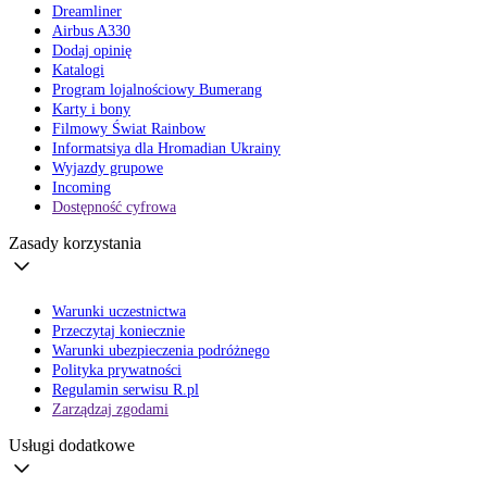
Dreamliner
Airbus A330
Dodaj opinię
Katalogi
Program lojalnościowy Bumerang
Karty i bony
Filmowy Świat Rainbow
Informatsiya dla Hromadian Ukrainy
Wyjazdy grupowe
Incoming
Dostępność cyfrowa
Zasady korzystania
Warunki uczestnictwa
Przeczytaj koniecznie
Warunki ubezpieczenia podróżnego
Polityka prywatności
Regulamin serwisu R.pl
Zarządzaj zgodami
Usługi dodatkowe