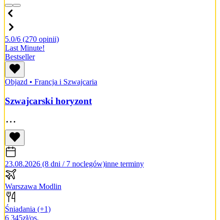
5.0/6
(270 opinii)
Last Minute!
Bestseller
Objazd
•
Francja i Szwajcaria
Szwajcarski horyzont
23.08.2026 (8 dni / 7 noclegów)
inne terminy
Warszawa Modlin
Śniadania
(+1)
6 345
zł/os.