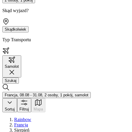
2 osoby, 1 pokój
Skąd wyjazd?
Skądkolwiek
Typ Transportu
Samolot
Szukaj
Francja, 08.08 - 31.08, 2 osoby, 1 pokój, samolot
Sortuj
Filtruj
Mapa
Rainbow
Francja
Sierpień