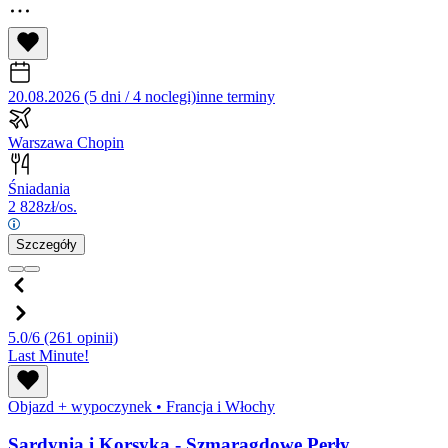
20.08.2026 (5 dni / 4 noclegi)
inne terminy
Warszawa Chopin
Śniadania
2 828
zł/os.
Szczegóły
5.0/6
(261 opinii)
Last Minute!
Objazd + wypoczynek
•
Francja i Włochy
Sardynia i Korsyka - Szmaragdowe Perły