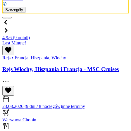
Szczegóły
4.9/6
(9 opinii)
Last Minute!
Rejs
•
Francja, Hiszpania, Włochy
Rejs Włochy, Hiszpania i Francja - MSC Cruises
23.08.2026 (9 dni / 8 noclegów)
inne terminy
Warszawa Chopin