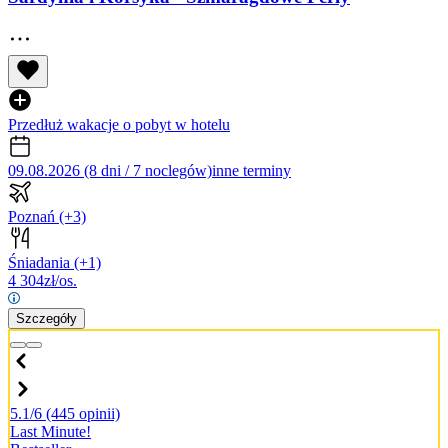
Przedłuż wakacje o pobyt w hotelu
09.08.2026 (8 dni / 7 noclegów)
inne terminy
Poznań
(+3)
Śniadania
(+1)
4 304
zł/os.
Szczegóły
5.1/6
(445 opinii)
Last Minute!