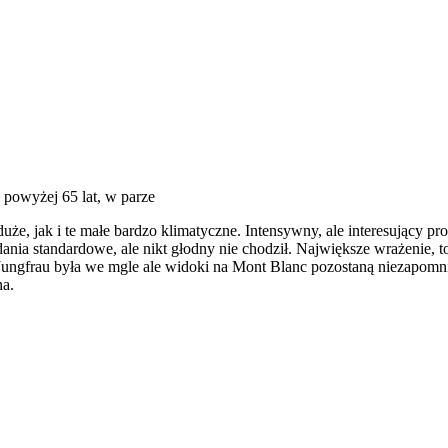
: powyżej 65 lat, w parze
uże, jak i te małe bardzo klimatyczne. Intensywny, ale interesujący pr
adania standardowe, ale nikt głodny nie chodził. Największe wrażenie,
 Jungfrau była we mgle ale widoki na Mont Blanc pozostaną niezapomn
na.