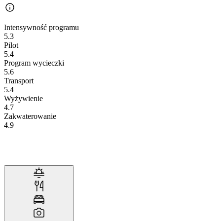
Intensywność programu
5.3
Pilot
5.4
Program wycieczki
5.6
Transport
5.4
Wyżywienie
4.7
Zakwaterowanie
4.9