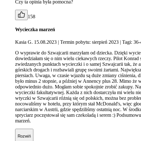
Czy ta opinia była pomocna?
158
Wycieczka marzeń
Kasia G. 15.08.2023
| Termin pobytu: sierpień 2023
| Tagi: 36-
O wyprawie do Szwajcarii marzyłam od dziecka. Dzięki wycie
dowiedziałam się o nim wielu ciekawych rzeczy. Pilot Konrad
zwiedzanych punktach wycieczki i o samej Szwajcarii tak, że aż
górskich drogach i rozbawiali grupę swoimi żartami. Najwięks
piersiach. Uwaga, w czasie wjazdu są duże zmiany ciśnienia, 
było minus 2 stopnie, a później w Annency plus 28. Mimo że w
odpowiednio dużo. Mogłam sobie spokojnie zrobić zakupy. Naj
wycieczki fakultatywnej. Każda z nich dostarczyła mi wielu 
wtyczki w Szwajcarii różnią się od polskich, można bez proble
nocowaliśmy w hotelu, przy którym stał McDonald's, więc głodn
narciarskim w Austrii, gdzie spędziliśmy ostatnią noc. W środ
spryciarz poczęstował się sam czekoladą i serem :) Podsumowują
marzeń.
Rozwiń