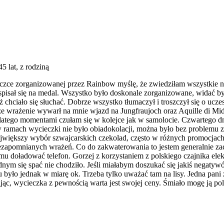
45 lat, z rodziną
czce zorganizowanej przez Rainbow myślę, że zwiedziłam wszystkie 
 spisał się na medal. Wszystko było doskonale zorganizowane, widać 
 chciało się słuchać. Dobrze wszystko tłumaczył i troszczył się o ucz
ze wrażenie wywarł na mnie wjazd na Jungfraujoch oraz Aquille di Mid
dlatego momentami czułam się w kolejce jak w samolocie. Czwartego dni
 ramach wycieczki nie było obiadokolacji, można było bez problemu z
większy wybór szwajcarskich czekolad, często w różnych promocjach,
niezapomnianych wrażeń. Co do zakwaterowania to jestem generalnie za
mu doładować telefon. Gorzej z korzystaniem z polskiego czajnika elek
ym się spać nie chodziło. Jeśli miałabym doszukać się jakiś negatywó
ku było jednak w miarę ok. Trzeba tylko uważać tam na lisy. Jedna pan
c, wycieczka z pewnością warta jest swojej ceny. Śmiało mogę ją poleci