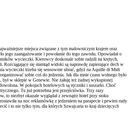
najważniejsze miejsca związane z tym malowniczym krajem oraz
było jego zaangażowanie i powołanie do tego zawodu. Opowiadał o
estników wycieczki. Kierowcy doskonale sobie radzili na krętych,
i. Rozciągające się stamtąd widoki są naprawdę zapierające dech w
a wycieczki trzeba się sensownie ubrać, gdyż na Aquille di Midi
organizować sobie coś do jedzenia. Jak dla mnie czasu wolnego było
 był w sklepie w Genewie. Nie żałuję też żadnej wykupionej
dowolona. W pokojach hotelowych są ręczniki i suszarki. Choć
trycznego. Tu już potrzebna jest przejściówka. Trzy razy
w, to niezbyt okazale wyglądał z zewnątrz hotel przy stoku
i zostawiła na noc reklamówkę z jedzeniem na parapecie i pewien rudy
ć i to nie tylko tym, dla których Szwajcaria to kraj dziecięcych