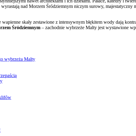
słynniejszymi nawet architektami i ich dziełami. Pałace, katedry i tw
y wyrastają nad Morzem Śródziemnym niczym surowy, majestatyczny m
sne wapienne skały zestawione z intensywnym błękitem wody dają kontr
 Morzem Śródziemnym
– zachodnie wybrzeże Malty jest wystawione wpr
ego wybrzeża Malty
rzepaścią
ny
klifów
!