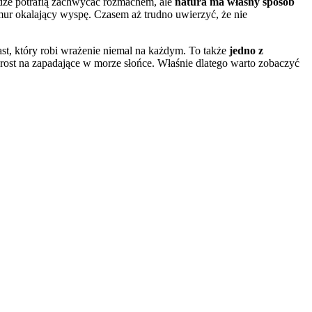
ierdze potrafią zachwycać rozmachem, ale
natura ma własny sposób
ur okalający wyspę. Czasem aż trudno uwierzyć, że nie
ast, który robi wrażenie niemal na każdym. To także
jedno z
ost na zapadające w morze słońce. Właśnie dlatego warto zobaczyć