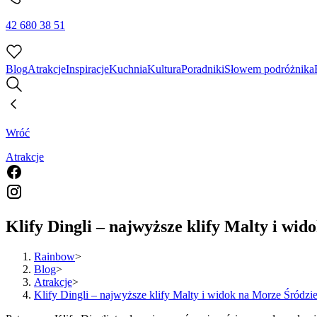
42 680 38 51
Blog
Atrakcje
Inspiracje
Kuchnia
Kultura
Poradniki
Słowem podróżnika
Wróć
Atrakcje
Klify Dingli – najwyższe klify Malty i wi
Rainbow
>
Blog
>
Atrakcje
>
Klify Dingli – najwyższe klify Malty i widok na Morze Śródz