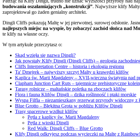
Patrząc na Klify Dingli, trudno nie uznać wyższości przyrody nad naj
budowania oszałamiających „konstrukcji”
. Najwyższe klify Malt
zaprojektował go żaden genialny architekt.
Dingli Cliffs pokazują Maltę w jej pierwotnej, surowej odsłonie. Ja
najlepszych miejsc na wyspie, by zobaczyć zachód słońca nad
te klify na własne oczy.
W tym artykule przeczytasz o:
Skąd wzięła się nazwa Dingli?
Jak powstały Klify Dingli (Dingli Cliffs) – geologia zachodni
Cliffs Interpretation Centre – historia i ekologia regionu
Ta' Dmejrek – najwyższy szczyt Malty u krawędzi klifów
Kaplica św. Marii Magdaleny – XVII-wieczna świątynia nad p
Clapham Junction Cart Ruts – tajemnicze prehistoryczne kolei
Tarasy rolnicze – maltańskie poletka na zboczach klifów
Flora i fauna Klifów Dingli – dzika roślinność i ptaki morskie
Wyspa Filfla – niezamieszkany rezerwat przyrody widoczny z 
Blue Grotto – Błękitna Grota w pobliżu Klifów Dingli
Trasy spacerowe wzdłuż klifów
Pętla z kaplicy św. Marii Magdaleny
Pętla z wioski Dingli
Red Walk: Dingli Cliffs – Blue Grotto
Klify Dingli odkryjesz podczas wycieczki na Maltę z Rainbow