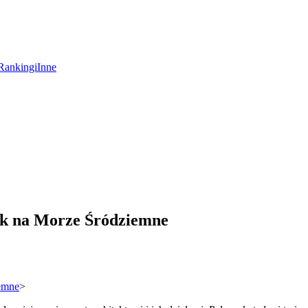
Rankingi
Inne
dok na Morze Śródziemne
iemne
>