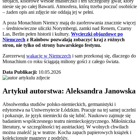
strojach, kolorowe wesołe miasteczko i ten szczególny gwar, który
niesie się po całej Bawarii. Atmosfera, którą trzeba poczuć osobiście
– żaden opis ani zdjęcie nie oddają jej w pełni.
A poza Monachium Niemcy mają do zaoferowania znacznie więcej
– średniowieczne uliczki Norymbergi, zamki nad Renem, Czarny
Las, Berlin pełen historii i kultury.
Wycieczki objazdowe po
Niemczech
z Rainbow pozwalają zobaczyć kraj z różnych
stron, nie tylko od strony bawarskiego festynu.
Zarezerwuj
wakacje w Niemczech
i sam przekonaj się, dlaczego do
Monachium co roku ściągają miliony gości z całego świata.
Data Publikacji:
10.05.2026
Artykuł autorstwa: Aleksandra
Janowska
Absolwentka studiów polsko-niemieckich, germanistyki i
edytorstwa na Uniwersytecie Łódzkim. Pracuje na tej samej uczelni
i pokazuje, że język niemiecki da się lubić. Naukowo zajmuje się
badaniem współczesnego teatru niemieckojęzycznego. Miłośniczka
literatury, w szczególności tej austriackiej. W wolnych chwilach
można znaleźć ją w teatrze. Kocha zapach papierowych książek i
kolekcjonuje magnesy z podróży.