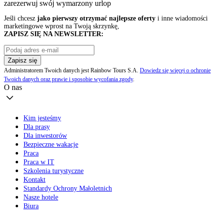
zarezerwuj swój
wymarzony urlop
Jeśli chcesz
jako pierwszy otrzymać najlepsze oferty
i inne wiadomości
marketingowe wprost na Twoją skrzynkę,
ZAPISZ SIĘ NA NEWSLETTER:
Zapisz się
Administratorem Twoich danych jest Rainbow Tours S.A.
Dowiedz się więcej o ochronie
Twoich danych oraz prawie i sposobie wycofania zgody
.
O nas
Kim jesteśmy
Dla prasy
Dla inwestorów
Bezpieczne wakacje
Praca
Praca w IT
Szkolenia turystyczne
Kontakt
Standardy Ochrony Małoletnich
Nasze hotele
Biura