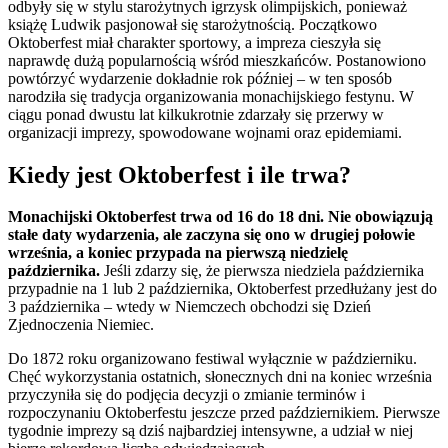
odbyły się w stylu starożytnych igrzysk olimpijskich, ponieważ
książę Ludwik pasjonował się starożytnością. Początkowo
Oktoberfest miał charakter sportowy, a impreza cieszyła się
naprawdę dużą popularnością wśród mieszkańców. Postanowiono
powtórzyć wydarzenie dokładnie rok później – w ten sposób
narodziła się tradycja organizowania monachijskiego festynu. W
ciągu ponad dwustu lat kilkukrotnie zdarzały się przerwy w
organizacji imprezy, spowodowane wojnami oraz epidemiami.
Kiedy jest Oktoberfest i ile trwa?
Monachijski Oktoberfest trwa od 16 do 18 dni. Nie obowiązują
stałe daty wydarzenia, ale zaczyna się ono w drugiej połowie
września, a koniec przypada na pierwszą niedzielę
października.
Jeśli zdarzy się, że pierwsza niedziela października
przypadnie na 1 lub 2 października, Oktoberfest przedłużany jest do
3 października – wtedy w Niemczech obchodzi się Dzień
Zjednoczenia Niemiec.
Do 1872 roku organizowano festiwal wyłącznie w październiku.
Chęć wykorzystania ostatnich, słonecznych dni na koniec września
przyczyniła się do podjęcia decyzji o zmianie terminów i
rozpoczynaniu Oktoberfestu jeszcze przed październikiem. Pierwsze
tygodnie imprezy są dziś najbardziej intensywne, a udział w niej