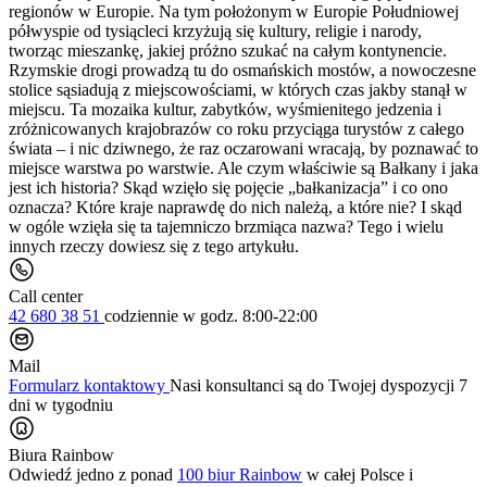
regionów w Europie. Na tym położonym w Europie Południowej
półwyspie od tysiącleci krzyżują się kultury, religie i narody,
tworząc mieszankę, jakiej próżno szukać na całym kontynencie.
Rzymskie drogi prowadzą tu do osmańskich mostów, a nowoczesne
stolice sąsiadują z miejscowościami, w których czas jakby stanął w
miejscu. Ta mozaika kultur, zabytków, wyśmienitego jedzenia i
zróżnicowanych krajobrazów co roku przyciąga turystów z całego
świata – i nic dziwnego, że raz oczarowani wracają, by poznawać to
miejsce warstwa po warstwie. Ale czym właściwie są Bałkany i jaka
jest ich historia? Skąd wzięło się pojęcie „bałkanizacja” i co ono
oznacza? Które kraje naprawdę do nich należą, a które nie? I skąd
w ogóle wzięła się ta tajemniczo brzmiąca nazwa? Tego i wielu
innych rzeczy dowiesz się z tego artykułu.
Call center
42 680 38 51
codziennie
w godz. 8:00-22:00
Mail
Formularz kontaktowy
Nasi konsultanci są do Twojej dyspozycji 7
dni w tygodniu
Biura Rainbow
Odwiedź jedno z ponad
100 biur Rainbow
w całej Polsce i