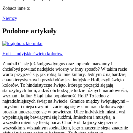
Zobacz inne o:
Niemcy
Podobne artykuły
Holi – indyjskie święto kolorów
Znudził Ci się już śmigus-dyngus oraz topienie marzanny i
chciałbyś powitać nadejście wiosny w inny sposób? W takim razie
warto przyjrzeć się, jak robią to inne kultury. Jednym z najbardziej
charakterystycznych przykładów jest indyjskie Holi, czyli święto
kolorów. To hinduistyczne święto, którego początki sięgają
starożytnych Indii, a dziś obchodzą je ludzie różnych narodowości,
wyznań i kultur. Skąd taka popularność Holi? To jedno z
najradośniejszych świąt na świecie. Granice między świętującymi –
turystami i miejscowymi – zacierają się w chmurach kolorowego
proszku unoszącego się w powietrzu. Ulice indyjskich miast i wsi
wypełniają się bawiącymi się ludźmi, śmiechem i muzyką, a
wszystko mieni się feerią barw. Choć Holi kojarzy się przede
wszystkim z wizualnym spektaklem, jego znaczenie sięga znacznie