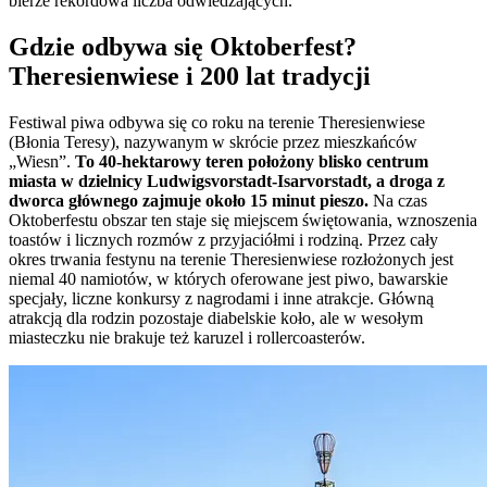
bierze rekordowa liczba odwiedzających.
Gdzie odbywa się Oktoberfest?
Theresienwiese i 200 lat tradycji
Festiwal piwa odbywa się co roku na terenie Theresienwiese
(Błonia Teresy), nazywanym w skrócie przez mieszkańców
„Wiesn”.
To 40-hektarowy teren położony blisko centrum
miasta w dzielnicy Ludwigsvorstadt-Isarvorstadt, a droga z
dworca głównego zajmuje około 15 minut pieszo.
Na czas
Oktoberfestu obszar ten staje się miejscem świętowania, wznoszenia
toastów i licznych rozmów z przyjaciółmi i rodziną. Przez cały
okres trwania festynu na terenie Theresienwiese rozłożonych jest
niemal 40 namiotów, w których oferowane jest piwo, bawarskie
specjały, liczne konkursy z nagrodami i inne atrakcje. Główną
atrakcją dla rodzin pozostaje diabelskie koło, ale w wesołym
miasteczku nie brakuje też karuzel i rollercoasterów.