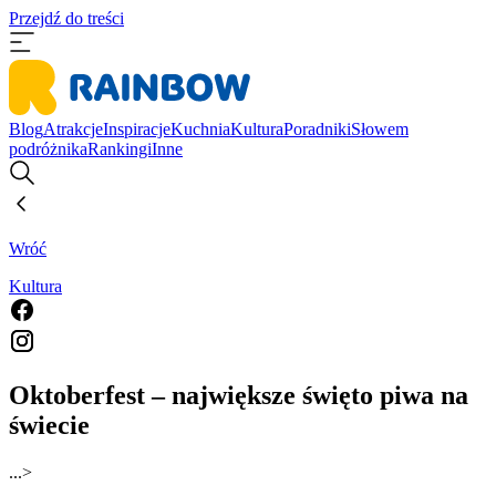
Przejdź do treści
Blog
Atrakcje
Inspiracje
Kuchnia
Kultura
Poradniki
Słowem
podróżnika
Rankingi
Inne
Wróć
Kultura
Oktoberfest – największe święto piwa na
świecie
...
>