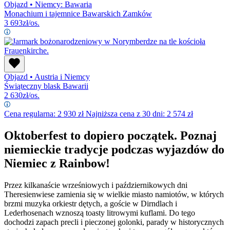
Objazd
•
Niemcy: Bawaria
Monachium i tajemnice Bawarskich Zamków
3 693
zł/os.
Objazd
•
Austria i Niemcy
Świąteczny blask Bawarii
2 630
zł/os.
Cena regularna:
2 930
zł
Najniższa cena z 30 dni: 2 574 zł
Oktoberfest to dopiero początek. Poznaj
niemieckie tradycje podczas wyjazdów do
Niemiec z Rainbow!
Przez kilkanaście wrześniowych i październikowych dni
Theresienwiese zamienia się w wielkie miasto namiotów, w których
brzmi muzyka orkiestr dętych, a goście w Dirndlach i
Lederhosenach wznoszą toasty litrowymi kuflami. Do tego
dochodzi zapach precli i pieczonej golonki, parady w historycznych