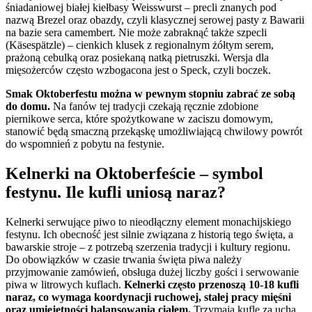
śniadaniowej białej kiełbasy Weisswurst – precli znanych pod
nazwą Brezel oraz obazdy, czyli klasycznej serowej pasty z Bawarii
na bazie sera camembert. Nie może zabraknąć także szpecli
(Käsespätzle) – cienkich klusek z regionalnym żółtym serem,
prażoną cebulką oraz posiekaną natką pietruszki. Wersja dla
mięsożerców często wzbogacona jest o Speck, czyli boczek.
Smak Oktoberfestu można w pewnym stopniu zabrać ze sobą
do domu.
Na fanów tej tradycji czekają ręcznie zdobione
piernikowe serca, które spożytkowane w zaciszu domowym,
stanowić będą smaczną przekąskę umożliwiającą chwilowy powrót
do wspomnień z pobytu na festynie.
Kelnerki na Oktoberfeście – symbol
festynu. Ile kufli uniosą naraz?
Kelnerki serwujące piwo to nieodłączny element monachijskiego
festynu. Ich obecność jest silnie związana z historią tego święta, a
bawarskie stroje – z potrzebą szerzenia tradycji i kultury regionu.
Do obowiązków w czasie trwania święta piwa należy
przyjmowanie zamówień, obsługa dużej liczby gości i serwowanie
piwa w litrowych kuflach.
Kelnerki często przenoszą 10-18 kufli
naraz, co wymaga koordynacji ruchowej, stałej pracy mięśni
oraz umiejętności balansowania ciałem.
Trzymają kufle za ucha,