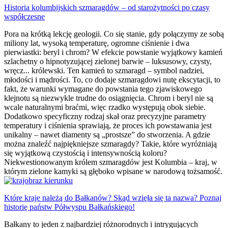
Historia kolumbijskich szmaragdów – od starożytności po czasy
współczesne
Pora na krótką lekcję geologii. Co się stanie, gdy połączymy ze sobą
miliony lat, wysoką temperaturę, ogromne ciśnienie i dwa
pierwiastki: beryl i chrom? W efekcie powstanie wyjątkowy kamień
szlachetny o hipnotyzującej zielonej barwie – luksusowy, czysty,
wręcz... królewski. Ten kamień to szmaragd – symbol nadziei,
młodości i mądrości. To, co dodaje szmaragdowi nutę ekscytacji, to
fakt, że warunki wymagane do powstania tego zjawiskowego
klejnotu są niezwykle trudne do osiągnięcia. Chrom i beryl nie są
wcale naturalnymi braćmi, więc rzadko występują obok siebie.
Dodatkowo specyficzny rodzaj skał oraz precyzyjne parametry
temperatury i ciśnienia sprawiają, że proces ich powstawania jest
unikalny – nawet diamenty są „prostsze” do stworzenia. A gdzie
można znaleźć najpiękniejsze szmaragdy? Takie, które wyróżniają
się wyjątkową czystością i intensywnością koloru?
Niekwestionowanym królem szmaragdów jest Kolumbia – kraj, w
którym zielone kamyki są głęboko wpisane w narodową tożsamość.
Które kraje należą do Bałkanów? Skąd wzięła się ta nazwa? Poznaj
historię państw Półwyspu Bałkańskiego!
Bałkany to jeden z najbardziej różnorodnych i intrygujących