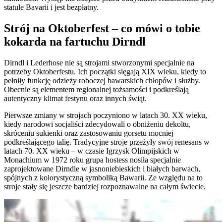
statule Bavarii i jest bezpłatny.
Strój na Oktoberfest – co mówi o tobie
kokarda na fartuchu Dirndl
Dirndl i Lederhose nie są strojami stworzonymi specjalnie na
potrzeby Oktoberfestu. Ich początki sięgają XIX wieku, kiedy to
pełniły funkcję odzieży roboczej bawarskich chłopów i służby.
Obecnie są elementem regionalnej tożsamości i podkreślają
autentyczny klimat festynu oraz innych świąt.
Pierwsze zmiany w strojach poczyniono w latach 30. XX wieku,
kiedy narodowi socjaliści zdecydowali o obniżeniu dekoltu,
skróceniu sukienki oraz zastosowaniu gorsetu mocniej
podkreślającego talię. Tradycyjne stroje przeżyły swój renesans w
latach 70. XX wieku – w czasie Igrzysk Olimpijskich w
Monachium w 1972 roku grupa hostess nosiła specjalnie
zaprojektowane Dirndle w jasnoniebieskich i białych barwach,
spójnych z kolorystyczną symboliką Bawarii. Ze względu na to
stroje stały się jeszcze bardziej rozpoznawalne na całym świecie.