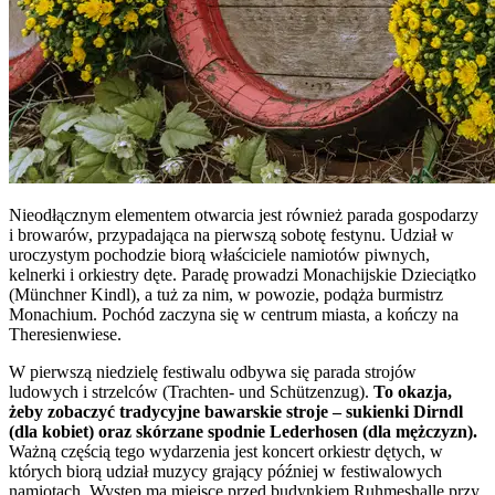
Nieodłącznym elementem otwarcia jest również parada gospodarzy
i browarów, przypadająca na pierwszą sobotę festynu. Udział w
uroczystym pochodzie biorą właściciele namiotów piwnych,
kelnerki i orkiestry dęte. Paradę prowadzi Monachijskie Dzieciątko
(Münchner Kindl), a tuż za nim, w powozie, podąża burmistrz
Monachium. Pochód zaczyna się w centrum miasta, a kończy na
Theresienwiese.
W pierwszą niedzielę festiwalu odbywa się parada strojów
ludowych i strzelców (Trachten- und Schützenzug).
To okazja,
żeby zobaczyć tradycyjne bawarskie stroje – sukienki Dirndl
(dla kobiet) oraz skórzane spodnie Lederhosen (dla mężczyzn).
Ważną częścią tego wydarzenia jest koncert orkiestr dętych, w
których biorą udział muzycy grający później w festiwalowych
namiotach. Występ ma miejsce przed budynkiem Ruhmeshalle przy