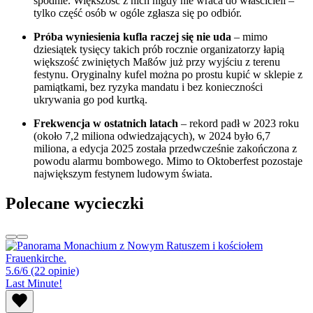
spodnie. Większość z nich nigdy nie wraca do właścicieli –
tylko część osób w ogóle zgłasza się po odbiór.
Próba wyniesienia kufla raczej się nie uda
– mimo
dziesiątek tysięcy takich prób rocznie organizatorzy łapią
większość zwiniętych Maßów już przy wyjściu z terenu
festynu. Oryginalny kufel można po prostu kupić w sklepie z
pamiątkami, bez ryzyka mandatu i bez konieczności
ukrywania go pod kurtką.
Frekwencja w ostatnich latach
– rekord padł w 2023 roku
(około 7,2 miliona odwiedzających), w 2024 było 6,7
miliona, a edycja 2025 została przedwcześnie zakończona z
powodu alarmu bombowego. Mimo to Oktoberfest pozostaje
największym festynem ludowym świata.
Polecane wycieczki
5.6/6
(22 opinie)
Last Minute!