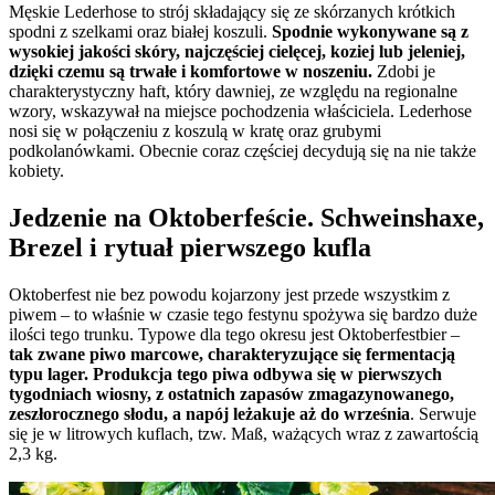
Męskie Lederhose to strój składający się ze skórzanych krótkich
spodni z szelkami oraz białej koszuli.
Spodnie wykonywane są z
wysokiej jakości skóry, najczęściej cielęcej, koziej lub jeleniej,
dzięki czemu są trwałe i komfortowe w noszeniu.
Zdobi je
charakterystyczny haft, który dawniej, ze względu na regionalne
wzory, wskazywał na miejsce pochodzenia właściciela. Lederhose
nosi się w połączeniu z koszulą w kratę oraz grubymi
podkolanówkami. Obecnie coraz częściej decydują się na nie także
kobiety.
Jedzenie na Oktoberfeście. Schweinshaxe,
Brezel i rytuał pierwszego kufla
Oktoberfest nie bez powodu kojarzony jest przede wszystkim z
piwem – to właśnie w czasie tego festynu spożywa się bardzo duże
ilości tego trunku. Typowe dla tego okresu jest Oktoberfestbier –
tak zwane piwo marcowe, charakteryzujące się fermentacją
typu lager. Produkcja tego piwa odbywa się w pierwszych
tygodniach wiosny, z ostatnich zapasów zmagazynowanego,
zeszłorocznego słodu, a napój leżakuje aż do września
. Serwuje
się je w litrowych kuflach, tzw. Maß, ważących wraz z zawartością
2,3 kg.