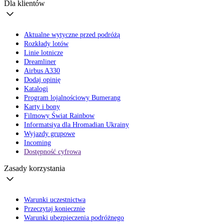
Dla klientów
Aktualne wytyczne przed podróżą
Rozkłady lotów
Linie lotnicze
Dreamliner
Airbus A330
Dodaj opinię
Katalogi
Program lojalnościowy Bumerang
Karty i bony
Filmowy Świat Rainbow
Informatsiya dla Hromadian Ukrainy
Wyjazdy grupowe
Incoming
Dostępność cyfrowa
Zasady korzystania
Warunki uczestnictwa
Przeczytaj koniecznie
Warunki ubezpieczenia podróżnego