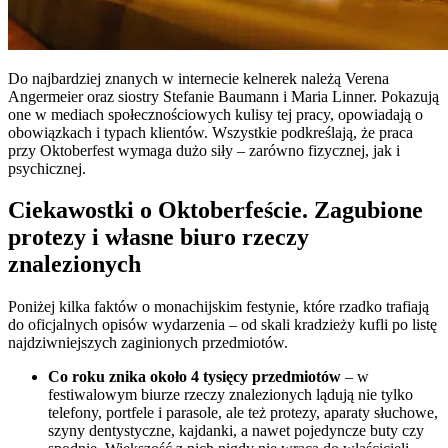
Do najbardziej znanych w internecie kelnerek należą Verena
Angermeier oraz siostry Stefanie Baumann i Maria Linner. Pokazują
one w mediach społecznościowych kulisy tej pracy, opowiadają o
obowiązkach i typach klientów. Wszystkie podkreślają, że praca
przy Oktoberfest wymaga dużo siły – zarówno fizycznej, jak i
psychicznej.
Ciekawostki o Oktoberfeście. Zagubione
protezy i własne biuro rzeczy
znalezionych
Poniżej kilka faktów o monachijskim festynie, które rzadko trafiają
do oficjalnych opisów wydarzenia – od skali kradzieży kufli po listę
najdziwniejszych zaginionych przedmiotów.
Co roku znika około 4 tysięcy przedmiotów
– w
festiwalowym biurze rzeczy znalezionych lądują nie tylko
telefony, portfele i parasole, ale też protezy, aparaty słuchowe,
szyny dentystyczne, kajdanki, a nawet pojedyncze buty czy