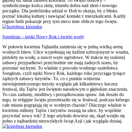
głębiej niż sama zabawa kolorami. To święto odnowy –
symbolicznego końca zimy, triumfu dobra nad złem i nowego
początku. Dla podróżnika udział w Holi to okazja, by z bliska
poznać lokalną kulturę i nawiązać kontakt z mieszkańcami. Każdy
region Indii pokazuje przy tym nieco inne oblicze tego święta.
Songkran – tajski Nowy Rok i święto wody
W połowie kwietnia Tajlandia zamienia się w jedną wielką arenę
wodnych bitew. Ulice wypełniają się ludźmi uzbrojonymi w wiadra,
pistolety na wodę, a nawet węże ogrodowe. W trakcie tej szalonej
zabawy przypadkowi przechodnie nie mają żadnych szans, by
pozostać suchymi. To właśnie z powodu wodnego szaleństwa
Songkran, czyli tajski Nowy Rok, każdego roku przyciąga tysiące
żądnych zabawy turystów. To, co z punktu widzenia
niewtajemniczonego turysty wygląda jak kilkudniowy huczny
festiwal, dla Tajów jest świętem narodowym o głębokim znaczeniu.
To czas zadumy, modlitwy i porządkowania spraw. Jak doszło do
tego, że religijne święto przeobraziło się w festiwal, podczas którego
całe miasta pogrążają się w wodnym chaosie? Dlaczego właśnie w
kwietniu miliony Tajów i turystów ruszają na ulice, by wspólnie
przywitać nowy rok? Z tego artykułu dowiesz się, skąd wzięło się
jedno z najbardziej niezwykłych świąt Azji i jak wygląda dzisiaj.