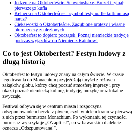
Jedzenie na Oktoberfeście. Schweinshaxe, Brezel i rytuał
pierwszego kufla
Kelnerki na Oktoberfeście – symbol festynu. Ile kufli uniosą
naraz?
Ciekawostki o Oktoberfeście. Zagubione protezy i własne
biuro rzeczy znalezionych
Oktoberfest to dopiero początek. Poznaj niemieckie tradycje
podczas wyjazdów do Niemiec z Rainbow!
Co to jest Oktoberfest? Festyn ludowy z
długą historią
Oktoberfest to festyn ludowy znany na całym świecie. W czasie
jego trwania do Monachium przyjeżdżają turyści z różnych
zakątków globu, którzy chcą poczuć atmosferę imprezy i przy
okazji poznać niemiecką kulturę, tradycję, muzykę oraz lokalne
zwyczaje.
Festiwal odbywa się w centrum miasta i rozpoczyna
odszpuntowaniem beczki z piwem, czyli wbiciem kranu w pierwszą
z nich przez burmistrza Monachium. Po wykonaniu tej czynności
burmistrz wykrzykuje „O'zapft is!”, co w bawarskim dialekcie
oznacza „Odszpuntowana!”.