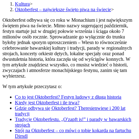
Kultura
>
Oktoberfest – największe święto piwa na świecie
>
Oktoberfest odbywa się co roku w Monachium i jest największym
świętem piwa na świecie. Mimo nazwy sugerującej październik,
festyn startuje już w drugiej połowie września i ściąga około 7
milionów osób rocznie. Sprowadzanie go wyłącznie do trunku
byłoby jednak sporym uproszczeniem – Wiesn to równocześnie
celebrowanie bawarskiej kultury i tradycji, parady w regionalnych
strojach, koncerty orkiestr dętych, lokalne specjały oraz ponad
dwustuletnia historia, która zaczęła się od wyścigów konnych. W
tym artykule znajdziesz wszystko, co musisz wiedzieć o historii,
zwyczajach i atmosferze monachijskiego festynu, zanim się tam
wybierzesz.
W tym artykule przeczytasz o:
Co to jest Oktoberfest? Festyn ludowy z długą historią
Kiedy jest Oktoberfest i ile trwa?
Gdzie odbywa się Oktoberfest? Theresienwiese i 200 lat
tradycji
Tradycje Oktoberfestu. „O'zapft is!” i parady w bawarskich
strojach
Strój na Oktoberfest – co mówi o tobie kokarda na fartuchu
Dirndl