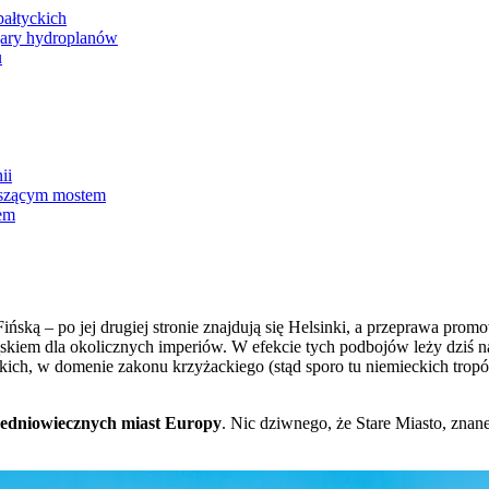
ałtyckich
ary hydroplanów
u
ii
iszącym mostem
bem
ą Fińską – po jej drugiej stronie znajdują się Helsinki, a przeprawa p
skiem dla okolicznych imperiów. W efekcie tych podbojów leży dziś n
h, w domenie zakonu krzyżackiego (stąd sporo tu niemieckich tropów)
redniowiecznych miast Europy
. Nic dziwnego, że Stare Miasto, znane