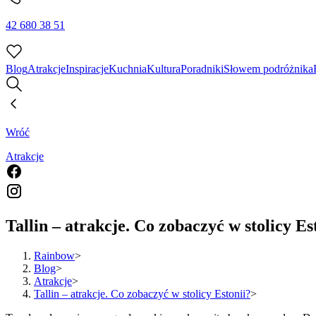
42 680 38 51
Blog
Atrakcje
Inspiracje
Kuchnia
Kultura
Poradniki
Słowem podróżnika
Wróć
Atrakcje
Tallin – atrakcje. Co zobaczyć w stolicy Es
Rainbow
>
Blog
>
Atrakcje
>
Tallin – atrakcje. Co zobaczyć w stolicy Estonii?
>