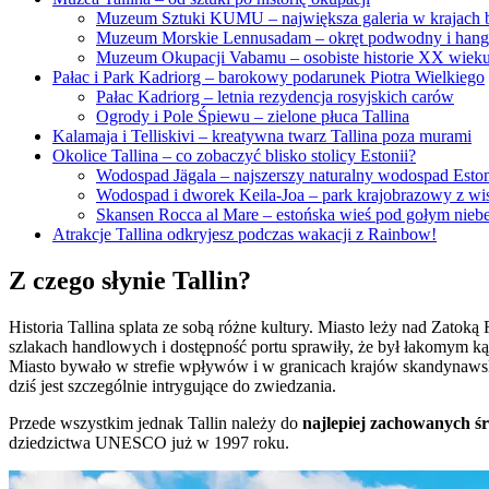
Muzeum Sztuki KUMU – największa galeria w krajach b
Muzeum Morskie Lennusadam – okręt podwodny i hang
Muzeum Okupacji Vabamu – osobiste historie XX wiek
Pałac i Park Kadriorg – barokowy podarunek Piotra Wielkiego
Pałac Kadriorg – letnia rezydencja rosyjskich carów
Ogrody i Pole Śpiewu – zielone płuca Tallina
Kalamaja i Telliskivi – kreatywna twarz Tallina poza murami
Okolice Tallina – co zobaczyć blisko stolicy Estonii?
Wodospad Jägala – najszerszy naturalny wodospad Eston
Wodospad i dworek Keila-Joa – park krajobrazowy z w
Skansen Rocca al Mare – estońska wieś pod gołym nie
Atrakcje Tallina odkryjesz podczas wakacji z Rainbow!
Z czego słynie Tallin?
Historia Tallina splata ze sobą różne kultury. Miasto leży nad Zatok
szlakach handlowych i dostępność portu sprawiły, że był łakomym ką
Miasto bywało w strefie wpływów i w granicach krajów skandynawskic
dziś jest szczególnie intrygujące do zwiedzania.
Przede wszystkim jednak Tallin należy do
najlepiej zachowanych ś
dziedzictwa UNESCO już w 1997 roku.