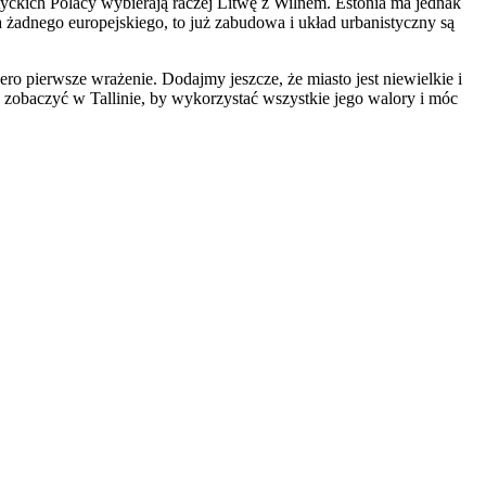
yckich Polacy wybierają raczej Litwę z Wilnem. Estonia ma jednak
a żadnego europejskiego, to już zabudowa i układ urbanistyczny są
 pierwsze wrażenie. Dodajmy jeszcze, że miasto jest niewielkie i
o zobaczyć w Tallinie, by wykorzystać wszystkie jego walory i móc