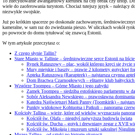
To zdecydowanie awangardowy kierunek na city break czy urlop. Do T
wiele do zaoferowania turystom. Chociaż tutejszy język – należący do
niezwykle swojskie.
Już po krótkim spacerze po doskonale zachowanym, średniowiecznym 
kameralne, w sam raz do zwiedzania pieszo. W uliczkach wokół rynku
po powrocie do domu tytułować się znawcą Estonii.
W tym artykule przeczytasz o:
Z czego słynie Tallin?
Stare Miasto w Tallinie – średniowieczne serce Estonii na li
Rynek Ratuszowy – plac, wokół którego kręci się życie 
Mury miejskie i baszty – prawie 2 kilometry gotyckiej for
Apteka Ratuszowa (Raeapteek) – najstarsza czynna apte
Dom Bractwa Czarnogłowych – elitarny klub bałtyckic
Wzgórze Toompea – Górne Miasto i jego zabytki
Zamek Toompea – siedziba estońskiego parlamentu w d
Sobór Aleksandra Newskiego – prawosławna dominanta
Katedra Najświętszej Marii Panny (Toomkirik) – najstars
Punkty widokowe Kohtuotsa i Patkuli – panorama cze
Kościoły Tallina – wieże, które od wieków wyznaczają panora
Kościół św. Olafa – niegdyś najwyższa budowla świata
Kościół św. Ducha – gotyk i drewniany zegar z XVII w
Kościół św. Mikołaja i muzeum sztuki sakralnej Nigulist
Muzea Tallina – od sztuki po historię okupacji