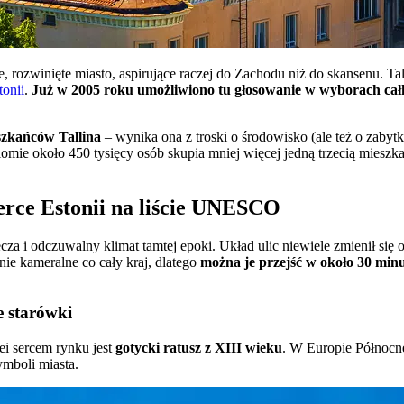
 rozwinięte miasto, aspirujące raczej do Zachodu niż do skansenu. Tal
tonii
.
Już w 2005 roku umożliwiono tu głosowanie w wyborach całk
szkańców Tallina
– wynika ona z troski o środowisko (ale też o zaby
iomie około 450 tysięcy osób skupia mniej więcej jedną trzecią mies
serce Estonii na liście UNESCO
 i odczuwalny klimat tamtej epoki. Układ ulic niewiele zmienił się od
nie kameralne co cały kraj, dlatego
można je przejść w około 30 min
e starówki
lei sercem rynku jest
gotycki ratusz z XIII wieku
. W Europie Północn
mboli miasta.