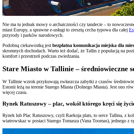
Nie ma tu jednak mowy o archaiczności czy tandecie – to nowoczesne,
miast Europy, a sprawne e-usługi to zresztą cecha typowa dla całej
Es
przyrody i parków narodowych.
Podobną ciekawostką jest
bezpłatna komunikacja miejska dla mie
skromnych dochodach. Warto też dodać, że Tallin z populacją na poz
komfort i przestrzeń podczas zwiedzania.
Stare Miasto w Tallinie – średniowieczne 
W Tallinie wzrok przykuwają zwłaszcza zabytki z czasów średniowiecza
Estonii leżą na terenie Starego Miasta (Dolnego Miasta). Jest ono rów
więcej czasu.
Rynek Ratuszowy – plac, wokół którego kręci się życi
Rynek lub Plac Ratuszowy, czyli Raekoja plats, to serce Tallina, z ko
wiatrowskaz w postaci Starego Tomasza (Vana Toomas), jednego z sy