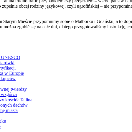
allina trudno trafić przypadkiem czy przejazdem – wśród państw bałt
 zupełnie obcej rodziny językowej, czyli ugrofińskiej – nie przypomin
Starym Mieście przypomnimy sobie o Malborku i Gdańsku, a to dopiero
 można zgubić się na całe dni, dlatego przygotowaliśmy instrukcję, c
ście UNESCO
starówki
tyfikacji
ka w Europie
h kupców
awnej twierdzy
 wzgórza
zy kościół Tallina
rwonych dachów
mę miasta
ieku
e