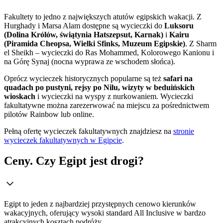
Fakultety to jedno z największych atutów egipskich wakacji. Z
Hurghady i Marsa Alam dostępne są wycieczki do
Luksoru
(Dolina Królów, świątynia Hatszepsut, Karnak)
i
Kairu
(Piramida Cheopsa, Wielki Sfinks, Muzeum Egipskie)
. Z Sharm
el Sheikh – wycieczki do Ras Mohammed, Kolorowego Kanionu i
na Górę Synaj (nocna wyprawa ze wschodem słońca).
Oprócz wycieczek historycznych popularne są też
safari na
quadach po pustyni, rejsy po Nilu, wizyty w beduińskich
wioskach
i wycieczki na wyspy z nurkowaniem. Wycieczki
fakultatywne można zarezerwować na miejscu za pośrednictwem
pilotów Rainbow lub online.
Pełną ofertę wycieczek fakultatywnych znajdziesz na
stronie
wycieczek fakultatywnych w Egipcie
.
Ceny. Czy Egipt jest drogi?
Egipt to jeden z najbardziej przystępnych cenowo kierunków
wakacyjnych, oferujący wysoki standard All Inclusive w bardzo
atrakcyjnych kosztach podróży.