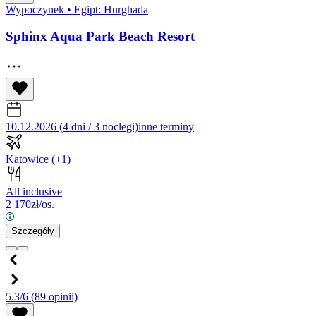
Wypoczynek
•
Egipt: Hurghada
Sphinx Aqua Park Beach Resort
10.12.2026 (4 dni / 3 noclegi)
inne terminy
Katowice
(+1)
All inclusive
2 170
zł/os.
Szczegóły
5.3/6
(89 opinii)