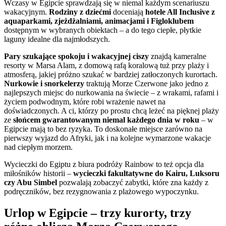
Wczasy w Egipcie sprawdzają się w niemal każdym scenariuszu
wakacyjnym.
Rodziny z dziećmi
doceniają
hotele All Inclusive z
aquaparkami, zjeżdżalniami, animacjami i Figloklubem
dostępnym w wybranych obiektach – a do tego ciepłe, płytkie
laguny idealne dla najmłodszych.
Pary szukające spokoju i wakacyjnej ciszy
znajdą kameralne
resorty w Marsa Alam, z domową rafą koralową tuż przy plaży i
atmosferą, jakiej próżno szukać w bardziej zatłoczonych kurortach.
Nurkowie i snorkelerzy
traktują Morze Czerwone jako jedno z
najlepszych miejsc do nurkowania na świecie – z wrakami, rafami i
życiem podwodnym, które robi wrażenie nawet na
doświadczonych. A ci, którzy po prostu chcą leżeć na pięknej plaży
ze
słońcem gwarantowanym niemal każdego dnia w roku
– w
Egipcie mają to bez ryzyka. To doskonałe miejsce zarówno na
pierwszy wyjazd do Afryki, jak i na kolejne wymarzone wakacje
nad ciepłym morzem.
Wycieczki do Egiptu z biura podróży Rainbow to też opcja dla
miłośników historii –
wycieczki fakultatywne do Kairu, Luksoru
czy Abu Simbel
pozwalają zobaczyć zabytki, które zna każdy z
podręczników, bez rezygnowania z plażowego wypoczynku.
Urlop w Egipcie – trzy kurorty, trzy