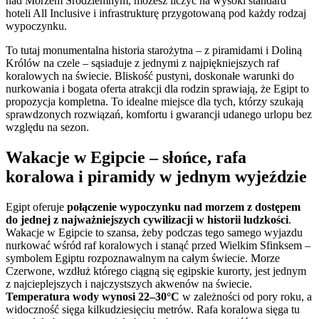
nad Morzem Śródziemnym, możesz liczyć na wysoki standard
hoteli All Inclusive i infrastrukturę przygotowaną pod każdy rodzaj
wypoczynku.
To tutaj monumentalna historia starożytna – z piramidami i Doliną
Królów na czele – sąsiaduje z jednymi z najpiękniejszych raf
koralowych na świecie. Bliskość pustyni, doskonałe warunki do
nurkowania i bogata oferta atrakcji dla rodzin sprawiają, że Egipt to
propozycja kompletna. To idealne miejsce dla tych, którzy szukają
sprawdzonych rozwiązań, komfortu i gwarancji udanego urlopu bez
względu na sezon.
Wakacje w Egipcie – słońce, rafa
koralowa i piramidy w jednym wyjeździe
Egipt oferuje
połączenie wypoczynku nad morzem z dostępem
do jednej z najważniejszych cywilizacji w historii ludzkości
.
Wakacje w Egipcie to szansa, żeby podczas tego samego wyjazdu
nurkować wśród raf koralowych i stanąć przed Wielkim Sfinksem –
symbolem Egiptu rozpoznawalnym na całym świecie. Morze
Czerwone, wzdłuż którego ciągną się egipskie kurorty, jest jednym
z najcieplejszych i najczystszych akwenów na świecie.
Temperatura wody wynosi 22–30°C
w zależności od pory roku, a
widoczność sięga kilkudziesięciu metrów. Rafa koralowa sięga tu