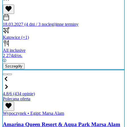
18.03.2027 (4 dni / 3 noclegi)
inne terminy
Katowice
(+1)
All inclusive
2 274
zł/os.
Szczegóły
4.8/6
(434 opinie)
Polecana oferta
Wypoczynek
•
Egipt: Marsa Alam
Amarina Queen Resort & Aqua Park Marsa Alam