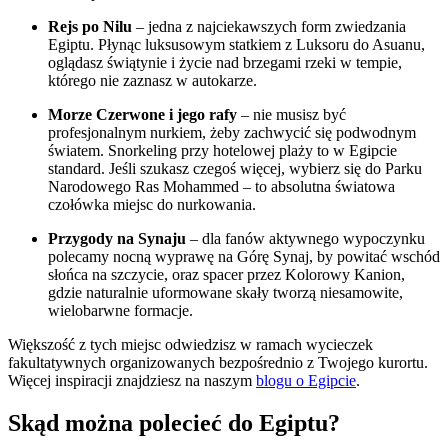
Rejs po Nilu
– jedna z najciekawszych form zwiedzania
Egiptu. Płynąc luksusowym statkiem z Luksoru do Asuanu,
oglądasz świątynie i życie nad brzegami rzeki w tempie,
którego nie zaznasz w autokarze.
Morze Czerwone i jego rafy
– nie musisz być
profesjonalnym nurkiem, żeby zachwycić się podwodnym
światem. Snorkeling przy hotelowej plaży to w Egipcie
standard. Jeśli szukasz czegoś więcej, wybierz się do Parku
Narodowego Ras Mohammed – to absolutna światowa
czołówka miejsc do nurkowania.
Przygody na Synaju
– dla fanów aktywnego wypoczynku
polecamy nocną wyprawę na Górę Synaj, by powitać wschód
słońca na szczycie, oraz spacer przez Kolorowy Kanion,
gdzie naturalnie uformowane skały tworzą niesamowite,
wielobarwne formacje.
Większość z tych miejsc odwiedzisz w ramach wycieczek
fakultatywnych organizowanych bezpośrednio z Twojego kurortu.
Więcej inspiracji znajdziesz na naszym
blogu o Egipcie
.
Skąd można polecieć do Egiptu?