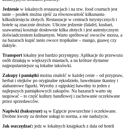
Jedzenie
w lokalnych restauracjach i na tzw. food courtach jest
tanie – posiłek można zjeść za równowartość kilkunastu-
kilkudziesięciu złotych. Restauracje w centrach turystycznych i
hotele są znacznie droższe. Uliczne jedzenie (falafel, kushari,
szawarma) kosztuje dosłownie kilka złotych i jest autentycznym
doświadczeniem kulinarnym. Warto spróbować owoców morza, a
na bazarach kupić tanio owoce tropikalne – mango, guawę czy
daktyle.
Transport
lokalny jest bardzo przystępny. Aplikacje do przewozu
osób działają w większych miastach, a na krótsze dystanse
najpopularniejsze są lokalne taksówki.
Zakupy i pamiątki
można znaleźć w każdej cenie – od przypraw,
herbat i olejków po oryginalne rękodzieło, bawełniane tkaniny i
alabastrowe figurki. Wyroby z egipskiej bawełny to jeden z
najlepszych pamiątkowych zakupów. Na bazarach warto się
targować – to część kultury handlowej i zachowanie oczekiwane
przez sprzedawców.
Napiwki (bakszysze)
są w Egipcie powszechne i oczekiwane.
Drobne kwoty za drobne usługi to norma, a nie nadużycie.
Jak oszczędzać:
jedz w lokalnych knajpkach z dala od hoteli