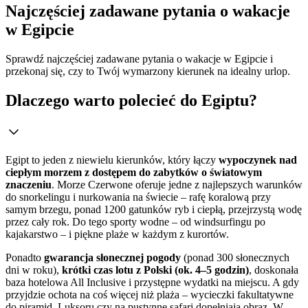
Najczęściej zadawane pytania o wakacje
w Egipcie
Sprawdź najczęściej zadawane pytania o wakacje w Egipcie i
przekonaj się, czy to Twój wymarzony kierunek na idealny urlop.
Dlaczego warto polecieć do Egiptu?
Egipt to jeden z niewielu kierunków, który łączy
wypoczynek nad
ciepłym morzem z dostępem do zabytków o światowym
znaczeniu
. Morze Czerwone oferuje jedne z najlepszych warunków
do snorkelingu i nurkowania na świecie – rafę koralową przy
samym brzegu, ponad 1200 gatunków ryb i ciepłą, przejrzystą wodę
przez cały rok. Do tego sporty wodne – od windsurfingu po
kajakarstwo – i piękne plaże w każdym z kurortów.
Ponadto
gwarancja słonecznej pogody
(ponad 300 słonecznych
dni w roku),
krótki czas lotu z Polski (ok. 4–5 godzin)
, doskonała
baza hotelowa All Inclusive i przystępne wydatki na miejscu. A gdy
przyjdzie ochota na coś więcej niż plaża – wycieczki fakultatywne
do piramid, Luksoru czy na pustynne safari dopełniają obraz. W