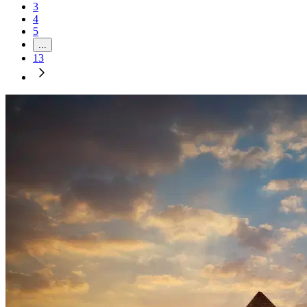
3
4
5
...
13