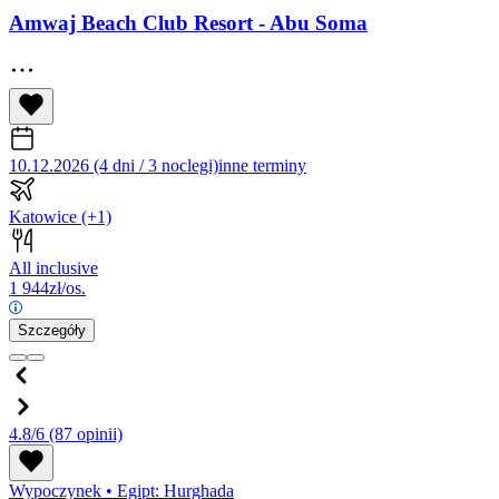
Amwaj Beach Club Resort - Abu Soma
10.12.2026 (4 dni / 3 noclegi)
inne terminy
Katowice
(+1)
All inclusive
1 944
zł/os.
Szczegóły
4.8/6
(87 opinii)
Wypoczynek
•
Egipt: Hurghada