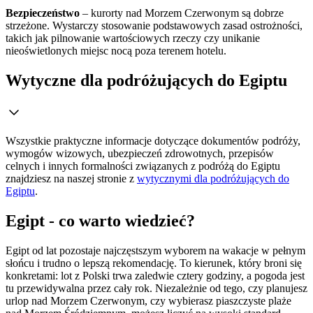
Bezpieczeństwo
– kurorty nad Morzem Czerwonym są dobrze
strzeżone. Wystarczy stosowanie podstawowych zasad ostrożności,
takich jak pilnowanie wartościowych rzeczy czy unikanie
nieoświetlonych miejsc nocą poza terenem hotelu.
Wytyczne dla podróżujących do Egiptu
Wszystkie praktyczne informacje dotyczące dokumentów podróży,
wymogów wizowych, ubezpieczeń zdrowotnych, przepisów
celnych i innych formalności związanych z podróżą do Egiptu
znajdziesz na naszej stronie z
wytycznymi dla podróżujących do
Egiptu
.
Egipt - co warto wiedzieć?
Egipt od lat pozostaje najczęstszym wyborem na wakacje w pełnym
słońcu i trudno o lepszą rekomendację. To kierunek, który broni się
konkretami: lot z Polski trwa zaledwie cztery godziny, a pogoda jest
tu przewidywalna przez cały rok. Niezależnie od tego, czy planujesz
urlop nad Morzem Czerwonym, czy wybierasz piaszczyste plaże