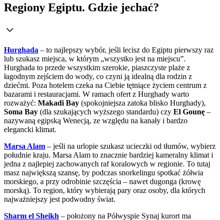
Regiony Egiptu. Gdzie jechać?
Hurghada
– to najlepszy wybór, jeśli lecisz do Egiptu pierwszy raz
lub szukasz miejsca, w którym „wszystko jest na miejscu”.
Hurghada to przede wszystkim szerokie, piaszczyste plaże z
łagodnym zejściem do wody, co czyni ją idealną dla rodzin z
dziećmi. Poza hotelem czeka na Ciebie tętniące życiem centrum z
bazarami i restauracjami. W ramach ofert z Hurghady warto
rozważyć:
Makadi Bay
(spokojniejsza zatoka blisko Hurghady),
Soma Bay
(dla szukających wyższego standardu) czy
El Gounę
–
nazywaną egipską Wenecją, ze względu na kanały i bardzo
elegancki klimat.
Marsa Alam
– jeśli na urlopie szukasz ucieczki od tłumów, wybierz
południe kraju. Marsa Alam to znacznie bardziej kameralny klimat i
jedna z najlepiej zachowanych raf koralowych w regionie. To tutaj
masz największą szansę, by podczas snorkelingu spotkać żółwia
morskiego, a przy odrobinie szczęścia – nawet dugonga (krowę
morską). To region, który wybierają pary oraz osoby, dla których
najważniejszy jest podwodny świat.
Sharm el Sheikh
– położony na Półwyspie Synaj kurort ma