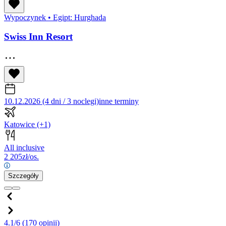
Wypoczynek
•
Egipt: Hurghada
Swiss Inn Resort
10.12.2026 (4 dni / 3 noclegi)
inne terminy
Katowice
(+1)
All inclusive
2 205
zł/os.
Szczegóły
4.1/6
(170 opinii)