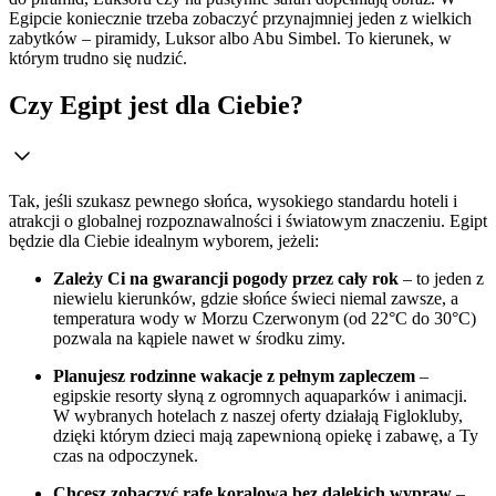
Egipcie koniecznie trzeba zobaczyć przynajmniej jeden z wielkich
zabytków – piramidy, Luksor albo Abu Simbel. To kierunek, w
którym trudno się nudzić.
Czy Egipt jest dla Ciebie?
Tak, jeśli szukasz pewnego słońca, wysokiego standardu hoteli i
atrakcji o globalnej rozpoznawalności i światowym znaczeniu. Egipt
będzie dla Ciebie idealnym wyborem, jeżeli:
Zależy Ci na gwarancji pogody przez cały rok
– to jeden z
niewielu kierunków, gdzie słońce świeci niemal zawsze, a
temperatura wody w Morzu Czerwonym (od 22°C do 30°C)
pozwala na kąpiele nawet w środku zimy.
Planujesz rodzinne wakacje z pełnym zapleczem
–
egipskie resorty słyną z ogromnych aquaparków i animacji.
W wybranych hotelach z naszej oferty działają Figlokluby,
dzięki którym dzieci mają zapewnioną opiekę i zabawę, a Ty
czas na odpoczynek.
Chcesz zobaczyć rafę koralową bez dalekich wypraw
–