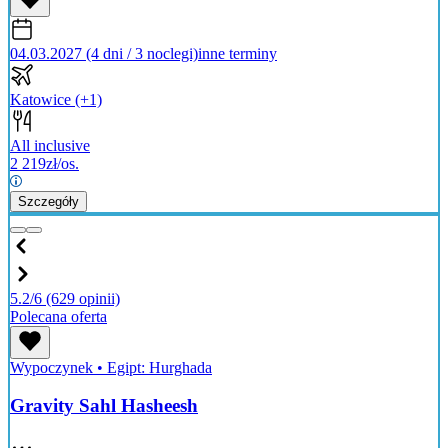
04.03.2027 (4 dni / 3 noclegi)
inne terminy
Katowice
(+1)
All inclusive
2 219
zł/os.
Szczegóły
5.2/6
(629 opinii)
Polecana oferta
Wypoczynek
•
Egipt: Hurghada
Gravity Sahl Hasheesh