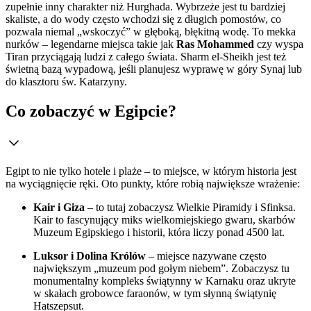
zupełnie inny charakter niż Hurghada. Wybrzeże jest tu bardziej
skaliste, a do wody często wchodzi się z długich pomostów, co
pozwala niemal „wskoczyć” w głęboką, błękitną wodę. To mekka
nurków – legendarne miejsca takie jak
Ras Mohammed
czy wyspa
Tiran przyciągają ludzi z całego świata. Sharm el-Sheikh jest też
świetną bazą wypadową, jeśli planujesz wyprawę w góry Synaj lub
do klasztoru św. Katarzyny.
Co zobaczyć w Egipcie?
Egipt to nie tylko hotele i plaże – to miejsce, w którym historia jest
na wyciągnięcie ręki. Oto punkty, które robią największe wrażenie:
Kair i Giza
– to tutaj zobaczysz Wielkie Piramidy i Sfinksa.
Kair to fascynujący miks wielkomiejskiego gwaru, skarbów
Muzeum Egipskiego i historii, która liczy ponad 4500 lat.
Luksor i Dolina Królów
– miejsce nazywane często
największym „muzeum pod gołym niebem”. Zobaczysz tu
monumentalny kompleks świątynny w Karnaku oraz ukryte
w skałach grobowce faraonów, w tym słynną świątynię
Hatszepsut.