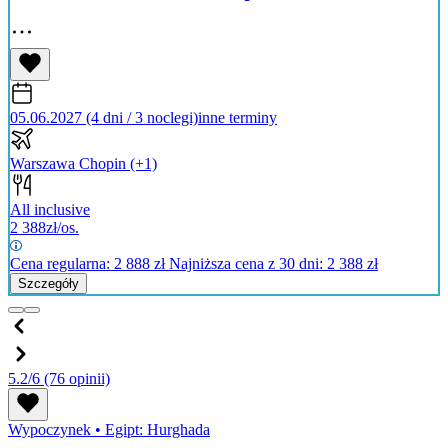
05.06.2027 (4 dni / 3 noclegi)
inne terminy
Warszawa Chopin
(+1)
All inclusive
2 388
zł/os.
Cena regularna:
2 888
zł
Najniższa cena z 30 dni: 2 388 zł
Szczegóły
5.2/6
(76 opinii)
Wypoczynek
•
Egipt: Hurghada