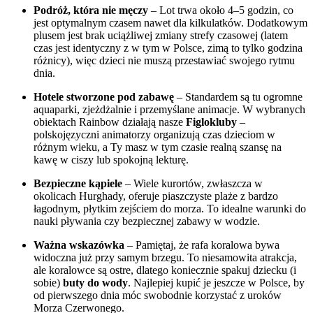
Podróż, która nie męczy
– Lot trwa około 4–5 godzin, co
jest optymalnym czasem nawet dla kilkulatków. Dodatkowym
plusem jest brak uciążliwej zmiany strefy czasowej (latem
czas jest identyczny z w tym w Polsce, zimą to tylko godzina
różnicy), więc dzieci nie muszą przestawiać swojego rytmu
dnia.
Hotele stworzone pod zabawę
– Standardem są tu ogromne
aquaparki, zjeżdżalnie i przemyślane animacje. W wybranych
obiektach Rainbow działają nasze
Figlokluby
–
polskojęzyczni animatorzy organizują czas dzieciom w
różnym wieku, a Ty masz w tym czasie realną szansę na
kawę w ciszy lub spokojną lekturę.
Bezpieczne kąpiele
– Wiele kurortów, zwłaszcza w
okolicach Hurghady, oferuje piaszczyste plaże z bardzo
łagodnym, płytkim zejściem do morza. To idealne warunki do
nauki pływania czy bezpiecznej zabawy w wodzie.
Ważna wskazówka
– Pamiętaj, że rafa koralowa bywa
widoczna już przy samym brzegu. To niesamowita atrakcja,
ale koralowce są ostre, dlatego koniecznie spakuj dziecku (i
sobie)
buty do wody
. Najlepiej kupić je jeszcze w Polsce, by
od pierwszego dnia móc swobodnie korzystać z uroków
Morza Czerwonego.