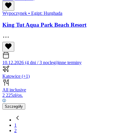
Wypoczynek
•
Egipt: Hurghada
King Tut Aqua Park Beach Resort
10.12.2026 (4 dni / 3 noclegi)
inne terminy
Katowice
(+1)
All inclusive
2 225
zł/os.
Szczegóły
1
2