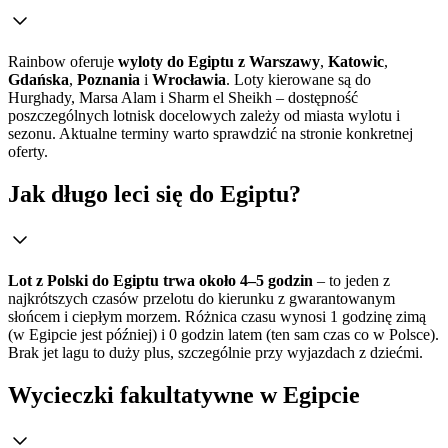
Rainbow oferuje
wyloty do Egiptu z Warszawy
,
Katowic
,
Gdańska
,
Poznania
i
Wrocławia
. Loty kierowane są do
Hurghady, Marsa Alam i Sharm el Sheikh – dostępność
poszczególnych lotnisk docelowych zależy od miasta wylotu i
sezonu. Aktualne terminy warto sprawdzić na stronie konkretnej
oferty.
Jak długo leci się do Egiptu?
Lot z Polski do Egiptu trwa około 4–5 godzin
– to jeden z
najkrótszych czasów przelotu do kierunku z gwarantowanym
słońcem i ciepłym morzem. Różnica czasu wynosi 1 godzinę zimą
(w Egipcie jest później) i 0 godzin latem (ten sam czas co w Polsce).
Brak jet lagu to duży plus, szczególnie przy wyjazdach z dziećmi.
Wycieczki fakultatywne w Egipcie