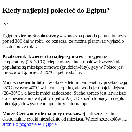
Kiedy najlepiej polecieć do Egiptu?
Egipt to
kierunek całoroczny
– słoneczna pogoda panuje tu przez
ponad 300 dni w roku, co oznacza, że można planować wyjazd o
każdej porze roku.
Październik–kwiecień to najlepszy okres
– przyjemne
temperatury (25–30°C), ciepłe morze, brak upałów. Szczególnie
popularne są miesiące zimowe (grudzień–luty), gdy w Polsce jest
mróz, a w Egipcie 22–26°C i pełne słońce.
Maj–wrzesień to lato
– w okresie letnim temperatury przekraczają
35°C (czasem 40°C w lipcu–sierpniu), ale woda jest najcieplejsza
(28–30°C), a hotele mniej zatłoczone. Suche gorąco jest łatwiejsze
do zniesienia niż wilgotny upał w Azji. Dla osób lubiących ciepło i
tolerujących wysokie temperatury – dobra opcja.
Morze Czerwone nie ma pory deszczowej
– deszcz jest tu
ekstremalnie rzadki niezależnie od miesiąca. Więcej szczegółów na
stronie o pogodzie w Egipcie
.