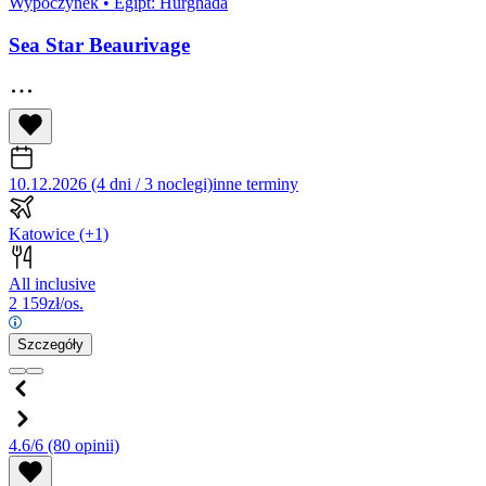
Wypoczynek
•
Egipt: Hurghada
Sea Star Beaurivage
10.12.2026 (4 dni / 3 noclegi)
inne terminy
Katowice
(+1)
All inclusive
2 159
zł/os.
Szczegóły
4.6/6
(80 opinii)