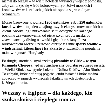
niemal do brzegu – w wielu hotelach wystarczy wejść z pomostu,
żeby zanurzyć się wśród kolorowych ryb, żółwi morskich i
koralowców w kształtach, jakich nie spotka się w żadnym
oceanarium.
Morze Czerwone to
ponad 1200 gatunków ryb i 250 gatunków
koralowców
– to jeden z najbogatszych ekosystemów morskich na
Ziemi. Snorkeling i nurkowanie są tu dostępne dla każdego
poziomu zaawansowania, od pierwszych prób z maską po
zaawansowany diving na wraki i głębokie ściany. Poza
nurkowaniem Morze Czerwone oferuje też inne
sporty wodne –
windsurfing, kitesurfing i kajakarstwo
, szczególnie popularne
m.in. w rejonach Hurghady.
Po drugiej stronie pustyni czekają
piramidy w Gizie – w tym
Piramida Cheopsa, jedyny zachowany cud starożytnego świata
– Wielki Sfinks, świątynie Luksoru, Dolina Królów i Abu Simbel.
To zabytki, które definiują pojęcie „cudu świata” i które można
zobaczyć w ramach wycieczek fakultatywnych dostępnych z
każdego kurortu.
Wczasy w Egipcie – dla każdego, kto
szuka słońca i ciepłego morza