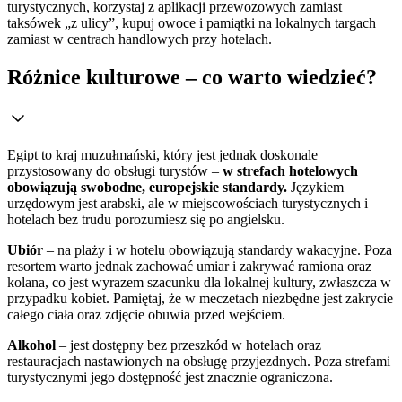
turystycznych, korzystaj z aplikacji przewozowych zamiast
taksówek „z ulicy”, kupuj owoce i pamiątki na lokalnych targach
zamiast w centrach handlowych przy hotelach.
Różnice kulturowe – co warto wiedzieć?
Egipt to kraj muzułmański, który jest jednak doskonale
przystosowany do obsługi turystów –
w strefach hotelowych
obowiązują swobodne, europejskie standardy.
Językiem
urzędowym jest arabski, ale w miejscowościach turystycznych i
hotelach bez trudu porozumiesz się po angielsku.
Ubiór
– na plaży i w hotelu obowiązują standardy wakacyjne. Poza
resortem warto jednak zachować umiar i zakrywać ramiona oraz
kolana, co jest wyrazem szacunku dla lokalnej kultury, zwłaszcza w
przypadku kobiet. Pamiętaj, że w meczetach niezbędne jest zakrycie
całego ciała oraz zdjęcie obuwia przed wejściem.
Alkohol
– jest dostępny bez przeszkód w hotelach oraz
restauracjach nastawionych na obsługę przyjezdnych. Poza strefami
turystycznymi jego dostępność jest znacznie ograniczona.