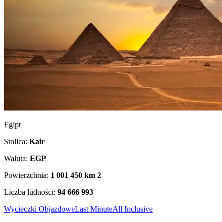
Egipt
Stolica:
Kair
Waluta:
EGP
Powierzchnia:
1 001 450 km
2
Liczba ludności:
94 666 993
Wycieczki Objazdowe
Last Minute
All Inclusive