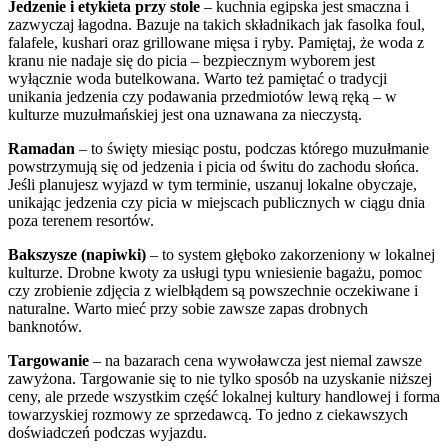
Jedzenie i etykieta przy stole
– kuchnia egipska jest smaczna i
zazwyczaj łagodna. Bazuje na takich składnikach jak fasolka foul,
falafele, kushari oraz grillowane mięsa i ryby. Pamiętaj, że woda z
kranu nie nadaje się do picia – bezpiecznym wyborem jest
wyłącznie woda butelkowana. Warto też pamiętać o tradycji
unikania jedzenia czy podawania przedmiotów lewą ręką – w
kulturze muzułmańskiej jest ona uznawana za nieczystą.
Ramadan
– to święty miesiąc postu, podczas którego muzułmanie
powstrzymują się od jedzenia i picia od świtu do zachodu słońca.
Jeśli planujesz wyjazd w tym terminie, uszanuj lokalne obyczaje,
unikając jedzenia czy picia w miejscach publicznych w ciągu dnia
poza terenem resortów.
Bakszysze (napiwki)
– to system głęboko zakorzeniony w lokalnej
kulturze. Drobne kwoty za usługi typu wniesienie bagażu, pomoc
czy zrobienie zdjęcia z wielbłądem są powszechnie oczekiwane i
naturalne. Warto mieć przy sobie zawsze zapas drobnych
banknotów.
Targowanie
– na bazarach cena wywoławcza jest niemal zawsze
zawyżona. Targowanie się to nie tylko sposób na uzyskanie niższej
ceny, ale przede wszystkim część lokalnej kultury handlowej i forma
towarzyskiej rozmowy ze sprzedawcą. To jedno z ciekawszych
doświadczeń podczas wyjazdu.