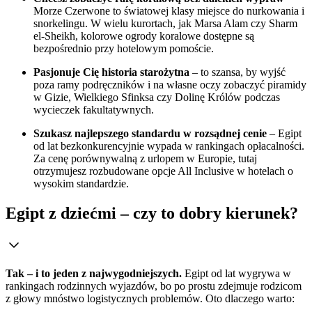
Morze Czerwone to światowej klasy miejsce do nurkowania i
snorkelingu. W wielu kurortach, jak Marsa Alam czy Sharm
el-Sheikh, kolorowe ogrody koralowe dostępne są
bezpośrednio przy hotelowym pomoście.
Pasjonuje Cię historia starożytna
– to szansa, by wyjść
poza ramy podręczników i na własne oczy zobaczyć piramidy
w Gizie, Wielkiego Sfinksa czy Dolinę Królów podczas
wycieczek fakultatywnych.
Szukasz najlepszego standardu w rozsądnej cenie
– Egipt
od lat bezkonkurencyjnie wypada w rankingach opłacalności.
Za cenę porównywalną z urlopem w Europie, tutaj
otrzymujesz rozbudowane opcje All Inclusive w hotelach o
wysokim standardzie.
Egipt z dziećmi – czy to dobry kierunek?
Tak – i to jeden z najwygodniejszych.
Egipt od lat wygrywa w
rankingach rodzinnych wyjazdów, bo po prostu zdejmuje rodzicom
z głowy mnóstwo logistycznych problemów. Oto dlaczego warto: