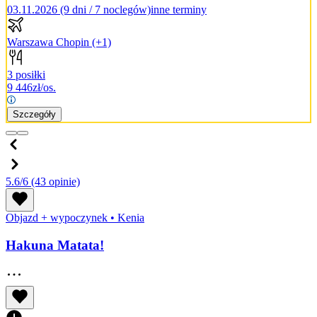
03.11.2026 (9 dni / 7 noclegów)
inne terminy
Warszawa Chopin
(+1)
3 posiłki
9 446
zł/os.
Szczegóły
5.6/6
(43 opinie)
Objazd + wypoczynek
•
Kenia
Hakuna Matata!