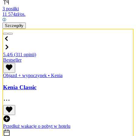
3 posiłki
11 574
zł/os.
Szczegóły
5.4/6
(311 opinii)
Bestseller
Objazd + wypoczynek
•
Kenia
Kenia Classic
Przedłuż wakacje o pobyt w hotelu