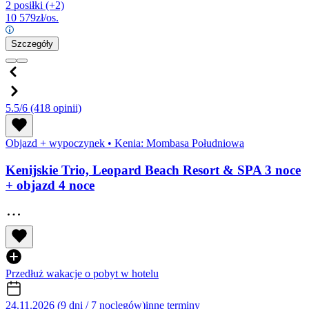
2 posiłki
(+2)
10 579
zł/os.
Szczegóły
5.5/6
(418 opinii)
Objazd + wypoczynek
•
Kenia: Mombasa Południowa
Kenijskie Trio, Leopard Beach Resort & SPA 3 noce
+ objazd 4 noce
Przedłuż wakacje o pobyt w hotelu
24.11.2026 (9 dni / 7 noclegów)
inne terminy