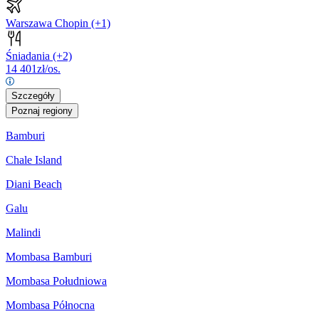
Warszawa Chopin
(+1)
Śniadania
(+2)
14 401
zł/os.
Szczegóły
Poznaj regiony
Bamburi
Chale Island
Diani Beach
Galu
Malindi
Mombasa Bamburi
Mombasa Południowa
Mombasa Północna