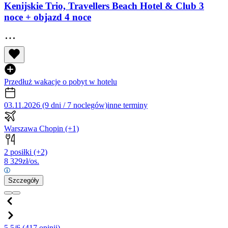
Kenijskie Trio, Travellers Beach Hotel & Club 3
noce + objazd 4 noce
Przedłuż wakacje o pobyt w hotelu
03.11.2026 (9 dni / 7 noclegów)
inne terminy
Warszawa Chopin
(+1)
2 posiłki
(+2)
8 329
zł/os.
Szczegóły
5.5/6
(417 opinii)