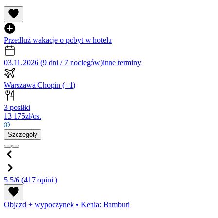
Przedłuż wakacje o pobyt w hotelu
03.11.2026 (9 dni / 7 noclegów)
inne terminy
Warszawa Chopin
(+1)
3 posiłki
13 175
zł/os.
Szczegóły
5.5/6
(417 opinii)
Objazd + wypoczynek
•
Kenia: Bamburi