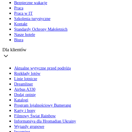
Bezpieczne wakacje
Praca
Praca w IT
Szkolenia turystyczne
Kontakt
Standardy Ochrony Małoletnich
Nasze hotele
Biura
Dla klientów
Aktualne wytyczne przed podróżą
Rozkłady lotów
Linie lotnicze
Dreamliner
Airbus A330
Dodaj opinię
Katalogi
Program lojalnościowy Bumerang
Karty i bony
Filmowy Świat Rainbow
Informatsiya dla Hromadian Ukrainy
Wyjazdy grupowe
Incoming