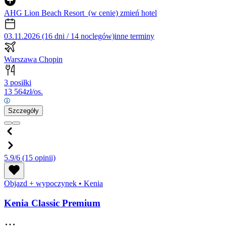
AHG Lion Beach Resort
(w cenie)
zmień hotel
03.11.2026 (16 dni / 14 noclegów)
inne terminy
Warszawa Chopin
3 posiłki
13 564
zł/os.
Szczegóły
5.9/6
(15 opinii)
Objazd + wypoczynek
•
Kenia
Kenia Classic Premium