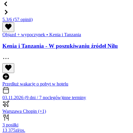
5.3/6
(57 opinii)
Objazd + wypoczynek
•
Kenia i Tanzania
Kenia i Tanzania - W poszukiwaniu źródeł Nilu
Przedłuż wakacje o pobyt w hotelu
03.11.2026 (9 dni / 7 noclegów)
inne terminy
Warszawa Chopin
(+1)
3 posiłki
13 375
zł/os.