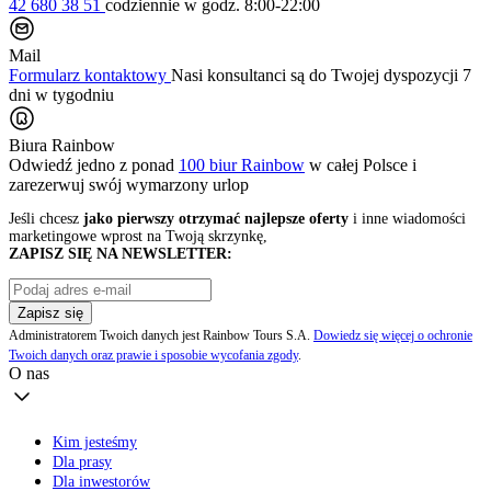
42 680 38 51
codziennie
w godz. 8:00-22:00
Mail
Formularz kontaktowy
Nasi konsultanci są do Twojej dyspozycji 7
dni w tygodniu
Biura Rainbow
Odwiedź jedno z ponad
100 biur Rainbow
w całej Polsce i
zarezerwuj swój
wymarzony urlop
Jeśli chcesz
jako pierwszy otrzymać najlepsze oferty
i inne wiadomości
marketingowe wprost na Twoją skrzynkę,
ZAPISZ SIĘ NA NEWSLETTER:
Zapisz się
Administratorem Twoich danych jest Rainbow Tours S.A.
Dowiedz się więcej o ochronie
Twoich danych oraz prawie i sposobie wycofania zgody
.
O nas
Kim jesteśmy
Dla prasy
Dla inwestorów