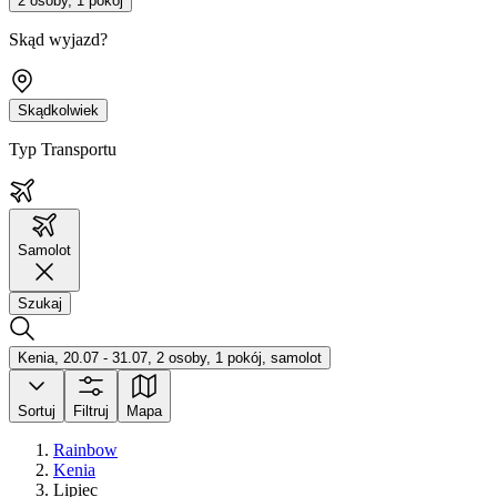
2 osoby, 1 pokój
Skąd wyjazd?
Skądkolwiek
Typ Transportu
Samolot
Szukaj
Kenia, 20.07 - 31.07, 2 osoby, 1 pokój, samolot
Sortuj
Filtruj
Mapa
Rainbow
Kenia
Lipiec