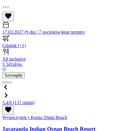
17.03.2027 (9 dni / 7 noclegów)
inne terminy
Gdańsk
(+1)
All inclusive
5 541
zł/os.
Szczegóły
5.4/6
(137 opinii)
Wypoczynek
•
Kenia: Diani Beach
Jacaranda Indian Ocean Beach Resort