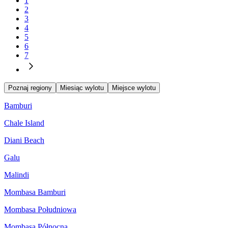
1
2
3
4
5
6
7
Poznaj regiony
Miesiąc wylotu
Miejsce wylotu
Bamburi
Chale Island
Diani Beach
Galu
Malindi
Mombasa Bamburi
Mombasa Południowa
Mombasa Północna