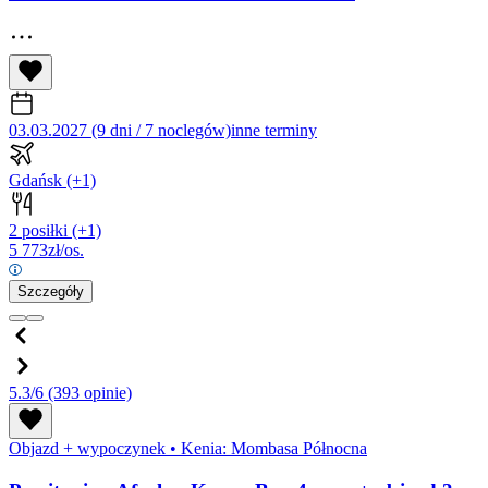
03.03.2027 (9 dni / 7 noclegów)
inne terminy
Gdańsk
(+1)
2 posiłki
(+1)
5 773
zł/os.
Szczegóły
5.3/6
(393 opinie)
Objazd + wypoczynek
•
Kenia: Mombasa Północna