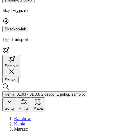
2 osoby, 1 pokój
Skąd wyjazd?
Skądkolwiek
Typ Transportu
Samolot
Szukaj
Kenia, 01.03 - 31.03, 2 osoby, 1 pokój, samolot
Sortuj
Filtruj
Mapa
Rainbow
Kenia
Marzec