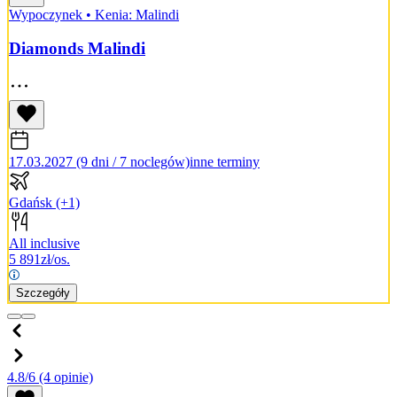
Wypoczynek
•
Kenia: Malindi
Diamonds Malindi
17.03.2027 (9 dni / 7 noclegów)
inne terminy
Gdańsk
(+1)
All inclusive
5 891
zł/os.
Szczegóły
4.8/6
(4 opinie)