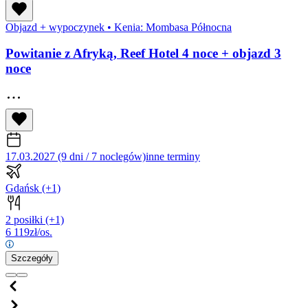
Objazd + wypoczynek
•
Kenia: Mombasa Północna
Powitanie z Afryką, Reef Hotel 4 noce + objazd 3
noce
17.03.2027 (9 dni / 7 noclegów)
inne terminy
Gdańsk
(+1)
2 posiłki
(+1)
6 119
zł/os.
Szczegóły