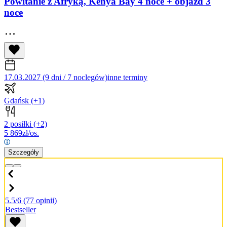
Powitanie z Afryką, Kenya Bay 4 noce + objazd 3
noce
17.03.2027 (9 dni / 7 noclegów)
inne terminy
Gdańsk
(+1)
2 posiłki
(+2)
5 869
zł/os.
Szczegóły
5.5/6
(77 opinii)
Bestseller