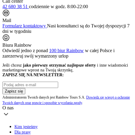
Call center
42 680 38 51
codziennie
w godz. 8:00-22:00
Mail
Formularz kontaktowy
Nasi konsultanci są do Twojej dyspozycji 7
dni w tygodniu
Biura Rainbow
Odwiedź jedno z ponad
100 biur Rainbow
w całej Polsce i
zarezerwuj swój
wymarzony urlop
Jeśli chcesz
jako pierwszy otrzymać najlepsze oferty
i inne wiadomości
marketingowe wprost na Twoją skrzynkę,
ZAPISZ SIĘ NA NEWSLETTER:
Zapisz się
Administratorem Twoich danych jest Rainbow Tours S.A.
Dowiedz się więcej o ochronie
Twoich danych oraz prawie i sposobie wycofania zgody
.
O nas
Kim jesteśmy
Dla prasy