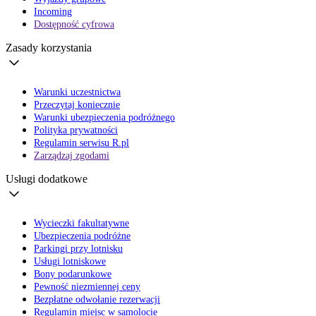
Incoming
Dostępność cyfrowa
Zasady korzystania
Warunki uczestnictwa
Przeczytaj koniecznie
Warunki ubezpieczenia podróżnego
Polityka prywatności
Regulamin serwisu R.pl
Zarządzaj zgodami
Usługi dodatkowe
Wycieczki fakultatywne
Ubezpieczenia podróżne
Parkingi przy lotnisku
Usługi lotniskowe
Bony podarunkowe
Pewność niezmiennej ceny
Bezpłatne odwołanie rezerwacji
Regulamin miejsc w samolocie