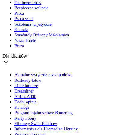
Dla inwestorów
Bezpieczne wakacje
Praca
Praca w IT
Szkolenia turystyczne
Kontakt
Standardy Ochrony Małoletnich
Nasze hotele
Biura
Dla klientów
Aktualne wytyczne przed podróżą
Rozkłady lotów
Linie lotnicze
Dreamliner
Airbus A330
Dodaj opinię
Katalogi
Program lojalnościowy Bumerang
Karty i bony
Filmowy Świat Rainbow
Informatsiya dla Hromadian Ukrainy
Wyjazdy grupowe