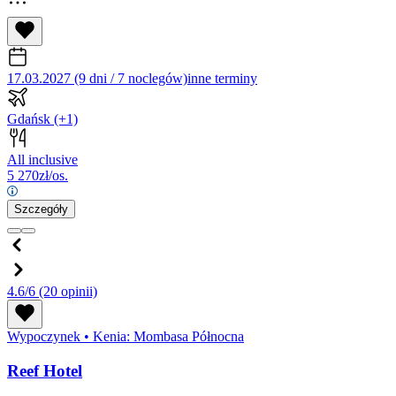
17.03.2027 (9 dni / 7 noclegów)
inne terminy
Gdańsk
(+1)
All inclusive
5 270
zł/os.
Szczegóły
4.6/6
(20 opinii)
Wypoczynek
•
Kenia: Mombasa Północna
Reef Hotel