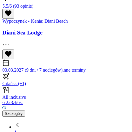
5.5/6
(93 opinie)
Wypoczynek
•
Kenia: Diani Beach
Diani Sea Lodge
03.03.2027 (9 dni / 7 noclegów)
inne terminy
Gdańsk
(+1)
All inclusive
6 223
zł/os.
Szczegóły