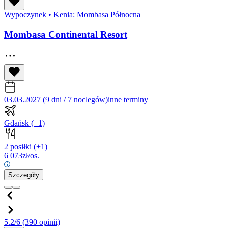
Wypoczynek
•
Kenia: Mombasa Północna
Mombasa Continental Resort
03.03.2027 (9 dni / 7 noclegów)
inne terminy
Gdańsk
(+1)
2 posiłki
(+1)
6 073
zł/os.
Szczegóły
5.2/6
(390 opinii)