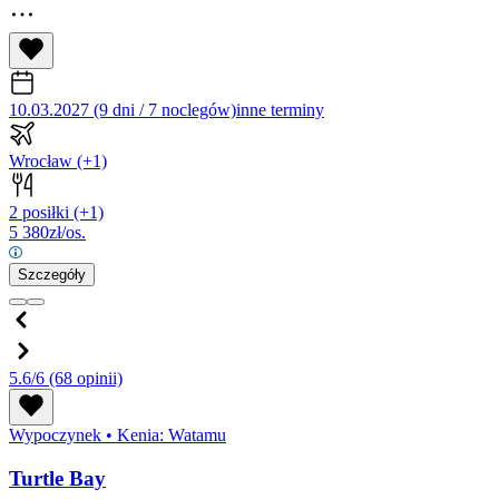
10.03.2027 (9 dni / 7 noclegów)
inne terminy
Wrocław
(+1)
2 posiłki
(+1)
5 380
zł/os.
Szczegóły
5.6/6
(68 opinii)
Wypoczynek
•
Kenia: Watamu
Turtle Bay