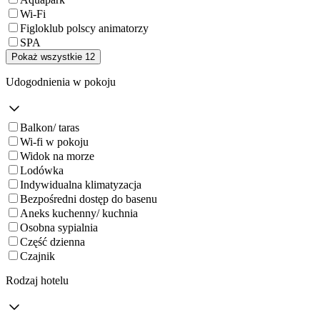
Wi-Fi
Figloklub polscy animatorzy
SPA
Pokaż wszystkie 12
Udogodnienia w pokoju
Balkon/ taras
Wi-fi w pokoju
Widok na morze
Lodówka
Indywidualna klimatyzacja
Bezpośredni dostęp do basenu
Aneks kuchenny/ kuchnia
Osobna sypialnia
Część dzienna
Czajnik
Rodzaj hotelu