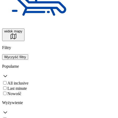
widok mapy
Filtry
Wyczyść filtry
Popularne
All inclusive
Last minute
Nowość
Wyżywienie