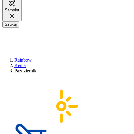
Samolot
Szukaj
Rainbow
Kenia
Październik