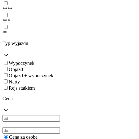
****
***
**
Typ wyjazdu
Wypoczynek
Objazd
Objazd + wypoczynek
Narty
Rejs statkiem
Cena
-
Cena za osobę