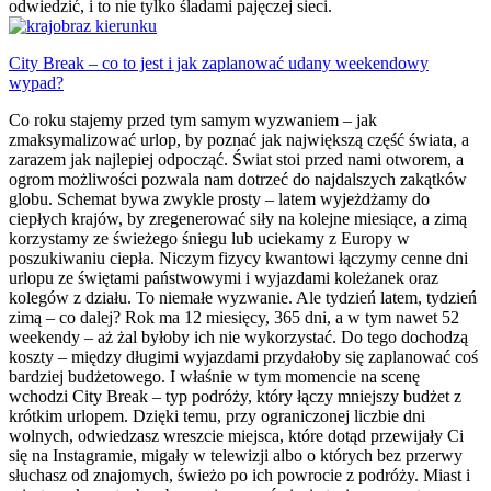
odwiedzić, i to nie tylko śladami pajęczej sieci.
City Break – co to jest i jak zaplanować udany weekendowy
wypad?
Co roku stajemy przed tym samym wyzwaniem – jak
zmaksymalizować urlop, by poznać jak największą część świata, a
zarazem jak najlepiej odpocząć. Świat stoi przed nami otworem, a
ogrom możliwości pozwala nam dotrzeć do najdalszych zakątków
globu. Schemat bywa zwykle prosty – latem wyjeżdżamy do
ciepłych krajów, by zregenerować siły na kolejne miesiące, a zimą
korzystamy ze świeżego śniegu lub uciekamy z Europy w
poszukiwaniu ciepła. Niczym fizycy kwantowi łączymy cenne dni
urlopu ze świętami państwowymi i wyjazdami koleżanek oraz
kolegów z działu. To niemałe wyzwanie. Ale tydzień latem, tydzień
zimą – co dalej? Rok ma 12 miesięcy, 365 dni, a w tym nawet 52
weekendy – aż żal byłoby ich nie wykorzystać. Do tego dochodzą
koszty – między długimi wyjazdami przydałoby się zaplanować coś
bardziej budżetowego. I właśnie w tym momencie na scenę
wchodzi City Break – typ podróży, który łączy mniejszy budżet z
krótkim urlopem. Dzięki temu, przy ograniczonej liczbie dni
wolnych, odwiedzasz wreszcie miejsca, które dotąd przewijały Ci
się na Instagramie, migały w telewizji albo o których bez przerwy
słuchasz od znajomych, świeżo po ich powrocie z podróży. Miast i