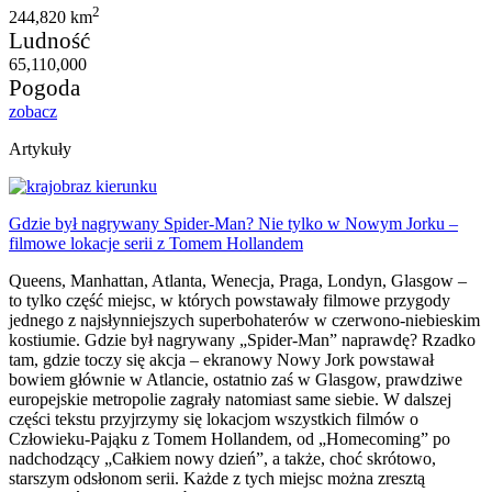
2
244,820 km
Ludność
65,110,000
Pogoda
zobacz
Artykuły
Gdzie był nagrywany Spider-Man? Nie tylko w Nowym Jorku –
filmowe lokacje serii z Tomem Hollandem
Queens, Manhattan, Atlanta, Wenecja, Praga, Londyn, Glasgow –
to tylko część miejsc, w których powstawały filmowe przygody
jednego z najsłynniejszych superbohaterów w czerwono-niebieskim
kostiumie. Gdzie był nagrywany „Spider-Man” naprawdę? Rzadko
tam, gdzie toczy się akcja – ekranowy Nowy Jork powstawał
bowiem głównie w Atlancie, ostatnio zaś w Glasgow, prawdziwe
europejskie metropolie zagrały natomiast same siebie. W dalszej
części tekstu przyjrzymy się lokacjom wszystkich filmów o
Człowieku-Pająku z Tomem Hollandem, od „Homecoming” po
nadchodzący „Całkiem nowy dzień”, a także, choć skrótowo,
starszym odsłonom serii. Każde z tych miejsc można zresztą