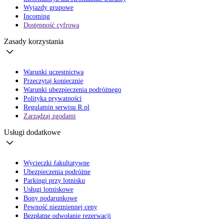
Wyjazdy grupowe
Incoming
Dostępność cyfrowa
Zasady korzystania
Warunki uczestnictwa
Przeczytaj koniecznie
Warunki ubezpieczenia podróżnego
Polityka prywatności
Regulamin serwisu R.pl
Zarządzaj zgodami
Usługi dodatkowe
Wycieczki fakultatywne
Ubezpieczenia podróżne
Parkingi przy lotnisku
Usługi lotniskowe
Bony podarunkowe
Pewność niezmiennej ceny
Bezpłatne odwołanie rezerwacji