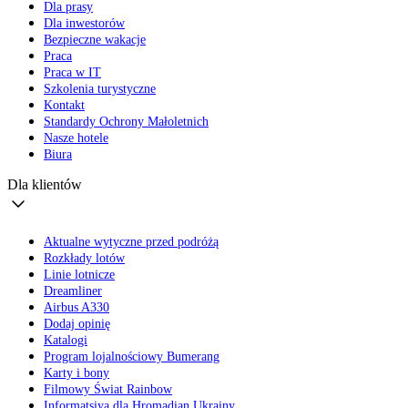
Dla prasy
Dla inwestorów
Bezpieczne wakacje
Praca
Praca w IT
Szkolenia turystyczne
Kontakt
Standardy Ochrony Małoletnich
Nasze hotele
Biura
Dla klientów
Aktualne wytyczne przed podróżą
Rozkłady lotów
Linie lotnicze
Dreamliner
Airbus A330
Dodaj opinię
Katalogi
Program lojalnościowy Bumerang
Karty i bony
Filmowy Świat Rainbow
Informatsiya dla Hromadian Ukrainy