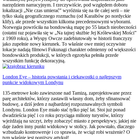
narzędziem narracyjnym. I rzeczywiście, pod względem doboru
lokalizacji „Nie czas umierać” wyróżnia się na tle całej serii – nie
tylko skalą geograficznego rozmachu (od Karaibów po nordyckie
klify), ale przede wszystkim kilkoma precedensowymi wyborami.
Norwegia powróciła na bondowską mapę po 55 latach nieobecności
(ostatni raz pojawiła się w „Na tajnej służbie Jej Królewskiej Mości”
z 1969 roku), a Wyspy Owcze zadebiutowały w historii franczyzy
jako zupełnie nowy kierunek. To właśnie owe mniej oczywiste
lokacje nadają filmowi Fukunagi charakter odmienny od większości
bondowskich produkcji, w których egzotyka pełniła przede
wszystkim funkcję dekoracyjną.
London Eye – historia powstania i ciekawostki o najlepszym
punkcie widokowym Londynu
135-metrowe koło zawieszone nad Tamizą, zaprojektowane przez
parę architektów, którzy zastawili własny dom, żeby sfinansować
budowę, a dziś jeden z najbardziej rozpoznawalnych symboli
Londynu. London Eye miało stać tylko pięć lat. Stoi już ponad
dwadzieścia pięć i co roku przyciąga miliony turystów, którzy
wjeżdżają na szczyt, żeby zobaczyć miasto z perspektywy, jakiej nie
daje żaden inny punkt widokowy w stolicy. Jak powstało, dlaczego
wzbudzało kontrowersje i co sprawia, że wciąż robi wrażenie? O
tym właśnie jest poniższy artykuł!