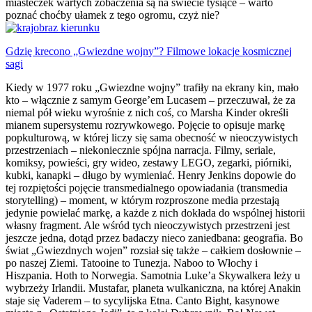
miasteczek wartych zobaczenia są na świecie tysiące – warto
poznać choćby ułamek z tego ogromu, czyż nie?
Gdzię krecono „Gwiezdne wojny”? Filmowe lokacje kosmicznej
sagi
Kiedy w 1977 roku „Gwiezdne wojny” trafiły na ekrany kin, mało
kto – włącznie z samym George’em Lucasem – przeczuwał, że za
niemal pół wieku wyrośnie z nich coś, co Marsha Kinder określi
mianem supersystemu rozrywkowego. Pojęcie to opisuje markę
popkulturową, w której liczy się sama obecność w nieoczywistych
przestrzeniach – niekoniecznie spójna narracja. Filmy, seriale,
komiksy, powieści, gry wideo, zestawy LEGO, zegarki, piórniki,
kubki, kanapki – długo by wymieniać. Henry Jenkins dopowie do
tej rozpiętości pojęcie transmedialnego opowiadania (transmedia
storytelling) – moment, w którym rozproszone media przestają
jedynie powielać markę, a każde z nich dokłada do wspólnej historii
własny fragment. Ale wśród tych nieoczywistych przestrzeni jest
jeszcze jedna, dotąd przez badaczy nieco zaniedbana: geografia. Bo
świat „Gwiezdnych wojen” rozsiał się także – całkiem dosłownie –
po naszej Ziemi. Tatooine to Tunezja. Naboo to Włochy i
Hiszpania. Hoth to Norwegia. Samotnia Luke’a Skywalkera leży u
wybrzeży Irlandii. Mustafar, planeta wulkaniczna, na której Anakin
staje się Vaderem – to sycylijska Etna. Canto Bight, kasynowe