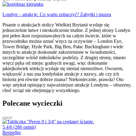
Londyn – atrakcje. Co warto zobaczyć? Zabytki i muzea
Pisanie o atrakcjach stolicy Wielkiej Brytanii wydaje się
jednocześnie łatwe i nieskończenie trudne. Z jednej strony Londyn
jest pełen ikon rozpoznawalnych na całym świecie, które w
przewodniku można uznać wręcz za oczywiste – London Eye,
Tower Bridge, Hyde Park, Big Ben, Pałac Buckingham i wiele
innych to atrakcje doskonale zakorzenione w świadomości,
szczególnie wśród miłośników podróży. Z drugiej strony, miasto
wręcz pęka od miejsc godnych uwagi, więc dokonanie
jakiejkolwiek selekcji wydaje się niemal niemożliwe. Owszem,
większość z nas zna londyńskie atrakcje z nazwy, ale czy ich
historia jest równie dobrze znana? Niekoniecznie, prawda? Oto
więc artykuł opisujący najważniejsze atrakcje Londynu – obszerny,
choć wciąż nie obejmujący wszystkiego.
Polecane wycieczki
5.4/6
(286 opinii)
Bestseller