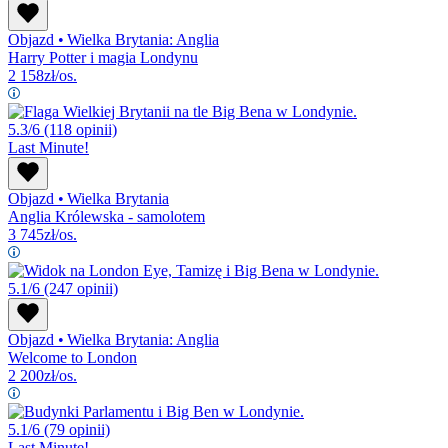
Objazd
•
Wielka Brytania: Anglia
Harry Potter i magia Londynu
2 158
zł/os.
5.3/6
(118 opinii)
Last Minute!
Objazd
•
Wielka Brytania
Anglia Królewska - samolotem
3 745
zł/os.
5.1/6
(247 opinii)
Objazd
•
Wielka Brytania: Anglia
Welcome to London
2 200
zł/os.
5.1/6
(79 opinii)
Last Minute!