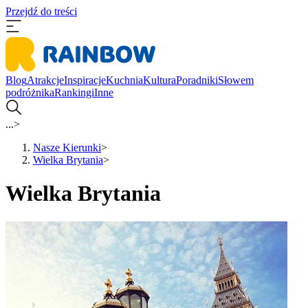
Przejdź do treści
Blog
Atrakcje
Inspiracje
Kuchnia
Kultura
Poradniki
Słowem
podróżnika
Rankingi
Inne
...
>
Nasze Kierunki
>
Wielka Brytania
>
Wielka Brytania