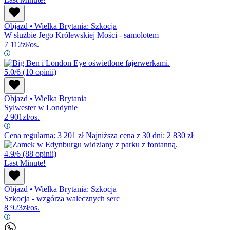
Objazd
•
Wielka Brytania: Szkocja
W służbie Jego Królewskiej Mości - samolotem
7 112
zł/os.
5.0/6
(10 opinii)
Objazd
•
Wielka Brytania
Sylwester w Londynie
2 901
zł/os.
Cena regularna:
3 201
zł
Najniższa cena z 30 dni: 2 830 zł
4.9/6
(88 opinii)
Last Minute!
Objazd
•
Wielka Brytania: Szkocja
Szkocja - wzgórza walecznych serc
8 923
zł/os.