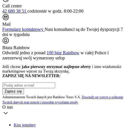
Call center
42 680 38 51
codziennie
w godz. 8:00-22:00
Mail
Formularz kontaktowy
Nasi konsultanci są do Twojej dyspozycji 7
dni w tygodniu
Biura Rainbow
Odwiedź jedno z ponad
100 biur Rainbow
w całej Polsce i
zarezerwuj swój
wymarzony urlop
Jeśli chcesz
jako pierwszy otrzymać najlepsze oferty
i inne wiadomości
marketingowe wprost na Twoją skrzynkę,
ZAPISZ SIĘ NA NEWSLETTER:
Zapisz się
Administratorem Twoich danych jest Rainbow Tours S.A.
Dowiedz się więcej o ochronie
Twoich danych oraz prawie i sposobie wycofania zgody
.
O nas
Kim jesteśmy