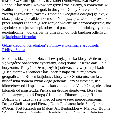
miasto z „Ostatniego Jedi”, to z kolei Dubrownik. Ba! Nawet
Endor, leśny dom Ewoków, też gdzieś znajdziemy, a konkretnie w
Kalifornii, raptem kilka godzin drogi od Doliny Śmierci, która to
zresztą zagrała inny zakątek Tatooine. Geografia odległej galaktyki
okazuje się więc całkiem ziemska. Niniejszy przewodnik prowadzi
przez zakątki znane z „Gwiezdnych wojen” nie chronologicznie, nie
zgodnie z kolejnością epizodów ani porządkiem produkcyjnym, lecz
geograficznie – od krajów najbliższych do tych bardziej odległych.
Gdzie kręcono „Gladiatora”? Filmowe lokalizacje arcydzieła
Ridleya Scotta
Maximus idzie polem zboża. Lewą ręką muska kłosy. W tle maluje
się wzgórze obsadzone cyprysami, dalej dolina, jeszcze dalej linia
horyzontu. To być może najczęściej odtwarzany w pamięci kadr
„Gladiatora” – i jednocześnie jeden z najbardziej mylących
geograficznie. Bo ten krajobraz, który widz Scotta utożsamia z
hispańskim domem rzymskiego generała, leży w istocie tysiąc
kilometrów od Hispanii: w toskańskiej dolinie Val d'Orcia, niespełna
kilometr od miasteczka Pienza, na drodze gruntowej, którą fani
filmu nazywają dziś Drogą Gladiatora. Filmowa geografia
„Gladiatora” zaczyna się więc od pierwszego nieporozumienia.
Droga Gladiatora pod Pienzą, Dom Gladiatora koło San Quirico
d'Orcia, Fort Ricasoli na Malcie, Aït Benhaddou w Maroku, Bourne
Wood w Surrey – każde z tych miejsc gra w filmie zupełnie inną