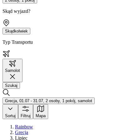
2 osoby, 1 pokój
Skąd wyjazd?
Skądkolwiek
Typ Transportu
Samolot
Szukaj
Grecja, 01.07 - 31.07, 2 osoby, 1 pokój, samolot
Sortuj
Filtruj
Mapa
Rainbow
Grecja
Lipiec