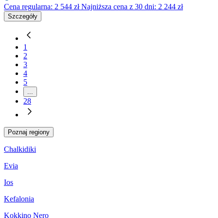
Cena regularna:
2 544
zł
Najniższa cena z 30 dni: 2 244 zł
Szczegóły
1
2
3
4
5
...
28
Poznaj regiony
Chalkidiki
Evia
Ios
Kefalonia
Kokkino Nero