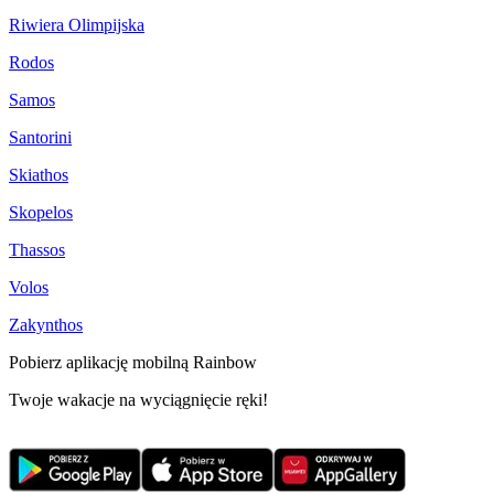
Riwiera Olimpijska
Rodos
Samos
Santorini
Skiathos
Skopelos
Thassos
Volos
Zakynthos
Pobierz aplikację mobilną Rainbow
Twoje wakacje na wyciągnięcie ręki!