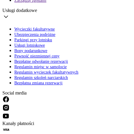
Zarządzaj zgodami
Usługi dodatkowe
Wycieczki fakultatywne
Ubezpieczenia podróżne
Parkingi przy lotnisku
Usługi lotniskowe
Bony podarunkowe
Pewność niezmiennej ceny
Bezpłatne odwołanie rezerwacji
Regulamin miejsc w samolocie
Regulamin wycieczek fakultatywnych
Regulamin szkoleń narciarskich
Bezpłatna zmiana rezerwacji
Social media
Kanały płatności