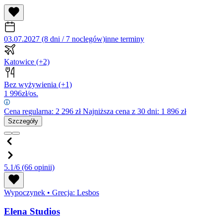
03.07.2027 (8 dni / 7 noclegów)
inne terminy
Katowice
(+2)
Bez wyżywienia
(+1)
1 996
zł/os.
Cena regularna:
2 296
zł
Najniższa cena z 30 dni: 1 896 zł
Szczegóły
5.1/6
(66 opinii)
Wypoczynek
•
Grecja: Lesbos
Elena Studios