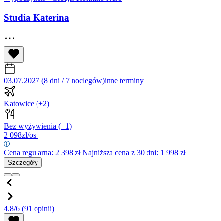
Studia Katerina
03.07.2027 (8 dni / 7 noclegów)
inne terminy
Katowice
(+2)
Bez wyżywienia
(+1)
2 098
zł/os.
Cena regularna:
2 398
zł
Najniższa cena z 30 dni: 1 998 zł
Szczegóły
4.8/6
(91 opinii)