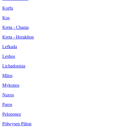
Korfu
Kos
Kreta - Chania
Kreta - Heraklion
Lefkada
Lesbos
Lichadonisia
Milos
Mykonos
Naxos
Paros
Peloponez
Półwysep Pilion