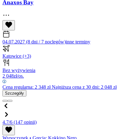
Anaxos Bay
04.07.2027 (8 dni / 7 noclegów)
inne terminy
Katowice
(+3)
Bez wyżywienia
2 048
zł/os.
Cena regularna:
2 348
zł
Najniższa cena z 30 dni: 2 048 zł
Szczegóły
4.7/6
(147 opinii)
Wypoczynek
•
Grecja: Kokkino Nero