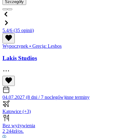
Szczegóły
5.4/6
(35 opinii)
Wypoczynek
•
Grecja: Lesbos
Lakis Studios
04.07.2027 (8 dni / 7 noclegów)
inne terminy
Katowice
(+3)
Bez wyżywienia
2 244
zł/os.