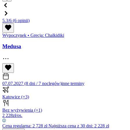
5.3/6
(6 opinii)
Wypoczynek
•
Grecja: Chalkidiki
Medusa
07.07.2027 (8 dni / 7 noclegów)
inne terminy
Katowice
(+3)
Bez wyżywienia
(+1)
2 228
zł/os.
Cena regularna:
2 728
zł
Najniższa cena z 30 dni: 2 228 zł