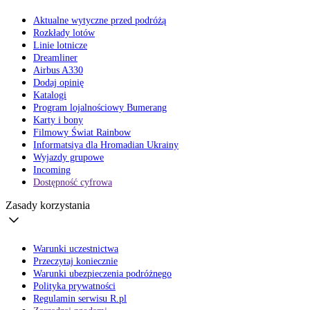
Aktualne wytyczne przed podróżą
Rozkłady lotów
Linie lotnicze
Dreamliner
Airbus A330
Dodaj opinię
Katalogi
Program lojalnościowy Bumerang
Karty i bony
Filmowy Świat Rainbow
Informatsiya dla Hromadian Ukrainy
Wyjazdy grupowe
Incoming
Dostępność cyfrowa
Zasady korzystania
Warunki uczestnictwa
Przeczytaj koniecznie
Warunki ubezpieczenia podróżnego
Polityka prywatności
Regulamin serwisu R.pl