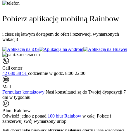
Pobierz aplikację mobilną Rainbow
i ciesz się łatwym dostępem do ofert i rezerwacji wymarzonych
wakacji!
Call center
42 680 38 51
codziennie
w godz. 8:00-22:00
Mail
Formularz kontaktowy
Nasi konsultanci są do Twojej dyspozycji 7
dni w tygodniu
Biura Rainbow
Odwiedź jedno z ponad
100 biur Rainbow
w całej Polsce i
zarezerwuj swój
wymarzony urlop
Jeśli chcesz
jako pierwszy otrzymać najlepsze oferty
i inne wiadomości