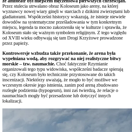
że amfiteatr był miejscem męczeństwa pierwszych chrześcijan.
Przez stulecia utrwalano obraz Koloseum jako areny, na której
wyznawcy nowej wiary ginęli w starciach z dzikimi zwierzętami lub
gladiatorami. Współcześni historycy wskazują, że istnieje niewiele
dowodów na systematyczne prześladowania w tym konkretnym
miejscu, legenda ta mocno zakorzeniła się w kulturze i sprawiła, że
Koloseum stało się ważnym symbolem religijnym. Z tego względu
od XVIII wieku odbywają się tam Drogi Krzyżowe prowadzone
przez papieży.
Kontrowersje wzbudza także przekonanie, że arena była
wypełniana wodą, aby rozgrywać na niej realistyczne bitwy
morskie – tzw. naumachie.
Choć faktycznie Rzymianie
organizowali tego typu widowiska, współcześni badacze spierają
się, czy Koloseum było technicznie przystosowane do takich
inscenizacji. Niektórzy uważają, że mogło to być możliwe we
wczesnym okresie jego istnienia, zanim pod areną zbudowano
rozległe podziemia (hypogeum), inni zaś twierdzą, że relacje o
naumachiach mogły być przesadzone lub dotyczyć innych
lokalizacji.