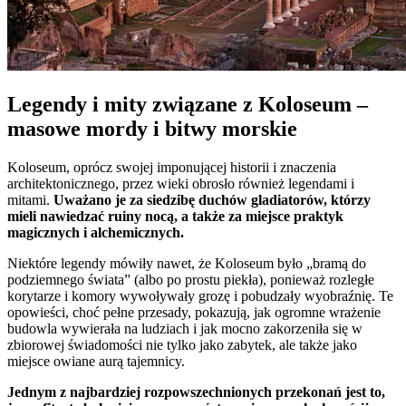
Legendy i mity związane z Koloseum –
masowe mordy i bitwy morskie
Koloseum, oprócz swojej imponującej historii i znaczenia
architektonicznego, przez wieki obrosło również legendami i
mitami.
Uważano je za siedzibę duchów gladiatorów, którzy
mieli nawiedzać ruiny nocą, a także za miejsce praktyk
magicznych i alchemicznych.
Niektóre legendy mówiły nawet, że Koloseum było „bramą do
podziemnego świata” (albo po prostu piekła), ponieważ rozległe
korytarze i komory wywoływały grozę i pobudzały wyobraźnię. Te
opowieści, choć pełne przesady, pokazują, jak ogromne wrażenie
budowla wywierała na ludziach i jak mocno zakorzeniła się w
zbiorowej świadomości nie tylko jako zabytek, ale także jako
miejsce owiane aurą tajemnicy.
Jednym z najbardziej rozpowszechnionych przekonań jest to,