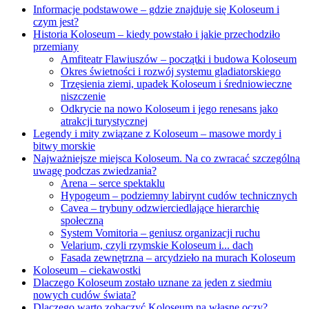
Informacje podstawowe – gdzie znajduje się Koloseum i
czym jest?
Historia Koloseum – kiedy powstało i jakie przechodziło
przemiany
Amfiteatr Flawiuszów – początki i budowa Koloseum
Okres świetności i rozwój systemu gladiatorskiego
Trzęsienia ziemi, upadek Koloseum i średniowieczne
niszczenie
Odkrycie na nowo Koloseum i jego renesans jako
atrakcji turystycznej
Legendy i mity związane z Koloseum – masowe mordy i
bitwy morskie
Najważniejsze miejsca Koloseum. Na co zwracać szczególną
uwagę podczas zwiedzania?
Arena – serce spektaklu
Hypogeum – podziemny labirynt cudów technicznych
Cavea – trybuny odzwierciedlające hierarchię
społeczną
System Vomitoria – geniusz organizacji ruchu
Velarium, czyli rzymskie Koloseum i... dach
Fasada zewnętrzna – arcydzieło na murach Koloseum
Koloseum – ciekawostki
Dlaczego Koloseum zostało uznane za jeden z siedmiu
nowych cudów świata?
Dlaczego warto zobaczyć Koloseum na własne oczy?