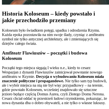
Historia Koloseum
–
kiedy powstało i
jakie przechodziło przemiany
Koloseum było świadkiem potęgi, upadku i odrodzenia Rzymu.
Każda epoka pozostawiła na nim swoje ślady, czyniąc z amfiteatru
symbol nie tylko antycznej architektury, ale i zmieniających się
dziejów całego świata.
Amfiteatr Flawiuszów – początki i budowa
Koloseum
Początki tego miejsca sięgają I wieku n.e., kiedy to cesarz
Wespazjan z dynastii Flawiuszów zainicjował powstanie nowego
amfiteatru w Rzymie.
Decyzja o wybudowaniu Koloseum miała
znaczenie polityczne i propagandowe.
Nie tylko sam typ budowli,
ale i wybór miejsca na nią nie był więc przypadkowy – na terenie,
gdzie powstało Koloseum, wcześniej znajdowało się sztuczne
jezioro będące częścią Domus Aurea, czyli Złotego Domu Nerona.
Cesarz chciał oddać tę przestrzeń ludowi rzymskiemu, pokazując, że
nowa dynastia dba o dobro obywateli, a nie tylko o własne luksusy.