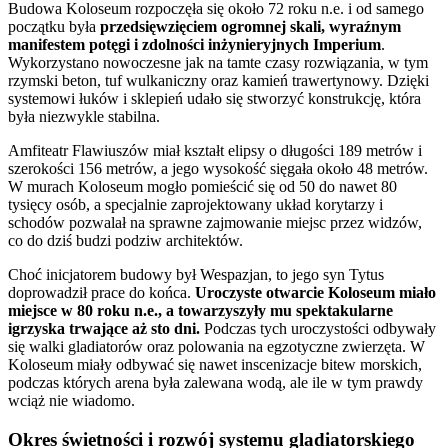
Budowa Koloseum rozpoczęła się około 72 roku n.e. i od samego
początku była
przedsięwzięciem ogromnej skali, wyraźnym
manifestem potęgi i zdolności inżynieryjnych Imperium
.
Wykorzystano nowoczesne jak na tamte czasy rozwiązania, w tym
rzymski beton, tuf wulkaniczny oraz kamień trawertynowy. Dzięki
systemowi łuków i sklepień udało się stworzyć konstrukcję, która
była niezwykle stabilna.
Amfiteatr Flawiuszów miał kształt elipsy o długości 189 metrów i
szerokości 156 metrów, a jego wysokość sięgała około 48 metrów.
W murach Koloseum mogło pomieścić się od 50 do nawet 80
tysięcy osób, a specjalnie zaprojektowany układ korytarzy i
schodów pozwalał na sprawne zajmowanie miejsc przez widzów,
co do dziś budzi podziw architektów.
Choć inicjatorem budowy był Wespazjan, to jego syn Tytus
doprowadził prace do końca.
Uroczyste otwarcie Koloseum miało
miejsce w 80 roku n.e., a towarzyszyły mu spektakularne
igrzyska trwające aż sto dni.
Podczas tych uroczystości odbywały
się walki gladiatorów oraz polowania na egzotyczne zwierzęta. W
Koloseum miały odbywać się nawet inscenizacje bitew morskich,
podczas których arena była zalewana wodą, ale ile w tym prawdy
wciąż nie wiadomo.
Okres świetności i rozwój systemu gladiatorskiego