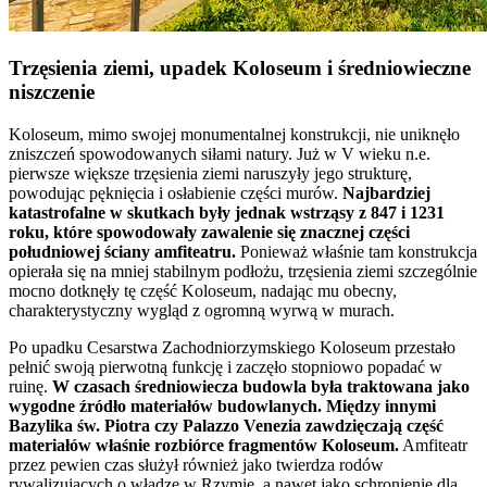
Trzęsienia ziemi, upadek Koloseum i średniowieczne
niszczenie
Koloseum, mimo swojej monumentalnej konstrukcji, nie uniknęło
zniszczeń spowodowanych siłami natury. Już w V wieku n.e.
pierwsze większe trzęsienia ziemi naruszyły jego strukturę,
powodując pęknięcia i osłabienie części murów.
Najbardziej
katastrofalne w skutkach były jednak wstrząsy z 847 i 1231
roku, które spowodowały zawalenie się znacznej części
południowej ściany amfiteatru.
Ponieważ właśnie tam konstrukcja
opierała się na mniej stabilnym podłożu, trzęsienia ziemi szczególnie
mocno dotknęły tę część Koloseum, nadając mu obecny,
charakterystyczny wygląd z ogromną wyrwą w murach.
Po upadku Cesarstwa Zachodniorzymskiego Koloseum przestało
pełnić swoją pierwotną funkcję i zaczęło stopniowo popadać w
ruinę.
W czasach średniowiecza budowla była traktowana jako
wygodne źródło materiałów budowlanych. Między innymi
Bazylika św. Piotra czy Palazzo Venezia zawdzięczają część
materiałów właśnie rozbiórce fragmentów Koloseum.
Amfiteatr
przez pewien czas służył również jako twierdza rodów
rywalizujących o władzę w Rzymie, a nawet jako schronienie dla