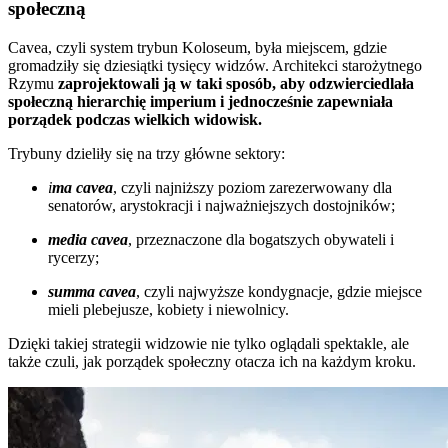
społeczną
Cavea, czyli system trybun Koloseum, była miejscem, gdzie
gromadziły się dziesiątki tysięcy widzów. Architekci starożytnego
Rzymu
zaprojektowali ją w taki sposób, aby odzwierciedlała
społeczną hierarchię imperium i jednocześnie zapewniała
porządek podczas wielkich widowisk.
Trybuny dzieliły się na trzy główne sektory:
i
ma cavea
, czyli najniższy poziom zarezerwowany dla
senatorów, arystokracji i najważniejszych dostojników;
media cavea
, przeznaczone dla bogatszych obywateli i
rycerzy;
summa cavea
, czyli najwyższe kondygnacje, gdzie miejsce
mieli plebejusze, kobiety i niewolnicy.
Dzięki takiej strategii widzowie nie tylko oglądali spektakle, ale
także czuli, jak porządek społeczny otacza ich na każdym kroku.