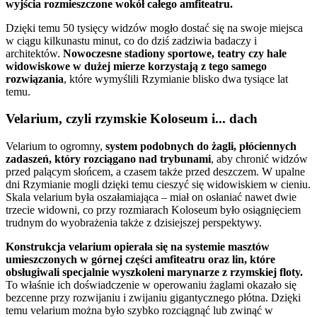
wyjścia rozmieszczone wokół całego amfiteatru.
Dzięki temu 50 tysięcy widzów mogło dostać się na swoje miejsca
w ciągu kilkunastu minut, co do dziś zadziwia badaczy i
architektów.
Nowoczesne stadiony sportowe, teatry czy hale
widowiskowe w dużej mierze korzystają z tego samego
rozwiązania
, które wymyślili Rzymianie blisko dwa tysiące lat
temu.
Velarium, czyli rzymskie Koloseum i... dach
Velarium to ogromny,
system podobnych do żagli, płóciennych
zadaszeń, który rozciągano nad trybunami
, aby chronić widzów
przed palącym słońcem, a czasem także przed deszczem. W upalne
dni Rzymianie mogli dzięki temu cieszyć się widowiskiem w cieniu.
Skala velarium była oszałamiająca – miał on osłaniać nawet dwie
trzecie widowni, co przy rozmiarach Koloseum było osiągnięciem
trudnym do wyobrażenia także z dzisiejszej perspektywy.
Konstrukcja velarium opierała się na systemie masztów
umieszczonych w górnej części amfiteatru oraz lin, które
obsługiwali specjalnie wyszkoleni marynarze z rzymskiej floty.
To właśnie ich doświadczenie w operowaniu żaglami okazało się
bezcenne przy rozwijaniu i zwijaniu gigantycznego płótna. Dzięki
temu velarium można było szybko rozciągnąć lub zwinąć w