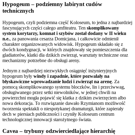
Hypogeum – podziemny labirynt cudów
technicznych
Hypogeum, czyli podziemna część Koloseum, to jedna z najbardziej
fascynujących części całego amfiteatru. Ten
skomplikowany
system korytarzy, komnat i szybów został dodany w II wieku
n.e.
, za panowania cesarza Domicjana, i całkowicie odmienił
charakter organizowanych widowisk. Hypogeum składało się z
dwóch kondygnacji, w których znajdowały się pomieszczenia dla
gladiatorów, klatki dla dzikich zwierząt, warsztaty techniczne oraz
mechanizmy potrzebne do obsługi areny.
Jednym z najbardziej niezwykłych osiągnięć inżynieryjnych
hypogeum były
windy i zapadnie, które pozwalały na
błyskawiczne wprowadzanie ludzi i zwierząt na arenę
. Za
pomocą skomplikowanego systemu bloczków, lin i przeciwwag,
obsługiwanego przez setki niewolników, w jednej chwili na
powierzchni mogła pojawić się klatka z dzikim zwierzęciem albo
nowa dekoracja. To rozwiązanie dawało Rzymianom możliwość
tworzenia spektakli o niespotykanej dramaturgii, które zapierały
dech w piersiach publiczności i czyniły Koloseum centrum
technologicznej innowacji starożytnego świata.
Cavea – trybuny odzwierciedlające hierarchię