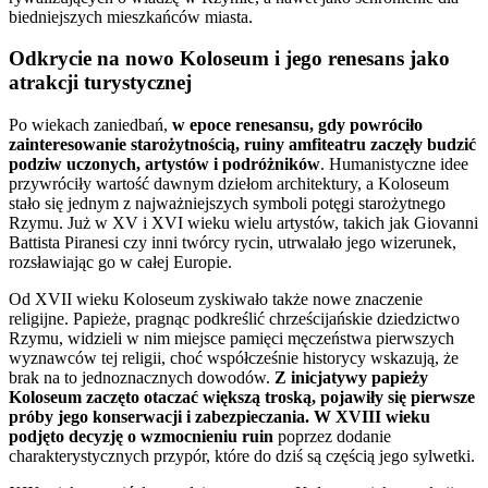
biedniejszych mieszkańców miasta.
Odkrycie na nowo Koloseum i jego renesans jako
atrakcji turystycznej
Po wiekach zaniedbań,
w epoce renesansu, gdy powróciło
zainteresowanie starożytnością, ruiny amfiteatru zaczęły budzić
podziw uczonych, artystów i podróżników
. Humanistyczne idee
przywróciły wartość dawnym dziełom architektury, a Koloseum
stało się jednym z najważniejszych symboli potęgi starożytnego
Rzymu. Już w XV i XVI wieku wielu artystów, takich jak Giovanni
Battista Piranesi czy inni twórcy rycin, utrwalało jego wizerunek,
rozsławiając go w całej Europie.
Od XVII wieku Koloseum zyskiwało także nowe znaczenie
religijne. Papieże, pragnąc podkreślić chrześcijańskie dziedzictwo
Rzymu, widzieli w nim miejsce pamięci męczeństwa pierwszych
wyznawców tej religii, choć współcześnie historycy wskazują, że
brak na to jednoznacznych dowodów.
Z inicjatywy papieży
Koloseum zaczęto otaczać większą troską, pojawiły się pierwsze
próby jego konserwacji i zabezpieczania. W XVIII wieku
podjęto decyzję o wzmocnieniu ruin
poprzez dodanie
charakterystycznych przypór, które do dziś są częścią jego sylwetki.