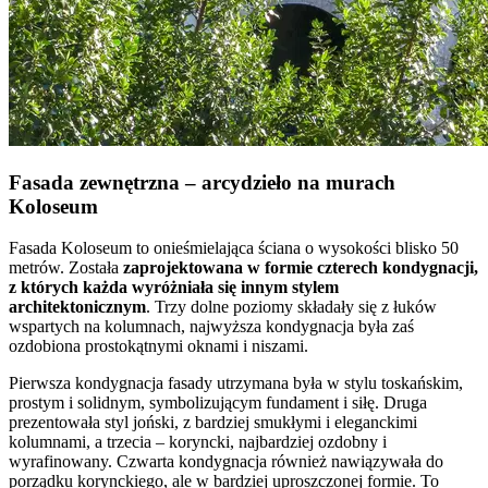
Fasada zewnętrzna – arcydzieło na murach
Koloseum
Fasada Koloseum to onieśmielająca ściana o wysokości blisko 50
metrów. Została
zaprojektowana w formie czterech kondygnacji,
z których każda wyróżniała się innym stylem
architektonicznym
. Trzy dolne poziomy składały się z łuków
wspartych na kolumnach, najwyższa kondygnacja była zaś
ozdobiona prostokątnymi oknami i niszami.
Pierwsza kondygnacja fasady utrzymana była w stylu toskańskim,
prostym i solidnym, symbolizującym fundament i siłę. Druga
prezentowała styl joński, z bardziej smukłymi i eleganckimi
kolumnami, a trzecia – koryncki, najbardziej ozdobny i
wyrafinowany. Czwarta kondygnacja również nawiązywała do
porządku korynckiego, ale w bardziej uproszczonej formie. To