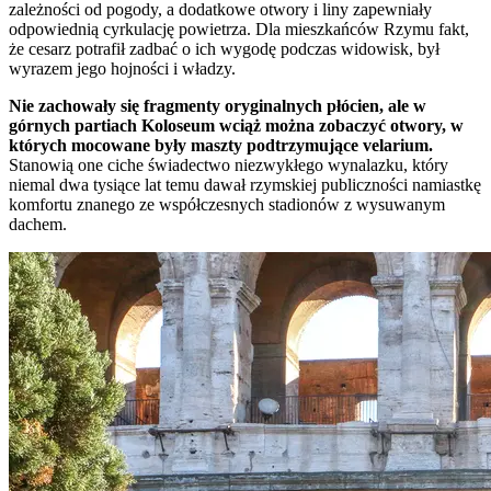
zależności od pogody, a dodatkowe otwory i liny zapewniały
odpowiednią cyrkulację powietrza. Dla mieszkańców Rzymu fakt,
że cesarz potrafił zadbać o ich wygodę podczas widowisk, był
wyrazem jego hojności i władzy.
Nie zachowały się fragmenty oryginalnych płócien, ale w
górnych partiach Koloseum wciąż można zobaczyć otwory, w
których mocowane były maszty podtrzymujące velarium.
Stanowią one ciche świadectwo niezwykłego wynalazku, który
niemal dwa tysiące lat temu dawał rzymskiej publiczności namiastkę
komfortu znanego ze współczesnych stadionów z wysuwanym
dachem.