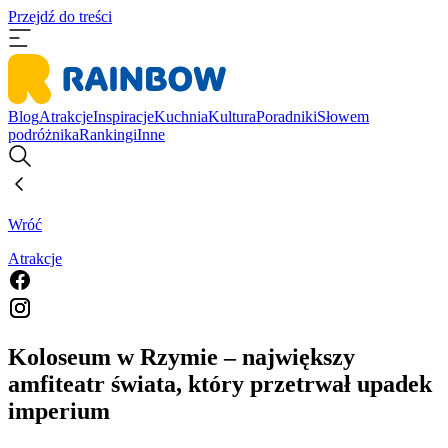
Przejdź do treści
Blog
Atrakcje
Inspiracje
Kuchnia
Kultura
Poradniki
Słowem
podróżnika
Rankingi
Inne
Wróć
Atrakcje
Koloseum w Rzymie – największy
amfiteatr świata, który przetrwał upadek
imperium