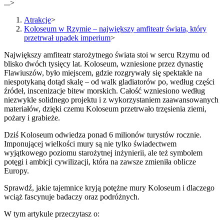
...
>
Atrakcje
>
Koloseum w Rzymie – największy amfiteatr świata, który
przetrwał upadek imperium
>
Największy amfiteatr starożytnego świata stoi w sercu Rzymu od
blisko dwóch tysięcy lat. Koloseum, wzniesione przez dynastię
Flawiuszów, było miejscem, gdzie rozgrywały się spektakle na
niespotykaną dotąd skalę – od walk gladiatorów po, według części
źródeł, inscenizacje bitew morskich. Całość wzniesiono według
niezwykle solidnego projektu i z wykorzystaniem zaawansowanych
materiałów, dzięki czemu Koloseum przetrwało trzęsienia ziemi,
pożary i grabieże.
Dziś Koloseum odwiedza ponad 6 milionów turystów rocznie.
Imponującej wielkości mury są nie tylko świadectwem
wyjątkowego poziomu starożytnej inżynierii, ale też symbolem
potęgi i ambicji cywilizacji, która na zawsze zmieniła oblicze
Europy.
Sprawdź, jakie tajemnice kryją potężne mury Koloseum i dlaczego
wciąż fascynuje badaczy oraz podróżnych.
W tym artykule przeczytasz o: