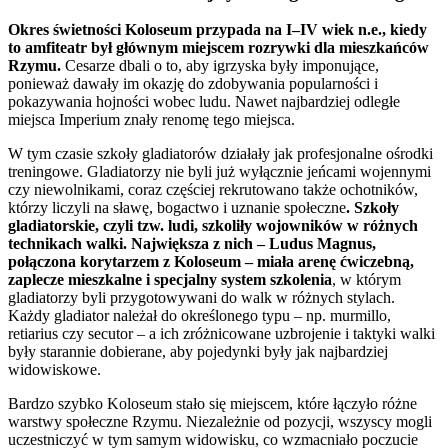
Okres świetności Koloseum przypada na I–IV wiek n.e., kiedy
to amfiteatr był głównym miejscem rozrywki dla mieszkańców
Rzymu.
Cesarze dbali o to, aby igrzyska były imponujące,
ponieważ dawały im okazję do zdobywania popularności i
pokazywania hojności wobec ludu. Nawet najbardziej odległe
miejsca Imperium znały renomę tego miejsca.
W tym czasie szkoły gladiatorów działały jak profesjonalne ośrodki
treningowe.
Gladiatorzy nie byli już wyłącznie jeńcami wojennymi
czy niewolnikami, coraz częściej rekrutowano także ochotników,
którzy liczyli na sławę, bogactwo i uznanie społeczne
. Szkoły
gladiatorskie, czyli tzw. ludi, szkoliły wojowników w różnych
technikach walki.
Największa z nich – Ludus Magnus,
połączona korytarzem z Koloseum – miała arenę ćwiczebną,
zaplecze mieszkalne i specjalny system szkolenia
, w którym
gladiatorzy byli przygotowywani do walk w różnych stylach.
Każdy gladiator należał do określonego typu – np. murmillo,
retiarius czy secutor – a ich zróżnicowane uzbrojenie i taktyki walki
były starannie dobierane, aby pojedynki były jak najbardziej
widowiskowe.
Bardzo szybko Koloseum stało się miejscem, które łączyło różne
warstwy społeczne Rzymu. Niezależnie od pozycji, wszyscy mogli
uczestniczyć w tym samym widowisku, co wzmacniało poczucie