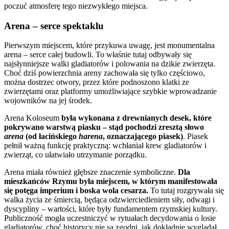
poczuć atmosferę tego niezwykłego miejsca.
Arena
–
serce spektaklu
Pierwszym miejscem, które przykuwa uwagę, jest monumentalna
arena – serce całej budowli. To właśnie tutaj odbywały się
najsłynniejsze walki gladiatorów i polowania na dzikie zwierzęta.
Choć dziś powierzchnia areny zachowała się tylko częściowo,
można dostrzec otwory, przez które podnoszono klatki ze
zwierzętami oraz platformy umożliwiające szybkie wprowadzanie
wojowników na jej środek.
Arena Koloseum
była wykonana z drewnianych desek, które
pokrywano warstwą piasku – stąd pochodzi zresztą słowo
arena
(od łacińskiego
harena
, oznaczającego piasek)
. Piasek
pełnił ważną funkcję praktyczną: wchłaniał krew gladiatorów i
zwierząt, co ułatwiało utrzymanie porządku.
Arena miała również głębsze znaczenie symboliczne.
Dla
mieszkańców Rzymu była miejscem, w którym manifestowała
się potęga imperium i boska wola cesarza.
To tutaj rozgrywała się
walka życia ze śmiercią, będąca odzwierciedleniem siły, odwagi i
dyscypliny – wartości, które były fundamentem rzymskiej kultury.
Publiczność mogła uczestniczyć w rytuałach decydowania o losie
gladiatorów, choć historycy nie są zgodni, jak dokładnie wyglądał