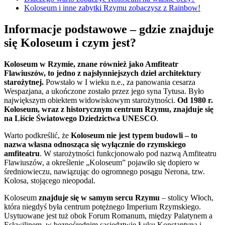
Koloseum i inne zabytki Rzymu zobaczysz z Rainbow!
Informacje podstawowe
–
gdzie znajduje
się Koloseum i czym jest?
Koloseum w Rzymie, znane również jako Amfiteatr
Flawiuszów, to jedno z najsłynniejszych dzieł architektury
starożytnej.
Powstało w I wieku n.e., za panowania cesarza
Wespazjana, a ukończone zostało przez jego syna Tytusa. Było
największym obiektem widowiskowym starożytności.
Od 1980 r.
Koloseum, wraz z historycznym centrum Rzymu, znajduje się
na Liście Światowego Dziedzictwa UNESCO
.
Warto podkreślić, że
Koloseum nie jest typem budowli – to
nazwa własna odnosząca się wyłącznie do rzymskiego
amfiteatru
. W starożytności funkcjonowało pod nazwą Amfiteatru
Flawiuszów, a określenie „Koloseum” pojawiło się dopiero w
średniowieczu, nawiązując do ogromnego posągu Nerona, tzw.
Kolosa, stojącego nieopodal.
Koloseum
znajduje się w samym sercu Rzymu
– stolicy Włoch,
która niegdyś była centrum potężnego Imperium Rzymskiego.
Usytuowane jest tuż obok Forum Romanum, między Palatynem a
Eskwilinem, w bezpośrednim sąsiedztwie Łuku Konstantyna i