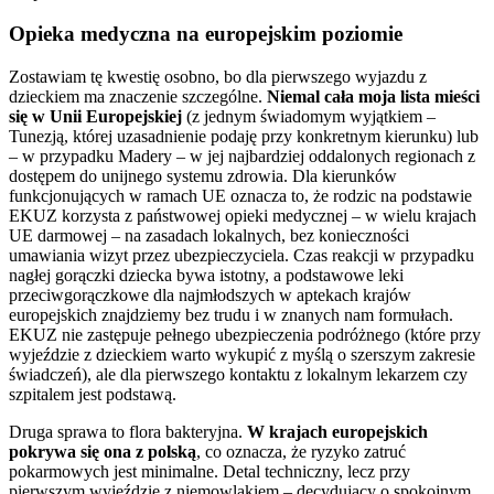
Opieka medyczna na europejskim poziomie
Zostawiam tę kwestię osobno, bo dla pierwszego wyjazdu z
dzieckiem ma znaczenie szczególne.
Niemal cała moja lista mieści
się w Unii Europejskiej
(z jednym świadomym wyjątkiem –
Tunezją, której uzasadnienie podaję przy konkretnym kierunku) lub
– w przypadku Madery – w jej najbardziej oddalonych regionach z
dostępem do unijnego systemu zdrowia. Dla kierunków
funkcjonujących w ramach UE oznacza to, że rodzic na podstawie
EKUZ korzysta z państwowej opieki medycznej – w wielu krajach
UE darmowej – na zasadach lokalnych, bez konieczności
umawiania wizyt przez ubezpieczyciela. Czas reakcji w przypadku
nagłej gorączki dziecka bywa istotny, a podstawowe leki
przeciwgorączkowe dla najmłodszych w aptekach krajów
europejskich znajdziemy bez trudu i w znanych nam formułach.
EKUZ nie zastępuje pełnego ubezpieczenia podróżnego (które przy
wyjeździe z dzieckiem warto wykupić z myślą o szerszym zakresie
świadczeń), ale dla pierwszego kontaktu z lokalnym lekarzem czy
szpitalem jest podstawą.
Druga sprawa to flora bakteryjna.
W krajach europejskich
pokrywa się ona z polską
, co oznacza, że ryzyko zatruć
pokarmowych jest minimalne. Detal techniczny, lecz przy
pierwszym wyjeździe z niemowlakiem – decydujący o spokojnym