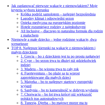
Jak zaplanować pierwsze wakacje z niemowlakiem? Moje
kryteria wyboru kierunku
Krótka podróż samolotem – najlepiej bezpośrednia
Łagodny klimat i odpowiedni sezon
Opieka medyczna na europejskim poziomie
Hotele rozumiejące rodziny z najmłodszymi
All Inclusive – dlaczego to naturalna formuła dla rodzin
z maluchem
Niemowlę a małe dziecko – jedne rodzinne wakacje, dwa
scenariusze
TOP 8. Najlepsze kierunki na wakacje z niemowlakiem i
małym dzieckiem
1. Grecja – bo z dzieckiem jest tu po prostu najłatwiej
2. Cypr – bo sezon trwa tu dłużej niż gdziekolwiek
indziej
3. Madera – bo wiosna trwa tu cały rok
4. Fuerteventura – bo plaże są tu wprost
zaprojektowane dla małych dzieci
5. Majorka – bo to najlepszy startowy europejski
wyjazd
6. Sardynia – bo to kameralność w dobrym wydaniu
7. Chorwacja – bo lot trwa krócej niż większość
polskich tras autostradowych
8. Tunezja, Djerba – bo majowe morze ma tu