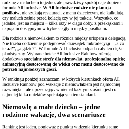
rodzinę z maluchem to jedno, ale prawdziwy spokój daje dopiero
formuła All Inclusive.
W All Inclusive rodzice nie planują
posiłków
, nie szukają restauracji z menu dziecięcym, nie kalkulują,
czy maluch zaśnie przed kolacją czy w jej trakcie. Wszystko, co
jadalne, jest na miejscu – kilka razy w ciągu doby, z przekąskami i
napojami dostępnymi w trybie ciągłym między posiłkami.
Dla rodzica z niemowlakiem to różnica między urlopem a delegacją.
Nie trzeba codziennie podejmować dziesiątek mikrodecyzji – „a co
teraz?”, „a gdzie?”. W formule All Inclusive odpada cały ten ciężar
planistyczny. Wybrane hotele All Inclusive Rainbow oferują
dodatkowo
specjalne strefy dla niemowląt, profesjonalną opiekę
animacyjną dostosowaną do wieku oraz menu dostosowane do
potrzeb najmłodszych gości
.
W rankingu poniżej zaznaczam, w których kierunkach oferta All
Inclusive Rainbow pod wakacje z niemowlakiem jest najmocniej
rozwinięta – ale uprzedzając: w niemal każdym z ośmiu jest co
najmniej kilka obiektów spełniających ten standard.
Niemowlę a małe dziecko – jedne
rodzinne wakacje, dwa scenariusze
Ranking jest jeden, ponieważ z punktu widzenia kierunku same