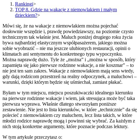
Rankingi
>
TOP 8. Gdzie na wakacje z niemowlakiem i małym
dzieckiem?
>
Mówi się, że na wakacje z niemowlakiem można pojechać
dosłownie wszędzie i, prawdę powiedziawszy, na poziomie czysto
technicznym tak właśnie jest. Maluch poniżej drugiego roku życia
bywa najbardziej elastycznym współpasażerem, jakiego można
sobie wyobrazić – nie ma jeszcze ulubionych restauracji, opinii o
klimatach ani sentymentu do konkretnego typu wypoczynku.
Można naprawdę dużo. Tyle że „można” i „można w sposób, który
zapamięta się jako pierwsze rodzinne wakacje, a nie koszmar” – to
nie jest ten sam zakres. Wakacje z niemowlakiem mają sens wtedy,
gdy dają rodzicom przestrzeń na realny odpoczynek, a maluchowi –
warunki, dzięki którym będzie się uśmiechał, zamiast płakać.
Byłam w tym miejscu, miejscu poszukiwaczki idealnego kierunku
na pierwsze rodzinne wakacje i wiem, jak stresująca może być taka
pierwsza wyprawa. Właśnie dlatego stworzyłam poniższe
zestawienie. Nie jest to lista kierunków, w które „technicznie” da się
polecieć z niemowlakiem czy maluchem, lecz lista takich, w które
młodzi rodzice naprawdę mogą i powinni się wybrać. Za każdym z
nich stoją konkretne argumenty, które poznacie podczas lektury.
W tym artykule przeczytasz o: