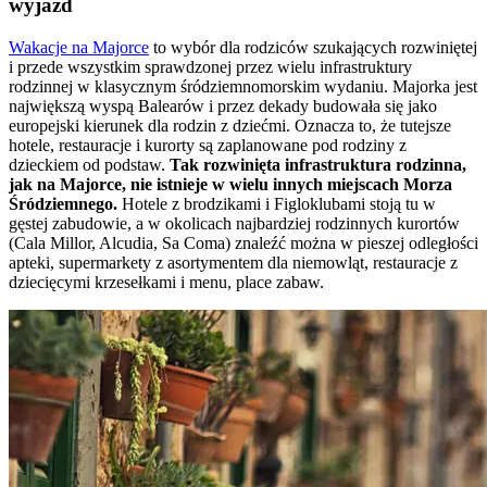
wyjazd
Wakacje na Majorce
to wybór dla rodziców szukających rozwiniętej
i przede wszystkim sprawdzonej przez wielu infrastruktury
rodzinnej w klasycznym śródziemnomorskim wydaniu. Majorka jest
największą wyspą Balearów i przez dekady budowała się jako
europejski kierunek dla rodzin z dziećmi. Oznacza to, że tutejsze
hotele, restauracje i kurorty są zaplanowane pod rodziny z
dzieckiem od podstaw.
Tak rozwinięta infrastruktura rodzinna,
jak na Majorce, nie istnieje w wielu innych miejscach Morza
Śródziemnego.
Hotele z brodzikami i Figloklubami stoją tu w
gęstej zabudowie, a w okolicach najbardziej rodzinnych kurortów
(Cala Millor, Alcudia, Sa Coma) znaleźć można w pieszej odległości
apteki, supermarkety z asortymentem dla niemowląt, restauracje z
dziecięcymi krzesełkami i menu, place zabaw.