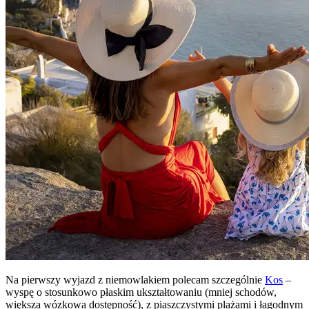
Na pierwszy wyjazd z niemowlakiem polecam szczególnie
Kos
–
wyspę o stosunkowo płaskim ukształtowaniu (mniej schodów,
większa wózkowa dostępność), z piaszczystymi plażami i łagodnym