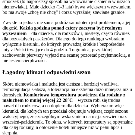
smoczek (to najprostszy sposób na wyrównanie ciśnienia w uszach
niemowlaka). Małe dziecko (1-3 lata) bywa większym wyzwaniem,
bo ma swoje „chcę-nie chcę” i coraz wyraźniej stawiane granice.
Zwykle to jednak nie sama podróż samolotem jest problemem, a jej
długość.
Każda godzina ponad cztery zaczyna być realnym
wyzwaniem
– dla dziecka, dla rodziców i, niestety, często również
dla pozostałych pasażerów. Dlatego do tego rankingu wybrałam
wyłącznie kierunki, do których prowadzą krótkie i bezpośrednie
loty z Polski trwające do 4 godzin. To granica, przy której
zachowaniu pierwszy wyjazd ma szansę pozostać przyjemnością, a
nie testem cierpliwości.
Łagodny klimat i odpowiedni sezon
Skóra niemowlaka i malucha jest cieńsza i bardziej wrażliwa,
termoregulacja słabsza, a tolerancja na ekstrema dużo mniejsza niż u
dorosłych.
Komfortowa temperatura powietrza dla rodziny z
maluchem to mniej więcej 22-28°C
– wyższa robi się trudna
nawet dla rodziców, a co dopiero dla dziecka. Wybierałam więc
kierunki, dla których ten przedział obejmuje większą część sezonu
wakacyjnego, ze szczególnym wskazaniem na maj-czerwiec oraz
wrzesień-październik. To okna, w których temperatury są optymalne
dla całej rodziny, a obłożenie hoteli mniejsze niż w pełni lipca i
sierpnia.