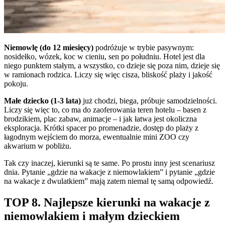
Niemowlę (do 12 miesięcy)
podróżuje w trybie pasywnym:
nosidełko, wózek, koc w cieniu, sen po południu. Hotel jest dla
niego punktem stałym, a wszystko, co dzieje się poza nim, dzieje się
w ramionach rodzica. Liczy się więc cisza, bliskość plaży i jakość
pokoju.
Małe dziecko (1-3 lata)
już chodzi, biega, próbuje samodzielności.
Liczy się więc to, co ma do zaoferowania teren hotelu – basen z
brodzikiem, plac zabaw, animacje – i jak łatwa jest okoliczna
eksploracja. Krótki spacer po promenadzie, dostęp do plaży z
łagodnym wejściem do morza, ewentualnie mini ZOO czy
akwarium w pobliżu.
Tak czy inaczej, kierunki są te same. Po prostu inny jest scenariusz
dnia. Pytanie „gdzie na wakacje z niemowlakiem” i pytanie „gdzie
na wakacje z dwulatkiem” mają zatem niemal tę samą odpowiedź.
TOP 8. Najlepsze kierunki na wakacje z
niemowlakiem i małym dzieckiem