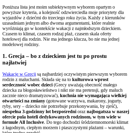
Poniższa lista jest moim subiektywnym wyborem opartym o
powyższe kryteria, a kolejność odzwierciedla moje priorytety dla
wyjazdów z dziećmi do trzeciego roku życia. Każdy z kierunków
uzasadniam jednym albo dwoma argumentami, które realnie
wyróżniają go w kontekście wakacji z najmłodszym dzieckiem.
Czasem to klimat, czasem rodzaj plaż, czasem skala oferty
hotelowej dla rodzin. Nie ma jednego klucza, bo nie ma jednej
modelowej rodziny.
1. Grecja – bo z dzieckiem jest tu po prostu
najłatwiej
Wakacje w Grecji
są najbardziej oczywistym pierwszym wyborem
rodzin z maluchami. Składa się na to
kulturowa wprost
serdeczność wobec dzieci
(Grecy uważają obecność małego
dziecka za błogosławieństwo i nikt nie ma pretensji, gdy maluch
zacznie nieco dramatyzować),
kuchnia nie wymagająca wielkiej
otwartości na zmiany
(gotowane warzywa, makarony, jogurty,
ryby, sery – dziecko nie potrzebuje przekonywania, by zjeść),
niespełna 3-godzinny lot bezpośredni
oraz
najbogatsza w naszej
ofercie pula hoteli dedykowanych rodzinom, w tym wiele w
formule All Inclusive
. Do tego dochodzi śródziemnomorski klimat
z łagodnym, ciepłym morzem i piaszczystymi plażami – warunki,
które trudno przebić.