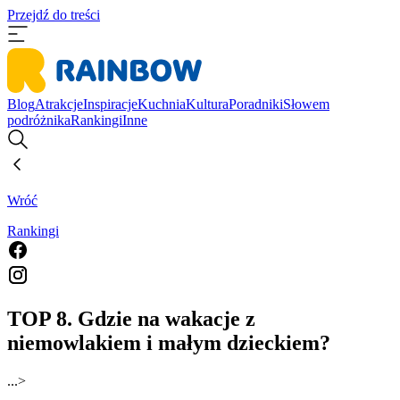
Przejdź do treści
Blog
Atrakcje
Inspiracje
Kuchnia
Kultura
Poradniki
Słowem
podróżnika
Rankingi
Inne
Wróć
Rankingi
TOP 8. Gdzie na wakacje z
niemowlakiem i małym dzieckiem?
...
>