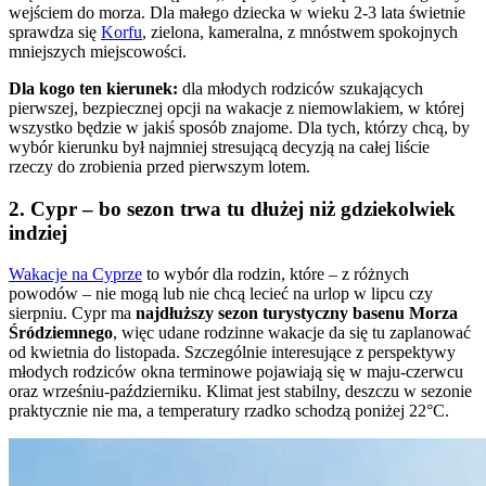
wejściem do morza. Dla małego dziecka w wieku 2-3 lata świetnie
sprawdza się
Korfu
, zielona, kameralna, z mnóstwem spokojnych
mniejszych miejscowości.
Dla kogo ten kierunek:
dla młodych rodziców szukających
pierwszej, bezpiecznej opcji na wakacje z niemowlakiem, w której
wszystko będzie w jakiś sposób znajome. Dla tych, którzy chcą, by
wybór kierunku był najmniej stresującą decyzją na całej liście
rzeczy do zrobienia przed pierwszym lotem.
2. Cypr – bo sezon trwa tu dłużej niż gdziekolwiek
indziej
Wakacje na Cyprze
to wybór dla rodzin, które – z różnych
powodów – nie mogą lub nie chcą lecieć na urlop w lipcu czy
sierpniu. Cypr ma
najdłuższy sezon turystyczny basenu Morza
Śródziemnego
, więc udane rodzinne wakacje da się tu zaplanować
od kwietnia do listopada. Szczególnie interesujące z perspektywy
młodych rodziców okna terminowe pojawiają się w maju-czerwcu
oraz wrześniu-październiku. Klimat jest stabilny, deszczu w sezonie
praktycznie nie ma, a temperatury rzadko schodzą poniżej 22°C.