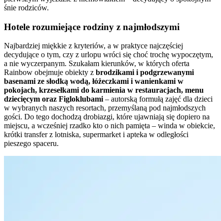
śnie rodziców.
Hotele rozumiejące rodziny z najmłodszymi
Najbardziej miękkie z kryteriów, a w praktyce najczęściej
decydujące o tym, czy z urlopu wróci się choć trochę wypoczętym,
a nie wyczerpanym. Szukałam kierunków, w których oferta
Rainbow obejmuje obiekty z
brodzikami i podgrzewanymi
basenami ze słodką wodą, łóżeczkami i wanienkami w
pokojach, krzesełkami do karmienia w restauracjach, menu
dziecięcym oraz Figloklubami
– autorską formułą zajęć dla dzieci
w wybranych naszych resortach, przemyślaną pod najmłodszych
gości. Do tego dochodzą drobiazgi, które ujawniają się dopiero na
miejscu, a wcześniej rzadko kto o nich pamięta – winda w obiekcie,
krótki transfer z lotniska, supermarket i apteka w odległości
pieszego spaceru.