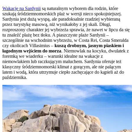
Wakacje na Sardynii
są naturalnym wyborem dla rodzin, które
szukają śródziemnomorskich plaż w wersji nieco spokojniejszej.
Sardynia jest dużą wyspą, ale paradoksalnie rzadziej wybieraną
przez turystykę masową, niż wynikałoby z jej skali. Długi,
rozproszony charakter jej wybrzeża sprawia, że nawet w lipcu da się
tu znaleźć plażę bez tłoku. A piaszczyste plaże Sardynii –
szczególnie na wschodnim wybrzeżu, w Costa Rei, Costa Smeralda
czy okolicach Villasimius –
kuszą drobnym, jasnym piaskiem i
łagodnym wejściem do morza
. Niemowlak na kocyku, dwulatek z
foremką we wiaderku – warunki idealne na wakacje z
niemowlakiem lub raczkującym maluchem. Sardynia oferuje też
klasyczny śródziemnomorski klimat z gorącym, ale nie palącym
latem i wodą, która utrzymuje ciepło zachęcające do kąpieli aż do
października.