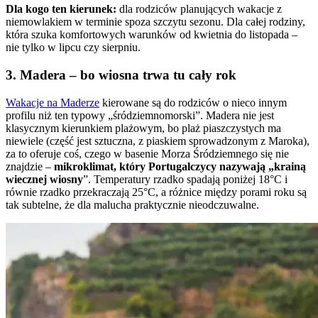
Dla kogo ten kierunek:
dla rodziców planujących wakacje z
niemowlakiem w terminie spoza szczytu sezonu. Dla całej rodziny,
która szuka komfortowych warunków od kwietnia do listopada –
nie tylko w lipcu czy sierpniu.
3. Madera – bo wiosna trwa tu cały rok
Wakacje na Maderze
kierowane są do rodziców o nieco innym
profilu niż ten typowy „śródziemnomorski”. Madera nie jest
klasycznym kierunkiem plażowym, bo plaż piaszczystych ma
niewiele (część jest sztuczna, z piaskiem sprowadzonym z Maroka),
za to oferuje coś, czego w basenie Morza Śródziemnego się nie
znajdzie –
mikroklimat, który Portugalczycy nazywają „krainą
wiecznej wiosny
”. Temperatury rzadko spadają poniżej 18°C i
równie rzadko przekraczają 25°C, a różnice między porami roku są
tak subtelne, że dla malucha praktycznie nieodczuwalne.