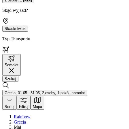
2 osoby, 1 pokój
Skąd wyjazd?
Skądkolwiek
Typ Transportu
Samolot
Szukaj
Grecja, 01.05 - 31.05, 2 osoby, 1 pokój, samolot
Sortuj
Filtruj
Mapa
Rainbow
Grecja
Maj