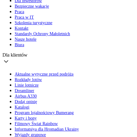
Dla inwestorów
Bezpieczne wakacje
Praca
Praca w IT
Szkolenia turystyczne
Kontakt
Standardy Ochrony Małoletnich
Nasze hotele
Biura
Dla klientów
Aktualne wytyczne przed podróżą
Rozkłady lotów
Linie lotnicze
Dreamliner
Airbus A330
Dodaj opinię
Katalogi
Program lojalnościowy Bumerang
Karty i bony
Filmowy Świat Rainbow
Informatsiya dla Hromadian Ukrainy
Wyjazdy grupowe