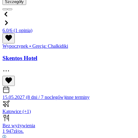
Szczegóły
6.0/6
(1 opinia)
Wypoczynek
•
Grecja: Chalkidiki
Skentos Hotel
15.05.2027 (8 dni / 7 noclegów)
inne terminy
Katowice
(+1)
Bez wyżywienia
1 947
zł/os.