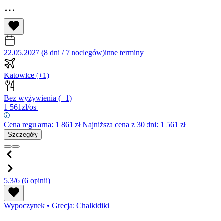
22.05.2027 (8 dni / 7 noclegów)
inne terminy
Katowice
(+1)
Bez wyżywienia
(+1)
1 561
zł/os.
Cena regularna:
1 861
zł
Najniższa cena z 30 dni: 1 561 zł
Szczegóły
5.3/6
(6 opinii)
Wypoczynek
•
Grecja: Chalkidiki