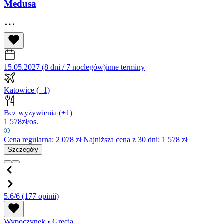
Medusa
15.05.2027 (8 dni / 7 noclegów)
inne terminy
Katowice
(+1)
Bez wyżywienia
(+1)
1 578
zł/os.
Cena regularna:
2 078
zł
Najniższa cena z 30 dni: 1 578 zł
Szczegóły
5.6/6
(177 opinii)
Wypoczynek
•
Grecja