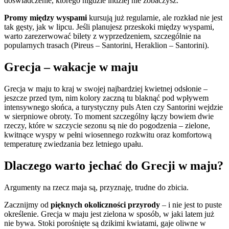
doświadczenie, którego nigdzie indziej nie zobaczysz.
Promy między wyspami
kursują już regularnie, ale rozkład nie jest
tak gęsty, jak w lipcu. Jeśli planujesz przeskoki między wyspami,
warto zarezerwować bilety z wyprzedzeniem, szczególnie na
popularnych trasach (Pireus – Santorini, Heraklion – Santorini).
Grecja – wakacje w maju
Grecja w maju to kraj w swojej najbardziej kwietnej odsłonie –
jeszcze przed tym, nim kolory zaczną tu blaknąć pod wpływem
intensywnego słońca, a turystyczny puls Aten czy Santorini wejdzie
w sierpniowe obroty. To moment szczególny łączy bowiem dwie
rzeczy, które w szczycie sezonu są nie do pogodzenia – zielone,
kwitnące wyspy w pełni wiosennego rozkwitu oraz komfortową
temperaturę zwiedzania bez letniego upału.
Dlaczego warto jechać do Grecji w maju?
Argumenty na rzecz maja są, przyznaję, trudne do zbicia.
Zacznijmy od
pięknych okoliczności przyrody
– i nie jest to puste
określenie. Grecja w maju jest zielona w sposób, w jaki latem już
nie bywa. Stoki porośnięte są dzikimi kwiatami, gaje oliwne w