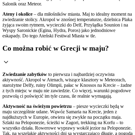
Salonik oraz Meteor.
Ateny i okolice
– dla miłośników miasta. Maj to idealny moment na
zwiedzanie stolicy. Akropol w znośnej temperaturze, dzielnica Plaka
żyjąca swoim rytmem, wycieczki do Delf, Przylądka Sounion i na
Wyspy Saronickie (Egina, Hydra, Poros) jako jednodniowe
eskapady. Do tego Ateński Festiwal Miasta w tle.
Co można robić w Grecji w maju?
Zwiedzanie zabytków
to pierwsza i najbardziej oczywista
aktywność. Akropol w Atenach, wiszące klasztory w Meteorach,
starożytne Delfy, ruiny Olimpii, pałac w Knossos na Krecie – żadne
z tych miejsc w maju nie zawiedzie. Co więcej, warunki pogodowe
pozwolą ci poświęcić im tyle czasu, ile realnie wymagają.
Aktywność na świeżym powietrzu
– piesze wycieczki będą w
maju szczególnie udane. Wąwóz Samaria na Krecie, jeden z
najdłuższych w Europie, otwiera się zwykle na początku maja.
Szlaki na Peloponezie, ścieżki w Zagori, trekking na Korfu – to
wszystko działa. Rowerowe wyprawy wokół jezior na Peloponezie.
Tak, na wszelakie aktywności dni są wystarczająco długie, a pogoda