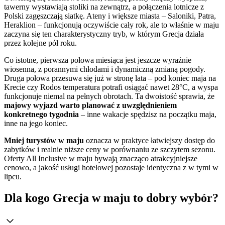
tawerny wystawiają stoliki na zewnątrz, a połączenia lotnicze z
Polski zagęszczają siatkę. Ateny i większe miasta – Saloniki, Patra,
Heraklion – funkcjonują oczywiście cały rok, ale to właśnie w maju
zaczyna się ten charakterystyczny tryb, w którym Grecja działa
przez kolejne pół roku.
Co istotne, pierwsza połowa miesiąca jest jeszcze wyraźnie
wiosenna, z porannymi chłodami i dynamiczną zmianą pogody.
Druga połowa przesuwa się już w stronę lata – pod koniec maja na
Krecie czy Rodos temperatura potrafi osiągać nawet 28°C, a wyspa
funkcjonuje niemal na pełnych obrotach. Ta dwoistość sprawia, że
majowy wyjazd warto planować z uwzględnieniem
konkretnego tygodnia
– inne wakacje spędzisz na początku maja,
inne na jego koniec.
Mniej turystów w maju
oznacza w praktyce łatwiejszy dostęp do
zabytków i realnie niższe ceny w porównaniu ze szczytem sezonu.
Oferty All Inclusive w maju bywają znacząco atrakcyjniejsze
cenowo, a jakość usługi hotelowej pozostaje identyczna z w tymi w
lipcu.
Dla kogo Grecja w maju to dobry wybór?