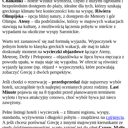
Chalkidiki
– hotele wzdłuż wybrzeża, często z dużymi ogrodami i
bezpośrednim dostępem do plaży, idealne dla tych, którzy szukają
greckiego klimatu bez konieczności lotu na wyspę.
Riwiera
Olimpijska
– opcja bliżej natury, z dostępem do Meteory i gór
Olimpu.
Ateny
– dla podróżników, którzy w majowych wakacjach
stawiają na kulturę, z możliwością łączenia pobytu w mieście z
wypadami na okoliczne wyspy Saronickie.
Warto też zastanowić się nad formułą wyjazdu. Wypoczynek w
jednym hotelu to klasyka greckich wakacji, ale maj to także
doskonały moment na
wycieczki objazdowe
łączące Ateny,
Meteorę, Delfy i Peloponez – objazdówka w lipcu bywa męcząca z
powodu upału, w maju staje się wygodna. W ofercie są również
wyjazdy łączone (np. objazd + wypoczynek), które pozwalają
zobaczyć Grecję z dwóch perspektyw.
Jeśli chodzi o rezerwację –
przedsprzedaż
daje najszerszy wybór
hoteli, szczególnie tych najlepiej ocenianych przez rodziny.
Last
Minute
pojawia się na 8 tygodni przed planowanym terminem
wylotu i bywa atrakcyjny cenowo, choć wybór bywa już nieco
zawężony.
Pełne listingi hoteli i wycieczek – z filtrami regionu, wyspy,
standardu, wyżywienia i długości pobytu – znajdziesz na
r.pl/grecja
.
A jeśli chcesz porównać Grecję z innymi majowymi kierunkami ze
strefy śródziemnomorskiej, warto zajrzeć też do ofert
Cypru
,
Malty