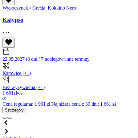
Wypoczynek
•
Grecja: Kokkino Nero
Kalypso
22.05.2027 (8 dni / 7 noclegów)
inne terminy
Katowice
(+1)
Bez wyżywienia
(+1)
1 661
zł/os.
Cena regularna:
1 961
zł
Najniższa cena z 30 dni: 1 661 zł
Szczegóły