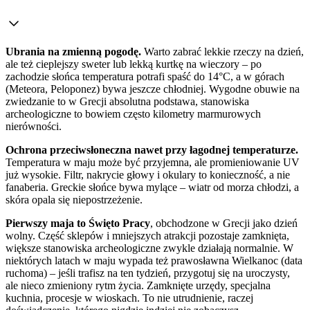
Ubrania na zmienną pogodę.
Warto zabrać lekkie rzeczy na dzień,
ale też cieplejszy sweter lub lekką kurtkę na wieczory – po
zachodzie słońca temperatura potrafi spaść do 14°C, a w górach
(Meteora, Peloponez) bywa jeszcze chłodniej. Wygodne obuwie na
zwiedzanie to w Grecji absolutna podstawa, stanowiska
archeologiczne to bowiem często kilometry marmurowych
nierówności.
Ochrona przeciwsłoneczna nawet przy łagodnej temperaturze.
Temperatura w maju może być przyjemna, ale promieniowanie UV
już wysokie. Filtr, nakrycie głowy i okulary to konieczność, a nie
fanaberia. Greckie słońce bywa mylące – wiatr od morza chłodzi, a
skóra opala się niepostrzeżenie.
Pierwszy maja to Święto Pracy
, obchodzone w Grecji jako dzień
wolny. Część sklepów i mniejszych atrakcji pozostaje zamknięta,
większe stanowiska archeologiczne zwykle działają normalnie. W
niektórych latach w maju wypada też prawosławna Wielkanoc (data
ruchoma) – jeśli trafisz na ten tydzień, przygotuj się na uroczysty,
ale nieco zmieniony rytm życia. Zamknięte urzędy, specjalna
kuchnia, procesje w wioskach. To nie utrudnienie, raczej