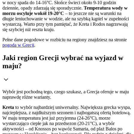
w nocy spada do 14-16°C. Słońce świeci około 9-10 godzin
dziennie, opady zdarzają się sporadycznie.
Temperatura wody w
morzu oscyluje wokół 19-20°C
– to jeszcze nie są warunki na
długie leniuchowanie w wodzie, ale na szybką kąpiel w zupełności
wystarczą. Warto przy tym pamiętać, że Kreta i Rodos nagrzewają
się szybciej niż reszta kraju.
Pełne dane pogodowe w rozbiciu na regiony znajdziesz na stronie
pogoda w Grecji
.
Jaki region Grecji wybrać na wyjazd w
maju?
Wybór jest pochodną tego, czego szukasz, a Grecja oferuje w maju
naprawdę różne warianty.
Kreta
to wybór najbardziej uniwersalny. Największa grecka wyspa,
najcieplejsza, z najdłuższym sezonem i najbogatszą ofertą hotelową.
W maju temperatura jest już przyjemna (24-26°C), morze
wystarczająco ciepłe jak na przedsezon (20-21°C), a wybór
aktywności – od Knossos po wąwóz Samaria, od plaż Balos po