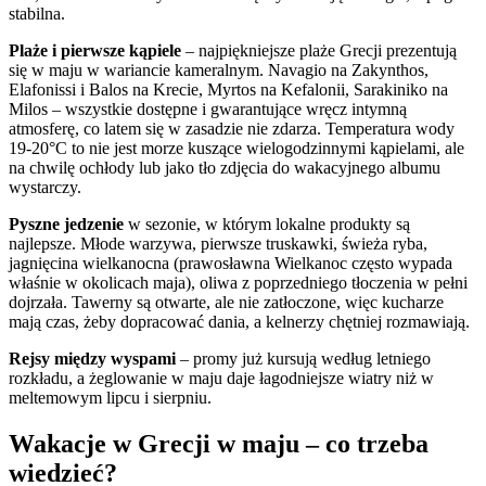
stabilna.
Plaże i pierwsze kąpiele
– najpiękniejsze plaże Grecji prezentują
się w maju w wariancie kameralnym. Navagio na Zakynthos,
Elafonissi i Balos na Krecie, Myrtos na Kefalonii, Sarakiniko na
Milos – wszystkie dostępne i gwarantujące wręcz intymną
atmosferę, co latem się w zasadzie nie zdarza. Temperatura wody
19-20°C to nie jest morze kuszące wielogodzinnymi kąpielami, ale
na chwilę ochłody lub jako tło zdjęcia do wakacyjnego albumu
wystarczy.
Pyszne jedzenie
w sezonie, w którym lokalne produkty są
najlepsze. Młode warzywa, pierwsze truskawki, świeża ryba,
jagnięcina wielkanocna (prawosławna Wielkanoc często wypada
właśnie w okolicach maja), oliwa z poprzedniego tłoczenia w pełni
dojrzała. Tawerny są otwarte, ale nie zatłoczone, więc kucharze
mają czas, żeby dopracować dania, a kelnerzy chętniej rozmawiają.
Rejsy między wyspami
– promy już kursują według letniego
rozkładu, a żeglowanie w maju daje łagodniejsze wiatry niż w
meltemowym lipcu i sierpniu.
Wakacje w Grecji w maju – co trzeba
wiedzieć?