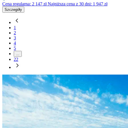
Cena regularna:
2 147
zł
Najniższa cena z 30 dni: 1 947 zł
Szczegóły
1
2
3
4
5
...
22