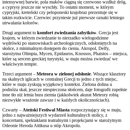
intensywnej barwie, pola maków ciągną się czerwono wzdłuż dróg,
a cyprysy jeszcze nie wyschły. To ostatni moment, w którym
cypryjski, kreteński czy peloponeski krajobraz prezentuje się w
takim rozkwicie. Czerwiec przyniesie już pierwsze oznaki letniego
utrwalania kolorów.
Drugi argument to
komfort zwiedzania zabytków
. Grecja jest
krajem, w którym zwiedzanie to nierzadko wielogodzinne
wędrówki po stanowiskach archeologicznych, odsłoniętych na
słońce, z minimalnym dostępem do cienia. Akropol, Delfy,
starożytna Olimpia, Mycen, Epidauros, Knossos, Phaistos – miejsca,
które są sercem greckiej turystyki, w maju można zwiedzać we
właściwym tempie.
Trzeci argument –
Meteora w zielonej odsłonie
. Wiszące klasztory
na skalnych iglicach w centralnej Grecji to jedno z tych miejsc,
które w maju zyskują wyjątkowy kontekst. Zielona dolina u
podnóża skał, jeszcze niespieczona słońcem, daje fotografii zupełnie
inne tło niż letnia bura ziemia (jakkolwiek akurat Meteory robią
niezwykłe wrażenie zawsze i w każdych okolicznościach).
Czwarty –
Ateński Festiwal Miasta
rozpoczynający się w maju,
jedno z najważniejszych wydarzeń kulturalnych stolicy, z
koncertami, spektaklami teatralnymi i projekcjami w starożytnym
Odeonie Heroda Attikusa u stóp Akropolu.