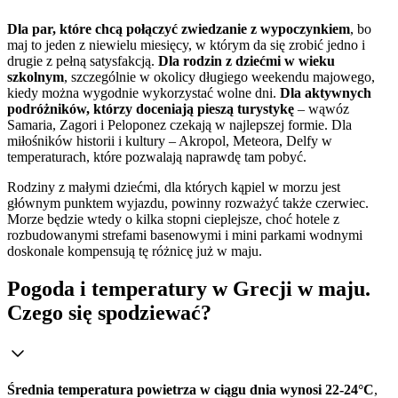
Dla par, które chcą połączyć zwiedzanie z wypoczynkiem
, bo
maj to jeden z niewielu miesięcy, w którym da się zrobić jedno i
drugie z pełną satysfakcją.
Dla rodzin z dziećmi w wieku
szkolnym
, szczególnie w okolicy długiego weekendu majowego,
kiedy można wygodnie wykorzystać wolne dni.
Dla aktywnych
podróżników, którzy doceniają pieszą turystykę
– wąwóz
Samaria, Zagori i Peloponez czekają w najlepszej formie. Dla
miłośników historii i kultury – Akropol, Meteora, Delfy w
temperaturach, które pozwalają naprawdę tam pobyć.
Rodziny z małymi dziećmi, dla których kąpiel w morzu jest
głównym punktem wyjazdu, powinny rozważyć także czerwiec.
Morze będzie wtedy o kilka stopni cieplejsze, choć hotele z
rozbudowanymi strefami basenowymi i mini parkami wodnymi
doskonale kompensują tę różnicę już w maju.
Pogoda i temperatury w Grecji w maju.
Czego się spodziewać?
Średnia temperatura powietrza w ciągu dnia wynosi 22-24°C
,