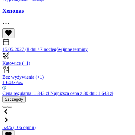
Xenonas
15.05.2027 (8 dni / 7 noclegów)
inne terminy
Katowice
(+1)
Bez wyżywienia
(+1)
1 643
zł/os.
Cena regularna:
1 843
zł
Najniższa cena z 30 dni: 1 643 zł
Szczegóły
5.4/6
(106 opinii)