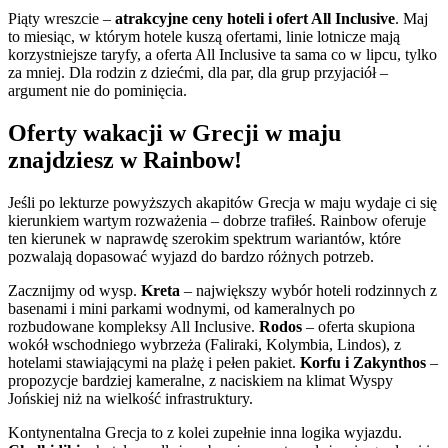
Piąty wreszcie –
atrakcyjne ceny hoteli i ofert All Inclusive
. Maj
to miesiąc, w którym hotele kuszą ofertami, linie lotnicze mają
korzystniejsze taryfy, a oferta All Inclusive ta sama co w lipcu, tylko
za mniej. Dla rodzin z dziećmi, dla par, dla grup przyjaciół –
argument nie do pominięcia.
Oferty wakacji w Grecji w maju
znajdziesz w Rainbow!
Jeśli po lekturze powyższych akapitów Grecja w maju wydaje ci się
kierunkiem wartym rozważenia – dobrze trafiłeś. Rainbow oferuje
ten kierunek w naprawdę szerokim spektrum wariantów, które
pozwalają dopasować wyjazd do bardzo różnych potrzeb.
Zacznijmy od wysp.
Kreta
– największy wybór hoteli rodzinnych z
basenami i mini parkami wodnymi, od kameralnych po
rozbudowane kompleksy All Inclusive.
Rodos
– oferta skupiona
wokół wschodniego wybrzeża (Faliraki, Kolymbia, Lindos), z
hotelami stawiającymi na plażę i pełen pakiet.
Korfu i Zakynthos
–
propozycje bardziej kameralne, z naciskiem na klimat Wyspy
Jońskiej niż na wielkość infrastruktury.
Kontynentalna Grecja to z kolei zupełnie inna logika wyjazdu.