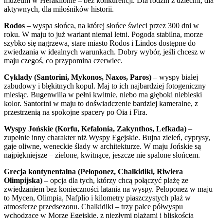
muzeum w Heraklionie – bez konkurencji. Dla rodzin z dziećmi, dla
aktywnych, dla miłośników historii.
Rodos
– wyspa słońca, na której słońce świeci przez 300 dni w
roku. W maju to już wariant niemal letni. Pogoda stabilna, morze
szybko się nagrzewa, stare miasto Rodos i Lindos dostępne do
zwiedzania w idealnych warunkach. Dobry wybór, jeśli chcesz w
maju czegoś, co przypomina czerwiec.
Cyklady (Santorini, Mykonos, Naxos, Paros)
– wyspy białej
zabudowy i błękitnych kopuł. Maj to ich najbardziej fotogeniczny
miesiąc. Bugenwilla w pełni kwitnie, niebo ma głęboki niebieski
kolor. Santorini w maju to doświadczenie bardziej kameralne, z
przestrzenią na spokojne spacery po Oia i Fira.
Wyspy Jońskie (Korfu, Kefalonia, Zakynthos, Lefkada)
–
zupełnie inny charakter niż Wyspy Egejskie. Bujna zieleń, cyprysy,
gaje oliwne, weneckie ślady w architekturze. W maju Jońskie są
najpiękniejsze – zielone, kwitnące, jeszcze nie spalone słońcem.
Grecja kontynentalna (Peloponez, Chalkidiki, Riwiera
Olimpijska)
– opcja dla tych, którzy chcą połączyć plażę ze
zwiedzaniem bez konieczności latania na wyspy. Peloponez w maju
to Mycen, Olimpia, Nafplio i kilometry piaszczystych plaż w
atmosferze przedsezonu. Chalkidiki – trzy palce półwyspu
wchodzące w Morze Egejskie, z niezłymi plażami i bliskością