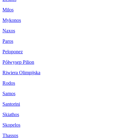
Milos
Mykonos
Naxos
Paros
Peloponez
Półwysep Pilion
Riwiera Olimpijska
Rodos
Samos
Santorini
Skiathos
Skopelos
Thassos