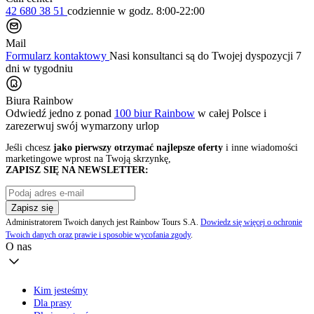
42 680 38 51
codziennie
w godz. 8:00-22:00
Mail
Formularz kontaktowy
Nasi konsultanci są do Twojej dyspozycji 7
dni w tygodniu
Biura Rainbow
Odwiedź jedno z ponad
100 biur Rainbow
w całej Polsce i
zarezerwuj swój
wymarzony urlop
Jeśli chcesz
jako pierwszy otrzymać najlepsze oferty
i inne wiadomości
marketingowe wprost na Twoją skrzynkę,
ZAPISZ SIĘ NA NEWSLETTER:
Zapisz się
Administratorem Twoich danych jest Rainbow Tours S.A.
Dowiedz się więcej o ochronie
Twoich danych oraz prawie i sposobie wycofania zgody
.
O nas
Kim jesteśmy
Dla prasy