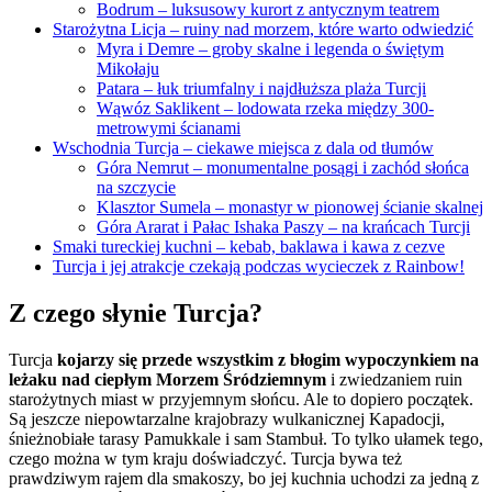
Bodrum – luksusowy kurort z antycznym teatrem
Starożytna Licja – ruiny nad morzem, które warto odwiedzić
Myra i Demre – groby skalne i legenda o świętym
Mikołaju
Patara – łuk triumfalny i najdłuższa plaża Turcji
Wąwóz Saklikent – lodowata rzeka między 300-
metrowymi ścianami
Wschodnia Turcja – ciekawe miejsca z dala od tłumów
Góra Nemrut – monumentalne posągi i zachód słońca
na szczycie
Klasztor Sumela – monastyr w pionowej ścianie skalnej
Góra Ararat i Pałac Ishaka Paszy – na krańcach Turcji
Smaki tureckiej kuchni – kebab, baklawa i kawa z cezve
Turcja i jej atrakcje czekają podczas wycieczek z Rainbow!
Z czego słynie Turcja?
Turcja
kojarzy się przede wszystkim z błogim wypoczynkiem na
leżaku nad ciepłym Morzem Śródziemnym
i zwiedzaniem ruin
starożytnych miast w przyjemnym słońcu. Ale to dopiero początek.
Są jeszcze niepowtarzalne krajobrazy wulkanicznej Kapadocji,
śnieżnobiałe tarasy Pamukkale i sam Stambuł. To tylko ułamek tego,
czego można w tym kraju doświadczyć. Turcja bywa też
prawdziwym rajem dla smakoszy, bo jej kuchnia uchodzi za jedną z