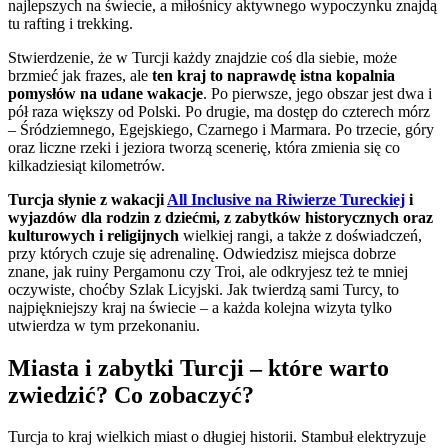
najlepszych na świecie, a miłośnicy aktywnego wypoczynku znajdą
tu rafting i trekking.
Stwierdzenie, że w Turcji każdy znajdzie coś dla siebie, może
brzmieć jak frazes, ale
ten kraj to naprawdę istna kopalnia
pomysłów na udane wakacje
. Po pierwsze, jego obszar jest dwa i
pół raza większy od Polski. Po drugie, ma dostęp do czterech mórz
– Śródziemnego, Egejskiego, Czarnego i Marmara. Po trzecie, góry
oraz liczne rzeki i jeziora tworzą scenerię, która zmienia się co
kilkadziesiąt kilometrów.
Turcja słynie z wakacji
All Inclusive na Riwierze Tureckiej
i
wyjazdów dla rodzin z dziećmi, z zabytków historycznych oraz
kulturowych i religijnych
wielkiej rangi, a także z doświadczeń,
przy których czuje się adrenalinę. Odwiedzisz miejsca dobrze
znane, jak ruiny Pergamonu czy Troi, ale odkryjesz też te mniej
oczywiste, choćby Szlak Licyjski. Jak twierdzą sami Turcy, to
najpiękniejszy kraj na świecie – a każda kolejna wizyta tylko
utwierdza w tym przekonaniu.
Miasta i zabytki Turcji – które warto
zwiedzić? Co zobaczyć?
Turcja to kraj wielkich miast o długiej historii. Stambuł elektryzuje