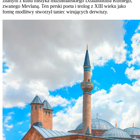
znanym z kultu mistyka muzułmańskiego Dżalaluddina Rumiego,
zwanego Mevlaną. Ten perski poeta i teolog z XIII wieku jako
formę modlitwy stworzył taniec wirujących derwiszy.