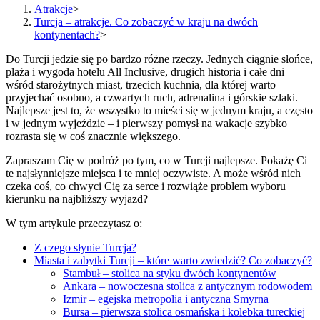
Atrakcje
>
Turcja – atrakcje. Co zobaczyć w kraju na dwóch
kontynentach?
>
Do Turcji jedzie się po bardzo różne rzeczy. Jednych ciągnie słońce,
plaża i wygoda hotelu All Inclusive, drugich historia i całe dni
wśród starożytnych miast, trzecich kuchnia, dla której warto
przyjechać osobno, a czwartych ruch, adrenalina i górskie szlaki.
Najlepsze jest to, że wszystko to mieści się w jednym kraju, a często
i w jednym wyjeździe – i pierwszy pomysł na wakacje szybko
rozrasta się w coś znacznie większego.
Zapraszam Cię w podróż po tym, co w Turcji najlepsze. Pokażę Ci
te najsłynniejsze miejsca i te mniej oczywiste. A może wśród nich
czeka coś, co chwyci Cię za serce i rozwiąże problem wyboru
kierunku na najbliższy wyjazd?
W tym artykule przeczytasz o:
Z czego słynie Turcja?
Miasta i zabytki Turcji – które warto zwiedzić? Co zobaczyć?
Stambuł – stolica na styku dwóch kontynentów
Ankara – nowoczesna stolica z antycznym rodowodem
Izmir – egejska metropolia i antyczna Smyrna
Bursa – pierwsza stolica osmańska i kolebka tureckiej