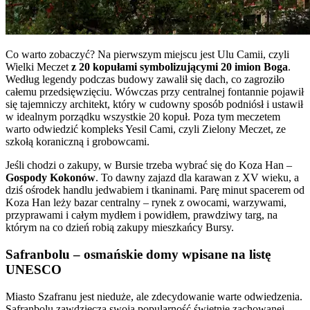
Co warto zobaczyć? Na pierwszym miejscu jest Ulu Camii, czyli
Wielki Meczet
z 20 kopułami symbolizującymi 20 imion Boga
.
Według legendy podczas budowy zawalił się dach, co zagroziło
całemu przedsięwzięciu. Wówczas przy centralnej fontannie pojawił
się tajemniczy architekt, który w cudowny sposób podniósł i ustawił
w idealnym porządku wszystkie 20 kopuł. Poza tym meczetem
warto odwiedzić kompleks Yesil Cami, czyli Zielony Meczet, ze
szkołą koraniczną i grobowcami.
Jeśli chodzi o zakupy, w Bursie trzeba wybrać się do Koza Han –
Gospody Kokonów
. To dawny zajazd dla karawan z XV wieku, a
dziś ośrodek handlu jedwabiem i tkaninami. Parę minut spacerem od
Koza Han leży bazar centralny – rynek z owocami, warzywami,
przyprawami i całym mydłem i powidłem, prawdziwy targ, na
którym na co dzień robią zakupy mieszkańcy Bursy.
Safranbolu – osmańskie domy wpisane na listę
UNESCO
Miasto Szafranu jest nieduże, ale zdecydowanie warte odwiedzenia.
Safranbolu zawdzięcza swoją popularność świetnie zachowanej