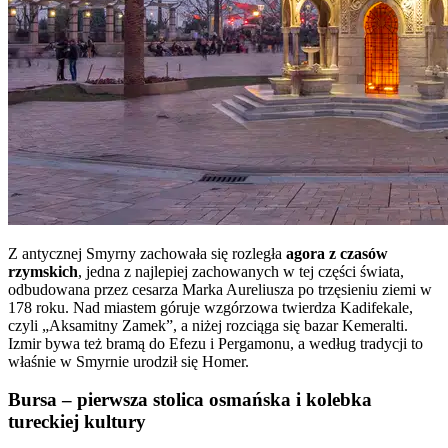
Z antycznej Smyrny zachowała się rozległa
agora z czasów
rzymskich
, jedna z najlepiej zachowanych w tej części świata,
odbudowana przez cesarza Marka Aureliusza po trzęsieniu ziemi w
178 roku. Nad miastem góruje wzgórzowa twierdza Kadifekale,
czyli „Aksamitny Zamek”, a niżej rozciąga się bazar Kemeralti.
Izmir bywa też bramą do Efezu i Pergamonu, a według tradycji to
właśnie w Smyrnie urodził się Homer.
Bursa – pierwsza stolica osmańska i kolebka
tureckiej kultury