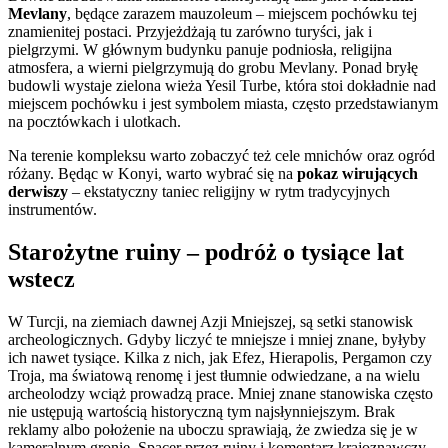
Mevlany
, będące zarazem mauzoleum – miejscem pochówku tej
znamienitej postaci. Przyjeżdżają tu zarówno turyści, jak i
pielgrzymi. W głównym budynku panuje podniosła, religijna
atmosfera, a wierni pielgrzymują do grobu Mevlany. Ponad bryłę
budowli wystaje zielona wieża Yesil Turbe, która stoi dokładnie nad
miejscem pochówku i jest symbolem miasta, często przedstawianym
na pocztówkach i ulotkach.
Na terenie kompleksu warto zobaczyć też cele mnichów oraz ogród
różany. Będąc w Konyi, warto wybrać się na
pokaz wirujących
derwiszy
– ekstatyczny taniec religijny w rytm tradycyjnych
instrumentów.
Starożytne ruiny – podróż o tysiące lat
wstecz
W Turcji, na ziemiach dawnej Azji Mniejszej, są setki stanowisk
archeologicznych. Gdyby liczyć te mniejsze i mniej znane, byłyby
ich nawet tysiące. Kilka z nich, jak Efez, Hierapolis, Pergamon czy
Troja, ma światową renomę i jest tłumnie odwiedzane, a na wielu
archeolodzy wciąż prowadzą prace. Mniej znane stanowiska często
nie ustępują wartością historyczną tym najsłynniejszym. Brak
reklamy albo położenie na uboczu sprawiają, że zwiedza się je w
kameralnym gronie. Spacer przez ruiny i komentarz krajoznawczy