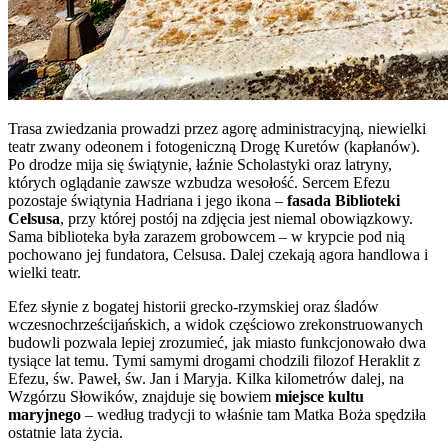
Trasa zwiedzania prowadzi przez agorę administracyjną, niewielki
teatr zwany odeonem i fotogeniczną Drogę Kuretów (kapłanów).
Po drodze mija się świątynie, łaźnie Scholastyki oraz latryny,
których oglądanie zawsze wzbudza wesołość. Sercem Efezu
pozostaje świątynia Hadriana i jego ikona –
fasada Biblioteki
Celsusa
, przy której postój na zdjęcia jest niemal obowiązkowy.
Sama biblioteka była zarazem grobowcem – w krypcie pod nią
pochowano jej fundatora, Celsusa. Dalej czekają agora handlowa i
wielki teatr.
Efez słynie z bogatej historii grecko-rzymskiej oraz śladów
wczesnochrześcijańskich, a widok częściowo zrekonstruowanych
budowli pozwala lepiej zrozumieć, jak miasto funkcjonowało dwa
tysiące lat temu. Tymi samymi drogami chodzili filozof Heraklit z
Efezu, św. Paweł, św. Jan i Maryja. Kilka kilometrów dalej, na
Wzgórzu Słowików, znajduje się bowiem
miejsce kultu
maryjnego
– według tradycji to właśnie tam Matka Boża spędziła
ostatnie lata życia.