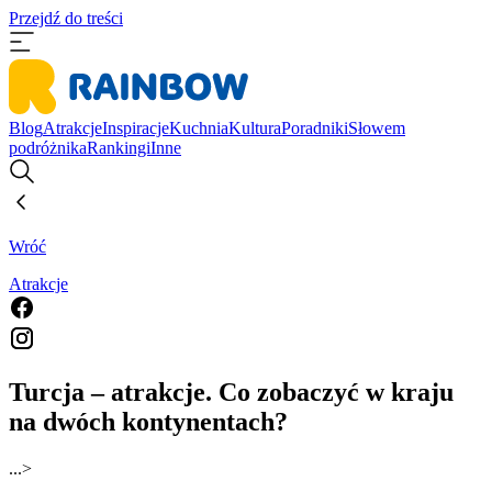
Przejdź do treści
Blog
Atrakcje
Inspiracje
Kuchnia
Kultura
Poradniki
Słowem
podróżnika
Rankingi
Inne
Wróć
Atrakcje
Turcja – atrakcje. Co zobaczyć w kraju
na dwóch kontynentach?
...
>