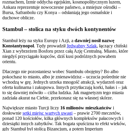
rozmachem, Izmir oddycha egejskim, kosmopolitycznym luzem,
Ankara reprezentuje nowoczesne państwo, a mniejsze ośrodki –
Bursa, Safranbolu czy Konya – odsłaniają jego osmańskie i
duchowe oblicze.
Stambuł – stolica na styku dwóch kontynentów
Stambuł leży na styku Europy i Azji, a
dawniej nosił nazwę
Konstantynopol
. Tędy prowadził
Jedwabny Szlak
, łączący chiński
Xian z wybrzeżem Bosforu przez całą Azję Centralną. Miasto, które
niegdyś przyciągało kupców, dziś kusi podróżnych powabem
orientu.
Dlaczego nie pozostaniesz wobec Stambułu obojętny? Bo albo
pokochasz to miasto, albo je znienawidzisz – uczucia pośrednie nie
wchodzą w grę. Jednych urzeka mnogość atrakcji, wydarzeń oraz
oferta kulinarna i zakupowa. Innych przytłaczają korki, hałas i – jak
to się dawniej mówiło – ciżba ludzka. Jak magnetyzm tego miasta
zadziała akurat na Ciebie, przekonasz się na własnej skórze.
Największe miasto Turcji liczy
16 milionów mieszkańców
i
dosłownie
setki miejsc wartych uwagi
– prawie 2700 meczetów,
ponad 120 kościołów, kilka głównych kompleksów pałacowych i
dziesiątki innych zabytków. Tak bogata spuścizna to efekt wieków,
gdy Stambuł był stolicą Bizancjum, a potem Imperium