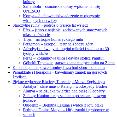
kultury
Safranbolu – osmańskie domy wpisane na listę
UNESCO
Konya – duchowe doświadczenie w ojczyźnie
wirujących derwiszy
Starożytne ruiny – podróż o tysiące lat wstecz
Efez – jedno z najlepiej zachowanych starożytnych
miast na świecie
Troja – na tropie homeryckiego mitu
Pergamon – akropol i teatr na zboczu góry
Afrodyzja – świątynia bogini miłości i stadion na 30
tysięcy widzów
Perge – kolumnowa ulica i dawna stolica Pamfilii
Göbekli Tepe – najstarsze znane miejsce kultu na Ziemi
Kapadocja – bajkowe kominy i wschód słońca z balonu
Pamukkale i Hierapolis – bawełniany zamek na gorących
źródłach
Piękne wybrzeże Riwiery Tureckiej i Morza Egejskiego
Antalya – stare miasto Kaleiçi i wodospady Duden
Alanya – seldżucka twierdza nad plażą Kleopatry
Zielony Kanion – rejs statkiem po szmaragdowym
jeziorze
Ölüdeniz – Błękitna Laguna i widok z lotu ptaka
Fethiye i Dolina Motyli – klify, zatoki i grobowce w
skałach