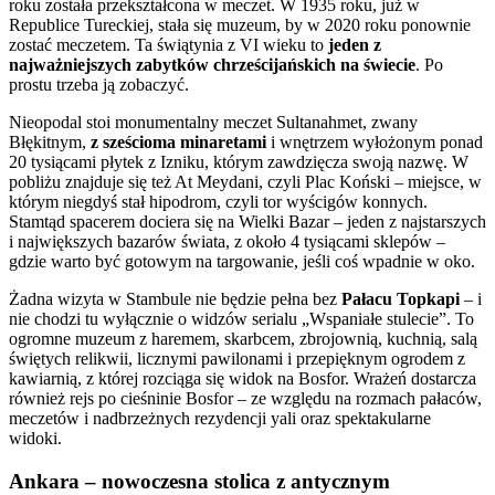
roku została przekształcona w meczet. W 1935 roku, już w
Republice Tureckiej, stała się muzeum, by w 2020 roku ponownie
zostać meczetem. Ta świątynia z VI wieku to
jeden z
najważniejszych zabytków chrześcijańskich na świecie
. Po
prostu trzeba ją zobaczyć.
Nieopodal stoi monumentalny meczet Sultanahmet, zwany
Błękitnym,
z sześcioma minaretami
i wnętrzem wyłożonym ponad
20 tysiącami płytek z Izniku, którym zawdzięcza swoją nazwę. W
pobliżu znajduje się też At Meydani, czyli Plac Koński – miejsce, w
którym niegdyś stał hipodrom, czyli tor wyścigów konnych.
Stamtąd spacerem dociera się na Wielki Bazar – jeden z najstarszych
i największych bazarów świata, z około 4 tysiącami sklepów –
gdzie warto być gotowym na targowanie, jeśli coś wpadnie w oko.
Żadna wizyta w Stambule nie będzie pełna bez
Pałacu Topkapi
– i
nie chodzi tu wyłącznie o widzów serialu „Wspaniałe stulecie”. To
ogromne muzeum z haremem, skarbcem, zbrojownią, kuchnią, salą
świętych relikwii, licznymi pawilonami i przepięknym ogrodem z
kawiarnią, z której rozciąga się widok na Bosfor. Wrażeń dostarcza
również rejs po cieśninie Bosfor – ze względu na rozmach pałaców,
meczetów i nadbrzeżnych rezydencji yali oraz spektakularne
widoki.
Ankara – nowoczesna stolica z antycznym