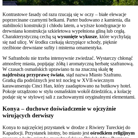
Kontrastowe fasady od razu rzucają się w oczy – białe elewacje
poprzecinane czarnymi belkami. Parter budowano z kamienia, dla
stabilności konstrukcji i chłodu latem, a wyższe kondygnacje to
drewniana konstrukcja szkieletowa wypełniona gliną lub cegłą.
Charakterystyczną cechą są
wysunięte wykusze
, które wychylają
się nad ulicę. W środku czekają skrzypiące schody, pięknie
rzeźbione drewniane sufity i misterna ornamentyka.
W Safranbolu nie trzeba intensywnie zwiedzać. Wystarczy chłonąć
atmosferę miasta, popijając żółtą i aromatyczną herbatę szafranową.
W czasach osmańskich uprawiano tu na znaczną skalę
tę
najdroższą przyprawę świata
, stąd nazwa Miasto Szafranu.
Gratką dla podróżnych jest też nocleg w XVII-wiecznym
karawanseraju Cinci Han, który zaadaptowano na butikowy hotel.
Pokoje urządzono w stylu osmańskim wokół dziedzińca, a kolację
podaje się w stylowej sali z zachowanymi oryginalnymi elementami.
Konya – duchowe doświadczenie w ojczyźnie
wirujących derwiszy
Konya to najczęściej przystanek w drodze z Riwiery Tureckiej do
Kapadocji. Przystanek istotny, bo miasto jest
ośrodkiem religijnym