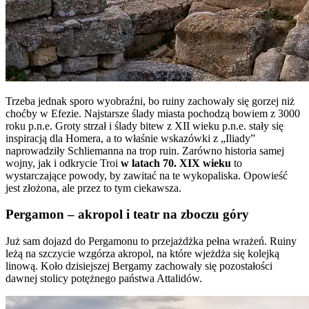
Trzeba jednak sporo wyobraźni, bo ruiny zachowały się gorzej niż
choćby w Efezie. Najstarsze ślady miasta pochodzą bowiem z 3000
roku p.n.e. Groty strzał i ślady bitew z XII wieku p.n.e. stały się
inspiracją dla Homera, a to właśnie wskazówki z „Iliady”
naprowadziły Schliemanna na trop ruin. Zarówno historia samej
wojny, jak i odkrycie Troi
w latach 70. XIX wieku
to
wystarczające powody, by zawitać na te wykopaliska. Opowieść
jest złożona, ale przez to tym ciekawsza.
Pergamon – akropol i teatr na zboczu góry
Już sam dojazd do Pergamonu to przejażdżka pełna wrażeń. Ruiny
leżą na szczycie wzgórza akropol, na które wjeżdża się kolejką
linową. Koło dzisiejszej Bergamy zachowały się pozostałości
dawnej stolicy potężnego państwa Attalidów.