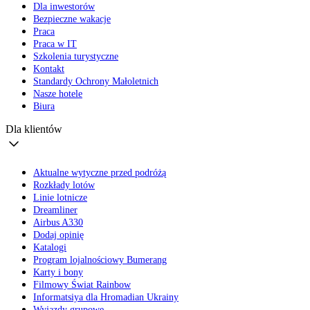
Dla inwestorów
Bezpieczne wakacje
Praca
Praca w IT
Szkolenia turystyczne
Kontakt
Standardy Ochrony Małoletnich
Nasze hotele
Biura
Dla klientów
Aktualne wytyczne przed podróżą
Rozkłady lotów
Linie lotnicze
Dreamliner
Airbus A330
Dodaj opinię
Katalogi
Program lojalnościowy Bumerang
Karty i bony
Filmowy Świat Rainbow
Informatsiya dla Hromadian Ukrainy
Wyjazdy grupowe