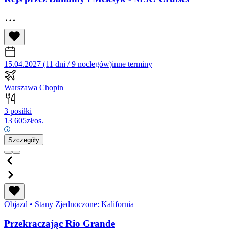
15.04.2027 (11 dni / 9 noclegów)
inne terminy
Warszawa Chopin
3 posiłki
13 605
zł/os.
Szczegóły
Objazd
•
Stany Zjednoczone: Kalifornia
Przekraczając Rio Grande