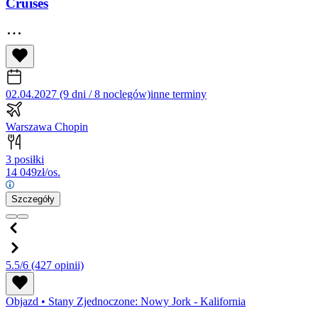
Cruises
02.04.2027 (9 dni / 8 noclegów)
inne terminy
Warszawa Chopin
3 posiłki
14 049
zł/os.
Szczegóły
5.5/6
(427 opinii)
Objazd
•
Stany Zjednoczone: Nowy Jork - Kalifornia