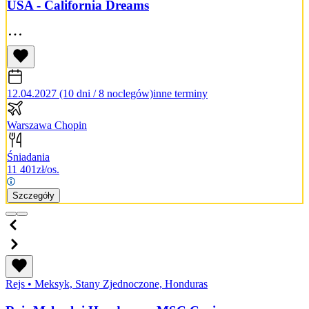
USA - California Dreams
12.04.2027 (10 dni / 8 noclegów)
inne terminy
Warszawa Chopin
Śniadania
11 401
zł/os.
Szczegóły
Rejs
•
Meksyk, Stany Zjednoczone, Honduras