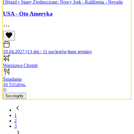
Objazd
•
Stany Zjednoczone: Nowy Jork - Kalifornia - Nevada
USA - Oto Ameryka
10.04.2027 (13 dni / 11 noclegów)
inne terminy
Warszawa Chopin
Śniadania
16 531
zł/os.
Szczegóły
1
2
3