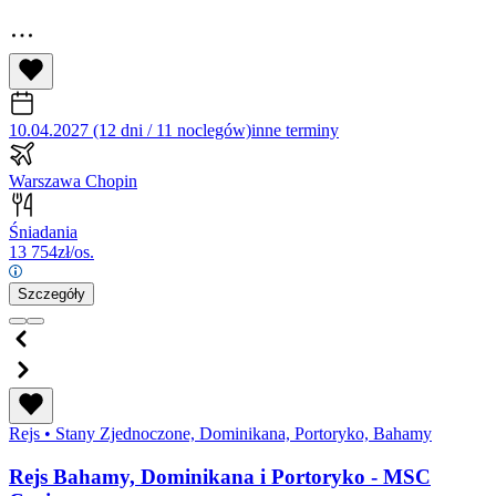
10.04.2027 (12 dni / 11 noclegów)
inne terminy
Warszawa Chopin
Śniadania
13 754
zł/os.
Szczegóły
Rejs
•
Stany Zjednoczone, Dominikana, Portoryko, Bahamy
Rejs Bahamy, Dominikana i Portoryko - MSC