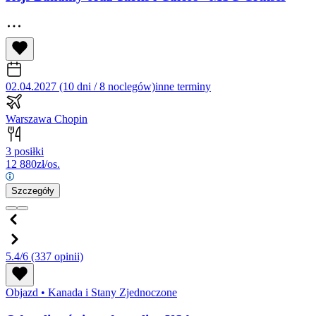
02.04.2027 (10 dni / 8 noclegów)
inne terminy
Warszawa Chopin
3 posiłki
12 880
zł/os.
Szczegóły
5.4/6
(337 opinii)
Objazd
•
Kanada i Stany Zjednoczone