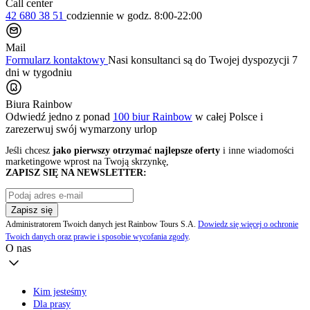
Call center
42 680 38 51
codziennie
w godz. 8:00-22:00
Mail
Formularz kontaktowy
Nasi konsultanci są do Twojej dyspozycji 7
dni w tygodniu
Biura Rainbow
Odwiedź jedno z ponad
100 biur Rainbow
w całej Polsce i
zarezerwuj swój
wymarzony urlop
Jeśli chcesz
jako pierwszy otrzymać najlepsze oferty
i inne wiadomości
marketingowe wprost na Twoją skrzynkę,
ZAPISZ SIĘ NA NEWSLETTER:
Zapisz się
Administratorem Twoich danych jest Rainbow Tours S.A.
Dowiedz się więcej o ochronie
Twoich danych oraz prawie i sposobie wycofania zgody
.
O nas
Kim jesteśmy
Dla prasy