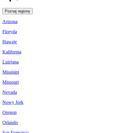
Poznaj regiony
Arizona
Floryda
Hawaje
Kalifornia
Luizjana
Missisipi
Missouri
Nevada
Nowy Jork
Oregon
Orlando
San Francisco