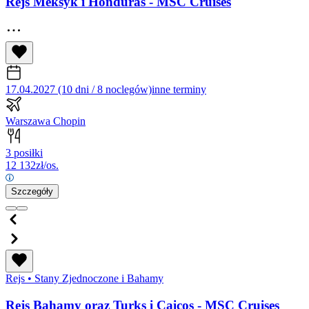
Rejs Meksyk i Honduras - MSC Cruises
17.04.2027 (10 dni / 8 noclegów)
inne terminy
Warszawa Chopin
3 posiłki
12 132
zł/os.
Szczegóły
Rejs
•
Stany Zjednoczone i Bahamy
Rejs Bahamy oraz Turks i Caicos - MSC Cruises