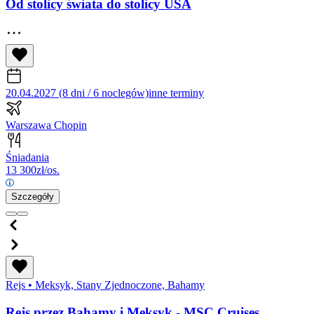
Od stolicy świata do stolicy USA
20.04.2027 (8 dni / 6 noclegów)
inne terminy
Warszawa Chopin
Śniadania
13 300
zł/os.
Szczegóły
Rejs
•
Meksyk, Stany Zjednoczone, Bahamy
Rejs przez Bahamy i Meksyk - MSC Cruises