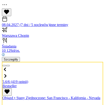
08.04.2027 (7 dni / 5 noclegów)
inne terminy
Warszawa Chopin
Śniadania
10 129
zł/os.
Szczegóły
5.6/6
(419 opinii)
Bestseller
Objazd
•
Stany Zjednoczone: San Francisco - Kalifornia - Nevada