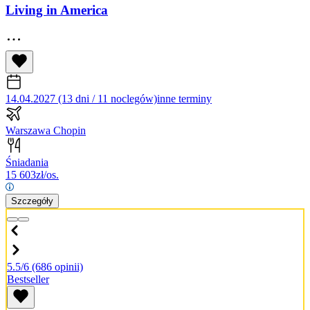
Living in America
14.04.2027 (13 dni / 11 noclegów)
inne terminy
Warszawa Chopin
Śniadania
15 603
zł/os.
Szczegóły
5.5/6
(686 opinii)
Bestseller