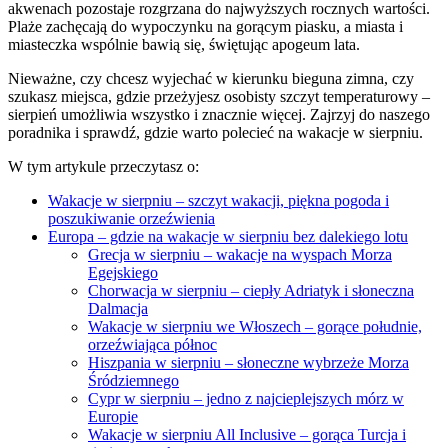
akwenach pozostaje rozgrzana do najwyższych rocznych wartości.
Plaże zachęcają do wypoczynku na gorącym piasku, a miasta i
miasteczka wspólnie bawią się, świętując apogeum lata.
Nieważne, czy chcesz wyjechać w kierunku bieguna zimna, czy
szukasz miejsca, gdzie przeżyjesz osobisty szczyt temperaturowy –
sierpień umożliwia wszystko i znacznie więcej. Zajrzyj do naszego
poradnika i sprawdź, gdzie warto polecieć na wakacje w sierpniu.
W tym artykule przeczytasz o:
Wakacje w sierpniu – szczyt wakacji, piękna pogoda i
poszukiwanie orzeźwienia
Europa – gdzie na wakacje w sierpniu bez dalekiego lotu
Grecja w sierpniu – wakacje na wyspach Morza
Egejskiego
Chorwacja w sierpniu – ciepły Adriatyk i słoneczna
Dalmacja
Wakacje w sierpniu we Włoszech – gorące południe,
orzeźwiająca północ
Hiszpania w sierpniu – słoneczne wybrzeże Morza
Śródziemnego
Cypr w sierpniu – jedno z najcieplejszych mórz w
Europie
Wakacje w sierpniu All Inclusive – gorąca Turcja i