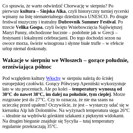
Co sprawia, że warto odwiedzić Chorwację w sierpniu? Po
pierwsze
kultura – Sinjska Alka
, czyli historyczny turniej rycerski
wpisany na listę niematerialnego dziedzictwa UNESCO. Po drugie
festiwal muzyczny i teatralny
Dubrovnik Summer Festival
. Po
trzecie
Velika Gospa
, czyli święto Wniebowzięcia Najświętszej
Maryi Panny, obchodzone hucznie – podobnie jak w Grecji –
festynami i lokalnymi celebracjami. Do tego dochodzi sezon na
owoce morza, świeże winogrona i słynne białe trufle – w efekcie
urlop niemal doskonały.
Wakacje w sierpniu we Włoszech – gorące południe,
orzeźwiająca północ
Pod względem kultury
Włochy
w sierpniu należą do ścisłej
europejskiej czołówki. Gorący Półwysep Apeniński wykorzystuje
lato w stu procentach. Ale po kolei –
temperatury wynoszą od
30°C do nawet 38°C, im dalej na południe, tym cieplej
. Morze
rozgrzane jest do 27°C. Czy to oznacza, że nie ma szans na
ucieczkę przed upałem? Oczywiście, że jest – wystarczy udać się w
kierunku Alp lub Dolomitów. Na wyżynach temperatura sięga 26°C
– idealnie na wędrówki górskimi szlakami z pięknymi widokami.
Na drugim biegunie znajduje się Sycylia – tutaj temperatury
regularnie przekraczają 35°C.