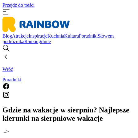
Przejdź do treści
Blog
Atrakcje
Inspiracje
Kuchnia
Kultura
Poradniki
Słowem
podróżnika
Rankingi
Inne
Wróć
Poradniki
Gdzie na wakacje w sierpniu? Najlepsze
kierunki na sierpniowe wakacje
...
>