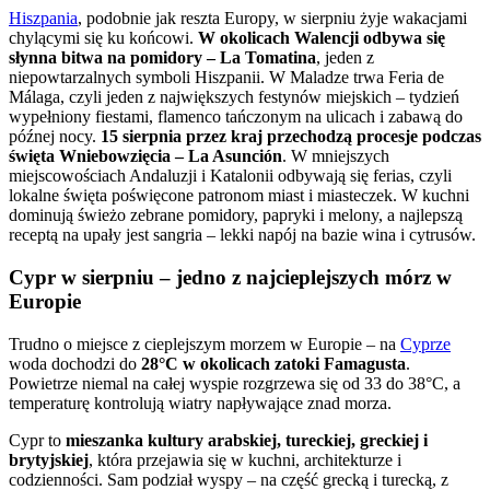
Hiszpania
, podobnie jak reszta Europy, w sierpniu żyje wakacjami
chylącymi się ku końcowi.
W okolicach Walencji odbywa się
słynna bitwa na pomidory – La Tomatina
, jeden z
niepowtarzalnych symboli Hiszpanii. W Maladze trwa Feria de
Málaga, czyli jeden z największych festynów miejskich – tydzień
wypełniony fiestami, flamenco tańczonym na ulicach i zabawą do
późnej nocy.
15 sierpnia przez kraj przechodzą procesje podczas
święta Wniebowzięcia – La Asunción
. W mniejszych
miejscowościach Andaluzji i Katalonii odbywają się ferias, czyli
lokalne święta poświęcone patronom miast i miasteczek. W kuchni
dominują świeżo zebrane pomidory, papryki i melony, a najlepszą
receptą na upały jest sangria – lekki napój na bazie wina i cytrusów.
Cypr w sierpniu – jedno z najcieplejszych mórz w
Europie
Trudno o miejsce z cieplejszym morzem w Europie – na
Cyprze
woda dochodzi do
28°C w okolicach zatoki Famagusta
.
Powietrze niemal na całej wyspie rozgrzewa się od 33 do 38°C, a
temperaturę kontrolują wiatry napływające znad morza.
Cypr to
mieszanka kultury arabskiej, tureckiej, greckiej i
brytyjskiej
, która przejawia się w kuchni, architekturze i
codzienności. Sam podział wyspy – na część grecką i turecką, z