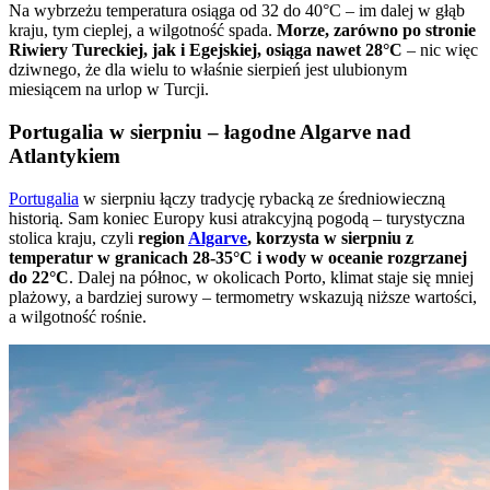
Na wybrzeżu temperatura osiąga od 32 do 40°C – im dalej w głąb
kraju, tym cieplej, a wilgotność spada.
Morze, zarówno po stronie
Riwiery Tureckiej, jak i Egejskiej, osiąga nawet 28°C
– nic więc
dziwnego, że dla wielu to właśnie sierpień jest ulubionym
miesiącem na urlop w Turcji.
Portugalia w sierpniu – łagodne Algarve nad
Atlantykiem
Portugalia
w sierpniu łączy tradycję rybacką ze średniowieczną
historią. Sam koniec Europy kusi atrakcyjną pogodą – turystyczna
stolica kraju, czyli
region
Algarve
, korzysta w sierpniu z
temperatur w granicach 28-35°C i wody w oceanie rozgrzanej
do 22°C
. Dalej na północ, w okolicach Porto, klimat staje się mniej
plażowy, a bardziej surowy – termometry wskazują niższe wartości,
a wilgotność rośnie.