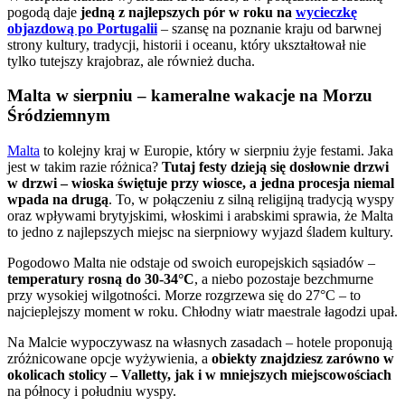
pogodą daje
jedną z najlepszych pór w roku na
wycieczkę
objazdową po Portugalii
– szansę na poznanie kraju od barwnej
strony kultury, tradycji, historii i oceanu, który ukształtował nie
tylko tutejszy krajobraz, ale również ducha.
Malta w sierpniu – kameralne wakacje na Morzu
Śródziemnym
Malta
to kolejny kraj w Europie, który w sierpniu żyje festami. Jaka
jest w takim razie różnica?
Tutaj festy dzieją się dosłownie drzwi
w drzwi – wioska świętuje przy wiosce, a jedna procesja niemal
wpada na drugą
. To, w połączeniu z silną religijną tradycją wyspy
oraz wpływami brytyjskimi, włoskimi i arabskimi sprawia, że Malta
to jedno z najlepszych miejsc na sierpniowy wyjazd śladem kultury.
Pogodowo Malta nie odstaje od swoich europejskich sąsiadów –
temperatury rosną do 30-34°C
, a niebo pozostaje bezchmurne
przy wysokiej wilgotności. Morze rozgrzewa się do 27°C – to
najcieplejszy moment w roku. Chłodny wiatr maestrale łagodzi upał.
Na Malcie wypoczywasz na własnych zasadach – hotele proponują
zróżnicowane opcje wyżywienia, a
obiekty znajdziesz zarówno w
okolicach stolicy – Valletty, jak i w mniejszych miejscowościach
na północy i południu wyspy.