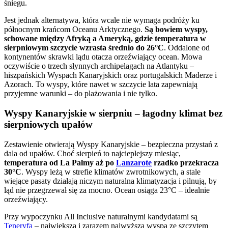
śniegu.
Jest jednak alternatywa, która wcale nie wymaga podróży ku
północnym krańcom Oceanu Arktycznego.
Są bowiem wyspy,
schowane między Afryką a Ameryką, gdzie temperatura w
sierpniowym szczycie wzrasta średnio do 26°C
. Oddalone od
kontynentów skrawki lądu otacza orzeźwiający ocean. Mowa
oczywiście o trzech słynnych archipelagach na Atlantyku –
hiszpańskich Wyspach Kanaryjskich oraz portugalskich Maderze i
Azorach. To wyspy, które nawet w szczycie lata zapewniają
przyjemne warunki – do plażowania i nie tylko.
Wyspy Kanaryjskie w sierpniu – łagodny klimat bez
sierpniowych upałów
Zestawienie otwierają Wyspy Kanaryjskie – bezpieczna przystań z
dala od upałów. Choć sierpień to najcieplejszy miesiąc,
temperatura od La Palmy aż po
Lanzarote
rzadko przekracza
30°C
. Wyspy leżą w strefie klimatów zwrotnikowych, a stale
wiejące pasaty działają niczym naturalna klimatyzacja i pilnują, by
ląd nie przegrzewał się za mocno. Ocean osiąga 23°C – idealnie
orzeźwiający.
Przy wypoczynku All Inclusive naturalnymi kandydatami są
Teneryfa
– największa i zarazem najwyższa wyspa ze szczytem