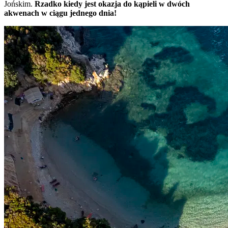
Jońskim.
Rzadko kiedy jest okazja do kąpieli w dwóch
akwenach w ciągu jednego dnia!