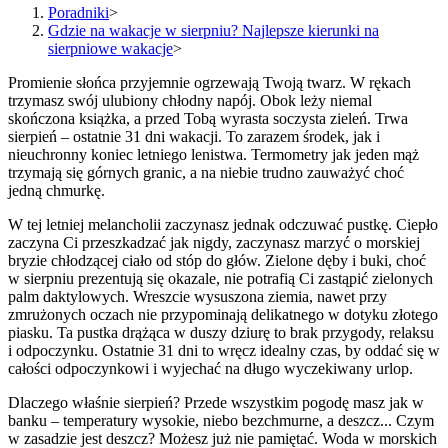
Poradniki
>
Gdzie na wakacje w sierpniu? Najlepsze kierunki na
sierpniowe wakacje
>
Promienie słońca przyjemnie ogrzewają Twoją twarz. W rękach
trzymasz swój ulubiony chłodny napój. Obok leży niemal
skończona książka, a przed Tobą wyrasta soczysta zieleń. Trwa
sierpień – ostatnie 31 dni wakacji. To zarazem środek, jak i
nieuchronny koniec letniego lenistwa. Termometry jak jeden mąż
trzymają się górnych granic, a na niebie trudno zauważyć choć
jedną chmurkę.
W tej letniej melancholii zaczynasz jednak odczuwać pustkę. Ciepło
zaczyna Ci przeszkadzać jak nigdy, zaczynasz marzyć o morskiej
bryzie chłodzącej ciało od stóp do głów. Zielone dęby i buki, choć
w sierpniu prezentują się okazale, nie potrafią Ci zastąpić zielonych
palm daktylowych. Wreszcie wysuszona ziemia, nawet przy
zmrużonych oczach nie przypominają delikatnego w dotyku złotego
piasku. Ta pustka drążąca w duszy dziurę to brak przygody, relaksu
i odpoczynku. Ostatnie 31 dni to wręcz idealny czas, by oddać się w
całości odpoczynkowi i wyjechać na długo wyczekiwany urlop.
Dlaczego właśnie sierpień? Przede wszystkim pogodę masz jak w
banku – temperatury wysokie, niebo bezchmurne, a deszcz... Czym
w zasadzie jest deszcz? Możesz już nie pamiętać. Woda w morskich