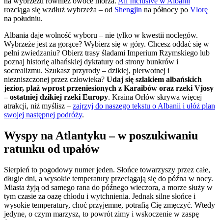
na wybrzeżu również owoce morza.
All Inclusive w Albanii
rozciąga się wzdłuż wybrzeża – od
Shengjin
na północy po
Vlorę
na południu.
Albania daje wolność wyboru – nie tylko w kwestii noclegów.
Wybrzeże jest za gorące? Wybierz się w góry. Chcesz oddać się w
pełni zwiedzaniu? Obierz trasy śladami Imperium Rzymskiego lub
poznaj historię albańskiej dyktatury od strony bunkrów i
socrealizmu. Szukasz przyrody – dzikiej, pierwotnej i
niezniszczonej przez człowieka?
Udaj się szlakiem albańskich
jezior, plaż wprost przeniesionych z Karaibów oraz rzeki Vjosy
– ostatniej dzikiej rzeki Europy
. Kraina Orłów skrywa więcej
atrakcji, niż myślisz –
zajrzyj do naszego tekstu o Albanii i ułóż plan
swojej następnej podróży
.
Wyspy na Atlantyku – w poszukiwaniu
ratunku od upałów
Sierpień to pogodowy numer jeden. Słońce towarzyszy przez całe,
długie dni, a wysokie temperatury przeciągają się do późna w nocy.
Miasta żyją od samego rana do późnego wieczora, a morze służy w
tym czasie za oazę chłodu i wytchnienia. Jednak silne słońce i
wysokie temperatury, choć przyjemne, potrafią Cię zmęczyć. Wtedy
jedyne, o czym marzysz, to powrót zimy i wskoczenie w zaspę