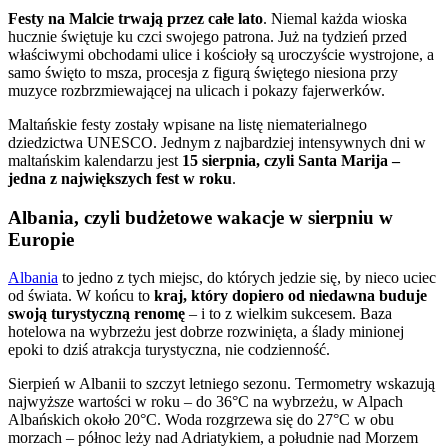
Festy na Malcie trwają przez całe lato
. Niemal każda wioska
hucznie świętuje ku czci swojego patrona. Już na tydzień przed
właściwymi obchodami ulice i kościoły są uroczyście wystrojone, a
samo święto to msza, procesja z figurą świętego niesiona przy
muzyce rozbrzmiewającej na ulicach i pokazy fajerwerków.
Maltańskie festy zostały wpisane na listę niematerialnego
dziedzictwa UNESCO. Jednym z najbardziej intensywnych dni w
maltańskim kalendarzu jest
15 sierpnia, czyli Santa Marija –
jedna z największych fest w roku
.
Albania, czyli budżetowe wakacje w sierpniu w
Europie
Albania
to jedno z tych miejsc, do których jedzie się, by nieco uciec
od świata. W końcu to
kraj, który dopiero od niedawna buduje
swoją turystyczną renomę
– i to z wielkim sukcesem. Baza
hotelowa na wybrzeżu jest dobrze rozwinięta, a ślady minionej
epoki to dziś atrakcja turystyczna, nie codzienność.
Sierpień w Albanii to szczyt letniego sezonu. Termometry wskazują
najwyższe wartości w roku – do 36°C na wybrzeżu, w Alpach
Albańskich około 20°C. Woda rozgrzewa się do 27°C w obu
morzach – północ leży nad Adriatykiem, a południe nad Morzem