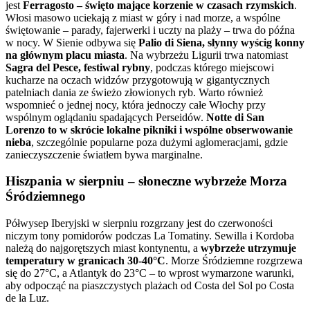
jest
Ferragosto – święto mające korzenie w czasach rzymskich
.
Włosi masowo uciekają z miast w góry i nad morze, a wspólne
świętowanie – parady, fajerwerki i uczty na plaży – trwa do późna
w nocy. W Sienie odbywa się
Palio di Siena, słynny wyścig konny
na głównym placu miasta
. Na wybrzeżu Ligurii trwa natomiast
Sagra del Pesce, festiwal rybny
, podczas którego miejscowi
kucharze na oczach widzów przygotowują w gigantycznych
patelniach dania ze świeżo złowionych ryb. Warto również
wspomnieć o jednej nocy, która jednoczy całe Włochy przy
wspólnym oglądaniu spadających Perseidów.
Notte di San
Lorenzo to w skrócie lokalne pikniki i wspólne obserwowanie
nieba
, szczególnie popularne poza dużymi aglomeracjami, gdzie
zanieczyszczenie światłem bywa marginalne.
Hiszpania w sierpniu – słoneczne wybrzeże Morza
Śródziemnego
Półwysep Iberyjski w sierpniu rozgrzany jest do czerwoności
niczym tony pomidorów podczas La Tomatiny. Sewilla i Kordoba
należą do najgorętszych miast kontynentu, a
wybrzeże utrzymuje
temperatury w granicach 30-40°C
. Morze Śródziemne rozgrzewa
się do 27°C, a Atlantyk do 23°C – to wprost wymarzone warunki,
aby odpocząć na piaszczystych plażach od Costa del Sol po Costa
de la Luz.