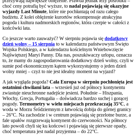
przeżywają największe oblężenie. Prawda jednak leży pośrodku –
choć ceny potrafią być wyższe, to
nadal pojawiają się okazyjne
wyjazdy Last Minute
, które nie pochłaniają od razu całego
budżetu. Z kolei oblężenie kurortów rekompensuje atrakcyjna
pogoda i kultura nadmorskich regionów, która czerpie w całości z
końcówki lata.
Co jeszcze warto zauważyć? W sierpniu pojawia się
dodatkowy
dzień wolny – 15 sierpnia
to w kalendarzu państwowym Święto
Wojska Polskiego, a w kalendarzu kościelnym Wniebowzięcie
Najświętszej Maryi Panny. Dla nas, poszukiwaczy urlopu, oznacza
to, że mamy do zagospodarowania dodatkowy dzień wolny, czyli w
sumie pod ekonomicznym kątem wykorzystujemy o jeden dzień
wolny mniej – czyż to nie jest idealny moment na wyjazd?
A jak wygląda pogoda?
Cała Europa w sierpniu pochłonięta jest
ostatnimi chwilami lata
– wrzesień już od północy kontynentu
zwiastuje nieuchronne nadejście jesieni. Południe – Hiszpania,
Włochy, Grecja, Portugalia – doświadcza bardzo suchej i gorącej
pogody.
Termometry w wielu miejscach przekraczają 35°C
, a
woda w Morzu Śródziemnym z łatwością dobija do górnej granicy
– 26°C. Na zachodzie i w centrum pojawiają się przelotne burze, a
fale upałów rozgrzewają kontynent do czerwoności. Na północy
lato powoli chyli się ku końcowi i pojawiają się pierwsze opady,
choć temperatura jest nadal przyjemna – do 22°C.