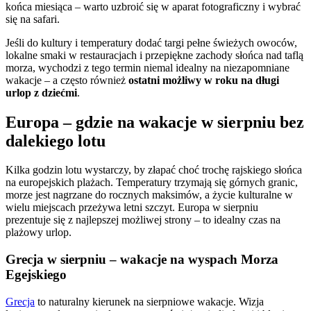
końca miesiąca – warto uzbroić się w aparat fotograficzny i wybrać
się na safari.
Jeśli do kultury i temperatury dodać targi pełne świeżych owoców,
lokalne smaki w restauracjach i przepiękne zachody słońca nad taflą
morza, wychodzi z tego termin niemal idealny na niezapomniane
wakacje – a często również
ostatni możliwy w roku na długi
urlop z dziećmi
.
Europa – gdzie na wakacje w sierpniu bez
dalekiego lotu
Kilka godzin lotu wystarczy, by złapać choć trochę rajskiego słońca
na europejskich plażach. Temperatury trzymają się górnych granic,
morze jest nagrzane do rocznych maksimów, a życie kulturalne w
wielu miejscach przeżywa letni szczyt. Europa w sierpniu
prezentuje się z najlepszej możliwej strony – to idealny czas na
plażowy urlop.
Grecja w sierpniu – wakacje na wyspach Morza
Egejskiego
Grecja
to naturalny kierunek na sierpniowe wakacje. Wizja