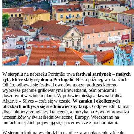
W sierpniu na nabrzeżu Portimão trwa
festiwal sardynek – małych
ryb, które stały się ikoną Portugalii
. Nieco później, w okolicach
Olhão, odbywa się festiwal owoców morza, podczas którego
wybrzeże pachnie grillowanymi krewetkami, ośmiornicami i
duszonymi w winie mulami. W połowie miesiąca dawna stolica
Algarve – Silves – cofa się w czasie.
W zamku i okolicznych
uliczkach odbywa się średniowieczny targ
. O odpowiedni klimat
dbają aktorzy, żonglerzy i tancerze, a muzyka na żywo wprowadza
uczestników w świat średniowiecznej Europy. Wieczorami na
murach miejskich pojawiają się spacerowicze z pochodniami.
W sierpniu kultura wychodzi tu na ulice, a w połączeniu z idealną