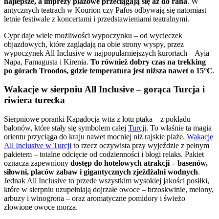
najlepsze, a imprezy plażowe przeciągają się aż do rana
. W
antycznych teatrach w Kourion czy Pafos odbywają się natomiast
letnie festiwale z koncertami i przedstawieniami teatralnymi.
Cypr daje wiele możliwości wypoczynku – od wycieczek
objazdowych, które zaglądają na obie strony wyspy, przez
wypoczynek All Inclusive w najpopularniejszych kurortach – Ayia
Napa, Famagusta i Kirenia.
To również dobry czas na trekking
po górach Troodos, gdzie temperatura jest niższa nawet o 15°C
.
Wakacje w sierpniu All Inclusive – gorąca Turcja i
riwiera turecka
Sierpniowe poranki Kapadocja wita z lotu ptaka – z pokładu
balonów, które stały się symbolem całej
Turcji
. To właśnie ta magia
orientu przyciąga do kraju nawet mocniej niż rajskie plaże.
Wakacje
All Inclusive w Turcji
to rzecz oczywista przy wyjeździe z pełnym
pakietem – totalne odcięcie od codzienności i błogi relaks. Pakiet
oznacza zapewniony
dostęp do hotelowych atrakcji – basenów,
siłowni, placów zabaw i gigantycznych zjeżdżalni wodnych
.
Jednak All Inclusive to przede wszystkim wysokiej jakości posiłki,
które w sierpniu uzupełniają dojrzałe owoce – brzoskwinie, melony,
arbuzy i winogrona – oraz aromatyczne pomidory i świeżo
złowione owoce morza.