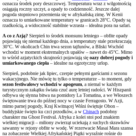
oznacza środek pory deszczowej. Temperatura wraz z wilgotnością
osiągają roczny szczyt, a opady to codzienność. Jeszcze dalej
pogoda stopniowo przemienia się w afrykańską zimę. W Kenii
oznacza to umiarkowane temperatury w granicach 28°C. Opady są
rzadkością, a widoczność stabilnie wzrasta – idealna pora na safari.
A co z Azją?
Sierpień to środek monsunu letniego – obfite opady
pojawiają się niemal każdego dnia, a temperatury stale przekraczają
30°C. W okolicach Chin trwa sezon tajfunów, a Bliski Wschód
wchodzi w moment ekstremalnych upałów – nawet do 45°C. Mimo
to wśród azjatyckich skrajności pojawiają się
oazy dobrej pogody i
umiarkowanego ciepła
– idealne na egzotyczny urlop.
Sierpień, podobnie jak lipiec, czerpie pełnymi garściami z sezonu
wakacyjnego. Nie mówię tu tylko o temperaturze – to moment, gdy
sezon festiwalowy wchodzi w apogeum
, a niemal w każdym
turystycznym zakątku świata czuć aurę letniej radości. W Hiszpanii
odbywa się słynna bitwa na pomidory La Tomatina, a we Włoszech
świętowanie trwa do późnej nocy w czasie Ferragosto. W Azji,
mimo parnej pogody, Kraj Kwitnącej Wiśni świętuje Obon –
buddyjskie święto ku czci przodków, a w
Chinach
podobny
charakter ma Ghost Festival. Afryka z kolei stoi pod znakiem
wielkiej migracji – miliony zwierząt uciekają z suchych skrawków
sawanny w rejony obfite w wodę. W rezerwacie Masai Mara szansa
na zobaczenie Wielkiej Afrykańskiej Piątki wyraźnie rośnie do