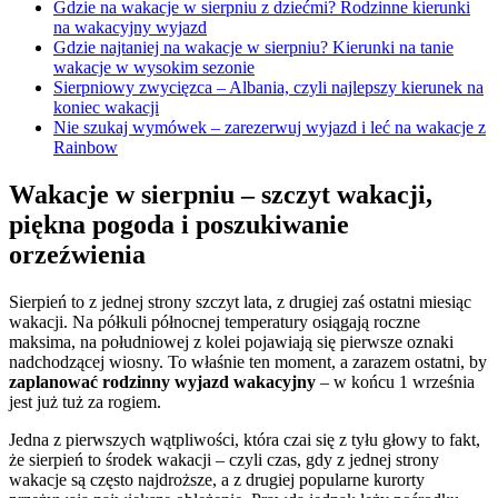
Gdzie na wakacje w sierpniu z dziećmi? Rodzinne kierunki
na wakacyjny wyjazd
Gdzie najtaniej na wakacje w sierpniu? Kierunki na tanie
wakacje w wysokim sezonie
Sierpniowy zwycięzca – Albania, czyli najlepszy kierunek na
koniec wakacji
Nie szukaj wymówek – zarezerwuj wyjazd i leć na wakacje z
Rainbow
Wakacje w sierpniu – szczyt wakacji,
piękna pogoda i poszukiwanie
orzeźwienia
Sierpień to z jednej strony szczyt lata, z drugiej zaś ostatni miesiąc
wakacji. Na półkuli północnej temperatury osiągają roczne
maksima, na południowej z kolei pojawiają się pierwsze oznaki
nadchodzącej wiosny. To właśnie ten moment, a zarazem ostatni, by
zaplanować rodzinny wyjazd wakacyjny
– w końcu 1 września
jest już tuż za rogiem.
Jedna z pierwszych wątpliwości, która czai się z tyłu głowy to fakt,
że sierpień to środek wakacji – czyli czas, gdy z jednej strony
wakacje są często najdroższe, a z drugiej popularne kurorty