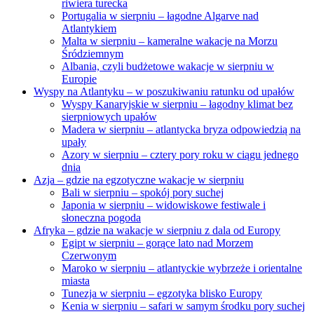
riwiera turecka
Portugalia w sierpniu – łagodne Algarve nad
Atlantykiem
Malta w sierpniu – kameralne wakacje na Morzu
Śródziemnym
Albania, czyli budżetowe wakacje w sierpniu w
Europie
Wyspy na Atlantyku – w poszukiwaniu ratunku od upałów
Wyspy Kanaryjskie w sierpniu – łagodny klimat bez
sierpniowych upałów
Madera w sierpniu – atlantycka bryza odpowiedzią na
upały
Azory w sierpniu – cztery pory roku w ciągu jednego
dnia
Azja – gdzie na egzotyczne wakacje w sierpniu
Bali w sierpniu – spokój pory suchej
Japonia w sierpniu – widowiskowe festiwale i
słoneczna pogoda
Afryka – gdzie na wakacje w sierpniu z dala od Europy
Egipt w sierpniu – gorące lato nad Morzem
Czerwonym
Maroko w sierpniu – atlantyckie wybrzeże i orientalne
miasta
Tunezja w sierpniu – egzotyka blisko Europy
Kenia w sierpniu – safari w samym środku pory suchej