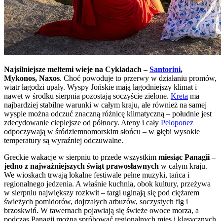
Najsilniejsze meltemi wieje na Cykladach –
Santorini
,
Mykonos, Naxos
. Choć powoduje to przerwy w działaniu promów,
wiatr łagodzi upały. Wyspy Jońskie mają łagodniejszy klimat i
nawet w środku sierpnia pozostają soczyście zielone.
Kreta
ma
najbardziej stabilne warunki w całym kraju, ale również na samej
wyspie można odczuć znaczną różnicę klimatyczną – południe jest
zdecydowanie cieplejsze od północy. Ateny i cały
Peloponez
odpoczywają w śródziemnomorskim słońcu – w głębi wysokie
temperatury są wyraźniej odczuwalne.
Greckie wakacje w sierpniu to przede wszystkim
miesiąc Panagii –
jedno z najważniejszych świąt prawosławnych
w całym kraju.
We wioskach trwają lokalne festiwale pełne muzyki, tańca i
regionalnego jedzenia. A właśnie kuchnia, obok kultury, przeżywa
w sierpniu największy rozkwit – targi uginają się pod ciężarem
świeżych pomidorów, dojrzałych arbuzów, soczystych fig i
brzoskwiń. W tawernach pojawiają się świeże owoce morza, a
podczas Panagii można spróbować regionalnych mięs i klasycznych