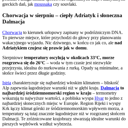
greckich dań, jak
moussaka
czy souvlaki.
Chorwacja w sierpniu – ciepły Adriatyk i słoneczna
Dalmacja
Chorwacja
to kierunek urlopowy zapisany w podróżniczym DNA.
To pierwsze miejsce, które przychodzi do głowy przy planowaniu
wakacyjnego wyjazdu. Nic dziwnego, w końcu co jak co, ale
nad
Adriatykiem czujesz się prawie jak w domu
.
Sierpniowe
temperatury oscylują w okolicach 33°C, morze
rozgrzewa się do 26°C
– woda w tym czasie jest niezwykle
przejrzysta, idealna do nurkowania z rurką. Opady są minimalne, a
słońce świeci przez długie godziny.
Istria
charakteryzuje się najbardziej włoskim klimatem – bliskość
Alp zapewnia łagodniejsze warunki niż w głębi kraju.
Dalmacja
to
najbardziej śródziemnomorski region w kraju
– termometry
wskazują tu najwyższe wartości, a pobliska wyspa
Hvar
to jedno z
najbardziej słonecznych miejsc w Europie. Region Rijeki i wyspy
Krk łączy klimat górski ze śródziemnomorskim wpływem morza, a
temperatury są tutaj znacznie łagodniejsze niż w rozgrzanej słońcem
Dalmacji. Te zróżnicowane krajobrazy stwarzają idealne warunki do
pieszych wędrówek wzdłuż wybrzeża.