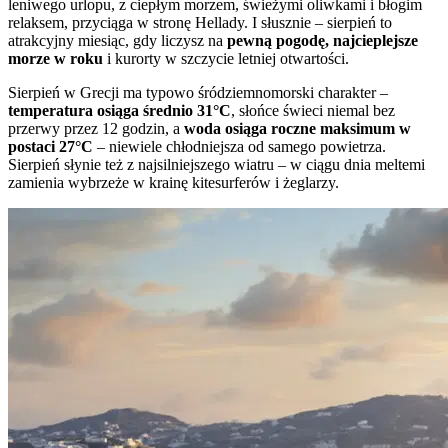
leniwego urlopu, z ciepłym morzem, świeżymi oliwkami i błogim
relaksem, przyciąga w stronę Hellady. I słusznie – sierpień to
atrakcyjny miesiąc, gdy liczysz na
pewną pogodę, najcieplejsze
morze w roku
i kurorty w szczycie letniej otwartości.
Sierpień w Grecji ma typowo śródziemnomorski charakter –
temperatura osiąga średnio 31°C
, słońce świeci niemal bez
przerwy przez 12 godzin, a
woda osiąga roczne maksimum w
postaci 27°C
– niewiele chłodniejsza od samego powietrza.
Sierpień słynie też z najsilniejszego wiatru – w ciągu dnia meltemi
zamienia wybrzeże w krainę kitesurferów i żeglarzy.