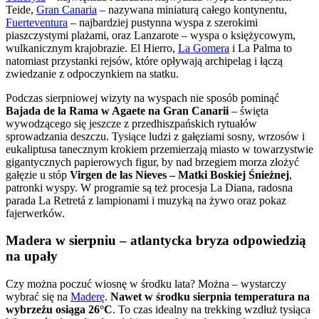
Teide,
Gran Canaria
– nazywana miniaturą całego kontynentu,
Fuerteventura
– najbardziej pustynna wyspa z szerokimi
piaszczystymi plażami, oraz Lanzarote – wyspa o księżycowym,
wulkanicznym krajobrazie. El Hierro,
La Gomera
i La Palma to
natomiast przystanki rejsów, które opływają archipelag i łączą
zwiedzanie z odpoczynkiem na statku.
Podczas sierpniowej wizyty na wyspach nie sposób pominąć
Bajada de la Rama w Agaete na Gran Canarii
– święta
wywodzącego się jeszcze z przedhiszpańskich rytuałów
sprowadzania deszczu. Tysiące ludzi z gałęziami sosny, wrzosów i
eukaliptusa tanecznym krokiem przemierzają miasto w towarzystwie
gigantycznych papierowych figur, by nad brzegiem morza złożyć
gałęzie u stóp
Virgen de las Nieves – Matki Boskiej Śnieżnej
,
patronki wyspy. W programie są też procesja La Diana, radosna
parada La Retretá z lampionami i muzyką na żywo oraz pokaz
fajerwerków.
Madera w sierpniu – atlantycka bryza odpowiedzią
na upały
Czy można poczuć wiosnę w środku lata? Można – wystarczy
wybrać się na
Maderę
.
Nawet w środku sierpnia temperatura na
wybrzeżu osiąga 26°C
. To czas idealny na trekking wzdłuż tysiąca