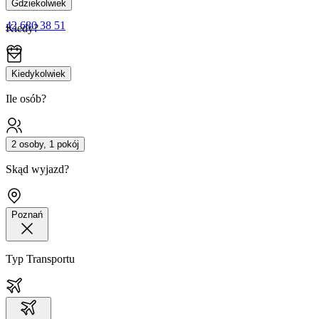
Gdziekolwiek
42 680 38 51
Kiedy?
Kiedykolwiek
Ile osób?
2 osoby, 1 pokój
Skąd wyjazd?
Poznań
Typ Transportu