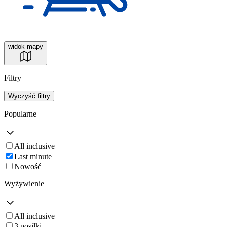
widok mapy
Filtry
Wyczyść filtry
Popularne
All inclusive
Last minute
Nowość
Wyżywienie
All inclusive
3 posiłki