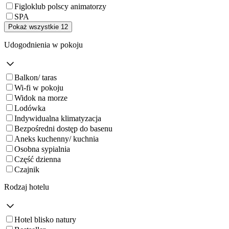
Figloklub polscy animatorzy
SPA
Pokaż wszystkie 12
Udogodnienia w pokoju
Balkon/ taras
Wi-fi w pokoju
Widok na morze
Lodówka
Indywidualna klimatyzacja
Bezpośredni dostęp do basenu
Aneks kuchenny/ kuchnia
Osobna sypialnia
Część dzienna
Czajnik
Rodzaj hotelu
Hotel blisko natury