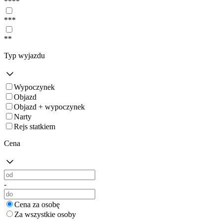
****
***
**
Typ wyjazdu
Wypoczynek
Objazd
Objazd + wypoczynek
Narty
Rejs statkiem
Cena
-
Cena za osobę
Za wszystkie osoby