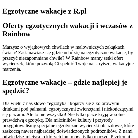
Egzotyczne wakacje z R.pl
Oferty egzotycznych wakacji i wczasów z
Rainbow
Marzysz o wyjątkowych chwilach w malowniczych zakątkach
świata? Zastanawiasz się gdzie udać się na egzotyczne wakacje, by
przeżyć niezapomniane chwile? W Rainbow mamy setki ofert
wycieczek, które pozwolą Ci spełnić Twoje najskrytsze, wakacyjne
marzenia.
Egzotyczne wakacje – gdzie najlepiej je
spędzić?
Dla wielu z nas słowo "egzotyka" kojarzy się z kolorowymi
drinkami pod palmami, egzotycznymi zwierzętami i niekończącymi
się plażami. Ale to nie wszystko! Nie tylko plaże kryją w sobie
prawdziwą egzotykę. Dla miłośników kultury i przyrody
przygotowaliśmy specjalne egzotyczne wycieczki objazdowe, które
zaskoczą nawet najbardziej doświadczonych podróżników. Z nami
odwiedzisz miejsca, o których inni mogą tylko marzyć. Przekonaj