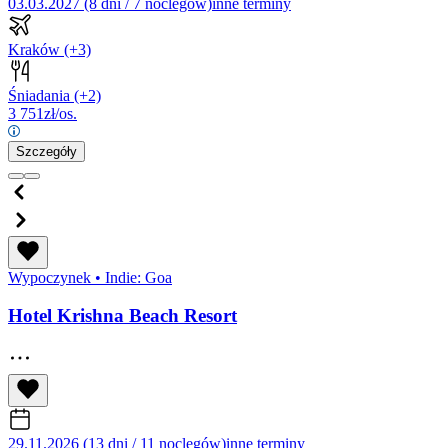
03.03.2027 (8 dni / 7 noclegów)
inne terminy
Kraków
(+3)
Śniadania
(+2)
3 751
zł/os.
Szczegóły
Wypoczynek
•
Indie: Goa
Hotel Krishna Beach Resort
29.11.2026 (13 dni / 11 noclegów)
inne terminy