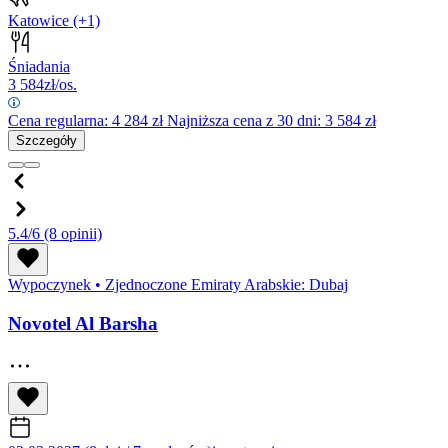
Katowice
(+1)
Śniadania
3 584
zł/os.
Cena regularna:
4 284
zł
Najniższa cena z 30 dni: 3 584 zł
Szczegóły
5.4/6
(8 opinii)
Wypoczynek
•
Zjednoczone Emiraty Arabskie: Dubaj
Novotel Al Barsha