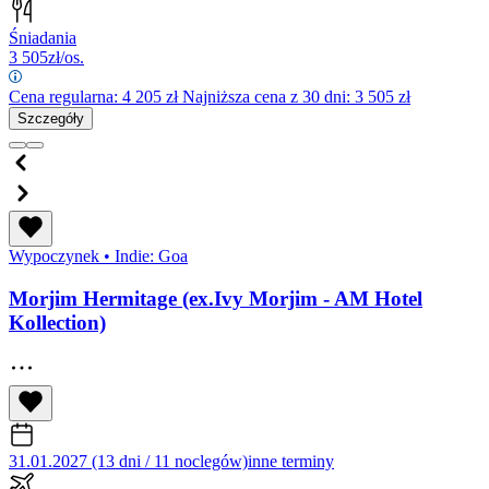
Śniadania
3 505
zł/os.
Cena regularna:
4 205
zł
Najniższa cena z 30 dni: 3 505 zł
Szczegóły
Wypoczynek
•
Indie: Goa
Morjim Hermitage (ex.Ivy Morjim - AM Hotel
Kollection)
31.01.2027 (13 dni / 11 noclegów)
inne terminy