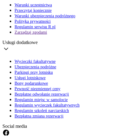
Warunki uczestnictwa
Przeczytaj koniecznie
Warunki ubezpieczenia podróżnego
Polityka prywatności
Regulamin serwisu R.pl
Zarządzaj zgodami
Usługi dodatkowe
Wycieczki fakultatywne
Ubezpieczenia podróżne
Parkingi przy lotnisku
Usługi lotniskowe
Bony podarunkowe
Pewność niezmiennej ceny
Bezpłatne odwołanie rezerwacji
Regulamin miejsc w samolocie
Regulamin wycieczek fakultatywnych
Regulamin szkoleń narciarskich
Bezpłatna zmiana rezerwacji
Social media