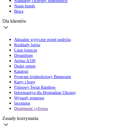
Standardy Ochrony Małoletnich
Nasze hotele
Biura
Dla klientów
Aktualne wytyczne przed podróżą
Rozkłady lotów
Linie lotnicze
Dreamliner
Airbus A330
Dodaj opinię
Katalogi
Program lojalnościowy Bumerang
Karty i bony
Filmowy Świat Rainbow
Informatsiya dla Hromadian Ukrainy
Wyjazdy grupowe
Incoming
Dostępność cyfrowa
Zasady korzystania