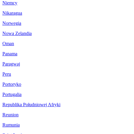
Niemcy
Nikaragua
Norwegia
Nowa Zelandia
Oman
Panama
Paragwaj
Peru
Portoryko
Portugalia
Republika Południowej Afryki
Reunion
Rumunia