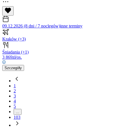
09.12.2026 (8 dni / 7 noclegów)
inne terminy
Kraków
(+3)
Śniadania
(+1)
3 869
zł/os.
Szczegóły
1
2
3
4
5
...
103