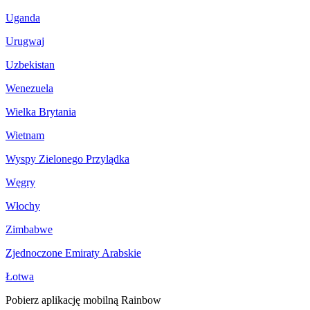
Uganda
Urugwaj
Uzbekistan
Wenezuela
Wielka Brytania
Wietnam
Wyspy Zielonego Przylądka
Węgry
Włochy
Zimbabwe
Zjednoczone Emiraty Arabskie
Łotwa
Pobierz aplikację mobilną Rainbow