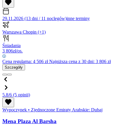
29.11.2026 (13 dni / 11 noclegów)
inne terminy
Warszawa Chopin
(+1)
Śniadania
3 806
zł/os.
Cena regularna:
4 506
zł
Najniższa cena z 30 dni: 3 806 zł
Szczegóły
5.8/6
(5 opinii)
Wypoczynek
•
Zjednoczone Emiraty Arabskie: Dubaj
Mena Plaza Al Barsha