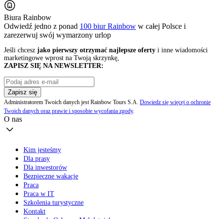
Biura Rainbow
Odwiedź jedno z ponad
100 biur Rainbow
w całej Polsce i
zarezerwuj swój
wymarzony urlop
Jeśli chcesz
jako pierwszy otrzymać najlepsze oferty
i inne wiadomości
marketingowe wprost na Twoją skrzynkę,
ZAPISZ SIĘ NA NEWSLETTER:
Zapisz się
Administratorem Twoich danych jest Rainbow Tours S.A.
Dowiedz się więcej o ochronie
Twoich danych oraz prawie i sposobie wycofania zgody
.
O nas
Kim jesteśmy
Dla prasy
Dla inwestorów
Bezpieczne wakacje
Praca
Praca w IT
Szkolenia turystyczne
Kontakt