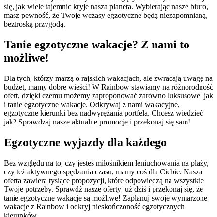
się, jak wiele tajemnic kryje nasza planeta. Wybierając nasze biuro,
masz pewność, że Twoje wczasy egzotyczne będą niezapomnianą,
beztroską przygodą.
Tanie egzotyczne wakacje? Z nami to
możliwe!
Dla tych, którzy marzą o rajskich wakacjach, ale zwracają uwagę na
budżet, mamy dobre wieści! W Rainbow stawiamy na różnorodność
ofert, dzięki czemu możemy zaproponować zarówno luksusowe, jak
i tanie egzotyczne wakacje. Odkrywaj z nami wakacyjne,
egzotyczne kierunki bez nadwyrężania portfela. Chcesz wiedzieć
jak? Sprawdzaj nasze aktualne promocje i przekonaj się sam!
Egzotyczne wyjazdy dla każdego
Bez względu na to, czy jesteś miłośnikiem leniuchowania na plaży,
czy też aktywnego spędzania czasu, mamy coś dla Ciebie. Nasza
oferta zawiera tysiące propozycji, które odpowiedzą na wszystkie
Twoje potrzeby. Sprawdź nasze oferty już dziś i przekonaj się, że
tanie egzotyczne wakacje są możliwe! Zaplanuj swoje wymarzone
wakacje z Rainbow i odkryj nieskończoność egzotycznych
kierunków.