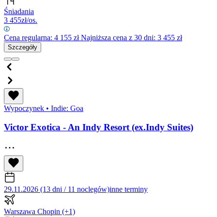
Śniadania
3 455
zł/os.
Cena regularna:
4 155
zł
Najniższa cena z 30 dni: 3 455 zł
Szczegóły
Wypoczynek
•
Indie: Goa
Victor Exotica - An Indy Resort (ex.Indy Suites)
29.11.2026 (13 dni / 11 noclegów)
inne terminy
Warszawa Chopin
(+1)