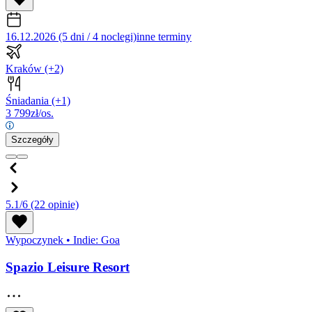
16.12.2026 (5 dni / 4 noclegi)
inne terminy
Kraków
(+2)
Śniadania
(+1)
3 799
zł/os.
Szczegóły
5.1/6
(22 opinie)
Wypoczynek
•
Indie: Goa
Spazio Leisure Resort