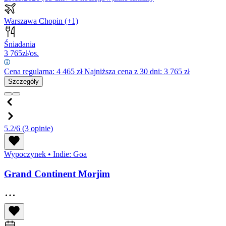
Warszawa Chopin
(+1)
Śniadania
3 765
zł/os.
Cena regularna:
4 465
zł
Najniższa cena z 30 dni: 3 765 zł
Szczegóły
5.2/6
(3 opinie)
Wypoczynek
•
Indie: Goa
Grand Continent Morjim