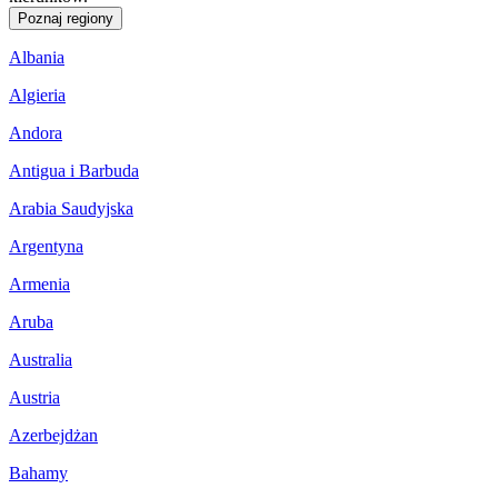
Poznaj regiony
Albania
Algieria
Andora
Antigua i Barbuda
Arabia Saudyjska
Argentyna
Armenia
Aruba
Australia
Austria
Azerbejdżan
Bahamy