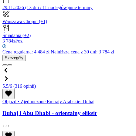
29.11.2026 (13 dni / 11 noclegów)
inne terminy
Warszawa Chopin
(+1)
Śniadania
(+2)
3 784
zł/os.
Cena regularna:
4 484
zł
Najniższa cena z 30 dni: 3 784 zł
Szczegóły
5.5/6
(316 opinii)
Objazd
•
Zjednoczone Emiraty Arabskie: Dubaj
Dubaj i Abu Dhabi - orientalny eliksir